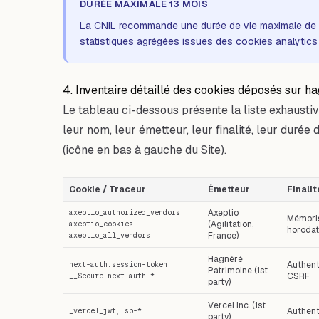
DURÉE MAXIMALE 13 MOIS
La CNIL recommande une durée de vie maximale de 13
statistiques agrégées issues des cookies analytics 
4. Inventaire détaillé des cookies déposés sur h
Le tableau ci-dessous présente la liste exhaustiv
leur nom, leur émetteur, leur finalité, leur durée
(icône en bas à gauche du Site).
Cookie / Traceur
Émetteur
Finalit
Axeptio
axeptio_authorized_vendors,
Mémoris
(Agilitation,
axeptio_cookies,
horoda
France)
axeptio_all_vendors
Hagnéré
Authenti
next-auth.session-token,
Patrimoine (1st
CSRF
__Secure-next-auth.*
party)
Vercel Inc. (1st
Authent
_vercel_jwt, sb-*
party)