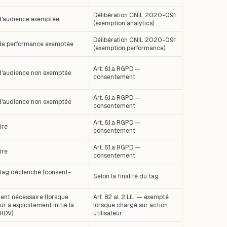
Délibération CNIL 2020-091
d'audience exemptée
(exemption analytics)
Délibération CNIL 2020-091
de performance exemptée
(exemption performance)
Art. 6.1.a RGPD —
d'audience non exemptée
consentement
Art. 6.1.a RGPD —
d'audience non exemptée
consentement
Art. 6.1.a RGPD —
ire
consentement
Art. 6.1.a RGPD —
ire
consentement
 tag déclenché (consent-
Selon la finalité du tag
ent nécessaire (lorsque
Art. 82 al. 2 LIL — exempté
teur a explicitement initié la
lorsque chargé sur action
 RDV)
utilisateur