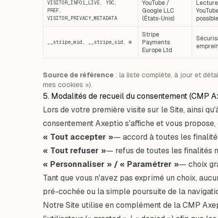
YouTube /
Lecture
VISITOR_INFO1_LIVE, YSC,
Google LLC
YouTube
PREF,
(États-Unis)
possible
VISITOR_PRIVACY_METADATA
Stripe
Sécuris
Payments
__stripe_mid, __stripe_sid, m
emprein
Europe Ltd
Source de référence
: la liste complète, à jour et dét
mes cookies »).
5. Modalités de recueil du consentement (CMP A
Lors de votre première visite sur le Site, ainsi 
consentement Axeptio s'affiche et vous propose,
« Tout accepter »
— accord à toutes les finalité
« Tout refuser »
— refus de toutes les finalités 
« Personnaliser » / « Paramétrer »
— choix gra
Tant que vous n'avez pas exprimé un choix, aucu
pré-cochée ou la simple poursuite de la navigati
Notre Site utilise en complément de la CMP Axe