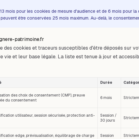
 mois pour les cookies de mesure d'audience et de 6 mois pour la dur
peuvent être conservées 25 mois maximum. Au-delà, le consentement de
agnere-patrimoine.fr
e des cookies et traceurs susceptibles d'être déposés sur votr
 de vie et leur base légale. La liste est tenue à jour et acces
é
Durée
Catégor
ation des choix de consentement (CMP), preuve
6 mois
Strictem
tée du consentement
fication utilisateur, session sécurisée, protection anti-
Session /
Strictem
30 jours
ification edge, prévisualisation, équilibrage de charge
Session
Strictem