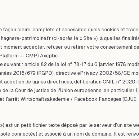
e façon claire, complète et accessible quels cookies et trace
hagnere-patrimoine.fr (ci-après le « Site »), à quelles finalité
ut moment accepter, refuser ou retirer votre consentement de
Platform — CMP) Axeptio.
 suivant : article 82 de la loi n° 78-17 du 6 janvier 1978 modifi
onnées 2016/679 (RGPD), directive ePrivacy 2002/58/CE modi
adoption de lignes directrices, délibération CNIL n° 2020
de la Cour de justice de l'Union européenne, en particulier l
 et l'arrêt Wirtschaftsakademie / Facebook Fanpages (CJUE, 5
) est un petit fichier texte déposé par le serveur d'un site we
 console connectée) et associé à un nom de domaine. Il est re