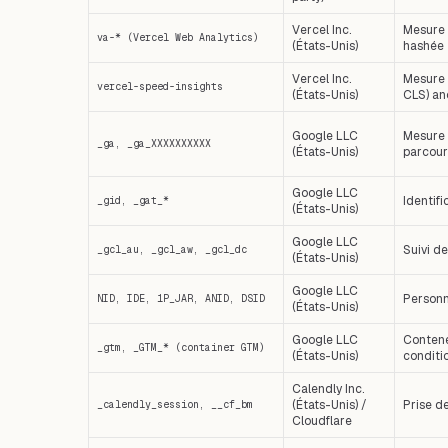
Vercel Inc.
Mesure 
va-* (Vercel Web Analytics)
(États-Unis)
hashée 
Vercel Inc.
Mesure 
vercel-speed-insights
(États-Unis)
CLS) a
Google LLC
Mesure 
_ga, _ga_XXXXXXXXXX
(États-Unis)
parcour
Google LLC
Identif
_gid, _gat_*
(États-Unis)
Google LLC
Suivi de
_gcl_au, _gcl_aw, _gcl_dc
(États-Unis)
Google LLC
Personn
NID, IDE, 1P_JAR, ANID, DSID
(États-Unis)
Google LLC
Contene
_gtm, _GTM_* (container GTM)
(États-Unis)
conditi
Calendly Inc.
(États-Unis) /
Prise d
_calendly_session, __cf_bm
Cloudflare