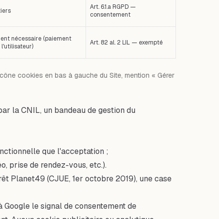
Art. 6.1.a RGPD —
iers
consentement
ent nécessaire (paiement
Art. 82 al. 2 LIL — exempté
 l'utilisateur)
o (icône cookies en bas à gauche du Site, mention « Gérer
e par la CNIL, un bandeau de gestion du
onctionnelle que l'acceptation ;
éo, prise de rendez-vous, etc.).
rêt Planet49 (CJUE, 1er octobre 2019), une case
 à Google le signal de consentement de