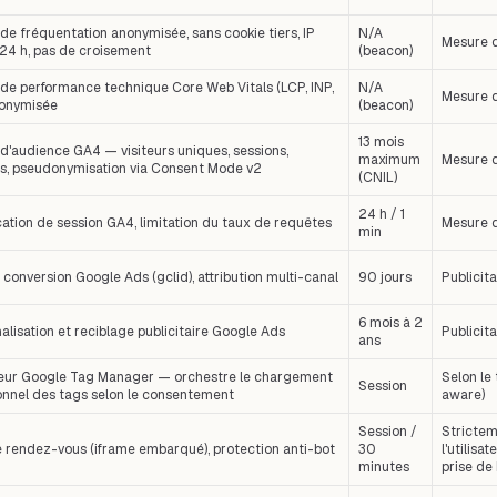
de fréquentation anonymisée, sans cookie tiers, IP
N/A
Mesure 
24 h, pas de croisement
(beacon)
de performance technique Core Web Vitals (LCP, INP,
N/A
Mesure 
nonymisée
(beacon)
13 mois
d'audience GA4 — visiteurs uniques, sessions,
maximum
Mesure 
s, pseudonymisation via Consent Mode v2
(CNIL)
24 h / 1
ication de session GA4, limitation du taux de requêtes
Mesure 
min
 conversion Google Ads (gclid), attribution multi-canal
90 jours
Publicita
6 mois à 2
alisation et reciblage publicitaire Google Ads
Publicita
ans
ur Google Tag Manager — orchestre le chargement
Selon le
Session
onnel des tags selon le consentement
aware)
Session /
Strictem
e rendez-vous (iframe embarqué), protection anti-bot
30
l'utilisa
minutes
prise de