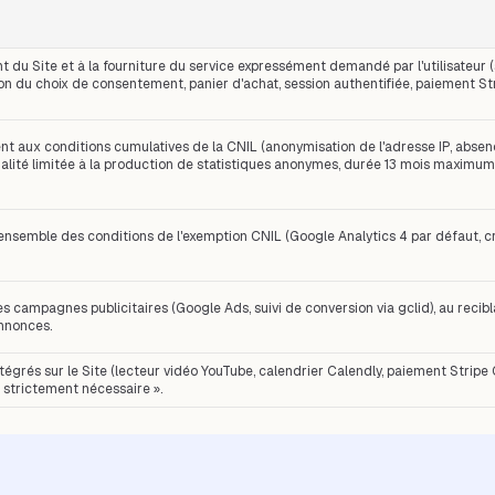
du Site et à la fourniture du service expressément demandé par l'utilisateur (
 du choix de consentement, panier d'achat, session authentifiée, paiement Stri
t aux conditions cumulatives de la CNIL (anonymisation de l'adresse IP, abse
nalité limitée à la production de statistiques anonymes, durée 13 mois maximu
'ensemble des conditions de l'exemption CNIL (Google Analytics 4 par défaut, 
es campagnes publicitaires (Google Ads, suivi de conversion via gclid), au recib
annonces.
tégrés sur le Site (lecteur vidéo YouTube, calendrier Calendly, paiement Stripe
« strictement nécessaire ».