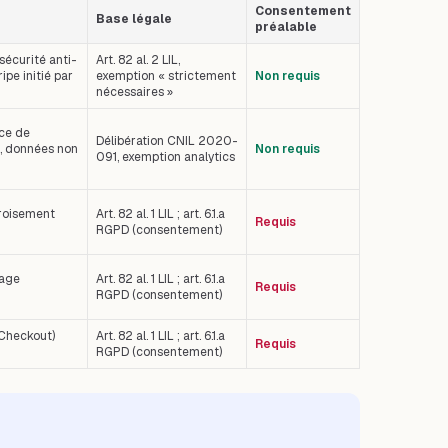
Consentement
Base légale
préalable
sécurité anti-
Art. 82 al. 2 LIL,
pe initié par
exemption « strictement
Non requis
nécessaires »
nce de
Délibération CNIL 2020-
m, données non
Non requis
091, exemption analytics
croisement
Art. 82 al. 1 LIL ; art. 6.1.a
Requis
RGPD (consentement)
lage
Art. 82 al. 1 LIL ; art. 6.1.a
Requis
RGPD (consentement)
 Checkout)
Art. 82 al. 1 LIL ; art. 6.1.a
Requis
RGPD (consentement)