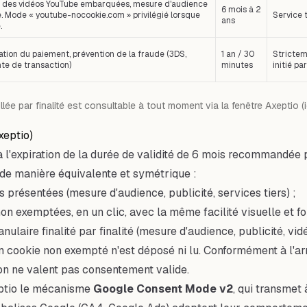
 des vidéos YouTube embarquées, mesure d'audience
6 mois à 2
. Mode « youtube-nocookie.com » privilégié lorsque
Service t
ans
.
ation du paiement, prévention de la fraude (3DS,
1 an / 30
Strictem
te de transaction)
minutes
initié par
aillée par finalité est consultable à tout moment via la fenêtre Axepti
xeptio)
qu'à l'expiration de la durée de validité de 6 mois recommandé
 de manière équivalente et symétrique :
s présentées (mesure d'audience, publicité, services tiers) ;
non exemptées, en un clic, avec la même facilité visuelle et f
nulaire finalité par finalité (mesure d'audience, publicité, vid
n cookie non exempté n'est déposé ni lu. Conformément à l'ar
on ne valent pas consentement valide.
ptio le mécanisme
Google Consent Mode v2
, qui transmet