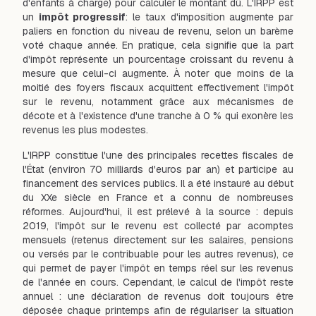
d'enfants à charge) pour calculer le montant dû. L'IRPP est
un
impôt progressif
: le taux d'imposition augmente par
paliers en fonction du niveau de revenu, selon un barème
voté chaque année. En pratique, cela signifie que la part
d'impôt représente un pourcentage croissant du revenu à
mesure que celui-ci augmente. À noter que moins de la
moitié des foyers fiscaux acquittent effectivement l'impôt
sur le revenu, notamment grâce aux mécanismes de
décote et à l'existence d'une tranche à 0 % qui exonère les
revenus les plus modestes.
L'IRPP constitue l'une des principales recettes fiscales de
l'État (environ 70 milliards d'euros par an) et participe au
financement des services publics. Il a été instauré au début
du XXe siècle en France et a connu de nombreuses
réformes. Aujourd'hui, il est prélevé à la source : depuis
2019, l'impôt sur le revenu est collecté par acomptes
mensuels (retenus directement sur les salaires, pensions
ou versés par le contribuable pour les autres revenus), ce
qui permet de payer l'impôt en temps réel sur les revenus
de l'année en cours. Cependant, le calcul de l'impôt reste
annuel : une déclaration de revenus doit toujours être
déposée chaque printemps afin de régulariser la situation