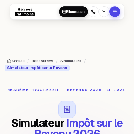
Aller au contenu principal
Aller au contenu principal
Bilan gratuit
/
/
/
Accueil
Ressources
Simulateurs
Simulateur Impôt sur le Revenu
BARÈME PROGRESSIF — REVENUS 2025 · LF 2026
Simulateur
Impôt sur le
Revenu 2026