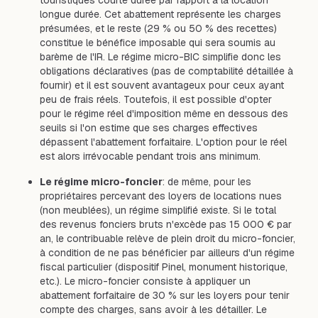
touristiques courte durée par rapport à la location
longue durée. Cet abattement représente les charges
présumées, et le reste (29 % ou 50 % des recettes)
constitue le bénéfice imposable qui sera soumis au
barème de l'IR. Le régime micro-BIC simplifie donc les
obligations déclaratives (pas de comptabilité détaillée à
fournir) et il est souvent avantageux pour ceux ayant
peu de frais réels. Toutefois, il est possible d'opter
pour le régime réel d'imposition même en dessous des
seuils si l'on estime que ses charges effectives
dépassent l'abattement forfaitaire. L'option pour le réel
est alors irrévocable pendant trois ans minimum.
Le régime micro-foncier
: de même, pour les
propriétaires percevant des loyers de locations nues
(non meublées), un régime simplifié existe. Si le total
des revenus fonciers bruts n'excède pas 15 000 € par
an, le contribuable relève de plein droit du micro-foncier,
à condition de ne pas bénéficier par ailleurs d'un régime
fiscal particulier (dispositif Pinel, monument historique,
etc.). Le micro-foncier consiste à appliquer un
abattement forfaitaire de 30 % sur les loyers pour tenir
compte des charges, sans avoir à les détailler. Le