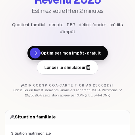
Estimez votre IR en 2 minutes
Quotient familial · décote · PER · déficit foncier · crédits
d'impôt
Optimiser mon impôt · gratuit
Lancer le simulateur
CIF
·
COBSP
·
COA
·
CARTE T
·
ORIAS 23002291
Conseiller en Investissements Financiers adhérent CNCEF Patrimoine n°
25/859654, association agréée par l'AMF (art. L. 541-4 CMF).
Situation familiale
Situation matrimoniale