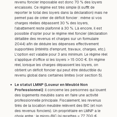
revenu foncier imposable est donc 70 % des loyers
encaissés. Ce régime est très simple (il suffit de
reporter le total des loyers dans la déclaration) mais ne
permet pas de créer de déficit foncier : même si vos
charges réelles dépassent 30 % des loyers,
l'abattement reste plafonné à 30 %. Là encore, il est
possible d'opter pour le régime réel foncier (déclaration
détaillée des revenus et charges sur un formulaire
2044) afin de déduire les dépenses effectivement
supportées (intérêts d'emprunt, travaux, charges, etc.).
L'option est valable pour 3 ans minimum. Le régime réel
s'applique d'office si les loyers > 15 000 €. En régime
réel, lorsque les charges dépassent les loyers, on
obtient un déficit foncier qui peut être déductible du
revenu global dans certaines limites (voir section 5).
Le statut LMNP (Loueur en Meublé Non
Professionnel)
: il concerne les personnes qui louent
des logements meublés sans en faire une activité
professionnelle principale. Fiscalement, les revenus
tirés de la location meublée relèvent des BIC (et non
des revenus fonciers). Un propriétaire en LMNP a le
choix entre : le micro-BIC (si recettes ≤ 77 700 €,