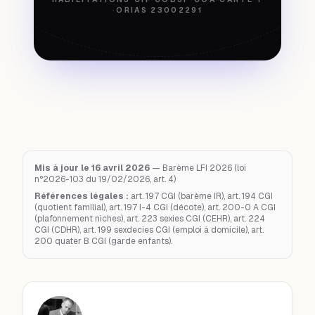
·
ORIAS 23002291
Mis à jour le 16 avril 2026
— Barème LFI 2026 (loi
n°2026-103 du 19/02/2026, art. 4)
Références légales :
art. 197 CGI (barème IR), art. 194 CGI
(quotient familial), art. 197 I-4 CGI (décote), art. 200-0 A CGI
(plafonnement niches), art. 223 sexies CGI (CEHR), art. 224
CGI (CDHR), art. 199 sexdecies CGI (emploi à domicile), art.
200 quater B CGI (garde enfants).