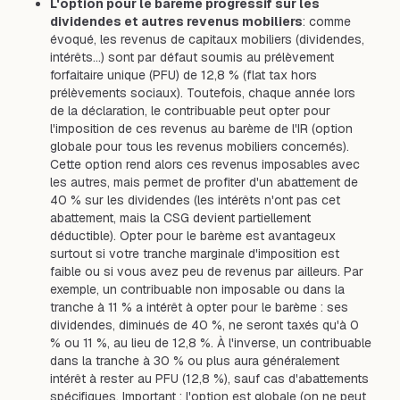
L'option pour le barème progressif sur les
dividendes et autres revenus mobiliers
: comme
évoqué, les revenus de capitaux mobiliers (dividendes,
intérêts…) sont par défaut soumis au prélèvement
forfaitaire unique (PFU) de 12,8 % (flat tax hors
prélèvements sociaux). Toutefois, chaque année lors
de la déclaration, le contribuable peut opter pour
l'imposition de ces revenus au barème de l'IR (option
globale pour tous les revenus mobiliers concernés).
Cette option rend alors ces revenus imposables avec
les autres, mais permet de profiter d'un abattement de
40 % sur les dividendes (les intérêts n'ont pas cet
abattement, mais la CSG devient partiellement
déductible). Opter pour le barème est avantageux
surtout si votre tranche marginale d'imposition est
faible ou si vous avez peu de revenus par ailleurs. Par
exemple, un contribuable non imposable ou dans la
tranche à 11 % a intérêt à opter pour le barème : ses
dividendes, diminués de 40 %, ne seront taxés qu'à 0
% ou 11 %, au lieu de 12,8 %. À l'inverse, un contribuable
dans la tranche à 30 % ou plus aura généralement
intérêt à rester au PFU (12,8 %), sauf cas d'abattements
spécifiques. Important : l'option est globale (on ne peut