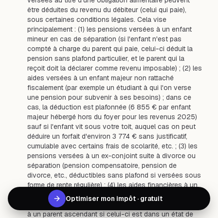
versées au titre d'une obligation alimentaire peuvent
être déduites du revenu du débiteur (celui qui paie),
sous certaines conditions légales. Cela vise
principalement : (1) les pensions versées à un enfant
mineur en cas de séparation (si l'enfant n'est pas
compté à charge du parent qui paie, celui-ci déduit la
pension sans plafond particulier, et le parent qui la
reçoit doit la déclarer comme revenu imposable) ; (2) les
aides versées à un enfant majeur non rattaché
fiscalement (par exemple un étudiant à qui l'on verse
une pension pour subvenir à ses besoins) ; dans ce
cas, la déduction est plafonnée (6 855 € par enfant
majeur hébergé hors du foyer pour les revenus 2025)
sauf si l'enfant vit sous votre toit, auquel cas on peut
déduire un forfait d'environ 3 774 € sans justificatif,
cumulable avec certains frais de scolarité, etc. ; (3) les
pensions versées à un ex-conjoint suite à divorce ou
séparation (pension compensatoire, pension de
divorce, etc., déductibles sans plafond si versées sous
forme de rente régulière) ; (4) les aides financières à un
ascendant (parent ou grand-parent) dans le besoin : on
Optimiser mon impôt · gratuit
peut déduire, sans plafond strict, les sommes versées
à un parent ascendant si celui-ci est dans un état de