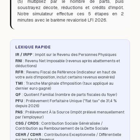
(5) multipliez par le nombre de parts, puis
soustrayez décote, réductions et crédits d'impôt.
Notre simulateur effectue ces 5 étapes en 2
minutes avec le barème revalorisé LFI 2026.
LEXIQUE RAPIDE
IR / IRPP
: Impôt sur le Revenu des Personnes Physiques
RNI
: Revenu Net Imposable (revenus après abattements et
déductions)
RFR
: Revenu Fiscal de Référence (indicateur en haut de
votre avis d'imposition, inclut certains revenus exonérés)
TMI
: Tranche Marginale d'Imposition (taux appliqué au
dernier euro gagné)
QF
: Quotient Familial (nombre de parts fiscales du foyer)
PFU
: Prélèvement Forfaitaire Unique ("flat tax" de 31,4 %
depuis 2026)
PAS
: Prélèvement À la Source (impôt prélevé mensuellement
par l'employeur)
CSG / CRDS
: Contribution Sociale Généralisée /
Contribution au Remboursement de la Dette Sociale
CEHR / CDHR
: Contributions Exceptionnelle / Différentielle
sur les Hauts Revenus