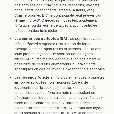
concernent les revenus des professions libérales et
des activités non commerciales (médecins, avocats,
consultants indépendants, artistes-auteurs, etc.).
Comme pour les BIC, le contribuable peut relever d'un
régime micro-BNC (recettes modestes, abattement
forfaitaire) ou du régime de la déclaration contrôlée
(déduction des frais réels).
Les bénéfices agricoles (BA)
: ce sont les revenus
tirés de l'activité agricole (exploitation de terres,
élevage…) par les agriculteurs et fermiers. Les BA ont
leurs propres régimes d'imposition (forfait agricole,
micro-BA, ou régime réel agricole) avec également la
possibilité de certains abattements ou étalements
spécifiques en cas de revenus exceptionnels agricoles.
Les revenus fonciers
: ils proviennent des propriétés
immobilières louées non meublées (loyers de
logements nus, locaux commerciaux non meublés,
terres). Les revenus fonciers nets se calculent en
déduisant des loyers encaissés les charges liées aux
biens (frais d'entretien, travaux, intérêts d'emprunt,
taxes foncières, assurance, etc.). Si le total des loyers
bruts annuels n'excède pas 15 000 €, le contribuable