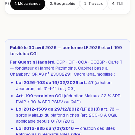
1.
Mécanismes
2.
Géographie
3.
Travaux
4.
TMI
5
AIRE
Publié le 30 avril 2026 — conforme LF 2026 et art. 199
tervicies CGI
Par
Quentin Hagnéré
, CGP · CIF · COA · COBSP · Carte T
— fondateur d'Hagnéré Patrimoine. Cabinet basé à
Chambéry, ORIAS n° 23002291. Cadre légal mobilisé :
Loi 2026-103 du 19/02/2026 art. 47
(création
Jeanbrun, art. 31-I-1° i et j CGI)
Art. 199 tervicies CGI
(réduction Malraux 22 % SPR
PVAP / 30 % SPR PSMV ou QAD)
Loi 2012-1509 du 29/12/2012 (LF 2013) art. 73
—
sortie Malraux du plafond niches (art. 200-0 A CGI),
applicable depuis 01/01/2013
Loi 2016-925 du 7/07/2016
— création des Sites
Patrimoniaux Remarquables (SPR)