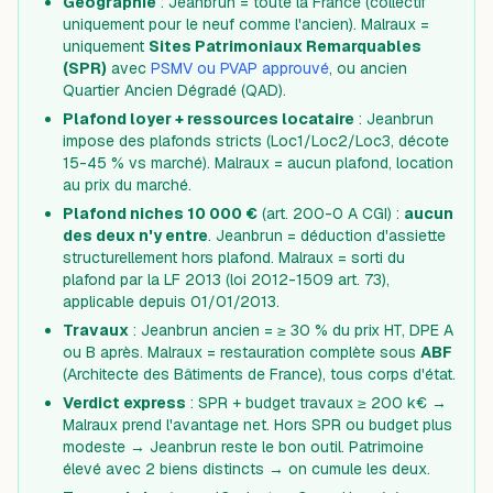
Géographie
: Jeanbrun = toute la France (collectif
uniquement pour le neuf comme l'ancien). Malraux =
uniquement
Sites Patrimoniaux Remarquables
(SPR)
avec
PSMV ou PVAP approuvé
, ou ancien
Quartier Ancien Dégradé (QAD).
Plafond loyer + ressources locataire
: Jeanbrun
impose des plafonds stricts (Loc1/Loc2/Loc3, décote
15-45 % vs marché). Malraux = aucun plafond, location
au prix du marché.
Plafond niches 10 000 €
(art. 200-0 A CGI) :
aucun
des deux n'y entre
. Jeanbrun = déduction d'assiette
structurellement hors plafond. Malraux = sorti du
plafond par la LF 2013 (loi 2012-1509 art. 73),
applicable depuis 01/01/2013.
Travaux
: Jeanbrun ancien = ≥ 30 % du prix HT, DPE A
ou B après. Malraux = restauration complète sous
ABF
(Architecte des Bâtiments de France), tous corps d'état.
Verdict express
: SPR + budget travaux ≥ 200 k€ →
Malraux prend l'avantage net. Hors SPR ou budget plus
modeste → Jeanbrun reste le bon outil. Patrimoine
élevé avec 2 biens distincts → on cumule les deux.