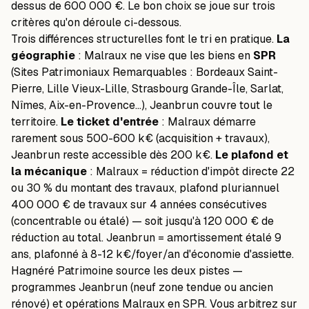
dessus de 600 000 €. Le bon choix se joue sur trois
critères qu'on déroule ci-dessous.
Trois différences structurelles font le tri en pratique.
La
géographie
: Malraux ne vise que les biens en
SPR
(Sites Patrimoniaux Remarquables : Bordeaux Saint-
Pierre, Lille Vieux-Lille, Strasbourg Grande-Île, Sarlat,
Nîmes, Aix-en-Provence…), Jeanbrun couvre tout le
territoire.
Le ticket d'entrée
: Malraux démarre
rarement sous 500-600 k€ (acquisition + travaux),
Jeanbrun reste accessible dès 200 k€.
Le plafond et
la mécanique
: Malraux = réduction d'impôt directe 22
ou 30 % du montant des travaux, plafond pluriannuel
400 000 € de travaux sur 4 années consécutives
(concentrable ou étalé) — soit jusqu'à 120 000 € de
réduction au total. Jeanbrun = amortissement étalé 9
ans, plafonné à 8-12 k€/foyer/an d'économie d'assiette.
Hagnéré Patrimoine source les deux pistes —
programmes Jeanbrun (neuf zone tendue ou ancien
rénové) et opérations Malraux en SPR. Vous arbitrez sur