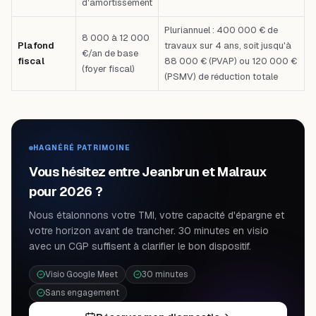
d'amortissement
Pluriannuel : 400 000 € de
8 000 à 12 000
Plafond
travaux sur 4 ans, soit jusqu'à
€/an de base
fiscal
88 000 € (PVAP) ou 120 000 €
(foyer fiscal)
(PSMV) de réduction totale
HAGNÉRÉ PATRIMOINE
Vous hésitez entre Jeanbrun et Malraux
pour 2026 ?
Nous étalonnons votre TMI, votre capacité d'épargne et
votre horizon avant de trancher. 30 minutes en visio
avec un CGP suffisent à clarifier le bon dispositif.
Visio Google Meet
30 minutes
Sans engagement