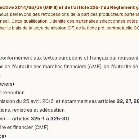
irective 2014/65/UE (MIF II) et de l'article 325-7 du Règlement
 nous percevons des rétrocessions de la part des producteurs partena
seil. Cette qualification, l'identité des partenaires sélectionnés et l
 par le biais de la lettre de mission CIF, de la fiche pré-contractuelle
r conformément aux textes européens et français qui régissent
de l'Autorité des marchés financiers (AMF), de l'Autorité de 
.
nciers)
d'exécution.
ssion du 25 avril 2016, et notamment ses articles
22, 27, 2
tions, registres et adéquation.
es) — articles
325-1 à 325-30
.
e et financier (CMF).
ce)