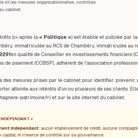
 ici les mesures organisationnelles, contrôles
u cabinet.
érêts (ci-après la
« Politique »
) est établie et publiée par l
hambéry, immatriculée au RCS de Chambéry, immatriculée au re
2291
en qualité de Conseiller en investissements financiers (
ces de paiement (COBSP), adhérent de l'association professi
 des mesures prises par le cabinet pour identifier, prévenir, g
orter atteinte aux intérêts d'un ou plusieurs de ses clients. E
hagnere-patrimoine.fr
) et sur le site internet du cabinet.
 INDÉPENDANT »
ement indépendant
: aucun établissement de crédit, aucune compagn
n capital, ni n'exerce de contrôle sur sa gouvernance.