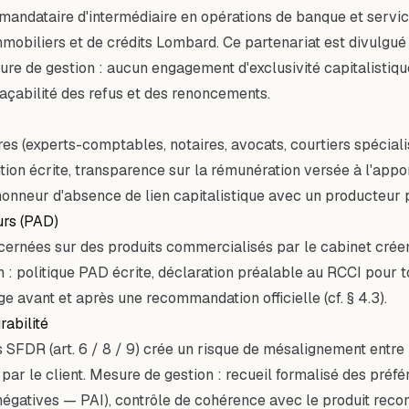
 mandataire d'intermédiaire en opérations de banque et serv
mobiliers et de crédits Lombard. Ce partenariat est divulgué
re de gestion : aucun engagement d'exclusivité capitalistiq
raçabilité des refus et des renoncements.
res (experts-comptables, notaires, avocats, courtiers spécia
tion écrite, transparence sur la rémunération versée à l'appor
'honneur d'absence de lien capitalistique avec un producteur pa
urs (PAD)
rnées sur des produits commercialisés par le cabinet créent u
n : politique PAD écrite, déclaration préalable au RCCI pour t
e avant et après une recommandation officielle (cf. § 4.3).
rabilité
s SFDR (art. 6 / 8 / 9) crée un risque de mésalignement entre 
par le client. Mesure de gestion : recueil formalisé des préf
négatives — PAI), contrôle de cohérence avec le produit reco