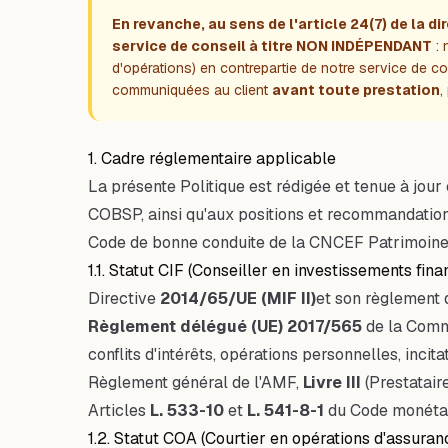
En revanche, au sens de l'article 24(7) de la d
service de conseil à titre NON INDÉPENDANT
:
d'opérations) en contrepartie de notre service de con
communiquées au client
avant toute prestation
,
1. Cadre réglementaire applicable
La présente Politique est rédigée et tenue à jou
COBSP, ainsi qu'aux positions et recommandations 
Code de bonne conduite de la CNCEF Patrimoine
1.1. Statut CIF (Conseiller en investissements fina
Directive
2014/65/UE (MIF II)
et son règlement 
Règlement délégué (UE) 2017/565
de la Commi
conflits d'intérêts, opérations personnelles, incita
Règlement général de l'AMF,
Livre III
(Prestatair
Articles
L. 533-10
et
L. 541-8-1
du Code monétair
1.2. Statut COA (Courtier en opérations d'assuran