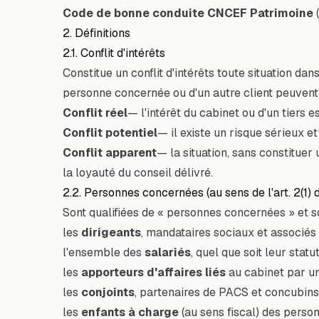
Code de bonne conduite CNCEF Patrimoine
2. Définitions
2.1. Conflit d'intérêts
Constitue un conflit d'intérêts toute situation dan
personne concernée ou d'un autre client peuvent e
Conflit réel
— l'intérêt du cabinet ou d'un tiers e
Conflit potentiel
— il existe un risque sérieux et
Conflit apparent
— la situation, sans constituer 
la loyauté du conseil délivré.
2.2. Personnes concernées (au sens de l'art. 2(1
Sont qualifiées de « personnes concernées » et 
les
dirigeants
, mandataires sociaux et associés 
l'ensemble des
salariés
, quel que soit leur statu
les
apporteurs d'affaires liés
au cabinet par un
les
conjoints
, partenaires de PACS et concubins 
les
enfants à charge
(au sens fiscal) des perso