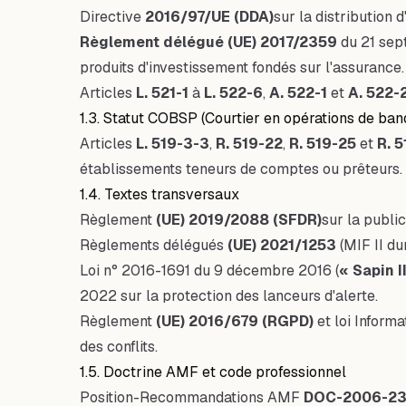
Directive
2016/97/UE (DDA)
sur la distribution 
Règlement délégué (UE) 2017/2359
du 21 sep
produits d'investissement fondés sur l'assurance.
Articles
L. 521-1
à
L. 522-6
,
A. 522-1
et
A. 522-
1.3. Statut COBSP (Courtier en opérations de ban
Articles
L. 519-3-3
,
R. 519-22
,
R. 519-25
et
R. 5
établissements teneurs de comptes ou prêteurs.
1.4. Textes transversaux
Règlement
(UE) 2019/2088 (SFDR)
sur la public
Règlements délégués
(UE) 2021/1253
(MIF II dur
Loi n° 2016-1691 du 9 décembre 2016 (
« Sapin I
2022 sur la protection des lanceurs d'alerte.
Règlement
(UE) 2016/679 (RGPD)
et loi Inform
des conflits.
1.5. Doctrine AMF et code professionnel
Position-Recommandations AMF
DOC-2006-23,