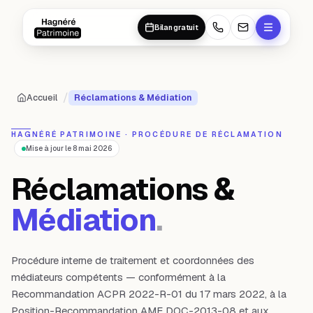
Aller au contenu principal
Aller au contenu principal
Bilan gratuit
/
Accueil
Réclamations & Médiation
HAGNÉRÉ PATRIMOINE · PROCÉDURE DE RÉCLAMATION
Mise à jour le
8 mai 2026
Réclamations &
Médiation
.
Procédure interne de traitement et coordonnées des
médiateurs compétents — conformément à la
Recommandation ACPR 2022-R-01 du 17 mars 2022, à la
Position-Recommandation AMF DOC-2013-08 et aux