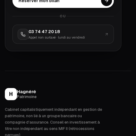
Réserver mon bilan
OU
03 74 47 20 18
Appel non surtaxé · lundi au vendredi
Hagnéré
H
Patrimoine
Cabinet capitalistiquement indépendant en gestion de
patrimoine, non lié à un groupe bancaire ou
compagnie d'assurance. Conseil en investissement à
titre non indépendant au sens MIF II (rétrocessions
perçues).