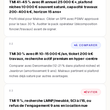
TMI 41-45 % avec IR annuel 25 000 €+, plafond
niches 10 000 € souvent saturé, capacité travaux
200-400 k€, horizon 15 ans+
Profil idéal pour Malraux. Cibler un SPR avec PSMV approuvé
pour le taux 30 %. Auditer le pack opérateur (décomposition
foncier/travaux) avant de signer.
02
À COMPARER
TMI 30 % avec IR 10-15 000 €/an, ticket 200 k€
travaux, recherche actif premium en hyper-centre
Comparer avec Denormandie (12-21 % dans plafond niches) et
Jeanbrun (amortissement 9 ans). Malraux pertinent si plafond
niches déjà saturé par autres avantages.
03
ÉVITER
TMI 11 %, recherche LMNP/meublé, SCI à l'IS, ou
refus de l'engagement 9 ans en location nue