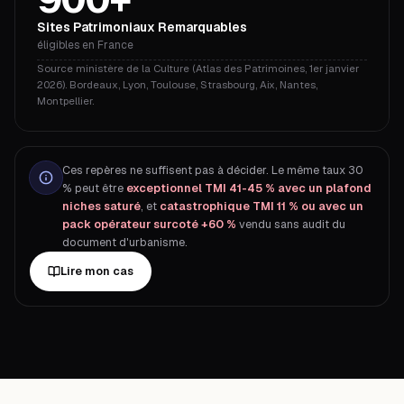
Sites Patrimoniaux Remarquables
éligibles en France
Source ministère de la Culture (Atlas des Patrimoines, 1er janvier
2026). Bordeaux, Lyon, Toulouse, Strasbourg, Aix, Nantes,
Montpellier.
Ces repères ne suffisent pas à décider. Le même taux 30
% peut être
exceptionnel TMI 41-45 % avec un plafond
niches saturé
, et
catastrophique TMI 11 % ou avec un
pack opérateur surcoté +60 %
vendu sans audit du
document d'urbanisme.
Lire mon cas