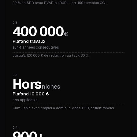
22 % en SPR avec PVAP ou DUP — art. 199 tervicies CGI.
02
400 000
€
Plafond travaux
sur 4 années consécutives
Jusqu'à 120 000 € de réduction au taux 30 %.
03
Hors
niches
Plafond 10 000 €
non applicable
Cumulable avec emploi à domicile, dons, PER, déficit foncier.
04
900+