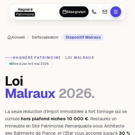
Aller au contenu principal
Aller au contenu principal
Bilan gratuit
/
/
Accueil
Défiscalisation
Dispositif Malraux
HAGNÉRÉ PATRIMOINE · LOI MALRAUX
Mise à jour le 5 mai 2026
Loi
Malraux
2026.
La seule réduction d'impôt immobilière à fort tonnage qui se
cumule
hors plafond niches 10 000 €
. Restaurez un
immeuble en Site Patrimonial Remarquable sous Architecte
des Bâtiments de France, et l'État vous accorde jusqu'à
30 %