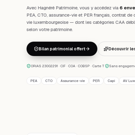
Avec Hagnéré Patrimoine, vous y accédez via
6 env
PEA, CTO, assurance-vie et PER français, contrat de ca
vie luxembourgeoise — dont les catégories CAA débl
selon votre patrimoine.
Bilan patrimonial offert
Découvrir le
ORIAS 23002291 · CIF · COA · COBSP · Carte T
·
Sans engagem
PEA
CTO
Assurance-vie
PER
Capi
AV Lux