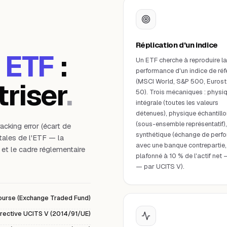
Réplication d'un indice
ETF
:
Un ETF cherche à reproduire la
performance d'un indice de réf
triser
.
(MSCI World, S&P 500, Euros
50). Trois mécaniques : physi
intégrale (toutes les valeurs
détenues), physique échantill
(sous-ensemble représentatif),
cking error (écart de
synthétique (échange de perf
tales de l'ETF — la
avec une banque contrepartie,
ée et le cadre réglementaire
plafonné à 10 % de l'actif net
— par UCITS V).
urse (Exchange Traded Fund)
irective UCITS V (2014/91/UE)