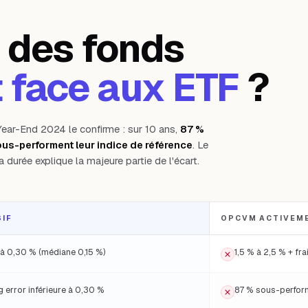
 des fonds
 face aux ETF
?
Year-End 2024 le confirme : sur 10 ans,
87 %
us-performent leur indice de référence
. Le
la durée explique la majeure partie de l'écart.
SIF
OPCVM ACTIVEM
 : frais, performance, liquidité, transparence, spread, rétrocessions, cadre
à 0,30 % (médiane 0,15 %)
1,5 % à 2,5 % + fra
g error inférieure à 0,30 %
87 % sous-perform