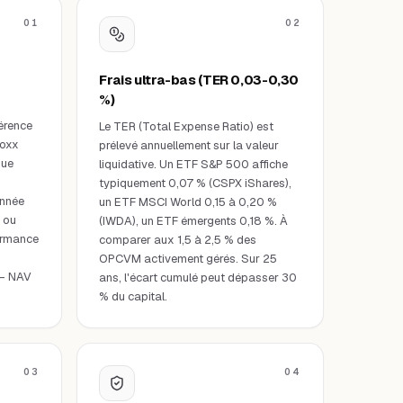
01
02
Frais ultra-bas (TER 0,03-0,30
%)
érence
Le TER (Total Expense Ratio) est
toxx
prélevé annuellement sur la valeur
que
liquidative. Un ETF S&P 500 affiche
typiquement 0,07 % (CSPX iShares),
onnée
un ETF MSCI World 0,15 à 0,20 %
 ou
(IWDA), un ETF émergents 0,18 %. À
ormance
comparer aux 1,5 à 2,5 % des
OPCVM activement gérés. Sur 25
 — NAV
ans, l'écart cumulé peut dépasser 30
% du capital.
03
04