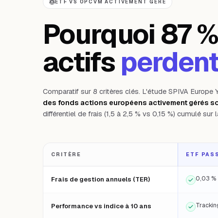
ETF VS OPCVM ACTIVEMENT GÉRÉ
Pourquoi 87 %
actifs
perdent
Comparatif sur 8 critères clés. L'étude SPIVA Europe 
des fonds actions européens activement gérés so
différentiel de frais (1,5 à 2,5 % vs 0,15 %) cumulé sur 
CRITÈRE
ETF PAS
Comparatif ETF passif vs OPCVM activement géré sur 8 critères
0,03 % 
Frais de gestion annuels (TER)
Trackin
Performance vs indice à 10 ans