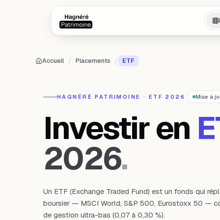
Aller au contenu principal
Aller au contenu principal
/
/
Accueil
Placements
ETF
HAGNÉRÉ PATRIMOINE · ETF 2026
Mise à j
Investir en
E
2026
.
Un ETF (Exchange Traded Fund) est un fonds qui répl
boursier — MSCI World, S&P 500, Eurostoxx 50 — cot
de gestion ultra-bas (0,07 à 0,30 %).