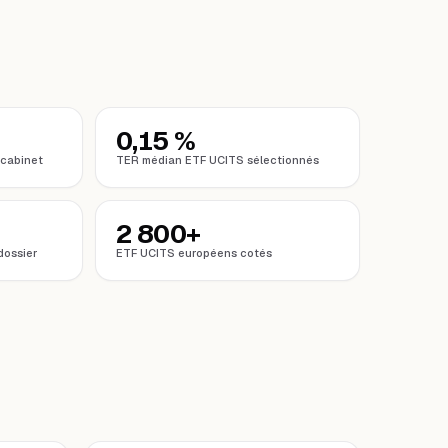
0,15 %
 cabinet
TER médian ETF UCITS sélectionnés
2 800+
dossier
ETF UCITS européens cotés