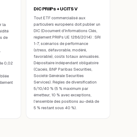
DIC PRIIPs + UCITS V
Tout ETF commercialisé aux
particuliers européens doit publier un
r la
DIC (Document d'Informations Clés,
idité
règlement PRIIPs UE 1286/2014) : SRI
s de
1-7, scénarios de performance
(stress, défavorable, modéré,
,
favorable), coûts totaux annualisés.
Dépositaire indépendant obligatoire
de 0,02
(Caceis, BNP Paribas Securities,
Société Générale Securities
bliée
Services). Règles de diversification
llement
5/10/40 % (5 % maximum par
émetteur, 10 % avec exceptions,
l'ensemble des positions au-delà de
5 % restant sous 40 %).