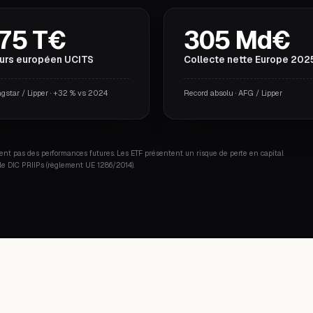
,75 T€
305 Md€
urs européen UCITS
Collecte nette Europe 202
gstar / Lipper · +32 % vs 2024
Record absolu · AFG / Lipper
nt pas des performances futures. Les ETF présentent un risque de perte en capital
z le DIC PRIIPs (règlement UE 1286/2014).