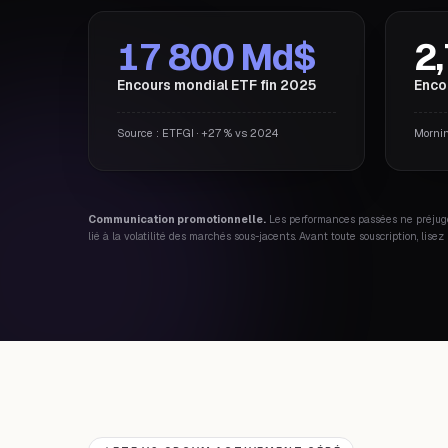
17 800 Md$
2
Encours mondial ETF fin 2025
Enco
Source : ETFGI · +27 % vs 2024
Mornin
Communication promotionnelle.
Les performances passées ne préjuge
lié à la volatilité des marchés sous-jacents. Avant toute souscription, lise