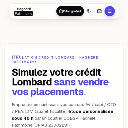
Aller au contenu principal
Aller au contenu principal
Bilan gratuit
SIMULATION CRÉDIT LOMBARD · HAGNÉRÉ
PATRIMOINE
Simulez votre crédit
Lombard
sans vendre
vos placements
.
Empruntez en nantissant vos contrats AV / capi / CTO
/ PEA. LTV, taux et fiscalité :
étude personnalisée
sous 48 h
par un courtier COBSP Hagnéré
Patrimoine (ORIAS 23002291).