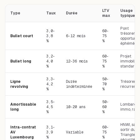
LTV
Usage
Type
Taux
Durée
max
typique
Pont
3,0-
60-
trésorerie,
Bullet court
3,8
6-12 mois
75
opportunit
%
%
éphémère
3,2-
60-
Projet
Bullet long
4,0
12-36 mois
75
immobilier
%
%
standard
3,3-
50-
Ligne
Durée
Trésorerie
4,2
70
revolving
indéterminée
récurrente
%
%
3,5-
50-
Amortissable
Lombard
4,5
10-20 ans
60
long
immo, rare
%
%
HNWI, sans
Intra-contrat
3,1-
60-
sortir du
AV
3,9
Variable
75
Triangle d
Luxembourg
%
%
sécurité