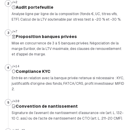
J+2
2
Audit portefeuille
Analyse ligne par ligne de la composition (fonds €, UC, titres vifs,
ETF). Calcul de la LTV soutenable par stress test à −20 % et −30 %.
J+7
3
Proposition banques privées
Mise en concurrence de 3 à 5 banques privées. Négociation de la
marge Euribor, de la LTV maximale, des clauses de renouvellement
et d'appel de marge.
J+14
4
Compliance KYC
Entrée en relation avec la banque privée retenue si nécessaire : KYC,
justificatifs d'origine des fonds, FATCA/CRS, profil investisseur MIFID
2.
J+30
5
Convention de nantissement
Signature de l'avenant de nantissement d'assurance-vie (art. L. 132-
10 C. ass.) ou de l'acte de nantissement de CTO (art. L. 211-20 CMF).