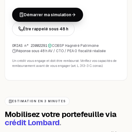
Démarrer ma simulation
Être rappelé sous 48 h
ORIAS n° 23002291
·
COBSP Hagnéré Patrimoine
·
Réponse sous 48 h
·
AV / CTO / PEA
·
0 fiscalité réalisée
Un crédit vous engage et doit être remboursé. Vérifiez vos capacités de
remboursement avant de vous engager (art. L. 313-3 C. conso.).
ESTIMATION EN 3 MINUTES
Mobilisez votre portefeuille via
crédit Lombard
.