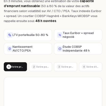
En 3 minutes, vous obtenez une estimation de votre
capacité
d'emprunt nantissable
(50 à 80 % de la valeur des actifs
financiers selon volatilité) sur AV / CTO / PEA. Taux indexés Euribor
+ spread. Un courtier COBSP Hagnéré + BankKeys MIOBSP vous
rappelle ensuite sous
48 h ouvrées
.
Taux Euribor + spread
LTV portefeuille 50-80 %
négocié
Nantissement
Étude COBSP
AV/CTO/PEA
indépendante 48 h
1
Votre projet
2
Votre portefeuille
3
Votre profil
4
Votre étude