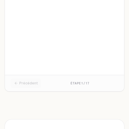
Trésorerie professionnelle
Financer mon activité sans vendre mes actifs
Refinancement / rachat
Remplacer un crédit existant plus coûteux
Autre / en parler
Un conseiller analysera votre projet
Précédent
ÉTAPE
1
/
17