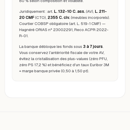
80 % selon composition et volatilité.
Juridiquement : art.
L. 132-10 C. ass.
(AV),
L. 211-
20 CMF
(CTO),
2355 C. civ.
(meubles incorporels).
Courtier COBSP obligatoire (art. L. 519-1 CMF) —
Hagnéré ORIAS n° 23002291, Reco ACPR 2022-
R-01.
La banque débloque les fonds sous
3 à 7 jours
.
Vous conservez l'antériorité fiscale de votre AV,
évitez la cristallisation des plus-values (zéro PFU,
zéro PS 17,2 %) et bénéficiez d'un taux Euribor 3M
+ marge banque privée (0,50 à 1,50 pt).