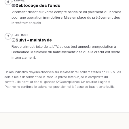
J+35-42
6
Déblocage des fonds
Virement direct sur votre compte bancaire ou paiement du notaire
pour une opération immobilière. Mise en place du prélèvement des
intérêts mensuels.
6-36 MOIS
7
Suivi + mainlevée
Revue trimestrielle de la LTV, stress test annuel, renégociation à
l'échéance. Mainlevée du nantissement dès que le crédit est soldé
intégralement.
Délais indicatifs moyens observés sur les dossiers Lombard traités en 2026. Les
délais réels dépendent de la banque privée retenue, de la complexité du
portefeuille nanti et des diligences KYC/compliance. Un courtier Hagnéré
Patrimoine confirme le calendrier prévisionnel à l'issue de l'audit portefeuille.