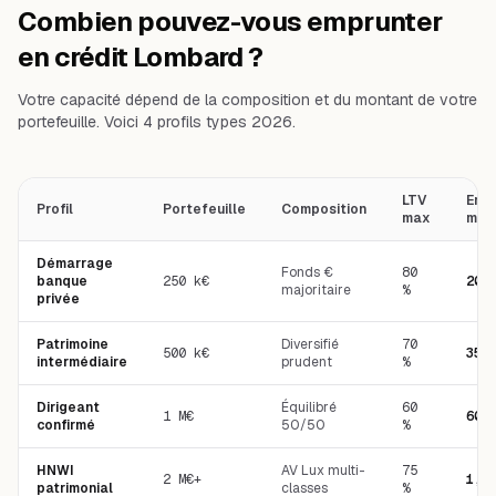
Combien pouvez-vous emprunter
en crédit Lombard ?
Votre capacité dépend de la composition et du montant de votre
portefeuille. Voici 4 profils types 2026.
LTV
Emp
Profil
Portefeuille
Composition
max
max
Démarrage
Fonds €
80
banque
250 k€
200
majoritaire
%
privée
Patrimoine
Diversifié
70
500 k€
350
intermédiaire
prudent
%
Dirigeant
Équilibré
60
1 M€
600
confirmé
50/50
%
HNWI
AV Lux multi-
75
2 M€+
1,5
patrimonial
classes
%