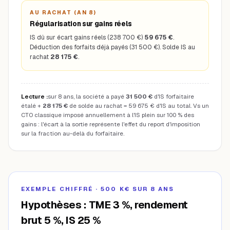
AU RACHAT (AN 8)
Régularisation sur gains réels
IS dû sur écart gains réels (238 700 €)
59 675 €
.
Déduction des forfaits déjà payés (31 500 €). Solde IS au
rachat
28 175 €
.
Lecture :
sur 8 ans, la société a payé
31 500 €
d'IS forfaitaire
étalé +
28 175 €
de solde au rachat = 59 675 € d'IS au total. Vs un
CTO classique imposé annuellement à l'IS plein sur 100 % des
gains : l'écart à la sortie représente l'effet du report d'imposition
sur la fraction au-delà du forfaitaire.
EXEMPLE CHIFFRÉ · 500 K€ SUR 8 ANS
Hypothèses : TME 3 %, rendement
brut 5 %, IS 25 %