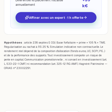
Différentiel vs placement fiscalisé
annuellement
k€
Affiner avec un expert · 1 h offerte
Hypothèses
: article 238 septies E CGI. Base forfaitaire = prime × 105 % × TME.
Régularisation au rachat à l'IS 25 %. Simulation indicative non contractuelle. Le
rendement réel dépend de la composition d'allocation (fonds euros, UC, SCPI, PE…)
et de la performance des supports. Tout investissement comporte un risque de
perte en capital. Communication promotionnelle ; ni conseil en investissement (art.
L. 533-22-1 CMF) ni recommandation (art. 325-12 RG AMF). Hagnéré Patrimoine —
ORIAS n° 23002291.