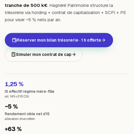
tranche de 500 k€
. Hagnéré Patrimoine structure la
trésorerie via holding + contrat de capitalisation + SCPI + PE
pour viser ~5 % nets par an.
Réserver mon bilan trésorerie · 1 h offerte
Simuler mon contrat de cap
1,25 %
IS effectif régime mère-fille
art. 145+216 CGI
~5 %
Rendement cible net d'IS
allocation diversifiée
+63 %