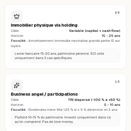
09
Immobilier physique via holding
Cible
Variable (capital + cash flow)
Horizon
15 - 25 ans
Fiscalité :
Amortissement immeuble neutralise grande partie IS sur
loyers
Levier bancaire 15-20 ans, patrimoine pérenne. SCI utile
uniquement dans 3 cas spécifiques.
10
Business angel / participations
Cible
TRI dispersé (-100 % à +50 %)
Horizon
5 - 10 ans
Fiscalité :
Dividendes mère-fille 1,25 % si ≥ 5 % détention et 2 ans
Plafond 10-15 % du patrimoine. Investir uniquement dans ce
qu'on comprend. Pas de love money.