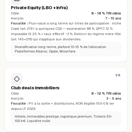
Private Equity (LBO + infra)
Cible
8 - 18 % TRI cible
Horizon
7 - 10 ans
Fiscalité :
Plus-value à long terme sur titres de participation : niche
Copé (art. 219 I-a quinquies CGI) — exonération 88 %, QPFC 12 %
imposable IS 25 % = taux effectif ~3 %. Distinct du régime mère-fille
(art. 145+216) qui s'applique aux dividendes.
Diversification long terme, plafond 10-15 % de l'allocation.
Plateformes Altaroc, Opale, Moonfare.
08
Club deals immobiliers
Cible
8 - 12 % TRI cible
Horizon
3 - 5 ans
Fiscalité :
PV à la sortie + distributions. NON éligible 150-0 B ter
depuis LF 2026.
Hôtels, immeubles prestige, logistique premium. Tickets 50-
100 k€. Liquidité nulle.