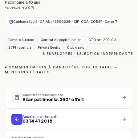
Patrimoine à 10 ans
vs trésorerie à 0 %
Cabinet régulé · ORIAS n° 23002291 · CIF · COA · COBSP · Carte T
Compte à terme
Contrat de capitalisation
CTO art. 209-0 A
SCPI · usufruit
Private Equity
Club deals
8 ENVELOPPES · SÉLECTION INDÉPENDANTE
COMMUNICATION À CARACTÈRE PUBLICITAIRE —
MENTIONS LÉGALES
Audit trésorerie société
Bilan patrimonial 360° offert
Appeler maintenant
03 74 47 20 18