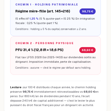
CHEMIN 1 · HOLDING PATRIMONIALE
Régime mère-fille (art. 145+216)
98,75 €
IS effectif
1,25 %
(5 % quote-part × IS 25 %). En intégration
fiscale : 0,25 % (quote-part 1 %).
Conditions : holding ≥ 5 % du capital, conservation ≥ 2 ans.
CHEMIN 2 · PERSONNE PHYSIQUE
PFU 31,4 % (12,8 IR + 18,6 PS)
68,60 €
Flat tax LFSS 2026 (loi 2025-1403) sur dividendes sortis au
dirigeant. Imposition immédiate, perte de capitalisation.
Conditions : aucune — c'est le régime par défaut sans holding.
Lecture :
sur 100 € distribués chaque année, le chemin holding
préserve
98,75 €
immédiatement réinvestissables vs
68,60 €
en
perso. Sur 800 k€/an de dividendes pendant 10 ans, l'écart
dépasse 240 k€ de capital additionnel — c'est le levier le plus
puissant du droit fiscal français pour un dirigeant en activité.