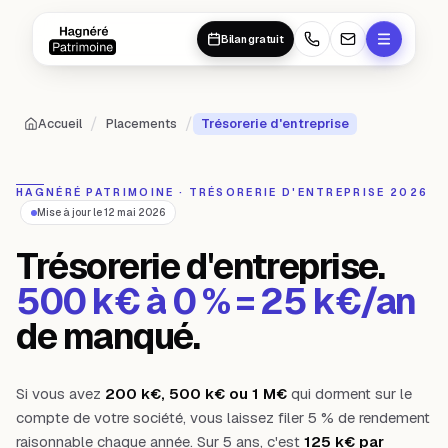
Aller au contenu principal
Aller au contenu principal
Bilan gratuit
/
/
Accueil
Placements
Trésorerie d'entreprise
HAGNÉRÉ PATRIMOINE · TRÉSORERIE D'ENTREPRISE 2026
Mise à jour le 12 mai 2026
Trésorerie d'entreprise.
500 k€ à 0 % = 25 k€/an
de manqué.
Si vous avez
200 k€, 500 k€ ou 1 M€
qui dorment sur le
compte de votre société, vous laissez filer 5 % de rendement
raisonnable chaque année. Sur 5 ans, c'est
125 k€ par