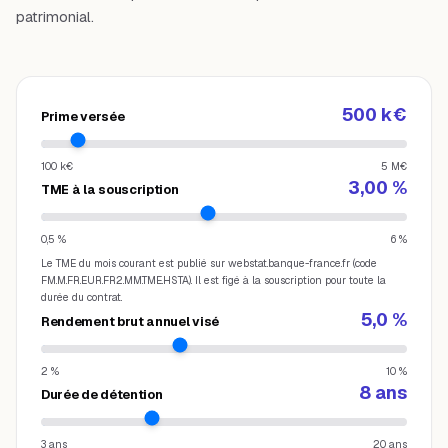
patrimonial.
500 k€
Prime versée
100 k€
5 M€
3,00
%
TME à la souscription
0,5 %
6 %
Le TME du mois courant est publié sur webstat.banque-france.fr (code
FM.M.FR.EUR.FR2.MM.TME.HSTA). Il est figé à la souscription pour toute la
durée du contrat.
5,0
%
Rendement brut annuel visé
2 %
10 %
8
ans
Durée de détention
3 ans
20 ans