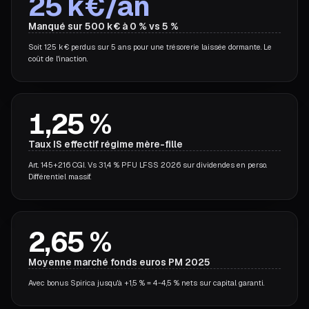
25 k€/an
Manqué sur 500 k€ à 0 % vs 5 %
Soit 125 k€ perdus sur 5 ans pour une trésorerie laissée dormante. Le
coût de l'inaction.
1,25 %
Taux IS effectif régime mère-fille
Art. 145+216 CGI. Vs 31,4 % PFU LFSS 2026 sur dividendes en perso.
Différentiel massif.
2,65 %
Moyenne marché fonds euros PM 2025
Avec bonus Spirica jusqu'à +1,5 % = 4-4,5 % nets sur capital garanti.