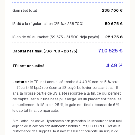
238 700 €
Gain réel total
59 675 €
IS dû à la régularisation (25 % × 238 700)
28 175 €
IS solde dû au rachat (59 675 - 31 500 déjà payés)
710 525 €
Capital net final (738 700 - 28 175)
4,49 %
TRI net annualisé
Lecture :
le TRI net annualisé tombe à 4,49 % contre 5 % brut
— l'écart (51 bps) représente l'IS payé. Le levier puissant : sur 8
ans, la grosse partie de l'IS a été reportée à la fin, ce qui permet
de capitaliser sur une base plus large. Vs un placement fiscalisé
annuellement à l'IS plein 25 %, le gain net final dépasse de 6 %
le capital final comparable.
Simulation indicative. Hypothèses non garanties. Le rendement brut réel
dépend de la composition d'allocation (fonds euros, UC, SCPI, PE) et de la
performance des supports. Tout investissement comporte un risque de