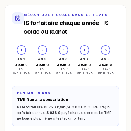
MÉCANIQUE FISCALE DANS LE TEMPS
IS forfaitaire chaque année · IS
solde au rachat
1
2
3
4
5
6
AN
1
AN
2
AN
3
AN
4
AN
5
AN
6
3 938 €
3 938 €
3 938 €
3 938 €
3 938 €
3 938
IS forf.
IS forf.
IS forf.
IS forf.
IS forf.
IS forf.
sur 15 750 €
sur 15 750 €
sur 15 750 €
sur 15 750 €
sur 15 750 €
sur 15 75
PENDANT 8 ANS
TME figé à la souscription
Base forfaitaire
15 750 €/an
(500 k × 1,05 × TME 3 %). IS
forfaitaire annuel
3 938 €
payé chaque exercice. Le TME
ne bouge plus, même si les taux montent.