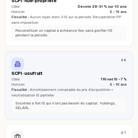
SCPI · nue-propriété
Cible
Décote 28-31 % sur 10 ans
Horizon
5 - 15 ans
Fiscalité :
Aucun loyer, donc 0 IS sur la période. Récupération PP
sans imposition.
Reconstituer un capital à échéance fixe, sans gonfler l'IS
pendant la période.
06
SCPI · usufruit
Cible
TRI net IS ~7 %
Horizon
5 - 10 ans
Fiscalité :
Amortissement comptable du prix d'acquisition =
neutralisation IS partielle
Sociétés à fort IS qui n'ont pas besoin du capital : holdings,
SELARL.
07