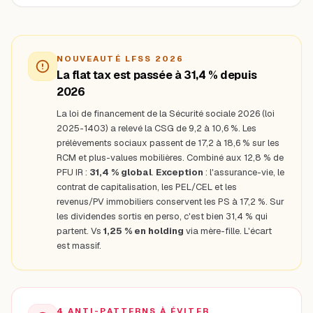
NOUVEAUTÉ LFSS 2026
La flat tax est passée à 31,4 % depuis
2026
La loi de financement de la Sécurité sociale 2026 (loi
2025-1403) a relevé la CSG de 9,2 à 10,6 %. Les
prélèvements sociaux passent de 17,2 à 18,6 % sur les
RCM et plus-values mobilières. Combiné aux 12,8 % de
PFU IR :
31,4 % global
.
Exception
: l'assurance-vie, le
contrat de capitalisation, les PEL/CEL et les
revenus/PV immobiliers conservent les PS à 17,2 %. Sur
les dividendes sortis en perso, c'est bien 31,4 % qui
partent. Vs
1,25 % en holding
via mère-fille. L'écart
est massif.
4 ANTI-PATTERNS À ÉVITER