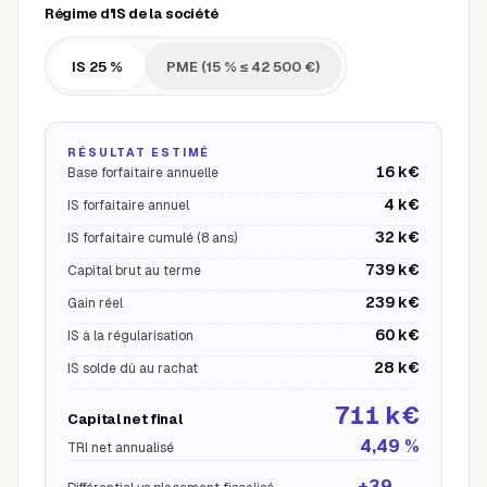
Régime d'IS de la société
IS 25 %
PME (15 % ≤ 42 500 €)
RÉSULTAT ESTIMÉ
16 k€
Base forfaitaire annuelle
4 k€
IS forfaitaire annuel
32 k€
IS forfaitaire cumulé (
8
ans)
739 k€
Capital brut au terme
239 k€
Gain réel
60 k€
IS à la régularisation
28 k€
IS solde dû au rachat
711 k€
Capital net final
4,49
%
TRI net annualisé
+
39