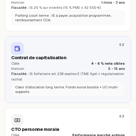
Horizon
1 mois - 3 ans
Fiscalité :
IS 25 % sur intérêts (15 % PME ≤ 42 500 €)
Parking court terme : IS à payer, acquisition programmée,
remboursement CCA.
02
Contrat de capitalisation
Cible
4 - 6 % nets cibles
Horizon
5 - 15 ans
Fiscalité :
IS forfaitaire art. 238 septies E (TME figé) + régularisation
rachat
Cœur d'allocation long terme. Fonds euros boosté + UC multi-
supports.
03
CTO personne morale
Cible
Performance marché actions