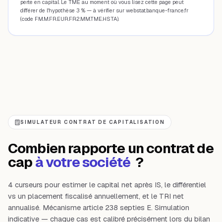
perte en capital. Le TME au moment où vous lisez cette page peut
différer de l'hypothèse 3 % — à vérifier sur webstat.banque-france.fr
(code FM.M.FR.EUR.FR2.MM.TME.HSTA).
SIMULATEUR CONTRAT DE CAPITALISATION
Combien rapporte un contrat de
cap
à votre société
?
4 curseurs pour estimer le capital net après IS, le différentiel
vs un placement fiscalisé annuellement, et le TRI net
annualisé. Mécanisme article 238 septies E. Simulation
indicative — chaque cas est calibré précisément lors du bilan