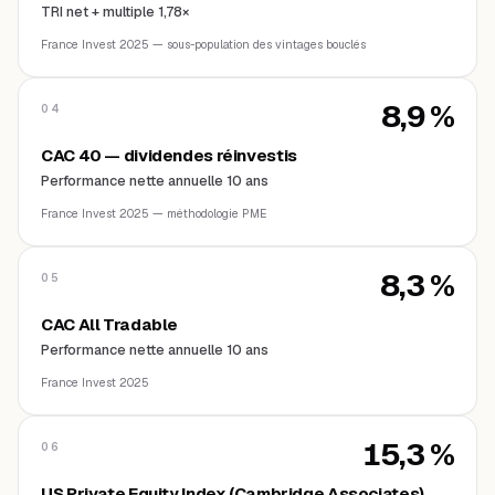
TRI net + multiple 1,78×
France Invest 2025 — sous-population des vintages bouclés
8,9 %
04
CAC 40 — dividendes réinvestis
Performance nette annuelle 10 ans
France Invest 2025 — méthodologie PME
8,3 %
05
CAC All Tradable
Performance nette annuelle 10 ans
France Invest 2025
15,3 %
06
US Private Equity Index (Cambridge Associates)