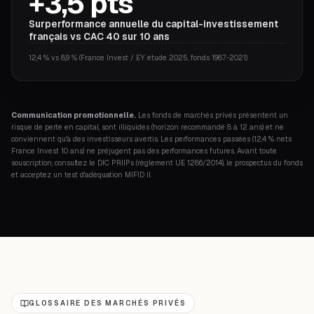
+3,5 pts
Surperformance annuelle du capital-investissement
français vs CAC 40 sur 10 ans
12,4 % vs 8,9 % (France Invest / EY étude 2025, fonds 1987-2021)
Communication promotionnelle.
Les fonds de marchés privés présentent un
risque de perte en capital, sont illiquides (horizon recommandé 8 à 12 ans) et ne
conviennent qu'à des investisseurs avertis. Les performances passées (12,4 % nets
France Invest 10 ans) ne préjugent pas des performances futures. Avant toute
souscription, consultez le DIC PRIIPs (règlement UE 1286/2014), le prospectus du fonds
et acceptez un test d'adéquation MIFID II.
GLOSSAIRE DES MARCHÉS PRIVÉS