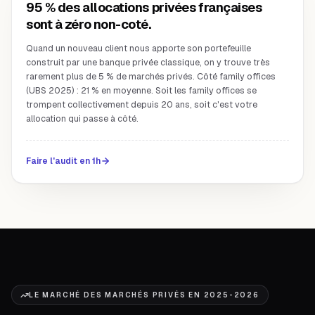
95 % des allocations privées françaises
sont à zéro non-coté.
Quand un nouveau client nous apporte son portefeuille
construit par une banque privée classique, on y trouve très
rarement plus de 5 % de marchés privés. Côté family offices
(UBS 2025) : 21 % en moyenne. Soit les family offices se
trompent collectivement depuis 20 ans, soit c'est votre
allocation qui passe à côté.
Faire l'audit en 1h
LE MARCHÉ DES MARCHÉS PRIVÉS EN 2025-2026