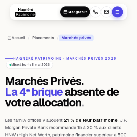
Aller au contenu principal
Aller au contenu principal
Bilan gratuit
/
/
Accueil
Placements
Marchés privés
HAGNÉRÉ PATRIMOINE · MARCHÉS PRIVÉS 2026
Mise à jour le 11 mai 2026
Marchés Privés.
La 4
brique
absente de
e
votre allocation
.
Les family offices y allouent
21 % de leur patrimoine
. J.P.
Morgan Private Bank recommande 15 à 30 % aux clients
HNW (High Net Worth, patrimoine financier supérieur à 500