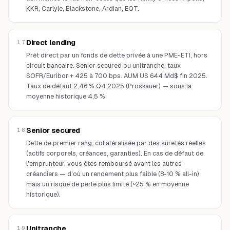
KKR, Carlyle, Blackstone, Ardian, EQT.
Direct lending
17
Prêt direct par un fonds de dette privée à une PME-ETI, hors
circuit bancaire. Senior secured ou unitranche, taux
SOFR/Euribor + 425 à 700 bps. AUM US 644 Md$ fin 2025.
Taux de défaut 2,46 % Q4 2025 (Proskauer) — sous la
moyenne historique 4,5 %.
Senior secured
18
Dette de premier rang, collatéralisée par des sûretés réelles
(actifs corporels, créances, garanties). En cas de défaut de
l'emprunteur, vous êtes remboursé avant les autres
créanciers — d'où un rendement plus faible (8-10 % all-in)
mais un risque de perte plus limité (~25 % en moyenne
historique).
Unitranche
19