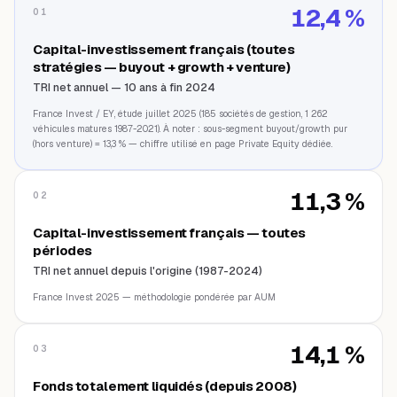
12,4 %
01
Capital-investissement français (toutes
stratégies — buyout + growth + venture)
TRI net annuel — 10 ans à fin 2024
France Invest / EY, étude juillet 2025 (185 sociétés de gestion, 1 262
véhicules matures 1987-2021). À noter : sous-segment buyout/growth pur
(hors venture) = 13,3 % — chiffre utilisé en page Private Equity dédiée.
11,3 %
02
Capital-investissement français — toutes
périodes
TRI net annuel depuis l'origine (1987-2024)
France Invest 2025 — méthodologie pondérée par AUM
14,1 %
03
Fonds totalement liquidés (depuis 2008)