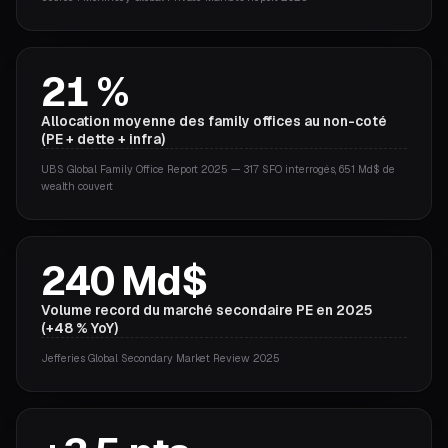
21 %
Allocation moyenne des family offices au non-coté
(PE + dette + infra)
UBS Global Family Office Report 2025 — 317 SFO interrogés, 651 Md$ de
wealth couvert
240 Md$
Volume record du marché secondaire PE en 2025
(+48 % YoY)
Jefferies Global Secondary Market Review 2025