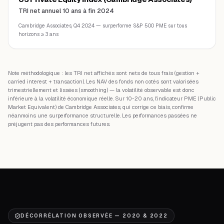
TRI net annuel 10 ans à fin 2024
Cambridge Associates, Q4 2024 — surperforme S&P 500 PME sur tous
horizons ≥ 3 ans
Note méthodologique : les TRI net affichés sont nets de tous frais (gestion +
carried interest + transaction). Les NAV des fonds non cotés sont valorisées
trimestriellement et lissées (smoothing) — la volatilité observable est donc
inférieure à la volatilité économique réelle. Sur 10-20 ans, l'indicateur PME (Public
Market Equivalent) de Cambridge Associates, qui corrige ce biais, confirme
néanmoins une surperformance structurelle. Les performances passées ne
préjugent pas des performances futures.
DÉCORRÉLATION OBSERVÉE — 2020 & 2022