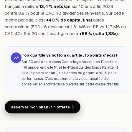
français a délivré
12,4 % nets/an
sur 10 ans à fin 2024,
contre 8,9 % pour le CAC 40 dividendes réinvestis. Sur cette
même période, c'est
+40 % de capital final
après
composition (500 k€ deviennent 1,61 M€ en PE vs 1,17 M€ en
CAC 40). Sur 20 ans, l'écart grimpe à
+88 % (ratio 1,88×)
.
Top quartile vs bottom quartile : 15 points d'écart
Sur 20 ans de données Cambridge Associates, l'écart de
er
e
TRI annuel entre le 1
et le 4
quartile des fonds PE atteint
10 à 18 points par an. La sélection du gérant = 80 % de la
performance. C'est exactement la valeur ajoutée d'un
conseiller en architecture ouverte sur cette classe d'actifs.
Réserver mon bilan · 1 h offerte