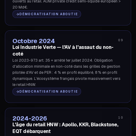
ouverts au retail. AUM private credit semi-liquide européen >
20 Md€.
DÉMOCRATISATION ABOUTIE
Octobre 2024
09
Loi Industrie Verte — l'AV à l'assaut du non-
coté
Loi 2023-973 art. 35 + arrêté 1er juillet 2024. Obligation
d'allocation minimale en non-coté dans les grilles de gestion
pilotée d'AV et de PER : 4 % en profil équilibré, 8 % en profil
dynamique. L'écosystème français pivote massivement vers
le retail HNW.
DÉMOCRATISATION ABOUTIE
2024-2026
10
L'âge du retail HNW : Apollo, KKR, Blackstone,
EQT débarquent