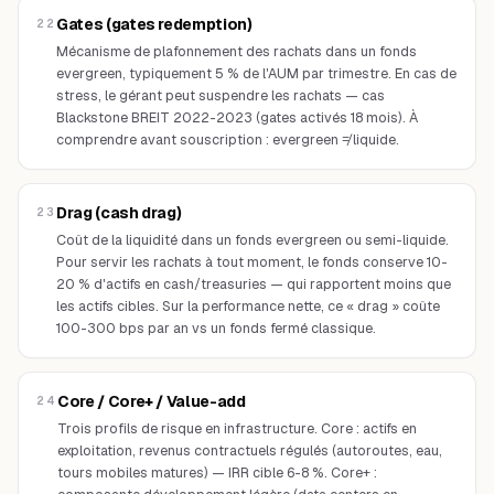
Gates (gates redemption)
22
Mécanisme de plafonnement des rachats dans un fonds
evergreen, typiquement 5 % de l'AUM par trimestre. En cas de
stress, le gérant peut suspendre les rachats — cas
Blackstone BREIT 2022-2023 (gates activés 18 mois). À
comprendre avant souscription : evergreen ≠ liquide.
Drag (cash drag)
23
Coût de la liquidité dans un fonds evergreen ou semi-liquide.
Pour servir les rachats à tout moment, le fonds conserve 10-
20 % d'actifs en cash/treasuries — qui rapportent moins que
les actifs cibles. Sur la performance nette, ce « drag » coûte
100-300 bps par an vs un fonds fermé classique.
Core / Core+ / Value-add
24
Trois profils de risque en infrastructure. Core : actifs en
exploitation, revenus contractuels régulés (autoroutes, eau,
tours mobiles matures) — IRR cible 6-8 %. Core+ :