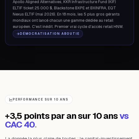
Apollo Aligned Alternatives, KKR Infrastructure Fund (KIF)
ELTIF ticket 25 000 $, Blackstone BXPE et BXINFRA, EQT
Nexus ELTIF (mai 2026). En 18 mois, les 5 plus gros gérants
mondiaux ont lancé chacun une gamme dédiée au retail
européen. C'est inédit. Premier vrai cycle d'accès retail HNW.
DÉMOCRATISATION ABOUTIE
PERFORMANCE SUR 10 ANS
+3,5 points par an sur 10 ans
vs
CAC 40
.
La donnée la plus claire de toutes : le capital-investissement