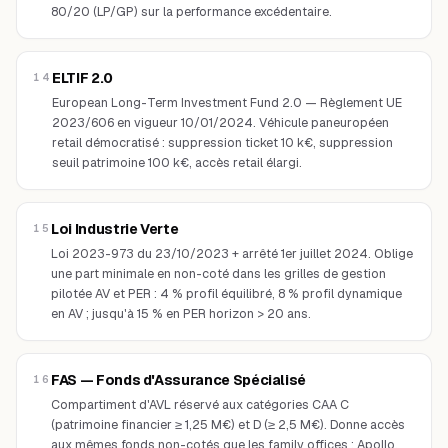
80/20 (LP/GP) sur la performance excédentaire.
ELTIF 2.0
14
European Long-Term Investment Fund 2.0 — Règlement UE
2023/606 en vigueur 10/01/2024. Véhicule paneuropéen
retail démocratisé : suppression ticket 10 k€, suppression
seuil patrimoine 100 k€, accès retail élargi.
Loi Industrie Verte
15
Loi 2023-973 du 23/10/2023 + arrêté 1er juillet 2024. Oblige
une part minimale en non-coté dans les grilles de gestion
pilotée AV et PER : 4 % profil équilibré, 8 % profil dynamique
en AV ; jusqu'à 15 % en PER horizon > 20 ans.
FAS — Fonds d'Assurance Spécialisé
16
Compartiment d'AVL réservé aux catégories CAA C
(patrimoine financier ≥ 1,25 M€) et D (≥ 2,5 M€). Donne accès
aux mêmes fonds non-cotés que les family offices : Apollo,