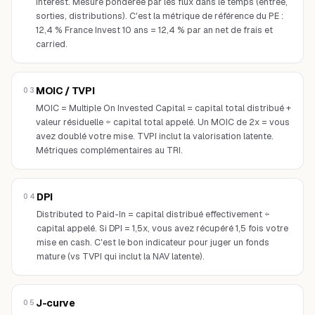
interest. Mesure pondérée par les flux dans le temps (entrée,
sorties, distributions). C'est la métrique de référence du PE :
12,4 % France Invest 10 ans = 12,4 % par an net de frais et
carried.
MOIC / TVPI
03
MOIC = Multiple On Invested Capital = capital total distribué +
valeur résiduelle ÷ capital total appelé. Un MOIC de 2x = vous
avez doublé votre mise. TVPI inclut la valorisation latente.
Métriques complémentaires au TRI.
DPI
04
Distributed to Paid-In = capital distribué effectivement ÷
capital appelé. Si DPI = 1,5x, vous avez récupéré 1,5 fois votre
mise en cash. C'est le bon indicateur pour juger un fonds
mature (vs TVPI qui inclut la NAV latente).
J-curve
05