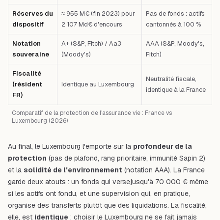
Réserves du
≈ 955 M€ (fin 2023) pour
Pas de fonds : actifs
dispositif
2 107 Md€ d'encours
cantonnés à 100 %
Notation
A+ (S&P, Fitch) / Aa3
AAA (S&P, Moody's,
souveraine
(Moody's)
Fitch)
Fiscalité
Neutralité fiscale,
(résident
Identique au Luxembourg
identique à la France
FR)
Comparatif de la protection de l'assurance vie : France vs
Luxembourg (2026)
Au final, le Luxembourg l'emporte sur la
profondeur de la
protection
(pas de plafond, rang prioritaire, immunité Sapin 2)
et la
solidité de l'environnement
(notation AAA). La France
garde deux atouts : un fonds qui
verse
jusqu'à 70 000 € même
si les actifs ont fondu, et une supervision qui, en pratique,
organise des transferts plutôt que des liquidations. La fiscalité,
elle, est
identique
: choisir le Luxembourg ne se fait jamais