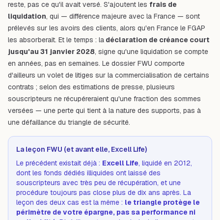
reste, pas ce qu'il avait versé. S'ajoutent les
frais de
liquidation
, qui — différence majeure avec la France — sont
prélevés sur les avoirs des clients, alors qu'en France le FGAP
les absorberait. Et le temps : la
déclaration de créance court
jusqu'au 31 janvier 2028
, signe qu'une liquidation se compte
en années, pas en semaines. Le dossier FWU comporte
d'ailleurs un volet de litiges sur la commercialisation de certains
contrats ; selon des estimations de presse, plusieurs
souscripteurs ne récupéreraient qu'une fraction des sommes
versées — une perte qui tient à la nature des supports, pas à
une défaillance du triangle de sécurité.
La leçon FWU (et avant elle, Excell Life)
Le précédent existait déjà :
Excell Life
, liquidé en 2012,
dont les fonds dédiés illiquides ont laissé des
souscripteurs avec très peu de récupération, et une
procédure toujours pas close plus de dix ans après. La
leçon des deux cas est la même :
le triangle protège le
périmètre de votre épargne, pas sa performance ni