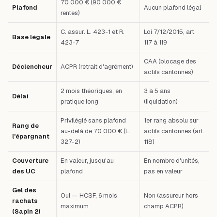
70 000 € (90 000 €
Plafond
Aucun plafond légal
rentes)
C. assur. L. 423-1 et R.
Loi 7/12/2015, art.
Base légale
423-7
117 à 119
CAA (blocage des
Déclencheur
ACPR (retrait d'agrément)
actifs cantonnés)
2 mois théoriques, en
3 à 5 ans
Délai
pratique long
(liquidation)
Privilégié sans plafond
1er rang absolu sur
Rang de
au-delà de 70 000 € (L.
actifs cantonnés (art.
l'épargnant
327-2)
118)
Couverture
En valeur, jusqu'au
En nombre d'unités,
des UC
plafond
pas en valeur
Gel des
Oui — HCSF, 6 mois
Non (assureur hors
rachats
maximum
champ ACPR)
(Sapin 2)