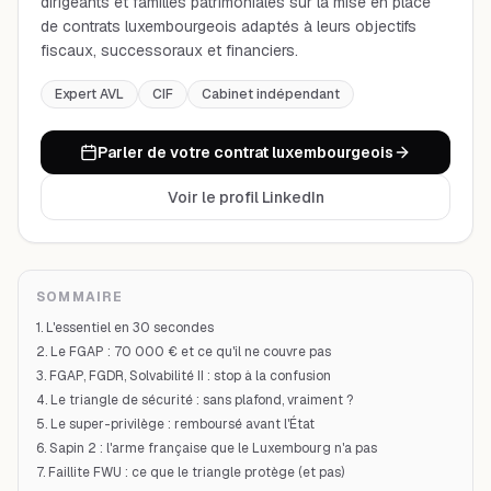
dirigeants et familles patrimoniales sur la mise en place
de contrats luxembourgeois adaptés à leurs objectifs
fiscaux, successoraux et financiers.
Expert AVL
CIF
Cabinet indépendant
Parler de votre contrat luxembourgeois
Voir le profil LinkedIn
SOMMAIRE
1. L'essentiel en 30 secondes
2. Le FGAP : 70 000 € et ce qu'il ne couvre pas
3. FGAP, FGDR, Solvabilité II : stop à la confusion
4. Le triangle de sécurité : sans plafond, vraiment ?
5. Le super-privilège : remboursé avant l'État
6. Sapin 2 : l'arme française que le Luxembourg n'a pas
7. Faillite FWU : ce que le triangle protège (et pas)