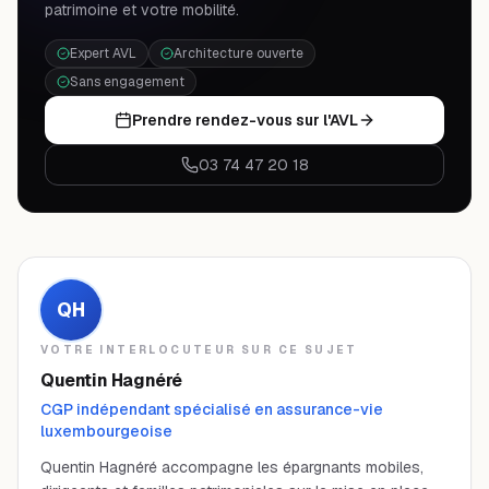
patrimoine et votre mobilité.
Expert AVL
Architecture ouverte
Sans engagement
Prendre rendez-vous sur l'AVL
03 74 47 20 18
QH
VOTRE INTERLOCUTEUR SUR CE SUJET
Quentin Hagnéré
CGP indépendant spécialisé en assurance-vie
luxembourgeoise
Quentin Hagnéré accompagne les épargnants mobiles,