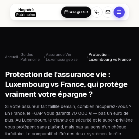
Aller au contenu principal
Aller au contenu principal
Bilan gratuit
Guides
Assurance Vie
Protection :
Accueil
Patrimoine
Luxembourgeoise
Luxembourg vs France
Protection de l'assurance vie :
Luxembourg vs France, qui protège
vraiment votre épargne ?
Si votre assureur fait faillite demain, combien récupérez-vous ?
En France, le FGAP vous garantit 70 000 € — pas un euro de
plus. Au Luxembourg, le triangle de sécurité et le super-privilège
vous protègent sans plafond, mais pas au sens d'un chèque
forfaitaire. Le comparatif chiffré des deux systèmes, le rôle