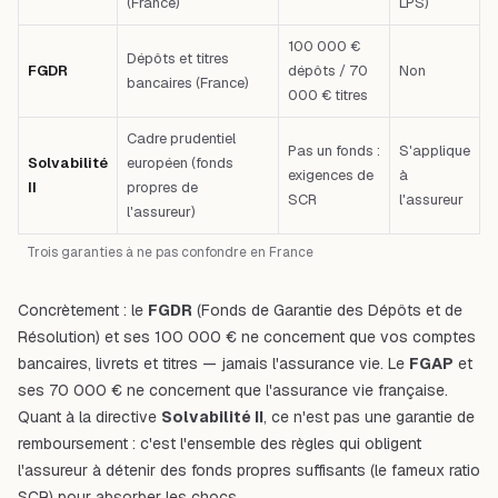
(France)
LPS)
100 000 €
Dépôts et titres
FGDR
dépôts / 70
Non
bancaires (France)
000 € titres
Cadre prudentiel
Pas un fonds :
S'applique
Solvabilité
européen (fonds
exigences de
à
II
propres de
SCR
l'assureur
l'assureur)
Trois garanties à ne pas confondre en France
Concrètement : le
FGDR
(Fonds de Garantie des Dépôts et de
Résolution) et ses 100 000 € ne concernent que vos comptes
bancaires, livrets et titres — jamais l'assurance vie. Le
FGAP
et
ses 70 000 € ne concernent que l'assurance vie française.
Quant à la directive
Solvabilité II
, ce n'est pas une garantie de
remboursement : c'est l'ensemble des règles qui obligent
l'assureur à détenir des fonds propres suffisants (le fameux ratio
SCR) pour absorber les chocs.