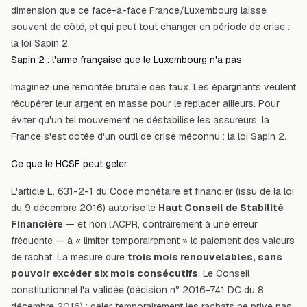
dimension que ce face-à-face France/Luxembourg laisse
souvent de côté, et qui peut tout changer en période de crise :
la loi Sapin 2.
Sapin 2 : l'arme française que le Luxembourg n'a pas
Imaginez une remontée brutale des taux. Les épargnants veulent
récupérer leur argent en masse pour le replacer ailleurs. Pour
éviter qu'un tel mouvement ne déstabilise les assureurs, la
France s'est dotée d'un outil de crise méconnu : la loi Sapin 2.
Ce que le HCSF peut geler
L'article
L. 631-2-1 du Code monétaire et financier
(issu de la loi
du 9 décembre 2016) autorise le
Haut Conseil de Stabilité
Financière
— et non l'ACPR, contrairement à une erreur
fréquente — à « limiter temporairement » le paiement des valeurs
de rachat. La mesure dure
trois mois renouvelables, sans
pouvoir excéder six mois consécutifs
. Le Conseil
constitutionnel l'a validée (décision n° 2016-741 DC du 8
décembre 2016) : geler temporairement les rachats ne prive pas