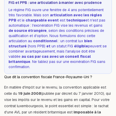
FIG et PPB : une articulation à manier avec prudence
Le régime FIG ouvre une fenêtre de 4 ans potentiellement
très favorable. Mais son
articulation avec les règles
PPB
et le
chargeable event
est
technique
et n'est pas
automatique : l'exonération FIG vise les revenus et gains
de source étrangère
, selon des conditions précises de
qualification et d'option. Nous formulons donc cette
articulation au
conditionnel
: un contrat lux
bien
structuré
(hors PPB)
et
un statut FIG
éligible
peuvent se
combiner avantageusement, mais l'analyse doit être
validée
au cas par cas avec un conseil fiscal
britannique
. Ne tablez pas sur une exonération FIG sans
confirmation.
Que dit la convention fiscale France-Royaume-Uni ?
En matière d'impôt sur le revenu, la convention applicable est
celle du
19 juin 2008
(publiée par décret du 7 janvier 2010), qui
vise les impôts sur le revenu et les gains en capital. Pour votre
contrat luxembourgeois, le point essentiel est simple : le rachat
d'une AVL par un résident britannique est
imposable à la