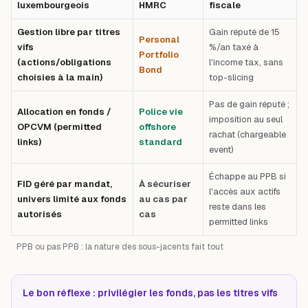
luxembourgeois
HMRC
fiscale
Gestion libre par titres
Gain réputé de 15
Personal
vifs
%/an taxé à
Portfolio
(actions/obligations
l'income tax, sans
Bond
choisies à la main)
top-slicing
Pas de gain réputé ;
Allocation en fonds /
Police vie
imposition au seul
OPCVM (permitted
offshore
rachat (chargeable
links)
standard
event)
Échappe au PPB si
FID géré par mandat,
À sécuriser
l'accès aux actifs
univers limité aux fonds
au cas par
reste dans les
autorisés
cas
permitted links
PPB ou pas PPB : la nature des sous-jacents fait tout
Le bon réflexe : privilégier les fonds, pas les titres vifs