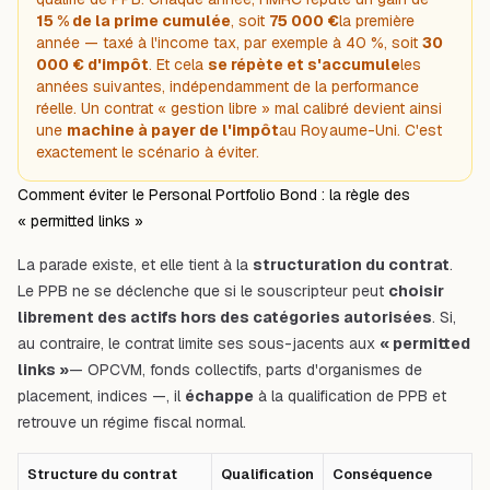
15 % de la prime cumulée
, soit
75 000 €
la première
année — taxé à l'income tax, par exemple à 40 %, soit
30
000 € d'impôt
. Et cela
se répète et s'accumule
les
années suivantes, indépendamment de la performance
réelle. Un contrat « gestion libre » mal calibré devient ainsi
une
machine à payer de l'impôt
au Royaume-Uni. C'est
exactement le scénario à éviter.
Comment éviter le Personal Portfolio Bond : la règle des
« permitted links »
La parade existe, et elle tient à la
structuration du contrat
.
Le PPB ne se déclenche que si le souscripteur peut
choisir
librement des actifs hors des catégories autorisées
. Si,
au contraire, le contrat limite ses sous-jacents aux
« permitted
links »
— OPCVM, fonds collectifs, parts d'organismes de
placement, indices —, il
échappe
à la qualification de PPB et
retrouve un régime fiscal normal.
Structure du contrat
Qualification
Conséquence