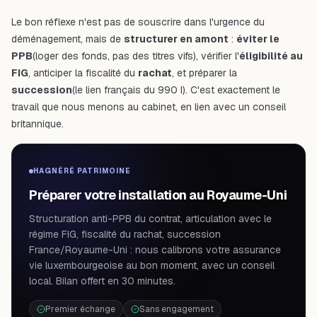
Le bon réflexe n'est pas de souscrire dans l'urgence du
déménagement, mais de
structurer en amont
:
éviter le
PPB
(loger des fonds, pas des titres vifs), vérifier l'
éligibilité au
FIG
, anticiper la fiscalité du
rachat
, et préparer la
succession
(le lien français du 990 I). C'est exactement le
travail que nous menons au cabinet, en lien avec un conseil
britannique.
HAGNÉRÉ PATRIMOINE
Préparer votre installation au Royaume-Uni
Structuration anti-PPB du contrat, articulation avec le
régime FIG, fiscalité du rachat, succession
France/Royaume-Uni : nous calibrons votre assurance
vie luxembourgeoise au bon moment, avec un conseil
local. Bilan offert en 30 minutes.
Premier échange
Sans engagement