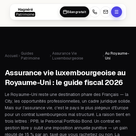
Aller au contenu principal
Aller au contenu principal
Bilan gratuit
Guides
Assurance Vie
Au Royaume-
Accueil
Patrimoine
Luxembourgeoise
Uni
Assurance vie luxembourgeoise au
Royaume-Uni : le guide fiscal 2026
Le Royaume-Uni reste une destination phare des Français — la
City, les opportunités professionnelles, un cadre juridique solide.
Mais sur l'assurance vie, c'est le pays le plus piégeux d'Europe
pour un contrat luxembourgeois mal structuré. La raison tient en
trois lettres : PPB, le Personal Portfolio Bond. Un contrat en
gestion libre y subit une imposition annuelle punitive — un gain
réputé de 15 % par an, taxé que vous rachetiez ou non. La