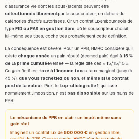
d'assurance vie dont les sous-jacents peuvent être
sélectionnés librement
par le souscripteur, en dehors de
catégories d'actifs autorisées. Or un contrat luxembourgeois de
type
FID ou FAS en gestion libre
, où le souscripteur choisit
lui-même ses titres, coche très probablement cette définition.
La conséquence est sévère. Pour un PPB, HMRC considère qu'il
existe
chaque année
un gain réputé (
deemed gain
) égal à
15 %
de la prime cumulée
versée — la règle dite des « 15/15/15 ».
Ce gain fictif est
taxé à l'income tax
au taux marginal (jusqu'à
45 %),
que vous rachetiez ou non
, et
même si le contrat
perd de la valeur
. Pire : le
top-slicing relief
, qui lisse
normalement l'imposition, n'est
pas disponible
sur les gains de
PPB.
Le mécanisme du PPB en clair : un impôt même sans
gain réel
Imaginez un contrat lux de
500 000 €
en gestion libre,
qualifié de PPB. Chaque année, HMRC répute un gain de