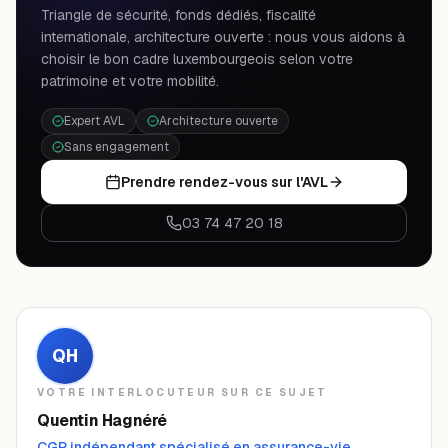
Triangle de sécurité, fonds dédiés, fiscalité
internationale, architecture ouverte : nous vous aidons à
choisir le bon cadre luxembourgeois selon votre
patrimoine et votre mobilité.
Expert AVL
Architecture ouverte
Sans engagement
Prendre rendez-vous sur l'AVL
03 74 47 20 18
QH
VOTRE INTERLOCUTEUR SUR CE SUJET
Quentin Hagnéré
CGP indépendant spécialisé en assurance-vie