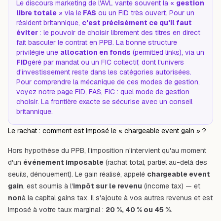
Le discours marketing de l'AVL vante souvent la «
gestion
libre totale
» via le
FAS
ou un FID très ouvert. Pour un
résident britannique,
c'est précisément ce qu'il faut
éviter
: le pouvoir de choisir librement des titres en direct
fait basculer le contrat en PPB. La bonne structure
privilégie une
allocation en fonds
(permitted links), via un
FID
géré par mandat ou un FIC collectif, dont l'univers
d'investissement reste dans les catégories autorisées.
Pour comprendre la mécanique de ces modes de gestion,
voyez notre page
FID, FAS, FIC : quel mode de gestion
choisir
.
La frontière exacte se sécurise avec un conseil
britannique.
Le rachat : comment est imposé le « chargeable event gain » ?
Hors hypothèse du PPB, l'imposition n'intervient qu'au moment
d'un
événement imposable
(rachat total, partiel au-delà des
seuils, dénouement). Le gain réalisé, appelé
chargeable event
gain
, est soumis à l'
impôt sur le revenu
(income tax) — et
non
à la capital gains tax. Il s'ajoute à vos autres revenus et est
imposé à votre taux marginal :
20 %, 40 % ou 45 %
.