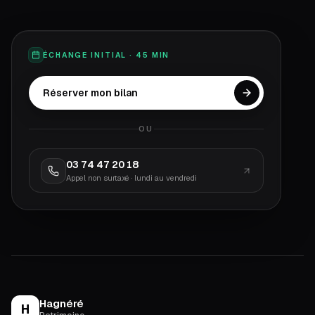
ÉCHANGE INITIAL · 45 MIN
Réserver mon bilan
OU
03 74 47 20 18
Appel non surtaxé · lundi au vendredi
Hagnéré
H