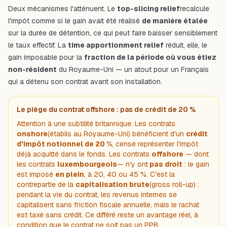
Deux mécanismes l'atténuent. Le
top-slicing relief
recalcule
l'impôt comme si le gain avait été réalisé
de manière étalée
sur la durée de détention, ce qui peut faire baisser sensiblement
le taux effectif. La
time apportionment relief
réduit, elle, le
gain imposable pour la
fraction de la période où vous étiez
non-résident
du Royaume-Uni — un atout pour un Français
qui a détenu son contrat avant son installation.
Le piège du contrat offshore : pas de crédit de 20 %
Attention à une subtilité britannique. Les contrats
onshore
(établis au Royaume-Uni) bénéficient d'un
crédit
d'impôt notionnel de 20 %
, censé représenter l'impôt
déjà acquitté dans le fonds. Les contrats
offshore
— dont
les contrats
luxembourgeois
— n'y ont
pas droit
: le gain
est imposé
en plein
, à 20, 40 ou 45 %. C'est la
contrepartie de la
capitalisation brute
(gross roll-up) :
pendant la vie du contrat, les revenus internes se
capitalisent sans friction fiscale annuelle, mais le rachat
est taxé sans crédit. Ce différé reste un avantage réel, à
condition que le contrat ne soit pas un PPB.