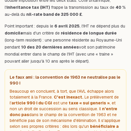
double imposition entre les deux États. Côté britannique,
l'
inheritance tax (IHT)
frappe la transmission au taux de
40 %
au-delà du
nil-rate band de 325 000 £
.
Point important : depuis le
6 avril 2025
, l'IHT ne dépend plus du
domicile
mais d'un critère de
résidence de longue durée
(
long-term resident
) : une personne résidente au Royaume-Uni
pendant
10 des 20 dernières années
voit son patrimoine
mondial entrer dans le champ de l'IHT (avec une « traîne »
pouvant aller jusqu'à 10 ans après le départ).
Le faux ami : la convention de 1963 ne neutralise pas le
990 I
Beaucoup en concluent, à tort, que l'AVL échappe alors
totalement à la France.
C'est inexact.
Le prélèvement de
l'
article 990 I du CGI
est une
taxe « sui generis »
, et
non un droit de succession au sens classique. Il
n'entre
donc pas
dans le champ de la convention de 1963 et ne
bénéficie pas de son mécanisme d'élimination. Il s'applique
selon ses propres critères : dès lors qu'un
bénéficiaire a