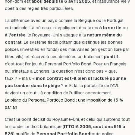
non-dom est
aboli depuis le 6 avril 2025
, et l'assurance vie y
obéit à des règles très particulières.
La différence avec un pays comme la Belgique ou le Portugal
est radicale. Là où ceux-ci appliquent des taxes
à la sortie
ou
à l'entrée
, le Royaume-Uni s'attaque à la
nature même du
contrat
. Le système fiscal britannique distingue les bonnes
polices (investies en fonds) des mauvaises (en gestion libre par
titres vifs), et réserve à ces dernières un traitement
punitif
:
c'est tout l'enjeu du Personal Portfolio Bond. Pour un Français
qui s'installe à Londres, la question n'est donc pas « quel
taux ? » mais «
mon contrat est-il bien structuré pour ne
pas tomber dans le piège
? ». Et là, la portabilité de l'AVL
devient un atout… à condition de l'utiliser correctement.
Le piège du Personal Portfolio Bond : une imposition de 15 %
par an
C'est
le
point décisif du Royaume-Uni, et celui qui surprend tout
le monde. Le droit britannique (
ITTOIA 2005, sections 515 à
526
) qualifie de
Personal Portfolio Bond
toute police