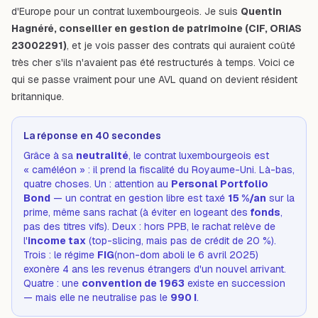
d'Europe pour un contrat luxembourgeois. Je suis
Quentin
Hagnéré, conseiller en gestion de patrimoine (CIF, ORIAS
23002291)
, et je vois passer des contrats qui auraient coûté
très cher s'ils n'avaient pas été restructurés à temps. Voici ce
qui se passe vraiment pour une AVL quand on devient résident
britannique.
La réponse en 40 secondes
Grâce à sa
neutralité
, le contrat luxembourgeois est
« caméléon » : il prend la fiscalité du Royaume-Uni. Là-bas,
quatre choses. Un : attention au
Personal Portfolio
Bond
— un contrat en gestion libre est taxé
15 %/an
sur la
prime, même sans rachat (à éviter en logeant des
fonds
,
pas des titres vifs). Deux : hors PPB, le rachat relève de
l'
income tax
(top-slicing, mais pas de crédit de 20 %).
Trois : le régime
FIG
(non-dom aboli le 6 avril 2025)
exonère 4 ans les revenus étrangers d'un nouvel arrivant.
Quatre : une
convention de 1963
existe en succession
— mais elle ne neutralise pas le
990 I
.