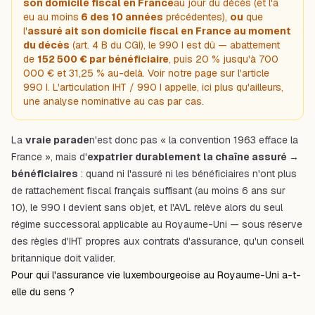
son domicile fiscal en France
au jour du décès (et l'a
eu au moins
6 des 10 années
précédentes),
ou
que
l'
assuré ait son domicile fiscal en France au moment
du décès
(art. 4 B du CGI), le 990 I est dû — abattement
de
152 500 € par bénéficiaire
, puis 20 % jusqu'à 700
000 € et 31,25 % au-delà. Voir notre page sur l'
article
990 I
.
L'articulation IHT / 990 I appelle, ici plus qu'ailleurs,
une analyse nominative au cas par cas.
La
vraie parade
n'est donc pas « la convention 1963 efface la
France », mais d'
expatrier durablement la chaîne assuré →
bénéficiaires
: quand ni l'assuré ni les bénéficiaires n'ont plus
de rattachement fiscal français suffisant (au moins 6 ans sur
10), le 990 I devient sans objet, et l'AVL relève alors du seul
régime successoral applicable au Royaume-Uni — sous réserve
des règles d'IHT propres aux contrats d'assurance, qu'un conseil
britannique doit valider.
Pour qui l'assurance vie luxembourgeoise au Royaume-Uni a-t-
elle du sens ?