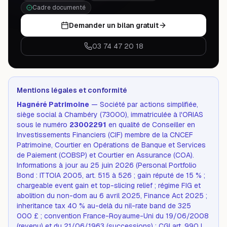
Cadre documenté
Demander un bilan gratuit
03 74 47 20 18
Mentions légales et conformité
Hagnéré Patrimoine
— Société par actions simplifiée,
siège social à Chambéry (73000), immatriculée à l'ORIAS
sous le numéro
23002291
en qualité de Conseiller en
Investissements Financiers (CIF) membre de la CNCEF
Patrimoine, Courtier en Opérations de Banque et Services
de Paiement (COBSP) et Courtier en Assurance (COA).
Informations à jour au 25 juin 2026 (Personal Portfolio
Bond : ITTOIA 2005, art. 515 à 526 ; gain réputé de 15 % ;
chargeable event gain et top-slicing relief ; régime FIG et
abolition du non-dom au 6 avril 2025, Finance Act 2025 ;
inheritance tax 40 % au-delà du nil-rate band de 325
000 £ ; convention France-Royaume-Uni du 19/06/2008
(revenu) et du 21/06/1963 (successions) ; CGI art. 990 I,