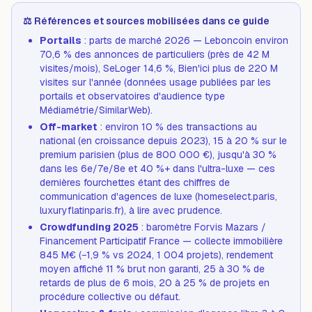
⚖️ Références et sources mobilisées dans ce guide
Portails
: parts de marché 2026 — Leboncoin environ
70,6 % des annonces de particuliers (près de 42 M
visites/mois), SeLoger 14,6 %, Bien'ici plus de 220 M
visites sur l'année (données usage publiées par les
portails et observatoires d'audience type
Médiamétrie/SimilarWeb).
Off-market
: environ 10 % des transactions au
national (en croissance depuis 2023), 15 à 20 % sur le
premium parisien (plus de 800 000 €), jusqu'à 30 %
dans les 6e/7e/8e et 40 %+ dans l'ultra-luxe — ces
dernières fourchettes étant des chiffres de
communication d'agences de luxe (homeselect.paris,
luxuryflatinparis.fr), à lire avec prudence.
Crowdfunding 2025
: baromètre Forvis Mazars /
Financement Participatif France — collecte immobilière
845 M€ (−1,9 % vs 2024, 1 004 projets), rendement
moyen affiché 11 % brut non garanti, 25 à 30 % de
retards de plus de 6 mois, 20 à 25 % de projets en
procédure collective ou défaut.