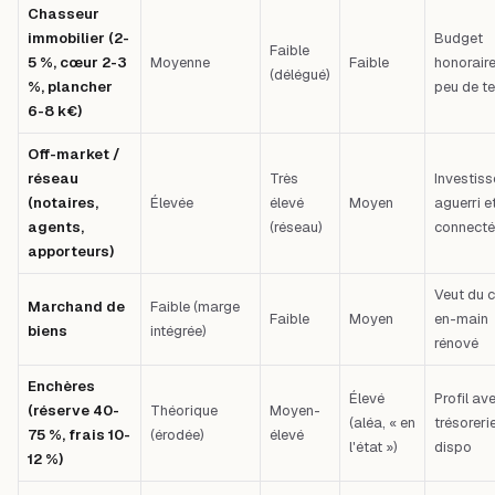
Chasseur
immobilier (2-
Budget
Faible
5 %, cœur 2-3
Moyenne
Faible
honoraire
(délégué)
%, plancher
peu de t
6-8 k€)
Off-market /
réseau
Très
Investiss
(notaires,
Élevée
élevé
Moyen
aguerri e
agents,
(réseau)
connecté
apporteurs)
Veut du c
Marchand de
Faible (marge
Faible
Moyen
en-main
biens
intégrée)
rénové
Enchères
Élevé
Profil ave
(réserve 40-
Théorique
Moyen-
(aléa, « en
trésoreri
75 %, frais 10-
(érodée)
élevé
l'état »)
dispo
12 %)