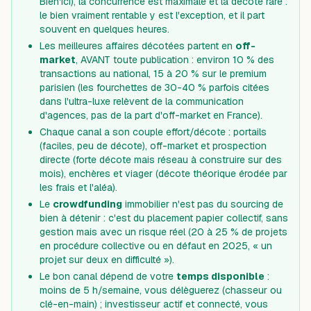
Bien'ici), la concurrence est maximale et la décote rare :
le bien vraiment rentable y est l'exception, et il part
souvent en quelques heures.
Les meilleures affaires décotées partent en
off-
market
, AVANT toute publication : environ 10 % des
transactions au national, 15 à 20 % sur le premium
parisien (les fourchettes de 30-40 % parfois citées
dans l'ultra-luxe relèvent de la communication
d'agences, pas de la part d'off-market en France).
Chaque canal a son couple effort/décote : portails
(faciles, peu de décote), off-market et prospection
directe (forte décote mais réseau à construire sur des
mois), enchères et viager (décote théorique érodée par
les frais et l'aléa).
Le
crowdfunding
immobilier n'est pas du sourcing de
bien à détenir : c'est du placement papier collectif, sans
gestion mais avec un risque réel (20 à 25 % de projets
en procédure collective ou en défaut en 2025, « un
projet sur deux en difficulté »).
Le bon canal dépend de votre
temps disponible
:
moins de 5 h/semaine, vous délèguerez (chasseur ou
clé-en-main) ; investisseur actif et connecté, vous