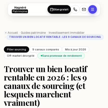
Aller au contenu principal
Aller au contenu principal
Bilan gratuit
Accueil
Guides patrimoine
Investissement immobilier
TROUVER UN BIEN LOCATIF RENTABLE : LES 9 CANAUX DE SOURCING
Pilier sourcing
9 canaux comparés
Mis à jour 2026
Off-market décrypté
Sans promesse de rendement
Trouver un bien locatif
rentable en 2026 : les 9
canaux de sourcing (et
lesquels marchent
vraiment)