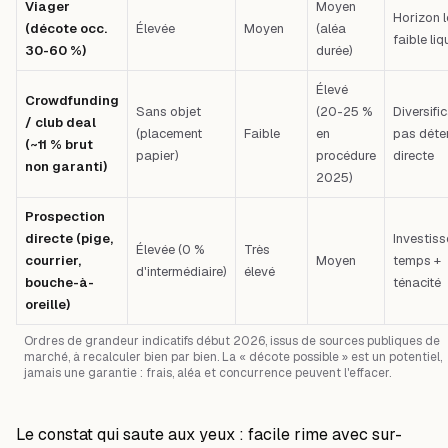
Viager
Moyen
Horizon l
(décote occ.
Élevée
Moyen
(aléa
faible liq
30-60 %)
durée)
Élevé
Crowdfunding
Sans objet
(20-25 %
Diversific
/ club deal
(placement
Faible
en
pas déte
(~11 % brut
papier)
procédure
directe
non garanti)
2025)
Prospection
directe (pige,
Investiss
Élevée (0 %
Très
courrier,
Moyen
temps +
d'intermédiaire)
élevé
bouche-à-
ténacité
oreille)
Ordres de grandeur indicatifs début 2026, issus de sources publiques de
marché, à recalculer bien par bien. La « décote possible » est un potentiel,
jamais une garantie : frais, aléa et concurrence peuvent l'effacer.
Le constat qui saute aux yeux : facile rime avec sur-