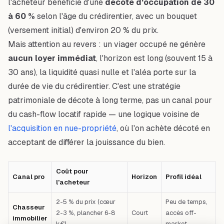
l'acheteur bénéficie d'une
décote d'occupation de 30
à 60 %
selon l'âge du crédirentier, avec un bouquet
(versement initial) d'environ 20 % du prix.
Mais attention au revers : un viager occupé ne génère
aucun loyer immédiat
, l'horizon est long (souvent 15 à
30 ans), la liquidité quasi nulle et l'aléa porte sur la
durée de vie du crédirentier. C'est une stratégie
patrimoniale de décote à long terme, pas un canal pour
du cash-flow locatif rapide — une logique voisine de
l'acquisition en nue-propriété
, où l'on achète décoté en
acceptant de différer la jouissance du bien.
Coût pour
Canal pro
Horizon
Profil idéal
l'acheteur
2-5 % du prix (cœur
Peu de temps,
Chasseur
2-3 %, plancher 6-8
Court
accès off-
immobilier
k€)
market