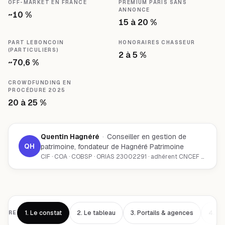
OFF-MARKET EN FRANCE
PREMIUM PARIS SANS
ANNONCE
~10 %
15 à 20 %
PART LEBONCOIN
HONORAIRES CHASSEUR
(PARTICULIERS)
2 à 5 %
~70,6 %
CROWDFUNDING EN
PROCÉDURE 2025
20 à 25 %
Quentin Hagnéré
·
Conseiller en gestion de
QH
patrimoine, fondateur de Hagnéré Patrimoine
CIF · COA · COBSP · ORIAS 23002291 · adhérent CNCEF Patrimoine
1.
Le constat
2.
Le tableau
3.
Portails & agences
4.
L'
AIRE