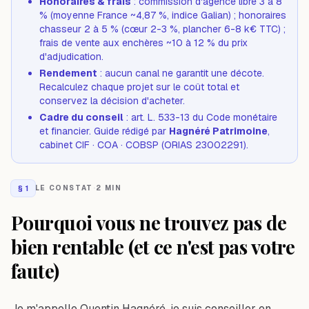
Honoraires & frais
: commission d'agence libre 3 à 8
% (moyenne France ~4,87 %, indice Galian) ; honoraires
chasseur 2 à 5 % (cœur 2-3 %, plancher 6-8 k€ TTC) ;
frais de vente aux enchères ~10 à 12 % du prix
d'adjudication.
Rendement
: aucun canal ne garantit une décote.
Recalculez chaque projet sur le coût total et
conservez la décision d'acheter.
Cadre du conseil
: art. L. 533-13 du Code monétaire
et financier. Guide rédigé par
Hagnéré Patrimoine
,
cabinet CIF · COA · COBSP (ORIAS 23002291).
§
1
LE CONSTAT
·
2 MIN
Pourquoi vous ne trouvez pas de
bien rentable (et ce n'est pas votre
faute)
Je m'appelle Quentin Hagnéré, je suis conseiller en