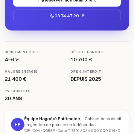
03 74 47 20 18
RENDEMENT BRUT
DÉFICIT FONCIER
4–6 %
10 700 €
MAJORÉ ÉNERGIE
DPE G INTERDIT
21 400 €
DEPUIS 2025
PV EXONÉRÉE
30 ANS
Équipe Hagnéré Patrimoine
·
Cabinet de conseil
HP
en gestion de patrimoine indépendant
CIF · COA · COBSP · Carte T 7301 2024 000 000 014 · ORIAS 23002291 · adhérent CNCEF Patrimoine