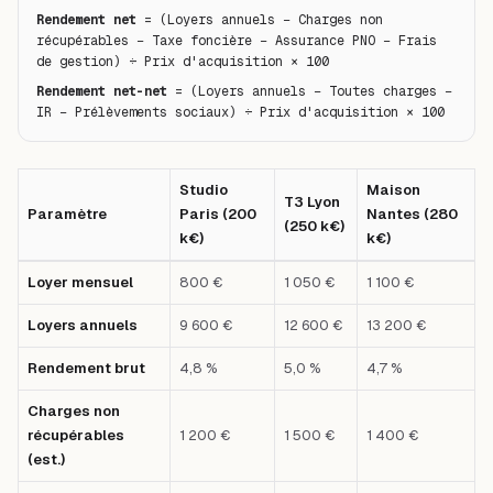
Rendement net
 = (Loyers annuels − Charges non 
récupérables − Taxe foncière − Assurance PNO − Frais 
de gestion) ÷ Prix d'acquisition × 100
Rendement net-net
 = (Loyers annuels − Toutes charges − 
IR − Prélèvements sociaux) ÷ Prix d'acquisition × 100
Studio
Maison
T3 Lyon
Paramètre
Paris (200
Nantes (280
(250 k€)
k€)
k€)
Tableau comparatif : Paramètre — Studio Paris (200 k€) — T3 Lyon (25
Loyer mensuel
800 €
1 050 €
1 100 €
Loyers annuels
9 600 €
12 600 €
13 200 €
Rendement brut
4,8 %
5,0 %
4,7 %
Charges non
récupérables
1 200 €
1 500 €
1 400 €
(est.)