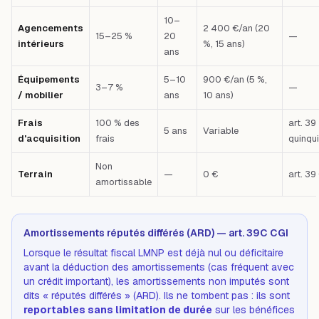
10–
Agencements
2 400 €/an (20
15–25 %
20
—
intérieurs
%, 15 ans)
ans
Équipements
5–10
900 €/an (5 %,
3–7 %
—
/ mobilier
ans
10 ans)
Frais
100 % des
art. 39
5 ans
Variable
d'acquisition
frais
quinqu
Non
Terrain
—
0 €
art. 39
amortissable
Amortissements réputés différés (ARD) — art. 39C CGI
Lorsque le résultat fiscal LMNP est déjà nul ou déficitaire
avant
la déduction des amortissements (cas fréquent avec
un crédit important), les amortissements non imputés sont
dits « réputés différés » (ARD). Ils ne tombent pas : ils sont
reportables sans limitation de durée
sur les bénéfices