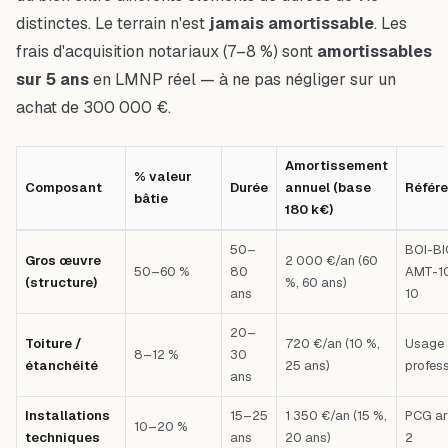
distinctes. Le terrain n'est
jamais amortissable
. Les
frais d'acquisition notariaux (7–8 %) sont
amortissables
sur 5 ans
en LMNP réel — à ne pas négliger sur un
achat de 300 000 €.
Amortissement
% valeur
Composant
Durée
annuel (base
Référ
bâtie
180 k€)
Tableau comparatif : Composant — % valeur bâtie — Durée — Amortissem
50–
BOI-BI
Gros œuvre
2 000 €/an (60
50–60 %
80
AMT-1
(structure)
%, 60 ans)
ans
10
20–
Toiture /
720 €/an (10 %,
Usage
8–12 %
30
étanchéité
25 ans)
profes
ans
Installations
15–25
1 350 €/an (15 %,
PCG art
10–20 %
techniques
ans
20 ans)
2