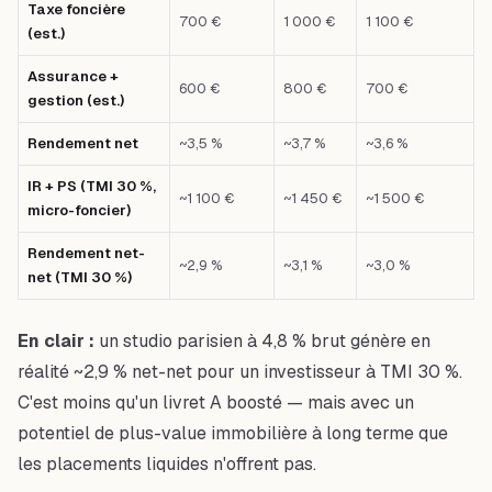
Taxe foncière
700 €
1 000 €
1 100 €
(est.)
Assurance +
600 €
800 €
700 €
gestion (est.)
Rendement net
~3,5 %
~3,7 %
~3,6 %
IR + PS (TMI 30 %,
~1 100 €
~1 450 €
~1 500 €
micro-foncier)
Rendement net-
~2,9 %
~3,1 %
~3,0 %
net (TMI 30 %)
En clair :
un studio parisien à 4,8 % brut génère en
réalité ~2,9 % net-net pour un investisseur à TMI 30 %.
C'est moins qu'un livret A boosté — mais avec un
potentiel de plus-value immobilière à long terme que
les placements liquides n'offrent pas.