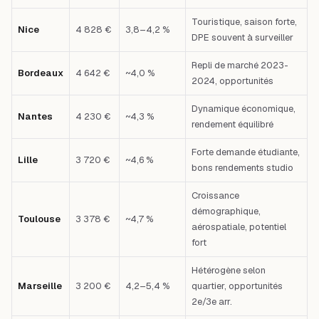
Touristique, saison forte,
Nice
4 828 €
3,8–4,2 %
DPE souvent à surveiller
Repli de marché 2023-
Bordeaux
4 642 €
~4,0 %
2024, opportunités
Dynamique économique,
Nantes
4 230 €
~4,3 %
rendement équilibré
Forte demande étudiante,
Lille
3 720 €
~4,6 %
bons rendements studio
Croissance
démographique,
Toulouse
3 378 €
~4,7 %
aérospatiale, potentiel
fort
Hétérogène selon
Marseille
3 200 €
4,2–5,4 %
quartier, opportunités
2e/3e arr.