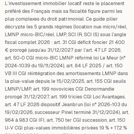
L’investissement immobilier locatif reste le placement
préféré des Français mais sa fiscalité figure parmi les
plus complexes du droit patrimonial. Ce guide pilier
décrypte les 5 grands régimes (location nue micro/réel,
LMNP micro-BIC/réel, LMP, SCI IR, SCI IS) sous l’angle
fiscal complet 2026 : art. 31 CGI déficit foncier 21 400
€ prorogé jusqu’au 31/12/2027 par l’art. 47 LF 2026,
art. 50-0 CGI micro-BIC LMNP réformé loi Le Meur (n°
2024-1039 du 19/11/2024), art. 84 LF 2025 / art. 150
VB III CGI réintégration des amortissements LMNP dans
la plus-value depuis le 15/02/2025, art. 155 CGI seuils
LMNP/LMP, art. 199 novovicies CGI Denormandie
prorogé 31/12/2027, art. 199 tricies CGI Loc’Avantages,
art. 47 LF 2026 dispositif Jeanbrun (loi n° 2026-103 du
19/02/2026, successeur Pinel terminé 31/12/2024), art.
964 à 983 CGI IFI, art. 750 ter CGI succession, art. 150
U-V CGI plus-values immobilières privées 19 % + 17,2 %