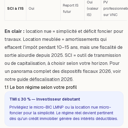
Oui
PV
Report IS
SCI à l'IS
Oui
(valeur
professionnell
futur
IS)
sur VNC
En clair :
location nue = simplicité et déficit foncier pour
travaux. Location meublée = amortissements qui
effacent l'impôt pendant 10–15 ans, mais une fiscalité de
sortie alourdie depuis 2025. SCI = outil de transmission
ou de capitalisation, à choisir selon votre horizon. Pour
un panorama complet des dispositifs fiscaux 2026, voir
notre
guide défiscalisation 2026
.
1.1 Le bon régime selon votre profil
TMI ≤ 30 % — Investisseur débutant
Privilégiez le micro-BIC LMNP ou la location nue micro-
foncier pour la simplicité. Le régime réel devient pertinent
dès qu'un crédit immobilier génère des intérêts déductibles.