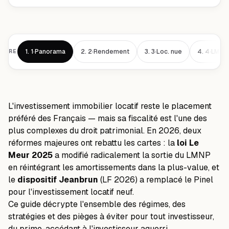
1.
1·Panorama
2.
2·Rendement
3.
3·Loc. nue
4.
4·LMNP
AIRE
L'investissement immobilier locatif reste le placement
préféré des Français — mais sa fiscalité est l'une des
plus complexes du droit patrimonial. En 2026, deux
réformes majeures ont rebattu les cartes : la
loi Le
Meur 2025
a modifié radicalement la sortie du LMNP
en réintégrant les amortissements dans la plus-value, et
le
dispositif Jeanbrun
(LF 2026) a remplacé le Pinel
pour l'investissement locatif neuf.
Ce guide décrypte l'ensemble des régimes, des
stratégies et des pièges à éviter pour tout investisseur,
du primo-accédant à l'investisseur aguerri.