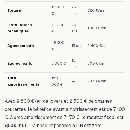
18 000
25
Toiture
720 €/an
€
ans
Installations
27 000
20
1 350 €/an
techniques
€
ans
36 000
Agencements
15 ans
2 400 €/an
€
10
Équipements
9 000 €
900 €/an
ans
Total
180
—
7 170 €/an
amortissements
000 €
Avec 9 600 €/an de loyers et 2 500 € de charges
courantes, le bénéfice avant amortissement est de 7 100
€. Après amortissement de 7 170 €, le résultat fiscal est
quasi nul
— la base imposable à l'IR est zéro.