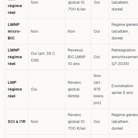
Non
global 10
Oui
(abattem.
régime
700 €/an
durée)
réel
LMNP
Régime généra
micro-
Non
Non
Oui
(abattem.
BIC
durée)
LMNP
Revenus
Réintégration
Oui (art. 39 C
régime
BIC LMNP
Oui
amortissemen
CGI)
réel
10 ans
(LF 2025)
Non
LMP
Revenu
(art.
Exonération
régime
Oui
global
975
après 5 ans
réel
illimité
biens
pro)
Revenu
Régime généra
SCI à l'IR
Non
global 10
Oui
(abattem.
700 €/an
durée)