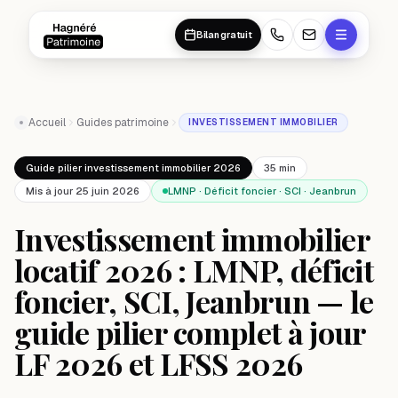
Aller au contenu principal
Aller au contenu principal
Bilan gratuit
Accueil
Guides patrimoine
INVESTISSEMENT IMMOBILIER
Guide pilier investissement immobilier 2026
35 min
Mis à jour 25 juin 2026
LMNP · Déficit foncier · SCI · Jeanbrun
Investissement immobilier
locatif 2026 : LMNP, déficit
foncier, SCI, Jeanbrun — le
guide pilier complet à jour
LF 2026 et LFSS 2026