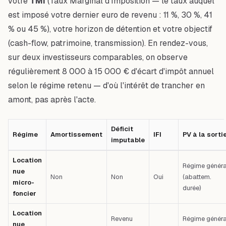
votre
TMI
(Taux Marginal d'Imposition — le taux auquel
est imposé votre dernier euro de revenu : 11 %, 30 %, 41
% ou 45 %), votre horizon de détention et votre objectif
(cash-flow, patrimoine, transmission). En rendez-vous,
sur deux investisseurs comparables, on observe
régulièrement 8 000 à 15 000 € d'écart d'impôt annuel
selon le régime retenu — d'où l'intérêt de trancher en
amont, pas après l'acte.
Déficit
Régime
Amortissement
IFI
PV à la sorti
imputable
Tableau comparatif : Régime — Amortissement — Déficit imputable — IFI —
Location
Régime généra
nue
Non
Non
Oui
(abattem.
micro-
durée)
foncier
Location
Revenu
Régime généra
nue