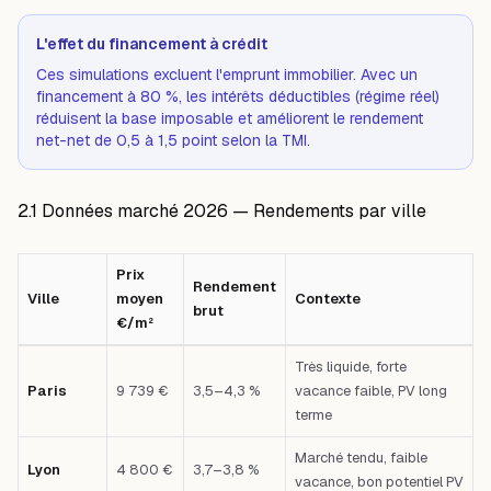
L'effet du financement à crédit
Ces simulations excluent l'emprunt immobilier. Avec un
financement à 80 %, les intérêts déductibles (régime réel)
réduisent la base imposable et améliorent le rendement
net-net de 0,5 à 1,5 point selon la TMI.
2.1 Données marché 2026 — Rendements par ville
Prix
Rendement
Ville
moyen
Contexte
brut
€/m²
Tableau comparatif : Ville — Prix moyen €/m² — Rendement brut — Conte
Très liquide, forte
Paris
9 739 €
3,5–4,3 %
vacance faible, PV long
terme
Marché tendu, faible
Lyon
4 800 €
3,7–3,8 %
vacance, bon potentiel PV