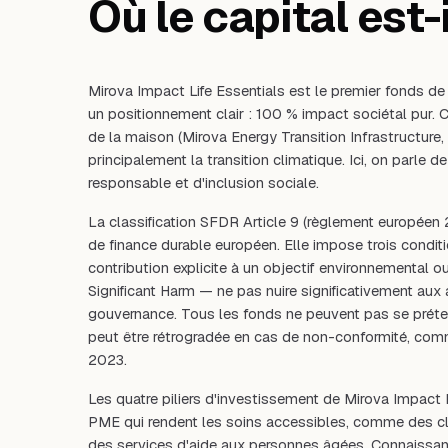
Où le capital est-i
Mirova Impact Life Essentials est le premier fonds de
un positionnement clair : 100 % impact sociétal pur. 
de la maison (Mirova Energy Transition Infrastructure,
principalement la transition climatique. Ici, on parle
responsable et d'inclusion sociale.
La classification SFDR Article 9 (règlement européen 
de finance durable européen. Elle impose trois condi
contribution explicite à un objectif environnemental o
Significant Harm — ne pas nuire significativement aux 
gouvernance. Tous les fonds ne peuvent pas se prétendr
peut être rétrogradée en cas de non-conformité, comm
2023.
Les quatre piliers d'investissement de Mirova Impact L
PME qui rendent les soins accessibles, comme des cli
des services d'aide aux personnes âgées. Connaissanc