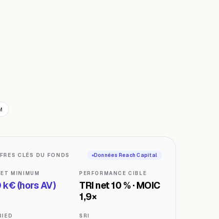
M
FFRES CLÉS DU FONDS
Données Reach Capital
KET MINIMUM
PERFORMANCE CIBLE
 k€ (hors AV)
TRI net 10 % · MOIC
1,9×
RIED
SRI