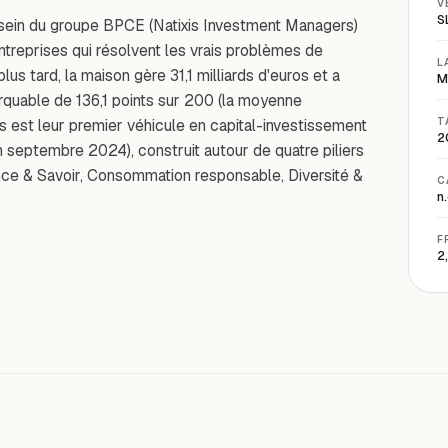
V
S
 sein du groupe BPCE (Natixis Investment Managers)
ntreprises qui résolvent les vrais problèmes de
L
us tard, la maison gère 31,1 milliards d'euros et a
M
rquable de 136,1 points sur 200 (la moyenne
ls est leur premier véhicule en capital-investissement
T
2
n septembre 2024), construit autour de quatre piliers
nce & Savoir, Consommation responsable, Diversité &
C
n.
F
2