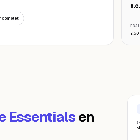
n.c
r complet
FRA
2,50 
e Essentials
en
S
M