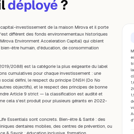
l
déployé
?
 capital-investissement de la maison Mirova et il porte
C'est différent des fonds environnementaux historiques
 Mirova Environment Acceleration Capital) qui ciblent
 de bien-être humain, d'éducation, de consommation
M
e
t
2019/2088) est la catégorie la plus exigeante du label
l
tions cumulatives pour chaque investissement : une
c
u social défini, le respect du principe DNSH (Do No
1
autres objectifs), et le respect des principes de bonne
2
e Article 9 strict — la classification est audité et
1,
e cela s'est produit pour plusieurs gérants en 2022-
d
v
A
ife Essentials sont concrets. Bien-être & Santé : des
d
niques dentaires mobiles, des centres de prévention, ou
e & Savoir : éducation inclusive, formation