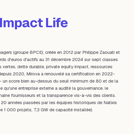
Impact Life
anagers (groupe BPCE), créée en 2012 par Philippe Zaouati et
ds d'euros d'actifs au 31 décembre 2024 sur sept classes
s vertes, dette durable, private equity impact, ressources
p depuis 2020, Mirova a renouvelé sa certification en 2022-
— un score bien au-dessus du seuil minimum de 80 et de la
te qu'une entreprise externe a audité la gouvernance, le
haîne fournisseurs et la transparence vis-à-vis des clients.
 20 années passées par les équipes historiques de Natixis
e 1 000 projets, 7,3 GW de capacité installée).