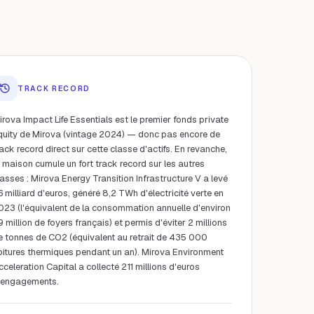
TRACK RECORD
irova Impact Life Essentials est le premier fonds private
quity de Mirova (vintage 2024) — donc pas encore de
rack record direct sur cette classe d'actifs. En revanche,
a maison cumule un fort track record sur les autres
lasses : Mirova Energy Transition Infrastructure V a levé
,6 milliard d'euros, généré 8,2 TWh d'électricité verte en
023 (l'équivalent de la consommation annuelle d'environ
9 million de foyers français) et permis d'éviter 2 millions
e tonnes de CO2 (équivalent au retrait de 435 000
oitures thermiques pendant un an). Mirova Environment
cceleration Capital a collecté 211 millions d'euros
'engagements.