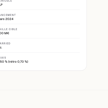
ÉHICULE
LP
ANCEMENT
ars 2024
AILLE CIBLE
00 M€
ARRIED
c.
RAIS
,50 % (rétro 0,70 %)