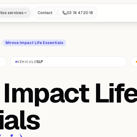
Nos services
Contact
03 74 47 20 18
/
Mirova Impact Life Essentials
SLP
VÉHICULE
 Impact Lif
ials