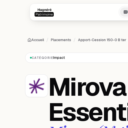
Aller au contenu principal
Aller au contenu principal
/
/
Accueil
Placements
Apport-Cession 150-0 B ter
Impact
CATÉGORIE
Mirova
Essent