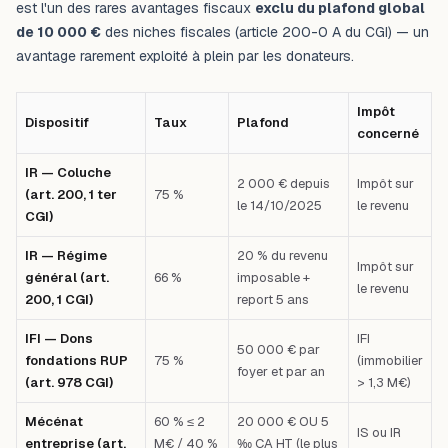
est l'un des rares avantages fiscaux
exclu du plafond global
de 10 000 €
des niches fiscales (article 200-0 A du CGI) — un
avantage rarement exploité à plein par les donateurs.
Impôt
Dispositif
Taux
Plafond
concerné
IR — Coluche
2 000 € depuis
Impôt sur
(art. 200, 1 ter
75 %
le 14/10/2025
le revenu
CGI)
IR — Régime
20 % du revenu
Impôt sur
général (art.
66 %
imposable +
le revenu
200, 1 CGI)
report 5 ans
IFI — Dons
IFI
50 000 € par
fondations RUP
75 %
(immobilier
foyer et par an
(art. 978 CGI)
> 1,3 M€)
Mécénat
60 % ≤ 2
20 000 € OU 5
IS ou IR
entreprise (art.
M€ / 40 %
‰ CA HT (le plus