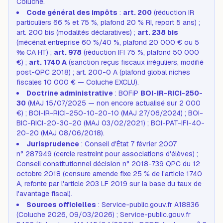
Coluche.
Code général des impôts
:
art. 200
(réduction IR
particuliers 66 % et 75 %, plafond 20 % RI, report 5 ans) ;
art. 200 bis (modalités déclaratives) ;
art. 238 bis
(mécénat entreprise 60 %/40 %, plafond 20 000 € ou 5
‰ CA HT) ;
art. 978
(réduction IFI 75 %, plafond 50 000
€) ;
art. 1740 A
(sanction reçus fiscaux irréguliers, modifié
post-QPC 2018) ; art. 200-0 A (plafond global niches
fiscales 10 000 € — Coluche EXCLU).
Doctrine administrative
: BOFiP
BOI-IR-RICI-250-
30
(MAJ 15/07/2025 — non encore actualisé sur 2 000
€) ; BOI-IR-RICI-250-10-20-10 (MAJ 27/06/2024) ; BOI-
BIC-RICI-20-30-20 (MAJ 03/02/2021) ; BOI-PAT-IFI-40-
20-20 (MAJ 08/06/2018).
Jurisprudence
: Conseil d'État 7 février 2007
n° 287949 (cercle restreint pour associations d'élèves) ;
Conseil constitutionnel décision n° 2018-739 QPC du 12
octobre 2018 (censure amende fixe 25 % de l'article 1740
A, refonte par l'article 203 LF 2019 sur la base du taux de
l'avantage fiscal).
Sources officielles
: Service-public.gouv.fr A18836
(Coluche 2026, 09/03/2026) ; Service-public.gouv.fr