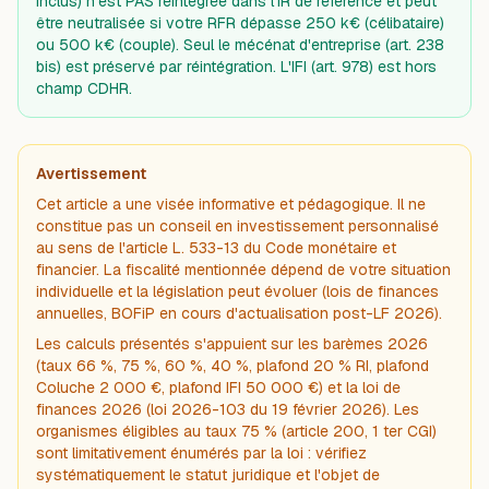
inclus) n'est PAS réintégrée dans l'IR de référence et peut
être neutralisée si votre RFR dépasse 250 k€ (célibataire)
ou 500 k€ (couple). Seul le mécénat d'entreprise (art. 238
bis) est préservé par réintégration. L'IFI (art. 978) est hors
champ CDHR.
Avertissement
Cet article a une visée informative et pédagogique. Il ne
constitue pas un conseil en investissement personnalisé
au sens de l'article L. 533-13 du Code monétaire et
financier. La fiscalité mentionnée dépend de votre situation
individuelle et la législation peut évoluer (lois de finances
annuelles, BOFiP en cours d'actualisation post-LF 2026).
Les calculs présentés s'appuient sur les barèmes 2026
(taux 66 %, 75 %, 60 %, 40 %, plafond 20 % RI, plafond
Coluche 2 000 €, plafond IFI 50 000 €) et la loi de
finances 2026 (loi 2026-103 du 19 février 2026). Les
organismes éligibles au taux 75 % (article 200, 1 ter CGI)
sont limitativement énumérés par la loi : vérifiez
systématiquement le statut juridique et l'objet de