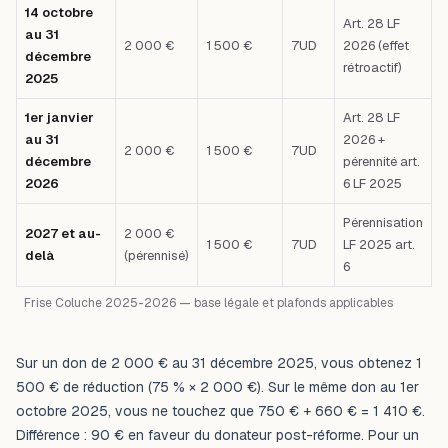
14 octobre
Art. 28 LF
au 31
2 000 €
1 500 €
7UD
2026 (effet
décembre
rétroactif)
2025
1er janvier
Art. 28 LF
au 31
2026 +
2 000 €
1 500 €
7UD
décembre
pérennité art.
2026
6 LF 2025
Pérennisation
2027 et au-
2 000 €
1 500 €
7UD
LF 2025 art.
delà
(pérennisé)
6
Frise Coluche 2025-2026 — base légale et plafonds applicables
Sur un don de 2 000 € au 31 décembre 2025, vous obtenez 1
500 € de réduction (75 % × 2 000 €). Sur le même don au 1er
octobre 2025, vous ne touchez que 750 € + 660 € = 1 410 €.
Différence : 90 € en faveur du donateur post-réforme. Pour un