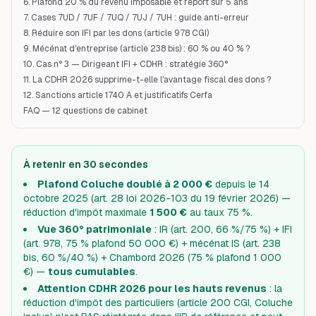
6. Plafond 20 % du revenu imposable et report sur 5 ans
7. Cases 7UD / 7UF / 7UQ / 7UJ / 7UH : guide anti-erreur
8. Réduire son IFI par les dons (article 978 CGI)
9. Mécénat d'entreprise (article 238 bis) : 60 % ou 40 % ?
10. Cas n° 3 — Dirigeant IFI + CDHR : stratégie 360°
11. La CDHR 2026 supprime-t-elle l'avantage fiscal des dons ?
12. Sanctions article 1740 A et justificatifs Cerfa
FAQ — 12 questions de cabinet
À retenir en 30 secondes
Plafond Coluche doublé à 2 000 €
depuis le 14
octobre 2025 (art. 28 loi 2026-103 du 19 février 2026) —
réduction d'impôt maximale
1 500 €
au taux 75 %.
Vue 360° patrimoniale
: IR (art. 200, 66 %/75 %) + IFI
(art. 978, 75 % plafond 50 000 €) + mécénat IS (art. 238
bis, 60 %/40 %) + Chambord 2026 (75 % plafond 1 000
€) —
tous cumulables
.
Attention CDHR 2026 pour les hauts revenus
: la
réduction d'impôt des particuliers (article 200 CGI, Coluche