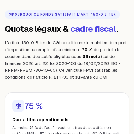
POURQUOI CE FONDS SATISFAIT L'ART. 150-0 B TER
Quotas légaux &
cadre fiscal
.
L'article 150-0 B ter du CGI conditionne le maintien du report
d'imposition au remploi d'au minimum
70 %
du produit de
cession dans des actifs éligibles sous
36 mois
(Loi de
finances 2026 art. 22, loi 2026-103 du 19/02/2026, BOI-
RPPM-PVBMI-30-10-60). Ce véhicule
FPCI
satisfait les
conditions de l'article R. 214-39 et suivants du CMF.
75 %
Quota titres opérationnels
Au moins 75 % de l'actif investi en titres de sociétés non
cotées (PME et ETI) éligibles au sens de l'art. 150-0 B ter, soit