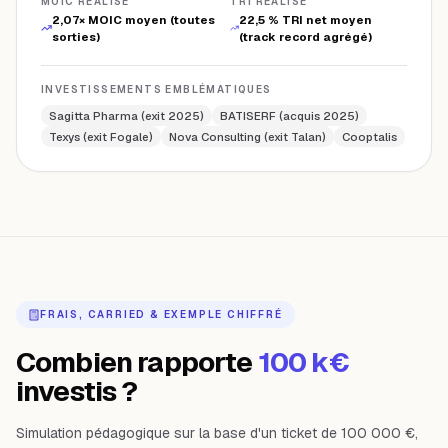
MOIC RÉALISÉ
TRI RÉALISÉ
2,07× MOIC moyen (toutes
22,5 % TRI net moyen
sorties)
(track record agrégé)
INVESTISSEMENTS EMBLÉMATIQUES
Sagitta Pharma (exit 2025)
BATISERF (acquis 2025)
Texys (exit Fogale)
Nova Consulting (exit Talan)
Cooptalis
FRAIS, CARRIED & EXEMPLE CHIFFRÉ
Combien rapporte
100 k€
investis ?
Simulation pédagogique sur la base d'un ticket de 100 000 €,