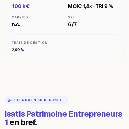
100 k€
MOIC 1,8× · TRI 9 %
CARRIED
SRI
n.c.
6/7
FRAIS DE GESTION
2,90 %
LE FONDS EN 60 SECONDES
Isatis Patrimoine Entrepreneurs
1
en bref.