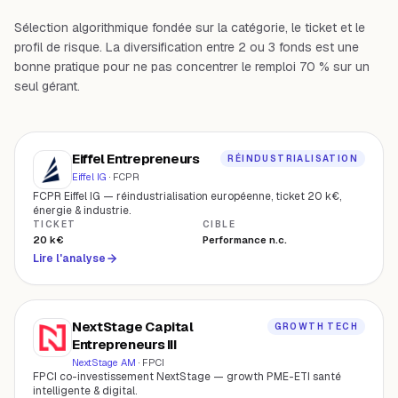
Sélection algorithmique fondée sur la catégorie, le ticket et le
profil de risque. La diversification entre 2 ou 3 fonds est une
bonne pratique pour ne pas concentrer le remploi 70 % sur un
seul gérant.
Eiffel Entrepreneurs
RÉINDUSTRIALISATION
Eiffel IG
·
FCPR
FCPR Eiffel IG — réindustrialisation européenne, ticket 20 k€,
énergie & industrie.
TICKET
CIBLE
20 k€
Performance n.c.
Lire l'analyse
NextStage Capital
GROWTH TECH
Entrepreneurs III
NextStage AM
·
FPCI
FPCI co-investissement NextStage — growth PME-ETI santé
intelligente & digital.