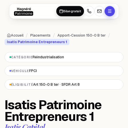
Aller au contenu principal
Aller au contenu principal
Bilan gratuit
/
/
/
Accueil
Placements
Apport-Cession 150-0 B ter
Isatis Patrimoine Entrepreneurs 1
Réindustrialisation
CATÉGORIE
FPCI
VÉHICULE
Art 150-0 B ter · SFDR Art 8
ÉLIGIBILITÉ
Isatis Patrimoine
Entrepreneurs 1
Isatis Capital