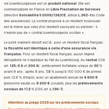
vie luxembourgeoise est un
produit national
. Elle est
commercialisée en France en
Libre Prestation de Services
(directive
Solvabilité II 2009/138/CE
, article
L.362-1
du Code
des assurances). Le contrat proposé à un résident toulousain
est le même que celui d'un résident savoyard ou parisien : il
n'existe pas de « contrat luxembourgeois occitan ».
Le point vraiment décisif est là : pour un résident fiscal français,
la fiscalité est identique à celle d'une assurance vie
française
. Pour un résident fiscal français, aucun régime
dérogatoire ne s'applique du fait du Luxembourg. Au
rachat
(CGI
art.
125-0 A
et
200 A
) : prélèvement forfaitaire unique de
30 %
avant 8 ans ; après 8 ans,
7,5 %
jusqu'à 150 000 € de primes
puis 12,8 % d'impôt, avec un abattement annuel de
4 600 €
(personne seule) ou
9 200 €
(couple), plus les
prélèvements
sociaux de 17,2 %
(CSS art.
L.136-7
).
Attention au piège 2026 sur les prélèvements sociaux