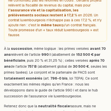
Ne confondez pas les réformes en cours : certains projets
relèvent la fiscalité de revenus du capital, mais pour
l'assurance vie et la capitalisation, les
prélèvements sociaux restent à 17,2 %
en 2026. Un
contrat luxembourgeois n'échappe pas à ces 17,2 %, et n'y
ajoute rien : c'est le
même taux
qu'un contrat français.
Toute promesse d'un « taux réduit luxembourgeois » est
fausse.
À la
succession
, même logique : les primes versées
avant 70
ans
relèvent de l'article
990 I
(abattement de
152 500 € par
bénéficiaire
, puis 20 % et 31,25 %) ; celles versées
après 70
ans
de l'article
757 B
(abattement global de
30 500 €
, seules les
primes taxées). Le conjoint et le partenaire de PACS sont
totalement exonérés
(art.
796-0 bis
, loi TEPA). Ce sont
exactement les mêmes règles qu'en France : nous les
développons dans le
guide de l'article 990 I
et dans le
hub
succession de l'assurance vie luxembourgeoise
.
Retenez donc que la
neutralité fiscale
rassure, mais ne