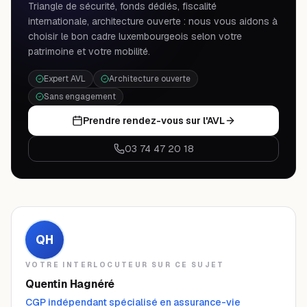
Triangle de sécurité, fonds dédiés, fiscalité
internationale, architecture ouverte : nous vous aidons à
choisir le bon cadre luxembourgeois selon votre
patrimoine et votre mobilité.
Expert AVL
Architecture ouverte
Sans engagement
Prendre rendez-vous sur l'AVL
03 74 47 20 18
QH
VOTRE INTERLOCUTEUR SUR CE SUJET
Quentin Hagnéré
CGP indépendant spécialisé en assurance-vie