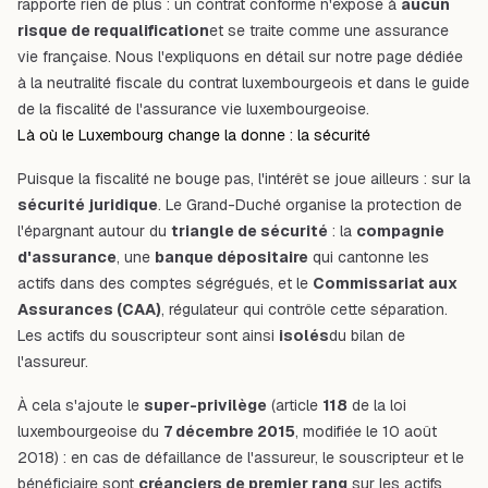
rapporte rien de plus : un contrat conforme n'expose à
aucun
risque de requalification
et se traite comme une assurance
vie française. Nous l'expliquons en détail sur notre page dédiée
à la
neutralité fiscale du contrat luxembourgeois
et dans le
guide
de la fiscalité de l'assurance vie luxembourgeoise
.
Là où le Luxembourg change la donne : la sécurité
Puisque la fiscalité ne bouge pas, l'intérêt se joue ailleurs : sur la
sécurité juridique
. Le Grand-Duché organise la protection de
l'épargnant autour du
triangle de sécurité
: la
compagnie
d'assurance
, une
banque dépositaire
qui cantonne les
actifs dans des comptes ségrégués, et le
Commissariat aux
Assurances (CAA)
, régulateur qui contrôle cette séparation.
Les actifs du souscripteur sont ainsi
isolés
du bilan de
l'assureur.
À cela s'ajoute le
super-privilège
(article
118
de la loi
luxembourgeoise du
7 décembre 2015
, modifiée le 10 août
2018) : en cas de défaillance de l'assureur, le souscripteur et le
bénéficiaire sont
créanciers de premier rang
sur les actifs