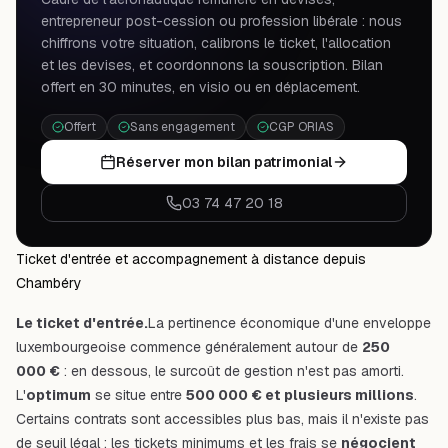
entrepreneur post-cession ou profession libérale : nous
chiffrons votre situation, calibrons le ticket, l'allocation
et les devises, et coordonnons la souscription. Bilan
offert en 30 minutes, en visio ou en déplacement.
Offert
Sans engagement
CGP ORIAS
Réserver mon bilan patrimonial
03 74 47 20 18
Ticket d'entrée et accompagnement à distance depuis
Chambéry
Le ticket d'entrée.
La pertinence économique d'une enveloppe
luxembourgeoise commence généralement autour de
250
000 €
: en dessous, le surcoût de gestion n'est pas amorti.
L'
optimum
se situe entre
500 000 € et plusieurs millions
.
Certains contrats sont accessibles plus bas, mais il n'existe pas
de seuil légal : les tickets minimums et les frais se
négocient