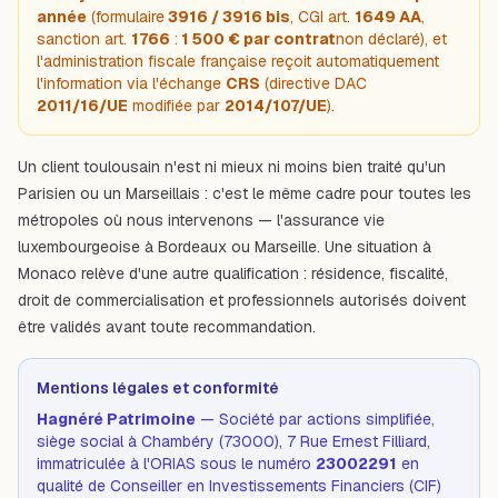
année
(formulaire
3916 / 3916 bis
, CGI art.
1649 AA
,
sanction art.
1766
:
1 500 € par contrat
non déclaré), et
l'administration fiscale française reçoit automatiquement
l'information via l'échange
CRS
(directive DAC
2011/16/UE
modifiée par
2014/107/UE
).
Un client toulousain n'est ni mieux ni moins bien traité qu'un
Parisien ou un Marseillais : c'est le même cadre pour toutes les
métropoles où nous intervenons — l'assurance vie
luxembourgeoise à
Bordeaux
ou
Marseille
. Une situation à
Monaco
relève d'une autre qualification : résidence, fiscalité,
droit de commercialisation et professionnels autorisés doivent
être validés avant toute recommandation.
Mentions légales et conformité
Hagnéré Patrimoine
— Société par actions simplifiée,
siège social à Chambéry (73000), 7 Rue Ernest Filliard,
immatriculée à l'ORIAS sous le numéro
23002291
en
qualité de Conseiller en Investissements Financiers (CIF)