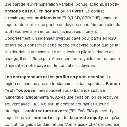
une part de leur rémunération variable (bonus, actions,
stock-
options ou RSU
) en
dollars
ou en
livres
. Le contrat
luxembourgeois
multidevises
(EUR/USD/GBP/CHF) permet de
loger et de piloter une poche en devises sans être contraint de
tout reconvertir en euros au plus mauvais moment.
Concrètement, un ingénieur d'Airbus payé pour partie en RSU
dollars peut conserver cette poche en devise plutôt que de la
liquider dès le versement. Le multidevises
pilote
le risque de
change, il ne l'efface pas. À creuser : notre
guide pour un cadre
dirigeant
et notre page sur le
contrat multidevises
.
Les entrepreneurs et les profils en post-cession.
La
région ne manque pas de fondateurs — start-ups de la
French
Tech Toulouse
,
new space
et sous-traitance spatiale,
numérique, agroalimentaire. Après une cession, on se retrouve
souvent avec 1 à 3 M€ sur un compte courant et aucune
stratégie : l'
architecture ouverte
(FID, FAS, FIC) permet d'y
loger titres vifs,
non coté
et parts de
private equity
, ce qu'un
contrat français standard refuse. Voir le
guide chef d'entreprise
,