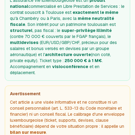
L'assurance vie luxembourgeoise est un
produit
national
commercialisé en Libre Prestation de Services : le
contrat souscrit à Toulouse est
exactement le même
qu'à Chambéry ou à Paris, avec la
même neutralité
fiscale
. Son intérêt pour un patrimoine toulousain est
structurel
, pas fiscal : le
super-privilège illimité
(contre 70 000 € couverts par le FGAP français), le
multidevises
(EUR/USD/GBP/CHF, précieux pour des
salaires et bonus versés en devises par un groupe
aéronautique) et l'
architecture ouverte
(non coté,
private equity). Ticket type :
250 000 € à 1 M€
.
Accompagnement en
visioconférence
et en
déplacement.
Avertissement
Cet article a une visée informative et ne constitue ni un
conseil personnalisé (art. L. 533-13 du Code monétaire et
financier) ni un conseil fiscal. Le calibrage d'une enveloppe
luxembourgeoise (ticket, supports, devises, clause
bénéficiaire) dépend de votre situation propre : il appelle un
bilan sur mesure
.