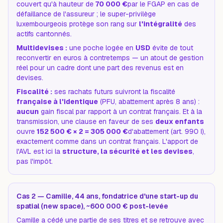
couvert qu'à hauteur de
70 000 €
par le FGAP en cas de
défaillance de l'assureur ; le super-privilège
luxembourgeois protège son rang sur
l'intégralité
des
actifs cantonnés.
Multidevises :
une poche logée en
USD
évite de tout
reconvertir en euros à contretemps — un atout de gestion
réel pour un cadre dont une part des revenus est en
devises.
Fiscalité :
ses rachats futurs suivront la fiscalité
française à l'identique
(PFU, abattement après 8 ans) :
aucun
gain fiscal par rapport à un contrat français. Et à la
transmission, une clause en faveur de ses
deux enfants
ouvre
152 500 € × 2 = 305 000 €
d'abattement (art. 990 I),
exactement comme dans un contrat français. L'apport de
l'AVL est ici la
structure, la sécurité et les devises
,
pas l'impôt.
Cas 2 — Camille, 44 ans, fondatrice d'une start-up du
spatial (new space), ~600 000 € post-levée
Camille a cédé une partie de ses titres et se retrouve avec