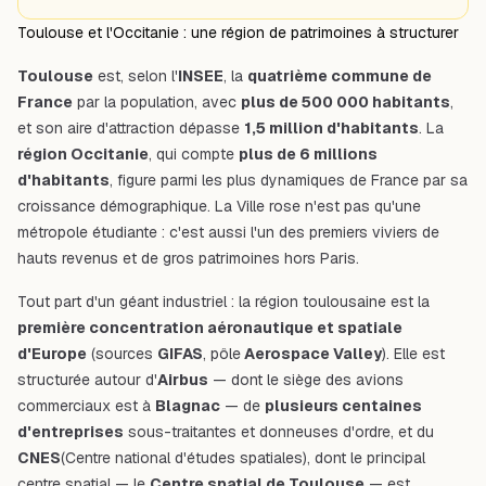
Toulouse et l'Occitanie : une région de patrimoines à structurer
Toulouse
est, selon l'
INSEE
, la
quatrième commune de
France
par la population, avec
plus de 500 000 habitants
,
et son aire d'attraction dépasse
1,5 million d'habitants
. La
région Occitanie
, qui compte
plus de 6 millions
d'habitants
, figure parmi les plus dynamiques de France par sa
croissance démographique. La Ville rose n'est pas qu'une
métropole étudiante : c'est aussi l'un des premiers viviers de
hauts revenus et de gros patrimoines hors Paris.
Tout part d'un géant industriel : la région toulousaine est la
première concentration aéronautique et spatiale
d'Europe
(sources
GIFAS
, pôle
Aerospace Valley
). Elle est
structurée autour d'
Airbus
— dont le siège des avions
commerciaux est à
Blagnac
— de
plusieurs centaines
d'entreprises
sous-traitantes et donneuses d'ordre, et du
CNES
(Centre national d'études spatiales), dont le principal
centre spatial — le
Centre spatial de Toulouse
— est