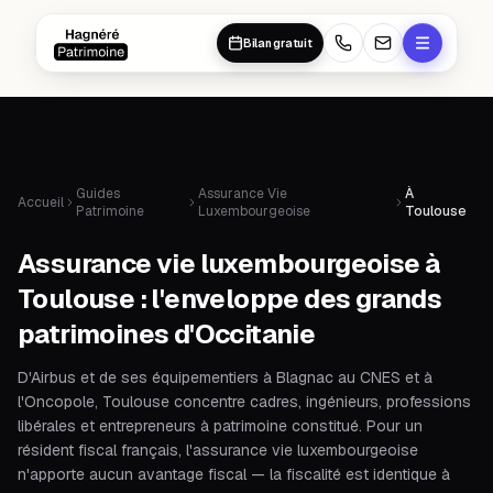
Aller au contenu principal
Aller au contenu principal
Bilan gratuit
Guides
Assurance Vie
À
Accueil
Patrimoine
Luxembourgeoise
Toulouse
Assurance vie luxembourgeoise à
Toulouse : l'enveloppe des grands
patrimoines d'Occitanie
D'Airbus et de ses équipementiers à Blagnac au CNES et à
l'Oncopole, Toulouse concentre cadres, ingénieurs, professions
libérales et entrepreneurs à patrimoine constitué. Pour un
résident fiscal français, l'assurance vie luxembourgeoise
n'apporte aucun avantage fiscal — la fiscalité est identique à