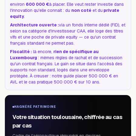
environ
600 000 €
à placer. Elle veut rester investie dans
l'innovation qu'elle connaît : du
non coté
et du
private
equity
.
Architecture ouverte :
via un fonds interne dédié (FID), et
selon sa catégorie d'investisseur CAA, elle loge des titres
vifs et une poche de private equity — ce qu'un contrat
français standard ne permet pas.
Fiscalité :
là encore,
rien de spécifique au
Luxembourg
: mêmes règles de rachat et de succession
qu'un contrat français. Le gain se situe dans l'
accès
à des
supports non standard, logés dans une enveloppe
protégée. À creuser : notre
guide placer 500 000 € en
AVL
et le
cas pratique 500 000 € sur 10 ans
.
HAGNÉRÉ PATRIMOINE
Votre situation toulousaine, chiffrée au cas
par cas
Cadre de l'aéronautique rémunéré en devises,