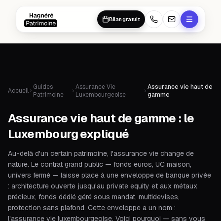
Aller au contenu principal
Aller au contenu principal
Bilan gratuit
Guides
Assurance Vie
Assurance vie haut de
Accueil
Patrimoine
Luxembourgeoise
gamme
Assurance vie haut de gamme : le
Luxembourg expliqué
Au-delà d'un certain patrimoine, l'assurance vie change de
nature. Le contrat grand public — fonds euros, UC maison,
univers fermé — laisse place à une enveloppe de banque privée
: architecture ouverte jusqu'au private equity et aux métaux
précieux, fonds dédié géré sous mandat, multidevises,
protection sans plafond. Cette enveloppe a un nom :
l'assurance vie luxembourgeoise. Voici pourquoi — sans vous