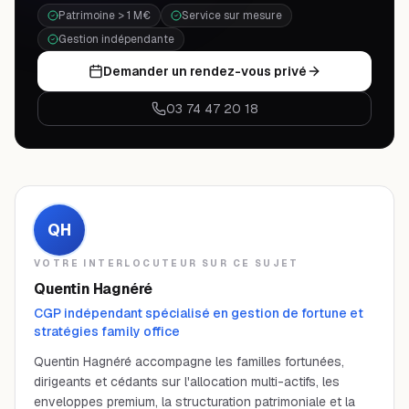
Patrimoine > 1 M€
Service sur mesure
Gestion indépendante
Demander un rendez-vous privé
03 74 47 20 18
QH
VOTRE INTERLOCUTEUR SUR CE SUJET
Quentin Hagnéré
CGP indépendant spécialisé en gestion de fortune et
stratégies family office
Quentin Hagnéré accompagne les familles fortunées,
dirigeants et cédants sur l'allocation multi-actifs, les
enveloppes premium, la structuration patrimoniale et la