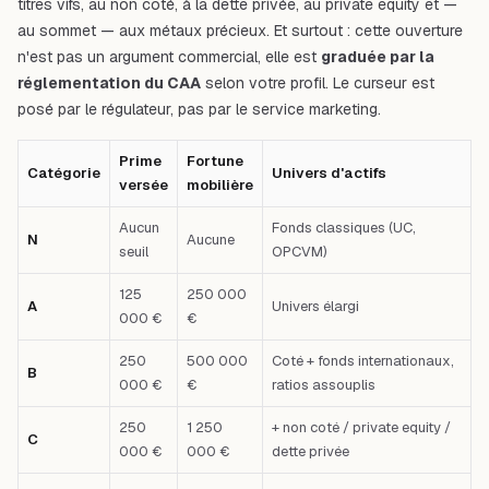
titres vifs, au non coté, à la dette privée, au private equity et —
au sommet — aux métaux précieux. Et surtout : cette ouverture
n'est pas un argument commercial, elle est
graduée par la
réglementation du CAA
selon votre profil. Le curseur est
posé par le régulateur, pas par le service marketing.
Prime
Fortune
Catégorie
Univers d'actifs
versée
mobilière
Aucun
Fonds classiques (UC,
N
Aucune
seuil
OPCVM)
125
250 000
A
Univers élargi
000 €
€
250
500 000
Coté + fonds internationaux,
B
000 €
€
ratios assouplis
250
1 250
+ non coté / private equity /
C
000 €
000 €
dette privée