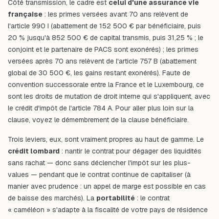
Côté transmission, le cadre est
celui d'une assurance vie
française
: les primes versées avant 70 ans relèvent de
l'article 990 I (abattement de 152 500 € par bénéficiaire, puis
20 % jusqu'à 852 500 € de capital transmis, puis 31,25 % ; le
conjoint et le partenaire de PACS sont exonérés) ; les primes
versées après 70 ans relèvent de l'article 757 B (abattement
global de 30 500 €, les gains restant exonérés). Faute de
convention successorale entre la France et le Luxembourg, ce
sont les droits de mutation de droit interne qui s'appliquent, avec
le crédit d'impôt de l'article 784 A. Pour aller plus loin sur la
clause, voyez
le démembrement de la clause bénéficiaire
.
Trois leviers, eux, sont vraiment propres au haut de gamme. Le
crédit lombard
: nantir le contrat pour dégager des liquidités
sans rachat — donc sans déclencher l'impôt sur les plus-
values — pendant que le contrat continue de capitaliser (à
manier avec prudence : un appel de marge est possible en cas
de baisse des marchés). La
portabilité
: le contrat
« caméléon » s'adapte à la fiscalité de votre pays de résidence