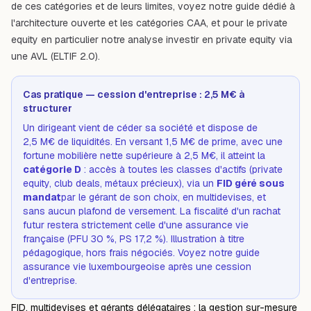
de ces catégories et de leurs limites, voyez notre guide dédié à
l'architecture ouverte et les catégories CAA
, et pour le private
equity en particulier notre analyse
investir en private equity via
une AVL (ELTIF 2.0)
.
Cas pratique — cession d'entreprise : 2,5 M€ à
structurer
Un dirigeant vient de céder sa société et dispose de
2,5 M€ de liquidités. En versant 1,5 M€ de prime, avec une
fortune mobilière nette supérieure à 2,5 M€, il atteint la
catégorie D
: accès à toutes les classes d'actifs (private
equity, club deals, métaux précieux), via un
FID géré sous
mandat
par le gérant de son choix, en multidevises, et
sans aucun plafond de versement. La fiscalité d'un rachat
futur restera strictement celle d'une assurance vie
française (PFU 30 %, PS 17,2 %). Illustration à titre
pédagogique, hors frais négociés. Voyez notre guide
assurance vie luxembourgeoise après une cession
d'entreprise
.
FID, multidevises et gérants délégataires : la gestion sur-mesure