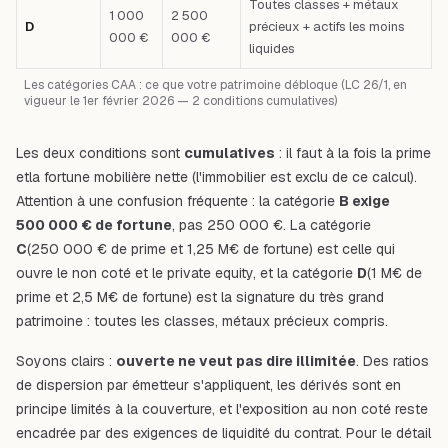
Toutes classes + métaux
1 000
2 500
D
précieux + actifs les moins
000 €
000 €
liquides
Les catégories CAA : ce que votre patrimoine débloque (LC 26/1, en
vigueur le 1er février 2026 — 2 conditions cumulatives)
Les deux conditions sont
cumulatives
: il faut à la fois la prime
et
la fortune mobilière nette (l'immobilier est exclu de ce calcul).
Attention à une confusion fréquente : la catégorie
B exige
500 000 € de fortune
, pas 250 000 €. La catégorie
C
(250 000 € de prime et 1,25 M€ de fortune) est celle qui
ouvre le non coté et le private equity, et la catégorie
D
(1 M€ de
prime et 2,5 M€ de fortune) est la signature du très grand
patrimoine : toutes les classes, métaux précieux compris.
Soyons clairs :
ouverte ne veut pas dire illimitée
. Des ratios
de dispersion par émetteur s'appliquent, les dérivés sont en
principe limités à la couverture, et l'exposition au non coté reste
encadrée par des exigences de liquidité du contrat. Pour le détail