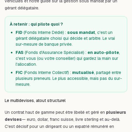
véhicules
et notre guide sur
la gestion sous mandat par un
gérant délégataire
.
À retenir : qui pilote quoi ?
FID
(Fonds Interne Dédié) :
sous mandat
, c'est un
gérant délégataire choisi qui décide et arbitre. Le vrai
sur-mesure de banque privée.
FAS
(Fonds d'Assurance Spécialisé) :
en auto-pilote
,
c'est vous (ou votre conseiller) qui gardez la main sur
l'allocation.
FIC
(Fonds Interne Collectif) :
mutualisé
, partagé entre
plusieurs preneurs. Le plus accessible, mais pas du sur-
mesure.
Le multidevises, atout structurel
Un contrat haut de gamme peut être libellé et géré en
plusieurs
devises
— euro, dollar, franc suisse, livre sterling et au-delà.
C'est décisif pour un dirigeant ou un expatrié rémunéré en