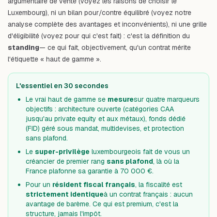
argumentaire de vente (voyez
les raisons de choisir le
Luxembourg
), ni un bilan pour/contre équilibré (voyez notre
analyse complète des avantages et inconvénients
), ni une grille
d'éligibilité (voyez
pour qui c'est fait
) : c'est la définition du
standing
— ce qui fait, objectivement, qu'un contrat mérite
l'étiquette « haut de gamme ».
L'essentiel en 30 secondes
Le vrai haut de gamme se
mesure
sur quatre marqueurs
objectifs : architecture ouverte (catégories CAA
jusqu'au private equity et aux métaux), fonds dédié
(FID) géré sous mandat, multidevises, et protection
sans plafond.
Le
super-privilège
luxembourgeois fait de vous un
créancier de premier rang
sans plafond
, là où la
France plafonne sa garantie à 70 000 €.
Pour un
résident fiscal français
, la fiscalité est
strictement identique
à un contrat français : aucun
avantage de barème. Ce qui est premium, c'est la
structure, jamais l'impôt.