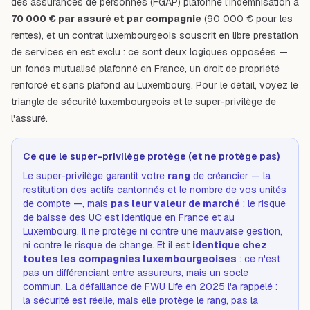
des assurances de personnes (FGAP) plafonne l'indemnisation à
70 000 € par assuré et par compagnie
(90 000 € pour les
rentes), et un contrat luxembourgeois souscrit en libre prestation
de services en est exclu : ce sont deux logiques opposées —
un fonds mutualisé plafonné en France, un droit de propriété
renforcé et sans plafond au Luxembourg. Pour le détail, voyez
le
triangle de sécurité luxembourgeois
et
le super-privilège de
l'assuré
.
Ce que le super-privilège protège (et ne protège pas)
Le super-privilège garantit votre
rang
de créancier — la
restitution des actifs cantonnés et le nombre de vos unités
de compte —, mais
pas leur valeur de marché
: le risque
de baisse des UC est identique en France et au
Luxembourg. Il ne protège ni contre une mauvaise gestion,
ni contre le risque de change. Et il est
identique chez
toutes les compagnies luxembourgeoises
: ce n'est
pas un différenciant entre assureurs, mais un socle
commun. La défaillance de FWU Life en 2025 l'a rappelé :
la sécurité est réelle, mais elle protège le rang, pas la