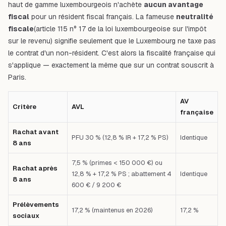
haut de gamme luxembourgeois n'achète
aucun avantage
fiscal
pour un résident fiscal français. La fameuse
neutralité
fiscale
(article 115 n° 17 de la loi luxembourgeoise sur l'impôt
sur le revenu) signifie seulement que le Luxembourg ne taxe pas
le contrat d'un non-résident. C'est alors la fiscalité française qui
s'applique — exactement la même que sur un contrat souscrit à
Paris.
AV
Critère
AVL
française
Rachat avant
PFU 30 % (12,8 % IR + 17,2 % PS)
Identique
8 ans
7,5 % (primes < 150 000 €) ou
Rachat après
12,8 % + 17,2 % PS ; abattement 4
Identique
8 ans
600 € / 9 200 €
Prélèvements
17,2 % (maintenus en 2026)
17,2 %
sociaux