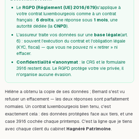
Le
RGPD (Règlement (UE) 2016/679)
s'applique à
votre contrat luxembourgeois comme à un contrat
français :
6 droits
, une réponse sous
1 mois
, une
autorité dédiée (la
CNPD
).
L'assureur traite vos données sur une
base légale
(art.
6) : souvent l'exécution du contrat et l'obligation légale
(KYC, fiscal) — que vous ne pouvez ni « retirer » ni
effacer.
Confidentialité ≠ anonymat
: le CRS et le formulaire
3916 restent dus. Le RGPD protège votre vie privée, il
n'organise aucune évasion.
Hélène a obtenu la copie de ses données ; Bernard s'est vu
refuser un effacement — les deux réponses sont parfaitement
normales. Un contrat luxembourgeois bien tenu, c'est
exactement cela : des données protégées face aux tiers, et une
case 3916 cochée chaque printemps. C'est la ligne que je tiens
avec chaque client du cabinet
Hagnéré Patrimoine
.