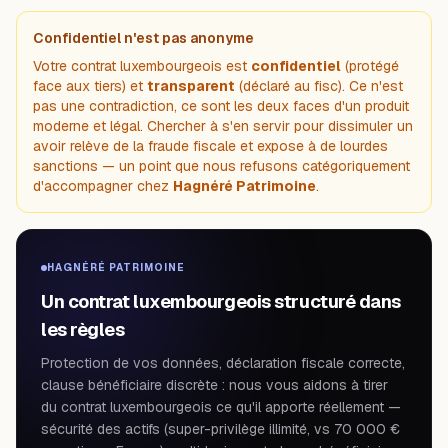
Confidentiel n'est pas anonyme
Votre contrat luxembourgeois est
confidentiel
(protégé
face aux tiers) et
transparent
(déclaré au fisc). Ce n'est
pas une contradiction, ce sont les deux faces d'un produit
moderne et légal. Chercher à s'en servir pour dissimuler un
avoir relève de la fraude fiscale et expose à de lourdes
sanctions — un point que nous refusons catégoriquement
d'accompagner chez
Hagnéré Patrimoine
.
HAGNÉRÉ PATRIMOINE
Un contrat luxembourgeois structuré dans
les règles
Protection de vos données, déclaration fiscale correcte,
clause bénéficiaire discrète : nous vous aidons à tirer
du contrat luxembourgeois ce qu'il apporte réellement —
sécurité des actifs (super-privilège illimité, vs 70 000 €