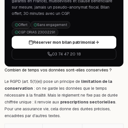
garantis en France), multidevises et clause bénéficiaire
sur mesure, jamais un pseudo-anonymat fiscal. Bilan
offert, 30 minutes avec un CGP.
Offert
Sans engagement
CGP ORIAS 23002291
Réserver mon bilan patrimonial
03 74 47 20 18
Combien de temps vos données sont-elles conservées ?
Le RGPD (art. 5(1)(e)) pose un principe de
limitation de la
conservation
: on ne garde les données que le temps
nécessaire à la finalité. Mais le règlement ne fixe pas de durée
chiffrée unique : il renvoie aux
prescriptions sectorielles
.
Pour une assurance vie, cela donne des durées précises,
encadrées par d'autres textes.