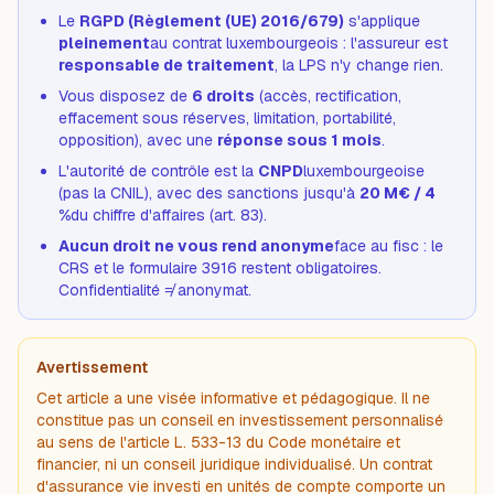
Le
RGPD (Règlement (UE) 2016/679)
s'applique
pleinement
au contrat luxembourgeois : l'assureur est
responsable de traitement
, la LPS n'y change rien.
Vous disposez de
6 droits
(accès, rectification,
effacement sous réserves, limitation, portabilité,
opposition), avec une
réponse sous 1 mois
.
L'autorité de contrôle est la
CNPD
luxembourgeoise
(pas la CNIL), avec des sanctions jusqu'à
20 M€ / 4
%
du chiffre d'affaires (art. 83).
Aucun droit ne vous rend anonyme
face au fisc : le
CRS et le formulaire 3916 restent obligatoires.
Confidentialité ≠ anonymat.
Avertissement
Cet article a une visée informative et pédagogique. Il ne
constitue pas un conseil en investissement personnalisé
au sens de l'article L. 533-13 du Code monétaire et
financier, ni un conseil juridique individualisé. Un contrat
d'assurance vie investi en unités de compte comporte un