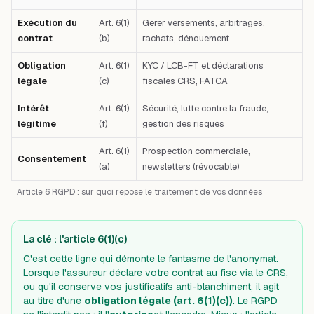
Exécution du
Art. 6(1)
Gérer versements, arbitrages,
contrat
(b)
rachats, dénouement
Obligation
Art. 6(1)
KYC / LCB-FT et déclarations
légale
(c)
fiscales CRS, FATCA
Intérêt
Art. 6(1)
Sécurité, lutte contre la fraude,
légitime
(f)
gestion des risques
Art. 6(1)
Prospection commerciale,
Consentement
(a)
newsletters (révocable)
Article 6 RGPD : sur quoi repose le traitement de vos données
La clé : l'article 6(1)(c)
C'est cette ligne qui démonte le fantasme de l'anonymat.
Lorsque l'assureur déclare votre contrat au fisc via le CRS,
ou qu'il conserve vos justificatifs anti-blanchiment, il agit
au titre d'une
obligation légale (art. 6(1)(c))
. Le RGPD