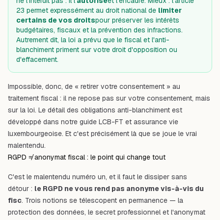
ne l'interdit pas : il l'
autorise
et l'encadre. Mieux : l'article
23 permet expressément au droit national de
limiter
certains de vos droits
pour préserver les intérêts
budgétaires, fiscaux et la prévention des infractions.
Autrement dit, la loi a prévu que le fiscal et l'anti-
blanchiment priment sur votre droit d'opposition ou
d'effacement.
Impossible, donc, de « retirer votre consentement » au
traitement fiscal : il ne repose pas sur votre consentement, mais
sur la loi. Le détail des obligations anti-blanchiment est
développé dans notre guide
LCB-FT et assurance vie
luxembourgeoise
. Et c'est précisément là que se joue le vrai
malentendu.
RGPD ≠ anonymat fiscal : le point qui change tout
C'est le malentendu numéro un, et il faut le dissiper sans
détour :
le RGPD ne vous rend pas anonyme vis-à-vis du
fisc
. Trois notions se télescopent en permanence — la
protection des données, le secret professionnel et l'anonymat