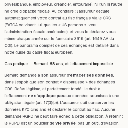
privés
(banque, employeur, créancier, entourage). Ni l'un ni l'autre
ne crée d'opacité fiscale. Au contraire : l'assureur déclare
automatiquement votre contrat au fisc français via le
CRS
(FATCA ne visant, lui, que les « US persons », vers
l'administration fiscale américaine), et vous le déclarez vous-
même chaque année sur le
formulaire 3916
(art. 1649 AA du
CGI). Le panorama complet de ces échanges est détaillé dans
notre
guide du cadre fiscal européen
.
Cas pratique — Bernard, 68 ans, et l'effacement impossible
Bernard demande à son assureur d'
effacer ses données
,
dans l'espoir que son contrat « disparaisse » des échanges
CRS. Refus légitime, et parfaitement fondé : le droit à
l'effacement
ne s'applique pas
aux données soumises à une
obligation légale (art. 17(3)(b)). L'assureur doit conserver les
données KYC cinq ans et déclarer le contrat au fisc. Aucune
demande RGPD ne peut faire échec à cette obligation. À retenir :
le RGPD est un bouclier de
vie privée
, pas un outil d'évasion.