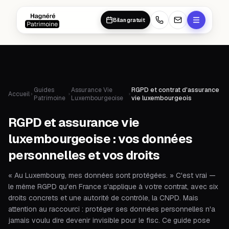
Aller au contenu principal
Aller au contenu principal
Bilan gratuit
Guides
Assurance Vie
RGPD et contrat d'assurance
Accueil
Patrimoine
Luxembourgeoise
vie luxembourgeois
RGPD et assurance vie
luxembourgeoise : vos données
personnelles et vos droits
« Au Luxembourg, mes données sont protégées. » C'est vrai —
le même RGPD qu'en France s'applique à votre contrat, avec six
droits concrets et une autorité de contrôle, la CNPD. Mais
attention au raccourci : protéger ses données personnelles n'a
jamais voulu dire devenir invisible pour le fisc. Ce guide pose