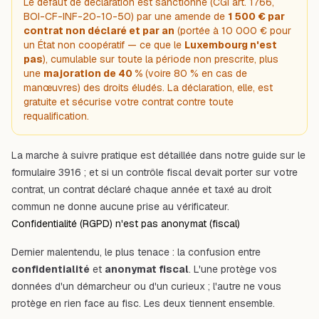
Le défaut de déclaration est sanctionné (CGI art. 1766,
BOI-CF-INF-20-10-50) par une amende de
1 500 € par
contrat non déclaré et par an
(portée à 10 000 € pour
un État non coopératif — ce que le
Luxembourg n'est
pas
), cumulable sur toute la période non prescrite, plus
une
majoration de 40 %
(voire 80 % en cas de
manœuvres) des droits éludés. La déclaration, elle, est
gratuite et sécurise votre contrat contre toute
requalification
.
La marche à suivre pratique est détaillée dans notre guide sur le
formulaire 3916
; et si un
contrôle fiscal
devait porter sur votre
contrat, un contrat déclaré chaque année et taxé au droit
commun ne donne aucune prise au vérificateur.
Confidentialité (RGPD) n'est pas anonymat (fiscal)
Dernier malentendu, le plus tenace : la confusion entre
confidentialité
et
anonymat fiscal
. L'une protège vos
données d'un démarcheur ou d'un curieux ; l'autre ne vous
protège en rien face au fisc. Les deux tiennent ensemble.