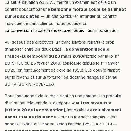
La seule situation où ATAD mérite un examen est celle d'un
contrat souscrit par une
personne morale soumise à l'impôt
sur les sociétés
— un cas particulier, étranger au contrat
individuel de particulier qui nous occupe ici.
La convention fiscale France-Luxembourg : qui impose quoi
Au-dessus des directives, un traité bilatéral répartit le droit
d'imposer entre les deux États : la
convention fiscale
France-Luxembourg du 20 mars 2018
(ratifiée par la loi n°
2019-130 du 25 février 2019, applicable depuis le 1ᵉʳ janvier
2020, en remplacement de celle de 1958). Elle couvre l'impôt
sur le revenu et sur la fortune ; sa doctrine française est au
BOFiP (BOI-INT-CVB-LUX).
Pour l'assurance vie, la règle tient en une phrase : les produits
d'un rachat relèvent de la catégorie
« autres revenus »
(article 20 de la convention)
, imposables
exclusivement
dans l'État de résidence
. Pour un résident français, c'est
donc la France qui impose, selon l'article 125-0 A du CGI —
sans double imposition ni prime fiscale
. Attention en