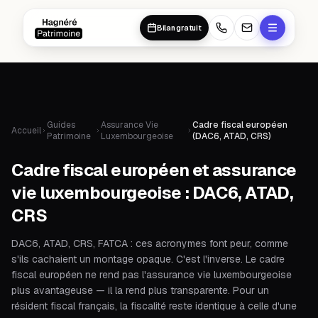
Aller au contenu principal
Aller au contenu principal
Bilan gratuit
Guides
Assurance Vie
Cadre fiscal européen
Accueil
Patrimoine
Luxembourgeoise
(DAC6, ATAD, CRS)
Cadre fiscal européen et assurance
vie luxembourgeoise : DAC6, ATAD,
CRS
DAC6, ATAD, CRS, FATCA : ces acronymes font peur, comme
s'ils cachaient un montage opaque. C'est l'inverse. Le cadre
fiscal européen ne rend pas l'assurance vie luxembourgeoise
plus avantageuse — il la rend plus transparente. Pour un
résident fiscal français, la fiscalité reste identique à celle d'une