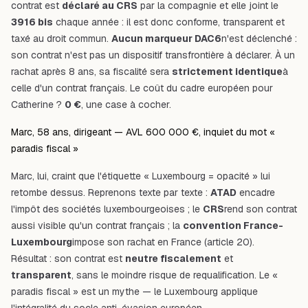
contrat est
déclaré au CRS
par la compagnie et elle joint le
3916 bis
chaque année : il est donc conforme, transparent et
taxé au droit commun.
Aucun marqueur DAC6
n'est déclenché :
son contrat n'est pas un dispositif transfrontière à déclarer. À un
rachat après 8 ans, sa fiscalité sera
strictement identique
à
celle d'un contrat français. Le coût du cadre européen pour
Catherine ?
0 €
, une case à cocher.
Marc, 58 ans, dirigeant — AVL 600 000 €, inquiet du mot «
paradis fiscal »
Marc, lui, craint que l'étiquette « Luxembourg = opacité » lui
retombe dessus. Reprenons texte par texte :
ATAD
encadre
l'impôt des sociétés luxembourgeoises ; le
CRS
rend son contrat
aussi visible qu'un contrat français ; la
convention France-
Luxembourg
impose son rachat en France (article 20).
Résultat : son contrat est
neutre fiscalement
et
transparent
, sans le moindre risque de requalification. Le «
paradis fiscal » est un mythe — le Luxembourg applique