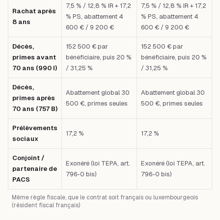
7,5 % / 12,8 % IR + 17,2
7,5 % / 12,8 % IR + 17,2
Rachat après
% PS, abattement 4
% PS, abattement 4
8 ans
600 € / 9 200 €
600 € / 9 200 €
Décès,
152 500 € par
152 500 € par
primes avant
bénéficiaire, puis 20 %
bénéficiaire, puis 20 %
70 ans (990 I)
/ 31,25 %
/ 31,25 %
Décès,
Abattement global 30
Abattement global 30
primes après
500 €, primes seules
500 €, primes seules
70 ans (757 B)
Prélèvements
17,2 %
17,2 %
sociaux
Conjoint /
Exonéré (loi TEPA, art.
Exonéré (loi TEPA, art.
partenaire de
796-0 bis)
796-0 bis)
PACS
Même règle fiscale, que le contrat soit français ou luxembourgeois
(résident fiscal français)