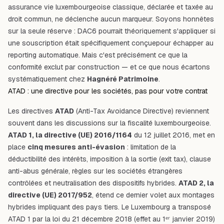
assurance vie luxembourgeoise classique, déclarée et taxée au
droit commun, ne déclenche aucun marqueur. Soyons honnêtes
sur la seule réserve : DAC6 pourrait théoriquement s'appliquer si
une souscription était
spécifiquement conçue
pour échapper au
reporting automatique. Mais c'est précisément ce que la
conformité exclut par construction — et ce que nous écartons
systématiquement chez
Hagnéré Patrimoine
.
ATAD : une directive pour les sociétés, pas pour votre contrat
Les directives
ATAD
(Anti-Tax Avoidance Directive) reviennent
souvent dans les discussions sur la fiscalité luxembourgeoise.
ATAD 1, la directive (UE) 2016/1164
du 12 juillet 2016, met en
place
cinq mesures anti-évasion
: limitation de la
déductibilité des intérêts, imposition à la sortie (exit tax), clause
anti-abus générale, règles sur les sociétés étrangères
contrôlées et neutralisation des dispositifs hybrides.
ATAD 2, la
directive (UE) 2017/952
, étend ce dernier volet aux montages
hybrides impliquant des pays tiers. Le Luxembourg a transposé
ATAD 1 par la loi du 21 décembre 2018 (effet au 1ᵉʳ janvier 2019)