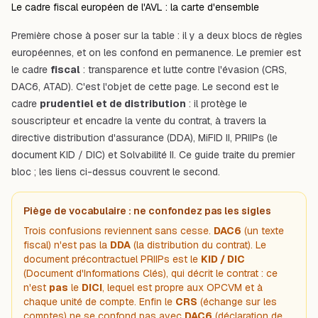
Le cadre fiscal européen de l'AVL : la carte d'ensemble
Première chose à poser sur la table : il y a deux blocs de règles
européennes, et on les confond en permanence. Le premier est
le cadre
fiscal
: transparence et lutte contre l'évasion (CRS,
DAC6, ATAD). C'est l'objet de cette page. Le second est le
cadre
prudentiel et de distribution
: il protège le
souscripteur et encadre la vente du contrat, à travers la
directive distribution d'assurance (DDA)
,
MiFID II
,
PRIIPs (le
document KID / DIC)
et
Solvabilité II
. Ce guide traite du premier
bloc ; les liens ci-dessus couvrent le second.
Piège de vocabulaire : ne confondez pas les sigles
Trois confusions reviennent sans cesse.
DAC6
(un texte
fiscal) n'est pas la
DDA
(la distribution du contrat). Le
document précontractuel PRIIPs est le
KID / DIC
(Document d'Informations Clés), qui décrit le contrat : ce
n'est
pas
le
DICI
, lequel est propre aux OPCVM et à
chaque unité de compte. Enfin le
CRS
(échange sur les
comptes
) ne se confond pas avec
DAC6
(déclaration de