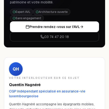
patrimoine et votre mobilité.
Expert AVL
Architecture ouverte
Sans engagement
Prendre rendez-vous sur l'AVL
03 74 47 20 18
QH
VOTRE INTERLOCUTEUR SUR CE SUJET
Quentin Hagnéré
CGP indépendant spécialisé en assurance-vie
luxembourgeoise
Quentin Hagnéré accompagne les épargnants mobiles,