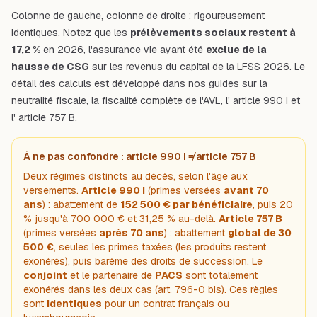
Colonne de gauche, colonne de droite : rigoureusement
identiques. Notez que les
prélèvements sociaux restent à
17,2 %
en 2026, l'assurance vie ayant été
exclue de la
hausse de CSG
sur les revenus du capital de la LFSS 2026. Le
détail des calculs est développé dans nos guides sur la
neutralité fiscale
, la
fiscalité complète de l'AVL
, l'
article 990 I
et
l'
article 757 B
.
À ne pas confondre : article 990 I ≠ article 757 B
Deux régimes distincts au décès, selon l'âge aux
versements.
Article 990 I
(primes versées
avant 70
ans
) : abattement de
152 500 € par bénéficiaire
, puis 20
% jusqu'à 700 000 € et 31,25 % au-delà.
Article 757 B
(primes versées
après 70 ans
) : abattement
global de 30
500 €
, seules les primes taxées (les produits restent
exonérés), puis barème des droits de succession. Le
conjoint
et le partenaire de
PACS
sont totalement
exonérés dans les deux cas (art. 796-0 bis). Ces règles
sont
identiques
pour un contrat français ou