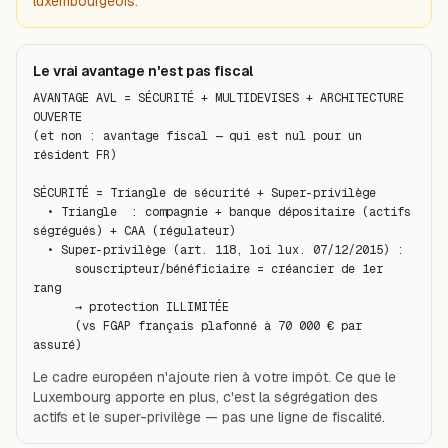
luxembourgeois.
Le vrai avantage n'est pas fiscal
AVANTAGE AVL = SÉCURITÉ + MULTIDEVISES + ARCHITECTURE 
OUVERTE

(et non : avantage fiscal — qui est nul pour un 
résident FR)

SÉCURITÉ = Triangle de sécurité + Super-privilège

  • Triangle  : compagnie + banque dépositaire (actifs 
ségrégués) + CAA (régulateur)

  • Super-privilège (art. 118, loi lux. 07/12/2015) :

      souscripteur/bénéficiaire = créancier de 1er 
rang

      → protection ILLIMITÉE

      (vs FGAP français plafonné à 70 000 € par 
assuré)
Le cadre européen n'ajoute rien à votre impôt. Ce que le
Luxembourg apporte en plus, c'est la ségrégation des
actifs et le super-privilège — pas une ligne de fiscalité.