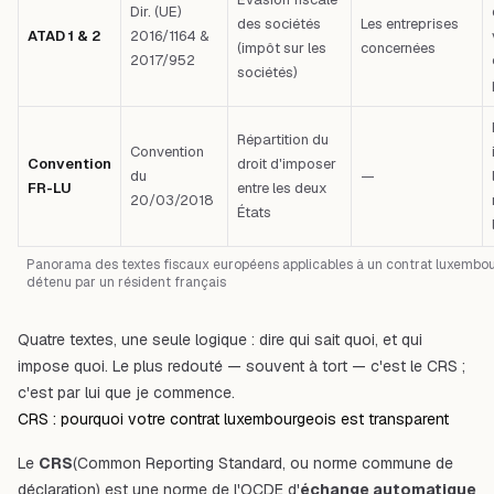
Dir. (UE)
des sociétés
Les entreprises
ATAD 1 & 2
2016/1164 &
(impôt sur les
concernées
2017/952
sociétés)
Répartition du
Convention
Convention
droit d'imposer
du
—
FR-LU
entre les deux
20/03/2018
États
Panorama des textes fiscaux européens applicables à un contrat luxembo
détenu par un résident français
Quatre textes, une seule logique : dire qui sait quoi, et qui
impose quoi. Le plus redouté — souvent à tort — c'est le CRS ;
c'est par lui que je commence.
CRS : pourquoi votre contrat luxembourgeois est transparent
Le
CRS
(Common Reporting Standard, ou norme commune de
déclaration) est une norme de l'OCDE d'
échange automatique