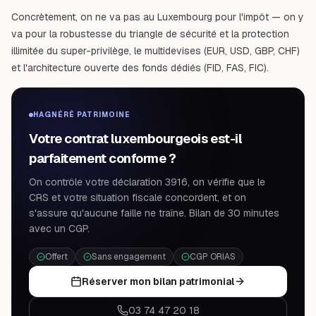
Concrètement, on ne va pas au Luxembourg pour l'impôt — on y
va pour la robustesse du
triangle de sécurité
et la protection
illimitée du
super-privilège
, le multidevises (EUR, USD, GBP, CHF)
et l'architecture ouverte des fonds dédiés (FID, FAS, FIC).
HAGNÉRÉ PATRIMOINE
Votre contrat luxembourgeois est-il
parfaitement conforme ?
On contrôle votre déclaration 3916, on vérifie que le
CRS et votre situation fiscale concordent, et on
s'assure qu'aucune faille ne traîne. Bilan de 30 minutes
avec un CGP.
Offert
Sans engagement
CGP ORIAS
Réserver mon bilan patrimonial
03 74 47 20 18