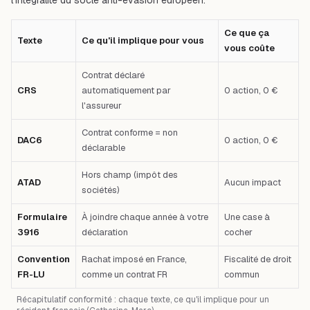
l'intégralité du socle anti-évasion européen.
Ce que ça
Texte
Ce qu'il implique pour vous
vous coûte
Contrat déclaré
CRS
automatiquement par
0 action, 0 €
l'assureur
Contrat conforme = non
DAC6
0 action, 0 €
déclarable
Hors champ (impôt des
ATAD
Aucun impact
sociétés)
Formulaire
À joindre chaque année à votre
Une case à
3916
déclaration
cocher
Convention
Rachat imposé en France,
Fiscalité de droit
FR-LU
comme un contrat FR
commun
Récapitulatif conformité : chaque texte, ce qu'il implique pour un