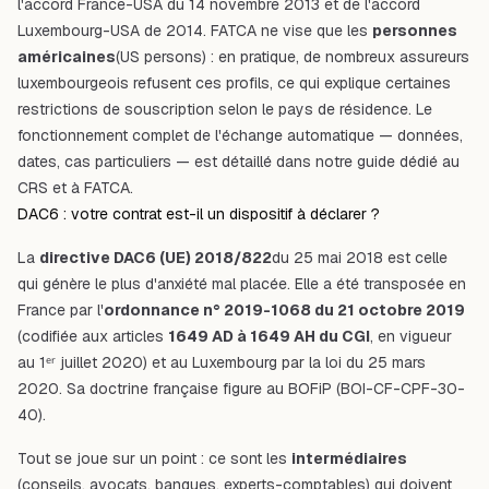
l'accord France-USA du 14 novembre 2013 et de l'accord
Luxembourg-USA de 2014. FATCA ne vise que les
personnes
américaines
(US persons) : en pratique, de nombreux assureurs
luxembourgeois refusent ces profils, ce qui explique certaines
restrictions de
souscription selon le pays de résidence
. Le
fonctionnement complet de l'échange automatique — données,
dates, cas particuliers — est détaillé dans notre
guide dédié au
CRS et à FATCA
.
DAC6 : votre contrat est-il un dispositif à déclarer ?
La
directive DAC6 (UE) 2018/822
du 25 mai 2018 est celle
qui génère le plus d'anxiété mal placée. Elle a été transposée en
France par l'
ordonnance n° 2019-1068 du 21 octobre 2019
(codifiée aux articles
1649 AD à 1649 AH du CGI
, en vigueur
au 1ᵉʳ juillet 2020) et au Luxembourg par la loi du 25 mars
2020. Sa doctrine française figure au BOFiP (BOI-CF-CPF-30-
40).
Tout se joue sur un point : ce sont les
intermédiaires
(conseils, avocats, banques, experts-comptables) qui doivent