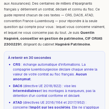
aux Assurances). Des centaines de milliers d'épargnants
français y détiennent un contrat, déclaré et connu du fisc. Ce
guide reprend chacun de ces textes — CRS, DAC6, ATAD,
convention France-Luxembourg — pour répondre à la seule
question qui compte pour vous : lequel vous concerne vraiment,
et lequel ne vous concerne pas du tout. Je suis
Quentin
Hagnéré, conseiller en gestion de patrimoine, CIF ORIAS
23002291
, dirigeant du cabinet
Hagnéré Patrimoine
.
À retenir en 30 secondes
CRS
: échange automatique d'informations. La
compagnie luxembourgeoise déclare chaque année la
valeur de votre contrat au fisc français.
Aucun
anonymat
.
DAC6
(directive UE 2018/822) : vise les
intermédiaires
et les montages à marqueurs, pas la
détention d'un contrat conforme et déclaré.
ATAD
(directives UE 2016/1164 et 2017/952) :
concerne l'
impôt sur les sociétés
. Elle ne s'applique