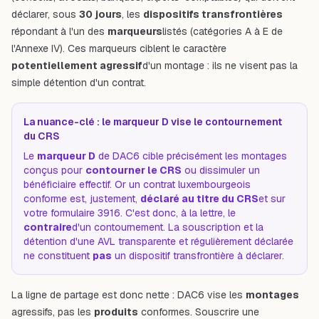
déclarer, sous
30 jours
, les
dispositifs transfrontières
répondant à l'un des
marqueurs
listés (catégories A à E de
l'Annexe IV). Ces marqueurs ciblent le caractère
potentiellement agressif
d'un montage : ils ne visent pas la
simple détention d'un contrat.
La nuance-clé : le marqueur D vise le contournement
du CRS
Le
marqueur D
de DAC6 cible précisément les montages
conçus pour
contourner le CRS
ou dissimuler un
bénéficiaire effectif. Or un contrat luxembourgeois
conforme est, justement,
déclaré au titre du CRS
et sur
votre formulaire 3916. C'est donc, à la lettre, le
contraire
d'un contournement. La souscription et la
détention d'une AVL transparente et régulièrement déclarée
ne constituent
pas
un dispositif transfrontière à déclarer.
La ligne de partage est donc nette : DAC6 vise les
montages
agressifs, pas les
produits
conformes. Souscrire une