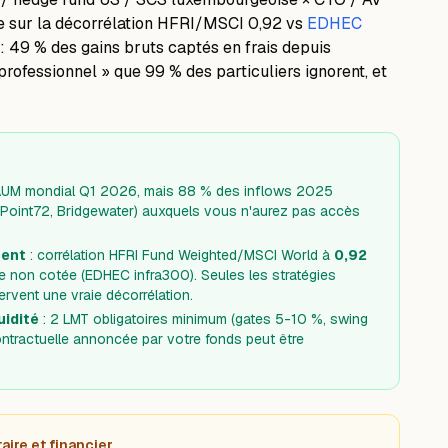
ue sur la décorrélation HFRI/MSCI 0,92 vs
EDHEC
 : 49 % des gains bruts captés en frais depuis
 professionnel » que 99 % des particuliers ignorent, et
'AUM mondial Q1 2026, mais 88 % des inflows 2025
, Point72, Bridgewater) auxquels vous n'aurez pas accès
ment
: corrélation HFRI Fund Weighted/MSCI World à
0,92
ure non cotée (EDHEC infra300). Seules les stratégies
ervent une vraie décorrélation.
uidité
: 2 LMT obligatoires minimum (gates 5-10 %, swing
contractuelle annoncée par votre fonds peut être
ire et financier