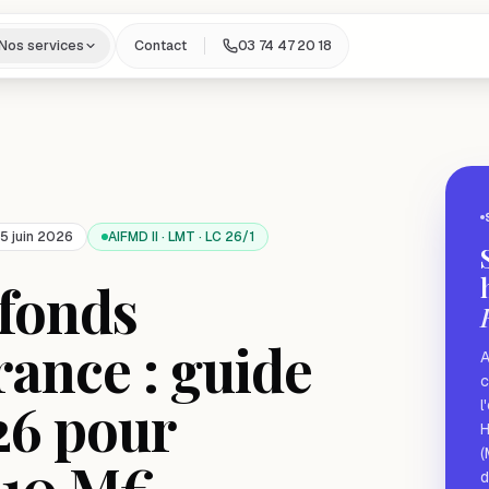
Nos services
Contact
03 74 47 20 18
25 juin 2026
AIFMD II · LMT · LC 26/1
 fonds
rance : guide
A
c
26 pour
l
H
(
-10 M€
d