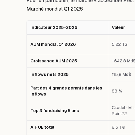
Pour un particulier, le marché « accessible » est
Marché mondial Q1 2026
Indicateur 2025-2026
Valeur
Tableau comparatif : Indicateur 2025-2026 — Valeur 
AUM mondial Q1 2026
5,22 T$
Croissance AUM 2025
+642,8 Md
Inflows nets 2025
115,8 Md$
Part des 4 grands gérants dans les
88 %
inflows
Citadel · Mil
Top 3 fundraising 5 ans
Point72
AIF UE total
8,5 T€