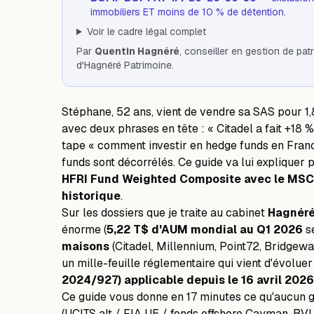
immobiliers ET moins de 10 % de détention.
Voir le cadre légal complet
Par
Quentin Hagnéré
, conseiller en gestion de p
d'Hagnéré Patrimoine.
Stéphane, 52 ans, vient de vendre sa SAS pour 1
avec deux phrases en tête : « Citadel a fait +18 
tape « comment investir en hedge funds en France
funds sont décorrélés. Ce guide va lui expliquer 
HFRI Fund Weighted Composite avec le MSCI W
historique
.
Sur les dossiers que je traite au cabinet
Hagnéré
énorme (
5,22 T$ d'AUM mondial au Q1 2026
s
maisons
(Citadel, Millennium, Point72, Bridgewa
un mille-feuille réglementaire qui vient d'évolue
2024/927) applicable depuis le 16 avril 2026
Ce guide vous donne en 17 minutes ce qu'aucun g
(UCITS alt / FIA UE / fonds offshore Cayman-BV