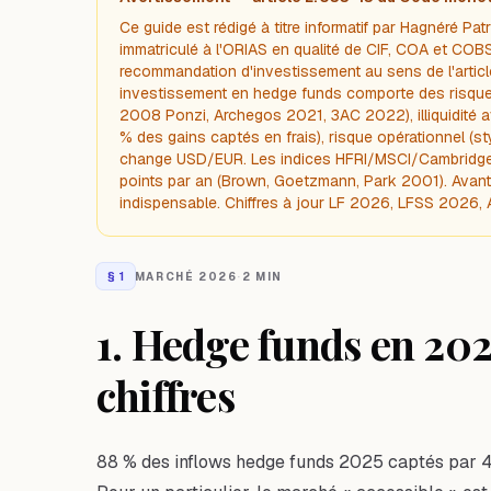
Ce guide est rédigé à titre informatif par Hagnéré Pa
immatriculé à l'ORIAS en qualité de CIF, COA et COBSP
recommandation d'investissement au sens de l'articl
investissement en hedge funds comporte des risques
2008 Ponzi, Archegos 2021, 3AC 2022), illiquidité a
% des gains captés en frais), risque opérationnel (sty
change USD/EUR. Les indices HFRI/MSCI/Cambridge ci
points par an (Brown, Goetzmann, Park 2001). Avant t
indispensable. Chiffres à jour LF 2026, LFSS 2026,
§
1
MARCHÉ 2026
·
2 MIN
1. Hedge funds en 2026
chiffres
88 % des inflows hedge funds 2025 captés par 4 