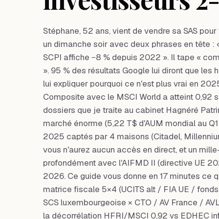
Stéphane, 52 ans, vient de vendre sa SAS pour
un dimanche soir avec deux phrases en tête : «
SCPI affiche −8 % depuis 2022 ». Il tape « co
». 95 % des résultats Google lui diront que les
lui expliquer pourquoi ce n'est plus vrai en 2
Composite avec le MSCI World a atteint 0,92 sur
dossiers que je traite au cabinet Hagnéré Patri
marché énorme (5,22 T$ d'AUM mondial au Q1 
2025 captés par 4 maisons (Citadel, Millenniu
vous n'aurez aucun accès en direct, et un mille-
profondément avec l'AIFMD II (directive UE 202
2026. Ce guide vous donne en 17 minutes ce qu
matrice fiscale 5×4 (UCITS alt / FIA UE / fon
SCS luxembourgeoise × CTO / AV France / AVL FI
la décorrélation HFRI/MSCI 0,92 vs EDHEC infra