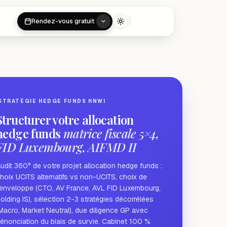
Rendez-vous gratuit
Toggle theme
STRATÉGIE HEDGE FUNDS HNWI
Structurer votre allocation
hedge funds
matrice fiscale 5×4,
FID Luxembourg, AIFMD II
udit 360° de votre projet allocation hedge funds :
hoix UCITS alternatifs vs non-UCITS, choix de
'enveloppe (CTO, AV France, AVL FID Luxembourg,
olding IS), sélection 2-3 stratégies décorrélées
Macro, Market Neutral), due diligence GP avec
énonciation du biais de survie. Cabinet 100 %