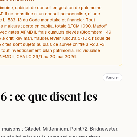
trimoine, cabinet de conseil en gestion de patrimoine
. Il ne constitue ni un conseil personnalisé, ni une
e L. 533-13 du Code monétaire et financier. Tout
 majeurs : perte en capital totale (LTCM 1998, Madoff
vec gates AIFMD II, frais cumulés élevés (Bloomberg : 49
le drift, key man, fraude), levier jusqu'à 5-10x, risque de
tés sont sujets au biais de survie chiffré à +2 à +3
out investissement, bilan patrimonial individualisé
 AIFMD II, CAA LC 26/1 au 20 mai 2026.
#
ancrer
 : ce que disent les
maisons : Citadel, Millennium, Point72, Bridgewater.