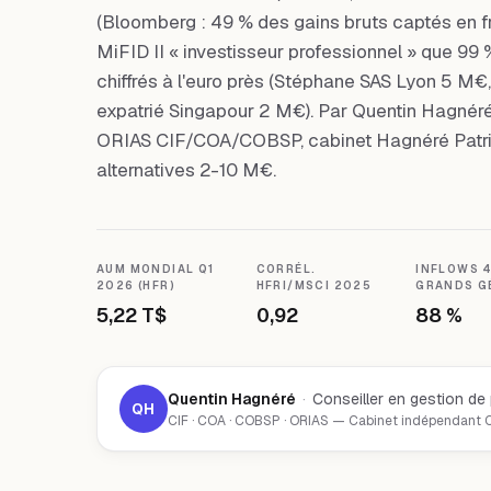
(Bloomberg : 49 % des gains bruts captés en fra
MiFID II « investisseur professionnel » que 99 %
chiffrés à l'euro près (Stéphane SAS Lyon 5 M€,
expatrié Singapour 2 M€). Par Quentin Hagnéré,
ORIAS CIF/COA/COBSP, cabinet Hagnéré Patrim
alternatives 2-10 M€.
AUM MONDIAL Q1
CORRÉL.
INFLOWS 
2026 (HFR)
HFRI/MSCI 2025
GRANDS G
5,22 T$
0,92
88 %
Quentin Hagnéré
·
Conseiller en gestion de
QH
CIF · COA · COBSP · ORIAS — Cabinet indépendant