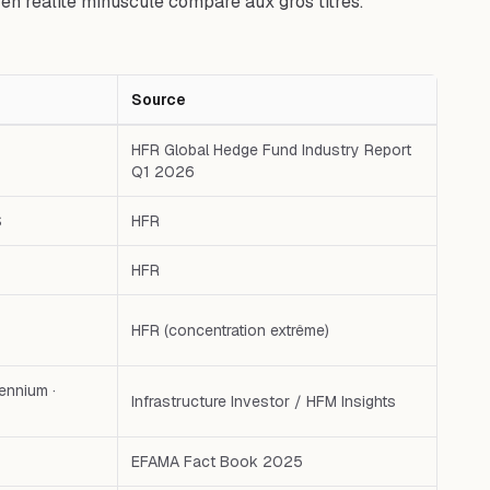
 en réalité minuscule comparé aux gros titres.
Source
— Source — Premier cas : AUM mondial Q1 2026
HFR Global Hedge Fund Industry Report
Q1 2026
$
HFR
HFR
HFR (concentration extrême)
lennium ·
Infrastructure Investor / HFM Insights
EFAMA Fact Book 2025