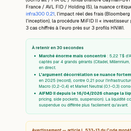
France / AVL FID / Holding IS), la nuance critiq
infra300 0,21
, l'impact réel des frais (Bloomberg
l'inception), la procédure MiFID II « investisseur
3 cas chiffrés à l'euro près sur 3 profils HNWI.
À retenir en 30 secondes
Marché énorme mais concentré
: 5,22 T$ d
captés par 4 grands gérants (Citadel, Millennium
en direct.
L'argument décorrélation se nuance forte
en 2025 (record), contre 0,21 pour l'infrastruct
Macro (0,2-0,4) et Market Neutral (0,1-0,3) cons
AIFMD II depuis le 16/04/2026 change la liq
pricing, side pockets, suspension). La liquidité 
suspendue ou différée plus facilement qu'avant.
Avertissement — article L. 533-13 du Code monéta