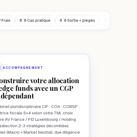
7·Frais
8.
8·Cas pratique
9.
9·Sortie + pièges
10.
10·Erreurs
ACCOMPAGNEMENT
onstruire votre allocation
edge funds avec un CGP
ndépendant
inet pluridisciplinaire CIF · COA · COBSP :
rice fiscale 5×4 selon votre TMI, choix
tre AV France / FID Luxembourg / Holding
 sélection 2-3 stratégies décorrélées
ies (Macro + Market Neutral), due diligence