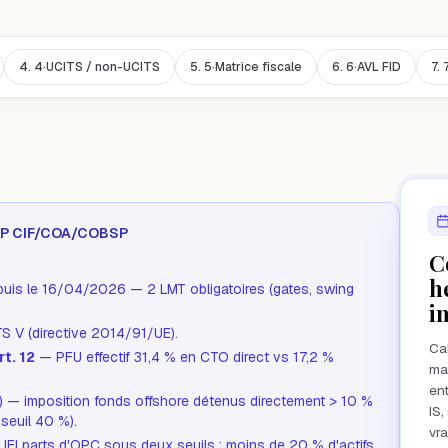
4.
4·UCITS / non-UCITS
5.
5·Matrice fiscale
6.
6·AVL FID
7.
CGP CIF/COA/COBSP
C
h
epuis le 16/04/2026 — 2 LMT obligatoires (gates, swing
i
TS V (directive 2014/91/UE).
Cab
t. 12
— PFU effectif 31,4 % en CTO direct vs 17,2 %
mat
en
 imposition fonds offshore détenus directement > 10 %
IS,
, seuil 40 %).
vra
IFI parts d'OPC sous deux seuils : moins de 20 % d'actifs