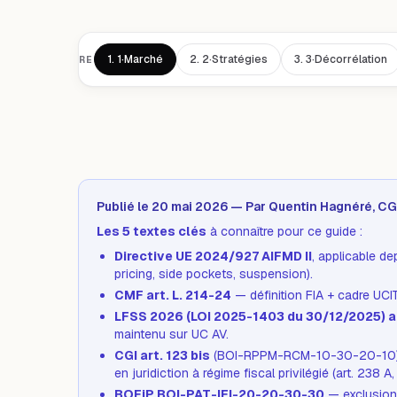
1.
1·Marché
2.
2·Stratégies
3.
3·Décorrélation
SOMMAIRE
Publié le 20 mai 2026 — Par Quentin Hagnéré, 
Les 5 textes clés
à connaître pour ce guide :
Directive UE 2024/927 AIFMD II
, applicable d
pricing, side pockets, suspension).
CMF art. L. 214-24
— définition FIA + cadre UCI
LFSS 2026 (LOI 2025-1403 du 30/12/2025) ar
maintenu sur UC AV.
CGI art. 123 bis
(BOI-RPPM-RCM-10-30-20-10) —
en juridiction à régime fiscal privilégié (art. 238 A
BOFiP BOI-PAT-IFI-20-20-30-30
— exclusion 