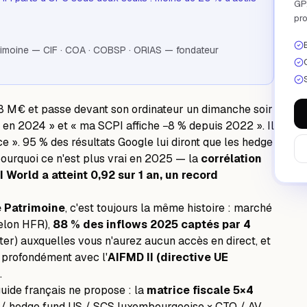
GP,
pro
atrimoine — CIF · COA · COBSP · ORIAS — fondateur
,8 M€ et passe devant son ordinateur un dimanche soir
% en 2024 » et « ma SCPI affiche −8 % depuis 2022 ». Il
 ». 95 % des résultats Google lui diront que les hedge
pourquoi ce n'est plus vrai en 2025 — la
corrélation
orld a atteint 0,92 sur 1 an, un record
 Patrimoine
, c'est toujours la même histoire : marché
elon HFR),
88 % des inflows 2025 captés par 4
ter) auxquelles vous n'aurez aucun accès en direct, et
r profondément avec l'
AIFMD II (directive UE
.
uide français ne propose : la
matrice fiscale 5×4
I / hedge fund US / SCS luxembourgeoise × CTO / AV