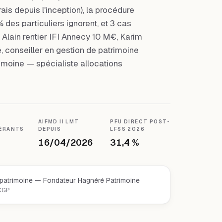
is depuis l'inception), la procédure
 des particuliers ignorent, et 3 cas
 Alain rentier IFI Annecy 10 M€, Karim
 conseiller en gestion de patrimoine
oine — spécialiste allocations
4
AIFMD II LMT
PFU DIRECT POST-
ÉRANTS
DEPUIS
LFSS 2026
16/04/2026
31,4 %
 patrimoine — Fondateur Hagnéré Patrimoine
 CGP