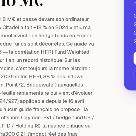
i
 1,8 M€ et passe devant son ordinateur
 Citadel a fait +18 % en 2024 » et « ma
mment investir en hedge funds en France
 hedge funds sont décorrélés. Ce guide va
025 — la corrélation HFRI Fund Weighted
 1 an, un record historique. Sur les
moine, c'est toujours la même histoire :
2026 selon HFR), 88 % des inflows
m, Point72, Bridgewater) auxquelles
feuille réglementaire qui vient d'évoluer
4/927) applicable depuis le 16 avril
'aucun guide français ne propose : la
ds offshore Cayman-BVI / hedge fund US /
D / Holding IS), la nuance critique sur
300 0,21, l'impact réel des frais