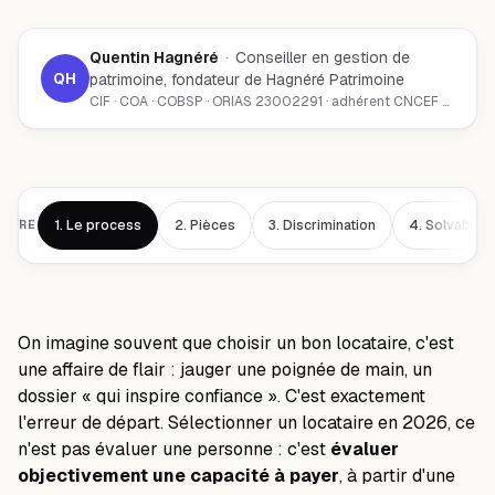
Quentin Hagnéré
·
Conseiller en gestion de
QH
patrimoine, fondateur de Hagnéré Patrimoine
CIF · COA · COBSP · ORIAS 23002291 · adhérent CNCEF Patrimoine
1.
Le process
2.
Pièces
3.
Discrimination
4.
Solvabilité
AIRE
On imagine souvent que choisir un bon locataire, c'est
une affaire de flair : jauger une poignée de main, un
dossier « qui inspire confiance ». C'est exactement
l'erreur de départ. Sélectionner un locataire en 2026, ce
n'est pas évaluer une personne : c'est
évaluer
objectivement une capacité à payer
, à partir d'une