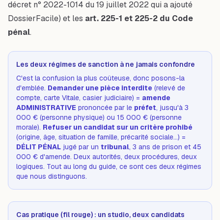
décret n° 2022-1014 du 19 juillet 2022 qui a ajouté
DossierFacile) et les
art. 225-1 et 225-2 du Code
pénal
.
Les deux régimes de sanction à ne jamais confondre
C'est la confusion la plus coûteuse, donc posons-la
d'emblée.
Demander une pièce interdite
(relevé de
compte, carte Vitale, casier judiciaire) =
amende
ADMINISTRATIVE
prononcée par le
préfet
, jusqu'à 3
000 € (personne physique) ou 15 000 € (personne
morale).
Refuser un candidat sur un critère prohibé
(origine, âge, situation de famille, précarité sociale…) =
DÉLIT PÉNAL
jugé par un
tribunal
, 3 ans de prison et 45
000 € d'amende. Deux autorités, deux procédures, deux
logiques. Tout au long du guide, ce sont ces deux régimes
que nous distinguons.
Cas pratique (fil rouge) : un studio, deux candidats