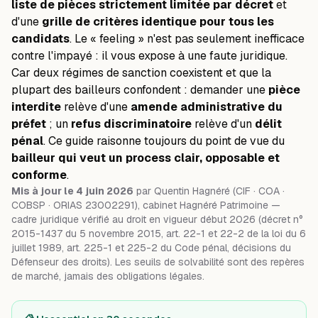
liste de pièces strictement limitée par décret
et
d'une
grille de critères identique pour tous les
candidats
. Le « feeling » n'est pas seulement inefficace
contre l'impayé : il vous expose à une faute juridique.
Car deux régimes de sanction coexistent et que la
plupart des bailleurs confondent : demander une
pièce
interdite
relève d'une
amende administrative du
préfet
; un
refus discriminatoire
relève d'un
délit
pénal
. Ce guide raisonne toujours du point de vue du
bailleur qui veut un process clair, opposable et
conforme
.
Mis à jour le 4 juin 2026
par Quentin Hagnéré (CIF · COA ·
COBSP · ORIAS 23002291), cabinet Hagnéré Patrimoine —
cadre juridique vérifié au droit en vigueur début 2026 (décret n°
2015-1437 du 5 novembre 2015, art. 22-1 et 22-2 de la loi du 6
juillet 1989, art. 225-1 et 225-2 du Code pénal, décisions du
Défenseur des droits). Les seuils de solvabilité sont des repères
de marché, jamais des obligations légales.