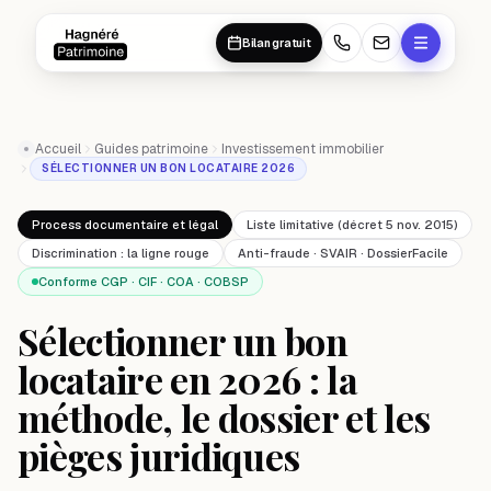
Aller au contenu principal
Aller au contenu principal
Bilan gratuit
Accueil
Guides patrimoine
Investissement immobilier
SÉLECTIONNER UN BON LOCATAIRE 2026
Process documentaire et légal
Liste limitative (décret 5 nov. 2015)
Discrimination : la ligne rouge
Anti-fraude · SVAIR · DossierFacile
Conforme CGP · CIF · COA · COBSP
Sélectionner un bon
locataire en 2026 : la
méthode, le dossier et les
pièges juridiques