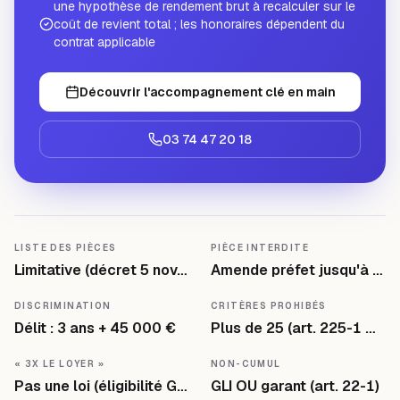
une hypothèse de rendement brut à recalculer sur le
coût de revient total ; les honoraires dépendent du
contrat applicable
Découvrir l'accompagnement clé en main
03 74 47 20 18
LISTE DES PIÈCES
PIÈCE INTERDITE
Limitative (décret 5 nov. 2015)
Amende préfet jusqu'à 3 000 / 15 000 €
DISCRIMINATION
CRITÈRES PROHIBÉS
Délit : 3 ans + 45 000 €
Plus de 25 (art. 225-1 C. pén.)
« 3X LE LOYER »
NON-CUMUL
Pas une loi (éligibilité GLI)
GLI OU garant (art. 22-1)