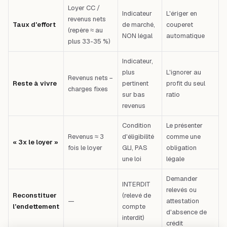
Loyer CC /
Indicateur
L'ériger en
revenus nets
Taux d'effort
de marché,
couperet
(repère ≈ au
NON légal
automatique
plus 33-35 %)
Indicateur,
plus
L'ignorer au
Revenus nets −
Reste à vivre
pertinent
profit du seul
charges fixes
sur bas
ratio
revenus
Condition
Le présenter
Revenus ≈ 3
d'éligibilité
comme une
« 3x le loyer »
fois le loyer
GLI, PAS
obligation
une loi
légale
Demander
INTERDIT
relevés ou
Reconstituer
(relevé de
—
attestation
l'endettement
compte
d'absence de
interdit)
crédit