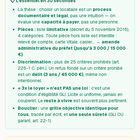
📋 L'essentiel en 30 secondes
La thèse : choisir un locataire est un
process
documentaire et légal
, pas une intuition — on
évalue une
capacité à payer
, pas une personne.
Pièces :
liste
limitative
(décret du 5 novembre 2015),
4 catégories. Toute pièce hors liste est interdite :
relevé de compte, carte Vitale, casier… →
amende
administrative du préfet (jusqu'à 3 000 / 15 000
€)
.
Discrimination :
plus de 25 critères prohibés (art.
225-1 C. pén.). Un refus fondé sur un critère prohibé
est un
délit (3 ans / 45 000 €)
, même non
intentionnel.
« 3x le loyer » n'est PAS une loi
: c'est une
condition d'éligibilité GLI. Licite si uniforme, jamais en
couperet. Le
reste à vivre
est souvent plus pertinent.
Bouclier :
une
grille objective identique pour
tous
, tracée par écrit, et
une seule sûreté
(GLI OU
garant, art. 22-1).