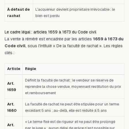
À défaut de
L'acquéreur devient propriétaire irrévocable : le
rachat
bien est perdu
Le cadre légal : articles 1659 à 1673 du Code civil
La vente à réméré est encadrée par les articles
1659 à 1673 du
Code civil
, sous l'intitulé « De la faculté de rachat ». Les règles
clés :
Article
Règle
Tableau comparatif : Article — Règle — Premier cas : Art. 1659
Définit la faculté de rachat : le vendeur se réserve de
Art.
reprendre la chose vendue, moyennant restitution du prix
1659
et remboursement
Art.
La faculté de rachat ne peut être stipulée pour un terme
1660
excédant 5 ans ; au-delà, elle est réduite à 5 ans
« Le terme fixé est de rigueur et ne peut être prolongé
Art.
par le juge » : aucun délai de grâce n'est possible sur