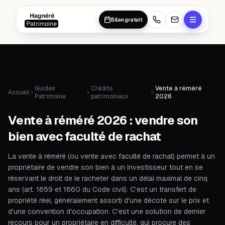
Aller au contenu principal
Aller au contenu principal
Bilan gratuit
Guides
Crédits
Vente à réméré
Accueil
Patrimoine
patrimoniaux
2026
Vente à réméré 2026 : vendre son
bien avec faculté de rachat
La vente à réméré (ou vente avec faculté de rachat) permet à un
propriétaire de vendre son bien à un investisseur tout en se
réservant le droit de le racheter dans un délai maximal de cinq
ans (art. 1659 et 1660 du Code civil). C'est un transfert de
propriété réel, généralement assorti d'une décote sur le prix et
d'une convention d'occupation. C'est une solution de dernier
recours pour un propriétaire en difficulté, qui procure des