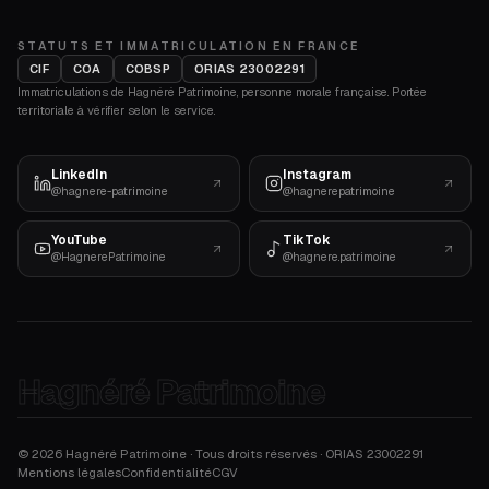
STATUTS ET IMMATRICULATION EN FRANCE
CIF
COA
COBSP
ORIAS 23002291
Immatriculations de Hagnéré Patrimoine, personne morale française. Portée
territoriale à vérifier selon le service.
LinkedIn
Instagram
@hagnere-patrimoine
@hagnerepatrimoine
YouTube
TikTok
@HagnerePatrimoine
@hagnere.patrimoine
Hagnéré Patrimoine
©
2026
Hagnéré Patrimoine · Tous droits réservés · ORIAS
23002291
Mentions légales
Confidentialité
CGV