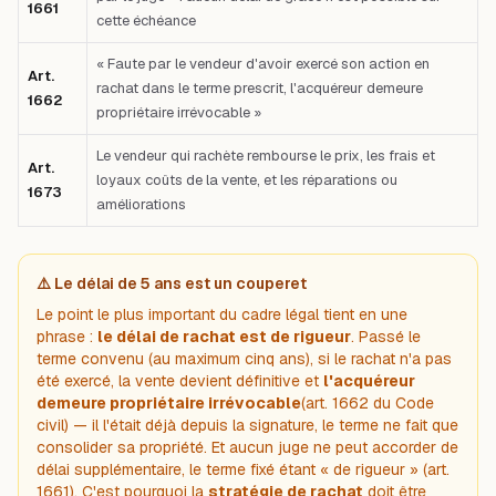
1661
cette échéance
« Faute par le vendeur d'avoir exercé son action en
Art.
rachat dans le terme prescrit, l'acquéreur demeure
1662
propriétaire irrévocable »
Le vendeur qui rachète rembourse le prix, les frais et
Art.
loyaux coûts de la vente, et les réparations ou
1673
améliorations
⚠️ Le délai de 5 ans est un couperet
Le point le plus important du cadre légal tient en une
phrase :
le délai de rachat est de rigueur
. Passé le
terme convenu (au maximum cinq ans), si le rachat n'a pas
été exercé, la vente devient définitive et
l'acquéreur
demeure propriétaire irrévocable
(art. 1662 du Code
civil) — il l'était déjà depuis la signature, le terme ne fait que
consolider sa propriété. Et aucun juge ne peut accorder de
délai supplémentaire, le terme fixé étant «
de rigueur
» (art.
1661). C'est pourquoi la
stratégie de rachat
doit être