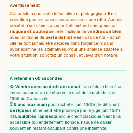
Avertissement
Cet article a une visée informative et pédagogique. Il ne
constitue pas un conseil personnalisé ni une offre. Aucune
société n'est citée. La vente à réméré est une opération
risquée et coûteuse
: elle implique de
vendre son bien
,
avec un risque de
perte définitive
en cas de non-rachat.
Elle ne doit jamais être décidée dans l'urgence ni sans
avoir examiné les alternatives. Pour une analyse adaptée à
votre situation, sollicitez un conseil et l'avis d'un notaire.
À retenir en 60 secondes
🔁
Vendre avec un droit de rachat
: on cède le bien à un
investisseur et on se réserve le droit de le racheter (art.
1659 du Code civil).
⏳
5 ans maximum
pour racheter (art. 1660) ; le délai est
de rigueur
et ne peut être prolongé par le juge (art. 1661).
💶
Liquidités rapides
quand le crédit classique n'est plus
accessible (surendettement, fichage, risque de saisie),
souvent en restant occupant contre une indemnité.