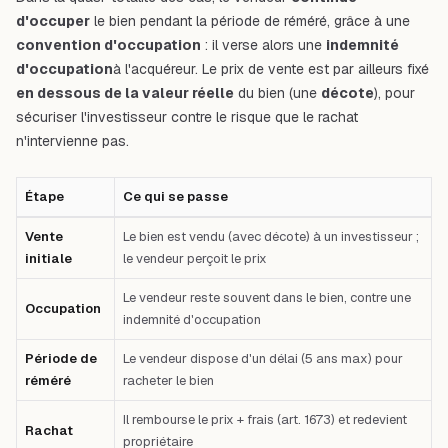
d'occuper
le bien pendant la période de réméré, grâce à une
convention d'occupation
: il verse alors une
indemnité
d'occupation
à l'acquéreur. Le prix de vente est par ailleurs fixé
en dessous de la valeur réelle
du bien (une
décote
), pour
sécuriser l'investisseur contre le risque que le rachat
n'intervienne pas.
Étape
Ce qui se passe
Tableau comparatif : Étape — Ce qui se passe — Premier cas : Vente initi
Vente
Le bien est vendu (avec décote) à un investisseur ;
initiale
le vendeur perçoit le prix
Le vendeur reste souvent dans le bien, contre une
Occupation
indemnité d'occupation
Période de
Le vendeur dispose d'un délai (5 ans max) pour
réméré
racheter le bien
Il rembourse le prix + frais (art. 1673) et redevient
Rachat
propriétaire