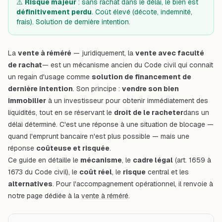
⚠️
Risque majeur
: sans rachat dans le délai, le bien est
définitivement perdu
. Coût élevé (décote, indemnité,
frais). Solution de dernière intention.
La
vente à réméré
— juridiquement, la
vente avec faculté
de rachat
— est un mécanisme ancien du Code civil qui connaît
un regain d'usage comme
solution de financement de
dernière intention
. Son principe :
vendre son bien
immobilier
à un investisseur pour obtenir immédiatement des
liquidités, tout en se réservant le
droit de le racheter
dans un
délai déterminé. C'est une réponse à une situation de blocage —
quand l'emprunt bancaire n'est plus possible — mais une
réponse
coûteuse et risquée
.
Ce guide en détaille le
mécanisme
, le
cadre légal
(art. 1659 à
1673 du Code civil), le
coût réel
, le
risque
central et les
alternatives
. Pour l'accompagnement opérationnel, il renvoie à
notre page dédiée à la
vente à réméré
.