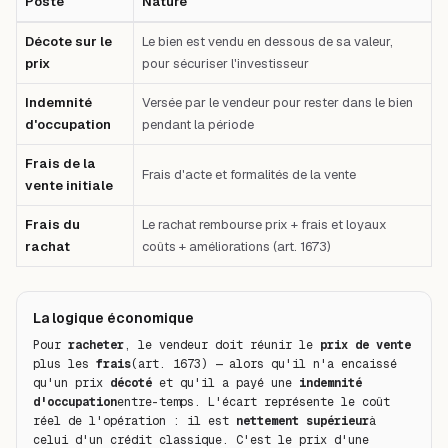
Poste
Nature
Tableau comparatif : Poste — Nature — Premier cas : Décote sur le prix
Décote sur le
Le bien est vendu en dessous de sa valeur,
prix
pour sécuriser l'investisseur
Indemnité
Versée par le vendeur pour rester dans le bien
d'occupation
pendant la période
Frais de la
Frais d'acte et formalités de la vente
vente initiale
Frais du
Le rachat rembourse prix + frais et loyaux
rachat
coûts + améliorations (art. 1673)
La logique économique
Pour 
racheter
, le vendeur doit réunir le 
prix de vente
plus
 les 
frais
(art. 1673) — alors qu'il n'a encaissé 
qu'un prix 
décoté
 et qu'il a payé une
indemnité 
d'occupation
entre-temps. L'écart représente le coût 
réel de l'opération : il est 
nettement supérieur
à 
celui d'un crédit classique. C'est le prix d'une 