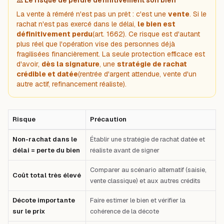
La vente à réméré n'est pas un prêt : c'est une
vente
. Si le
rachat n'est pas exercé dans le délai,
le bien est
définitivement perdu
(art. 1662). Ce risque est d'autant
plus réel que l'opération vise des personnes déjà
fragilisées financièrement. La seule protection efficace est
d'avoir,
dès la signature
, une
stratégie de rachat
crédible et datée
(rentrée d'argent attendue, vente d'un
autre actif, refinancement réaliste).
Risque
Précaution
Tableau comparatif : Risque — Précaution — Premier cas : Non-rachat dan
Non-rachat dans le
Établir une stratégie de rachat datée et
délai = perte du bien
réaliste avant de signer
Comparer au scénario alternatif (saisie,
Coût total très élevé
vente classique) et aux autres crédits
Décote importante
Faire estimer le bien et vérifier la
sur le prix
cohérence de la décote