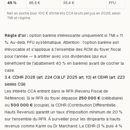
45 %
68,6 €
36,4 €
PFU
Net en poche pour 100 € d'intérêts CCA bruts perçus en 2026, selon
TMI et régime
Règle d'or :
option barème intéressante uniquement si TMI ≤ 11
%. Au-delà, PFU systématique. Attention : l'option barème est
irrévocable
et s'applique à l'ensemble des RCM du foyer fiscal
pour l'année — à arbitrer avec vos dividendes (qui eux
bénéficient de l'abattement 40 % en barème) avant de cocher la
case.
3.4. CDHR 2026 (art. 224 CGI LF 2025 art. 10) et CEHR (art. 223
sexies CGI)
Les intérêts CCA entrent dans le RFR (Revenu Fiscal de
Référence). Si le RFR du foyer dépasse
250 000 €
(célibataire)
ou
500 000 €
(couple), la CDHR (Contribution Différentielle
Hauts Revenus) garantit un taux d'imposition minimum de 20 %
sur l'ensemble du RFR. À surveiller pour les dirigeants à hauts
revenus comme Karim ou Dr Marchand. La CEHR (3 % puis 4 %