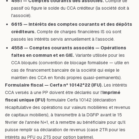
4551 — Comptes courants des associés.
Compte de
passif où figure le solde du CCA créditeur (la société doit à
l'associé).
6615 — Intérêts des comptes courants et des dépôts
créditeurs.
Compte de charges financières IS où sont
passés les intérêts servis annuellement à l'associé.
4558 — Comptes courants associés — Opérations
faites en commun et en GIE.
Variante utilisée pour les
CCA bloqués (convention de blocage formalisée — utile en
cas de financement bancaire de la société qui exige le
maintien des CCA en fonds propres quasi-permanents).
Formulaire fiscal — Cerfa n° 10142*22 (IFU).
Les intérêts
CCA versés à une PP doivent être déclarés sur l'
imprimé
fiscal unique (IFU)
formulaire Cerfa 10142 (déclaration
récapitulative des opérations sur valeurs mobilières et revenus
de capitaux mobiliers), à transmettre à la DGFiP avant le 15
février de l'année N+1, et à remettre au bénéficiaire pour qu'il
puisse remplir sa déclaration de revenus (case 2TR pour les
intérêts au PFU ou 2TS pour option barème).