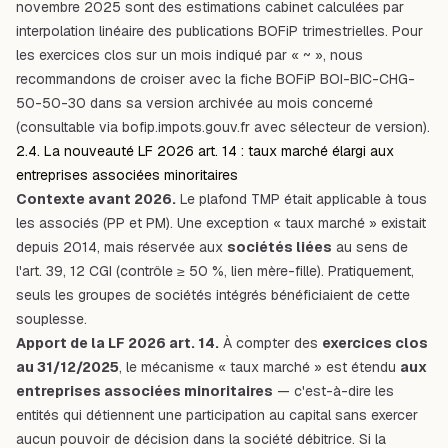
novembre 2025 sont des estimations cabinet calculées par
interpolation linéaire des publications BOFiP trimestrielles. Pour
les exercices clos sur un mois indiqué par « ~ », nous
recommandons de croiser avec la fiche BOFiP BOI-BIC-CHG-
50-50-30 dans sa version archivée au mois concerné
(consultable via
bofip.impots.gouv.fr
avec sélecteur de version).
2.4. La nouveauté LF 2026 art. 14 : taux marché élargi aux
entreprises associées minoritaires
Contexte avant 2026.
Le plafond TMP était applicable à tous
les associés (PP et PM). Une exception « taux marché » existait
depuis 2014, mais réservée aux
sociétés liées
au sens de
l'art. 39, 12 CGI (contrôle ≥ 50 %, lien mère-fille). Pratiquement,
seuls les groupes de sociétés intégrés bénéficiaient de cette
souplesse.
Apport de la LF 2026 art. 14.
À compter des
exercices clos
au 31/12/2025
, le mécanisme « taux marché » est étendu
aux
entreprises associées minoritaires
— c'est-à-dire les
entités qui détiennent une participation au capital sans exercer
aucun pouvoir de décision dans la société débitrice. Si la