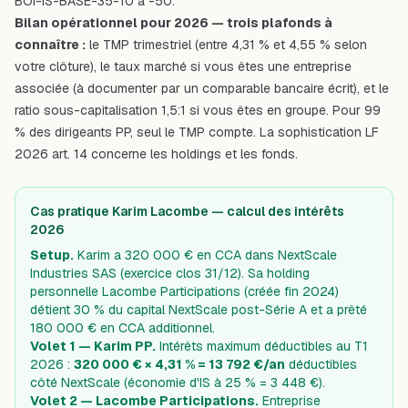
BOI-IS-BASE-35-10 à -50.
Bilan opérationnel pour 2026 — trois plafonds à
connaître :
le TMP trimestriel (entre 4,31 % et 4,55 % selon
votre clôture), le taux marché si vous êtes une entreprise
associée (à documenter par un comparable bancaire écrit), et le
ratio sous-capitalisation 1,5:1 si vous êtes en groupe. Pour 99
% des dirigeants PP, seul le TMP compte. La sophistication LF
2026 art. 14 concerne les holdings et les fonds.
Cas pratique Karim Lacombe — calcul des intérêts
2026
Setup.
Karim a 320 000 € en CCA dans NextScale
Industries SAS (exercice clos 31/12). Sa holding
personnelle Lacombe Participations (créée fin 2024)
détient 30 % du capital NextScale post-Série A et a prêté
180 000 € en CCA additionnel.
Volet 1 — Karim PP.
Intérêts maximum déductibles au T1
2026 :
320 000 € × 4,31 % = 13 792 €/an
déductibles
côté NextScale (économie d'IS à 25 % = 3 448 €).
Volet 2 — Lacombe Participations.
Entreprise