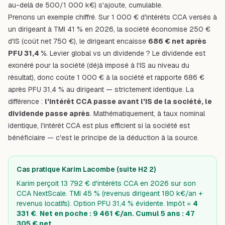
au-delà de 500/1 000 k€) s'ajoute, cumulable.
Prenons un exemple chiffré. Sur 1 000 € d'intérêts CCA versés à
un dirigeant à TMI 41 % en 2026, la société économise 250 €
d'IS (coût net 750 €), le dirigeant encaisse
686 € net après
PFU 31,4 %
. Levier global vs un dividende ? Le dividende est
exonéré pour la société (déjà imposé à l'IS au niveau du
résultat), donc coûte 1 000 € à la société et rapporte 686 €
après PFU 31,4 % au dirigeant — strictement identique. La
différence :
l'intérêt CCA passe avant l'IS de la société, le
dividende passe après
. Mathématiquement, à taux nominal
identique, l'intérêt CCA est plus efficient si la société est
bénéficiaire — c'est le principe de la déduction à la source.
Cas pratique Karim Lacombe (suite H2 2)
Karim perçoit 13 792 € d'intérêts CCA en 2026 sur son
CCA NextScale. TMI 45 % (revenus dirigeant 180 k€/an +
revenus locatifs). Option PFU 31,4 % évidente. Impôt =
4
331 €
.
Net en poche : 9 461 €/an. Cumul 5 ans : 47
305 € net.