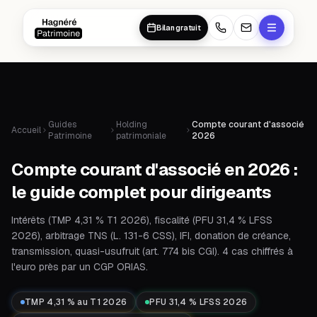
Aller au contenu principal
Aller au contenu principal
Bilan gratuit
Guides
Holding
Compte courant d'associé
Accueil
Patrimoine
patrimoniale
2026
Compte courant d'associé en 2026 :
le guide complet pour dirigeants
Intérêts (TMP 4,31 % T1 2026), fiscalité (PFU 31,4 % LFSS
2026), arbitrage TNS (L. 131-6 CSS), IFI, donation de créance,
transmission, quasi-usufruit (art. 774 bis CGI). 4 cas chiffrés à
l'euro près par un CGP ORIAS.
TMP 4,31 % au T1 2026
PFU 31,4 % LFSS 2026