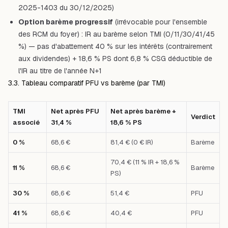
2025-1403 du 30/12/2025)
Option barème progressif
(irrévocable pour l'ensemble
des RCM du foyer) : IR au barème selon TMI (0/11/30/41/45
%) — pas d'abattement 40 % sur les intérêts (contrairement
aux dividendes) + 18,6 % PS dont 6,8 % CSG déductible de
l'IR au titre de l'année N+1
3.3. Tableau comparatif PFU vs barème (par TMI)
TMI
Net après PFU
Net après barème +
Verdict
associé
31,4 %
18,6 % PS
0 %
68,6 €
81,4 € (0 € IR)
Barème
70,4 € (11 % IR + 18,6 %
11 %
68,6 €
Barème
PS)
30 %
68,6 €
51,4 €
PFU
41 %
68,6 €
40,4 €
PFU