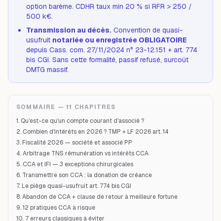
option barème. CDHR taux min 20 % si RFR > 250 /
500 k€.
Transmission au décès.
Convention de quasi-
usufruit
notariée ou enregistrée OBLIGATOIRE
depuis Cass. com. 27/11/2024 n° 23-12.151 + art. 774
bis CGI. Sans cette formalité, passif refusé, surcoût
DMTG massif.
SOMMAIRE — 11 CHAPITRES
1. Qu'est-ce qu'un compte courant d'associé ?
2. Combien d'intérêts en 2026 ? TMP + LF 2026 art. 14
3. Fiscalité 2026 — société et associé PP
4. Arbitrage TNS rémunération vs intérêts CCA
5. CCA et IFI — 3 exceptions chirurgicales
6. Transmettre son CCA : la donation de créance
7. Le piège quasi-usufruit art. 774 bis CGI
8. Abandon de CCA + clause de retour à meilleure fortune
9. 12 pratiques CCA à risque
10. 7 erreurs classiques à éviter