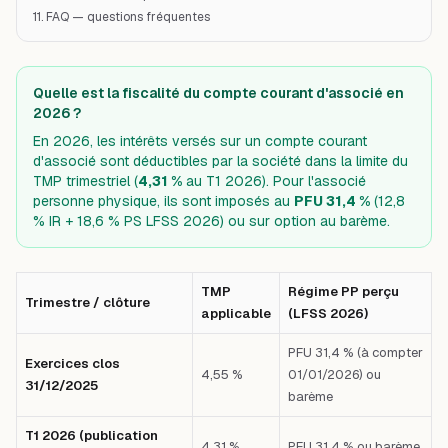
11. FAQ — questions fréquentes
Quelle est la fiscalité du compte courant d'associé en
2026 ?
En 2026, les intérêts versés sur un compte courant
d'associé sont déductibles par la société dans la limite du
TMP trimestriel (
4,31 %
au T1 2026). Pour l'associé
personne physique, ils sont imposés au
PFU 31,4 %
(12,8
% IR + 18,6 % PS LFSS 2026) ou sur option au barème.
TMP
Régime PP perçu
Trimestre / clôture
applicable
(LFSS 2026)
PFU 31,4 % (à compter
Exercices clos
4,55 %
01/01/2026) ou
31/12/2025
barème
T1 2026 (publication
4,31 %
PFU 31,4 % ou barème