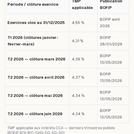
TMP
Publication
Période / clôture exercice
applicable
BOFiP
BOFiP avril
Exercices clos au 31/12/2025
4,55 %
2026
T1 2026 (clôtures janvier-
BOFiP
4,31 %
février-mars)
28/01/2026
BOFiP
T2 2026 — clôture mars 2026
4,39 %
13/05/2026
BOFiP
T2 2026 — clôture avril 2026
4,37 %
13/05/2026
BOFiP
T2 2026 — clôture mai 2026
4,34 %
13/05/2026
BOFiP
T2 2026 — clôture juin 2026
4,34 %
13/05/2026
TMP applicable aux intérêts CCA — derniers trimestres publiés
(BOFiP BOI-BIC-CHG-50-50-30)