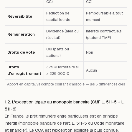
CC)
CC)
Réduction de
Remboursable à tout
Réversibilité
capital lourde
moment
Dividende (aléa du
Intérêts contractuels
Rémunération
résultat)
(plafond TMP)
Oui (parts ou
Droits de vote
Non
actions)
Droits
375 € forfaitaire si
Aucun
d'enregistrement
> 225 000 €
Apport en capital vs compte courant d'associé — les 5 différences clés
1.2. L'exception légale au monopole bancaire (CMF L. 511-5 + L.
511-6)
En France, le prêt rémunéré entre particuliers est en principe
interdit (monopole bancaire de l'art. L. 511-5 du Code monétaire
et financier). Le CCA est l'exception explicite la plus connue,