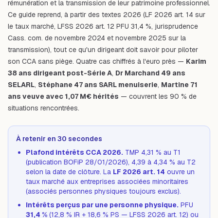
rémunération et la transmission de leur patrimoine professionnel.
Ce guide reprend, à partir des textes 2026 (LF 2026 art. 14 sur
le taux marché, LFSS 2026 art. 12 PFU 31,4 %, jurisprudence
Cass. com. de novembre 2024 et novembre 2025 sur la
transmission), tout ce qu'un dirigeant doit savoir pour piloter
son CCA sans piège. Quatre cas chiffrés à l'euro près —
Karim
38 ans dirigeant post-Série A
,
Dr Marchand 49 ans
SELARL
,
Stéphane 47 ans SARL menuiserie
,
Martine 71
ans veuve avec 1,07 M€ hérités
— couvrent les 90 % de
situations rencontrées.
À retenir en 30 secondes
Plafond intérêts CCA 2026.
TMP 4,31 % au T1
(publication BOFiP 28/01/2026), 4,39 à 4,34 % au T2
selon la date de clôture. La
LF 2026 art. 14
ouvre un
taux marché aux entreprises associées minoritaires
(associés personnes physiques toujours exclus).
Intérêts perçus par une personne physique.
PFU
31,4 %
(12,8 % IR + 18,6 % PS — LFSS 2026 art. 12) ou