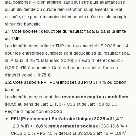
mal comprise — bien arbitrée, elle peut être plus avantageuse
qu'un dividende ou qu'une rémunération supplémentaire. Mal
calibrée, elle peut être moins intéressante qu'un simple compte
rémunéré bancaire.
3.1. Côté société : déductible du résultat fiscal IS dans la limite
du TMP
Les intérêts dans la limite TMP (ou taux marché LF 2026 art. 14
pour les entreprises éligibles) sont déductibles du résultat fiscal
IS. À taux IS 25 % (standard 2026), un euro d'intérêt déduit =
0,25 € d'IS économisé. Coût net pour la société d'un euro
d'intérêt versé =
0,75 €
.
3.2. Côté associé PP : RCM imposés au PFU 31,4 % ou option
barème
Les intérêts perçus sont des
revenus de capitaux mobiliers
(RCM) au sens de l'art. L. 136-7 CSS et de l'art. 158 du CGI.
Régime d'imposition en 2026 :
PFU (Prélèvement Forfaitaire Unique) 2026 = 31,4 %
:
12,8 % IR +
18,6 % prélèvements sociaux
(CSG 10,6 % +
CRDS 0,5 % + PS 7,5 % depuis LFSS 2026 art. 12 — LOI n°