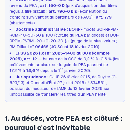
revenu du PEA ;
art. 150-0 D
(prix d'acquisition des titres
reçus à titre gratuit) ;
art. 796-0 bis
(exonération du
conjoint survivant et du partenaire de PACS) ;
art. 779
(abattements).
Doctrine administrative
: BOFiP-Impôts BOI-RPPM-
RCM-40-50-50 § 100 (clôture du PEA par décès) et BOI-
RPPM-PVBMI-20-10-20-30 § 1 (purge de la plus-value) ;
RM Trillard n° 06466 (JO Sénat 18 février 2010).
LFSS 2026 (loi n° 2025-1403 du 30 décembre
2025), art. 12
— hausse de la CSG de 9,2 % à 10,6 % (les
prélèvements sociaux sur le gain de PEA passent de
er
17,2 % à
18,6 %
depuis le 1
janvier 2026).
Jurisprudence
: CJUE 26 février 2015,
de Ruyter
(C-
623/13) et Conseil d'État 27 juillet 2015 n° 334551 ;
position du médiateur de l'AMF du 13 février 2026 sur
l'impossibilité de transférer les titres d'un PEA hérité.
1. Au décès, votre PEA est clôturé :
pourquoi c'est inévitable