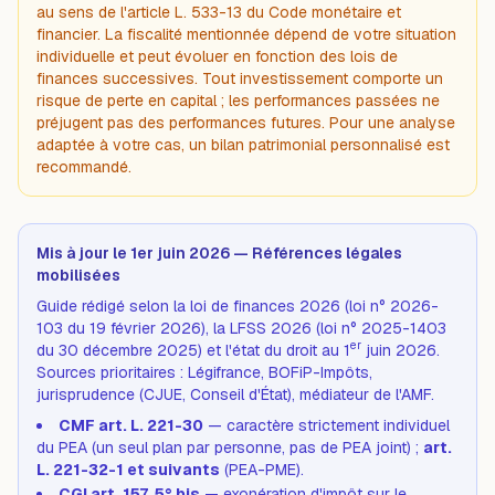
au sens de l'article L. 533-13 du Code monétaire et
financier. La fiscalité mentionnée dépend de votre situation
individuelle et peut évoluer en fonction des lois de
finances successives. Tout investissement comporte un
risque de perte en capital ; les performances passées ne
préjugent pas des performances futures. Pour une analyse
adaptée à votre cas, un bilan patrimonial personnalisé est
recommandé.
Mis à jour le 1er juin 2026 — Références légales
mobilisées
Guide rédigé selon la loi de finances 2026 (loi n° 2026-
103 du 19 février 2026), la LFSS 2026 (loi n° 2025-1403
er
du 30 décembre 2025) et l'état du droit au 1
juin 2026.
Sources prioritaires : Légifrance, BOFiP-Impôts,
jurisprudence (CJUE, Conseil d'État), médiateur de l'AMF.
CMF art. L. 221-30
— caractère strictement individuel
du PEA (un seul plan par personne, pas de PEA joint) ;
art.
L. 221-32-1 et suivants
(PEA-PME).
CGI art. 157, 5° bis
— exonération d'impôt sur le