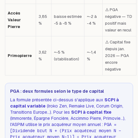
⚠️ PGA
Accès
3,85
baisse estimée
~-2 à
négative — TD
Valeur
%
-5 à -8 %
-4 %
positif mais
Pierre
valeur en recul
⚠️ Capital fixe
depuis jan.
3,62
~-5 %
~-1,4
Primopierre
2026 — PGA
%
(stabilisation)
%
encore
négative
PGA : deux formules selon le type de capital
La formule présentée ci-dessus s'applique aux
SCPI à
capital variable
(Iroko Zen, Remake Live, Corum Origin,
Transitions Europe…). Pour les
SCPI à capital fixe
(Immorente, Épargne Foncière, Accimmo Pierre, Primovie…),
l'ASPIM utilise le
prix acquéreur moyen annuel
:
PGA =
[Dividende brut N + (Prix acquéreur moyen N −
Prix acquéreur moyen N−1)] ÷ Prix acquéreur