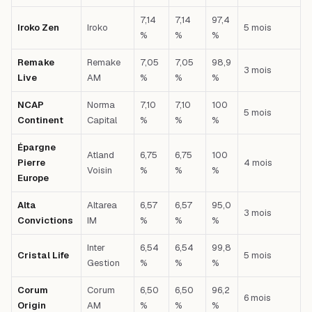
7,14
7,14
97,4
Iroko Zen
Iroko
5 mois
%
%
%
Remake
Remake
7,05
7,05
98,9
3 mois
Live
AM
%
%
%
NCAP
Norma
7,10
7,10
100
5 mois
Continent
Capital
%
%
%
Épargne
Atland
6,75
6,75
100
Pierre
4 mois
Voisin
%
%
%
Europe
Alta
Altarea
6,57
6,57
95,0
3 mois
Convictions
IM
%
%
%
Inter
6,54
6,54
99,8
Cristal Life
5 mois
Gestion
%
%
%
Corum
Corum
6,50
6,50
96,2
6 mois
Origin
AM
%
%
%