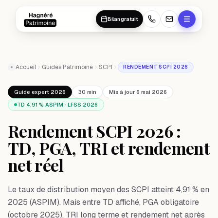
Aller au contenu principal
Aller au contenu principal
Bilan gratuit
Accueil
Guides Patrimoine
SCPI
RENDEMENT SCPI 2026
Guide expert 2026
30 min
Mis à jour 6 mai 2026
TD 4,91 % ASPIM · LFSS 2026
Rendement SCPI 2026 :
TD, PGA, TRI et rendement
net réel
Le taux de distribution moyen des SCPI atteint 4,91 % en
2025 (ASPIM). Mais entre TD affiché, PGA obligatoire
(octobre 2025), TRI long terme et rendement net après