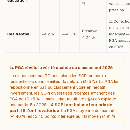
éducation
%
valeurs sou
pression
⚠️ Correctio
des valeurs
Primovie
Résidentiel
~4,2 %
~-4,5 %
logement —
4,04 %
PGA négati
en 2025
La PGA révèle la vérité cachée du classement 2025
Le classement par TD seul place les SCPI bureaux et
résidentielles dans le milieu du peloton (4-5 %). La PGA les
repositionne en bas du classement voire en négatif.
Inversement, les SCPI diversifiées récentes affichent des
PGA de 13-15 % — mais l'effet relutif (voir §4) en explique
une partie. En 2025,
14 SCPI ont baissé leur prix de
part, 18 l'ont revalorisé
. La PGA moyenne du marché
(+1,46 %) est 3,45 points inférieure au TD moyen (4,91 %).