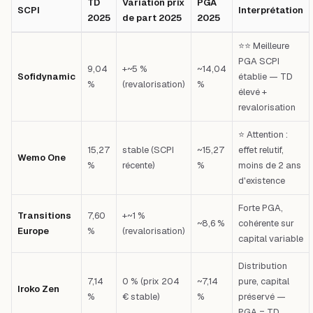
TD
Variation prix
PGA
SCPI
Interprétation
2025
de part 2025
2025
Tableau comparatif : SCPI — TD 2025 — Variation prix de part 2025 — 
⭐⭐ Meilleure
PGA SCPI
9,04
+~5 %
~14,04
Sofidynamic
établie — TD
%
(revalorisation)
%
élevé +
revalorisation
⭐ Attention :
15,27
stable (SCPI
~15,27
effet relutif,
Wemo One
%
récente)
%
moins de 2 ans
d'existence
Forte PGA,
Transitions
7,60
+~1 %
~8,6 %
cohérente sur
Europe
%
(revalorisation)
capital variable
Distribution
7,14
0 % (prix 204
~7,14
pure, capital
Iroko Zen
%
€ stable)
%
préservé —
PGA = TD