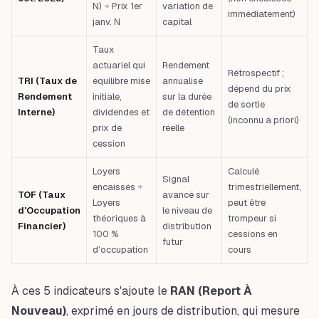
N) ÷ Prix 1er
variation de
immédiatement)
janv. N
capital
Taux
actuariel qui
Rendement
Rétrospectif ;
TRI (Taux de
équilibre mise
annualisé
dépend du prix
Rendement
initiale,
sur la durée
de sortie
Interne)
dividendes et
de détention
(inconnu a priori)
prix de
réelle
cession
Loyers
Calculé
Signal
encaissés ÷
trimestriellement,
TOF (Taux
avancé sur
Loyers
peut être
d'Occupation
le niveau de
théoriques à
trompeur si
Financier)
distribution
100 %
cessions en
futur
d'occupation
cours
À ces 5 indicateurs s'ajoute le
RAN (Report À
Nouveau)
, exprimé en jours de distribution, qui mesure