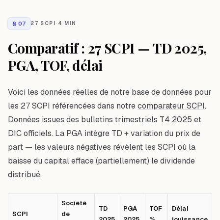
§
07
27 SCPI
·
4 MIN
Comparatif : 27 SCPI — TD 2025,
PGA, TOF, délai
Voici les données réelles de notre base de données pour
les 27 SCPI référencées dans notre
comparateur SCPI
.
Données issues des bulletins trimestriels T4 2025 et
DIC officiels. La PGA intègre TD + variation du prix de
part — les valeurs négatives révèlent les SCPI où la
baisse du capital efface (partiellement) le dividende
distribué.
Société
TD
PGA
TOF
Délai
SCPI
de
2025
2025
%
jouissance