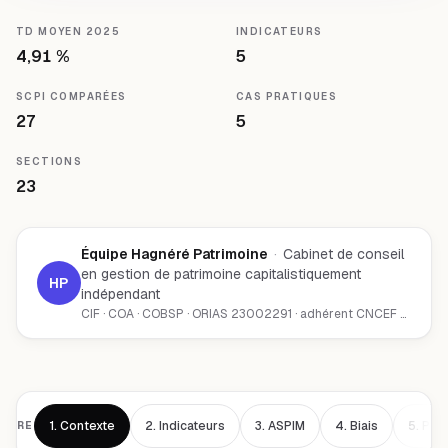
TD MOYEN 2025
INDICATEURS
4,91 %
5
SCPI COMPARÉES
CAS PRATIQUES
27
5
SECTIONS
23
Équipe Hagnéré Patrimoine
·
Cabinet de conseil
en gestion de patrimoine capitalistiquement
HP
indépendant
CIF · COA · COBSP · ORIAS 23002291 · adhérent CNCEF Patrimoine
1.
Contexte
2.
Indicateurs
3.
ASPIM
4.
Biais
5.
PGA
AIRE