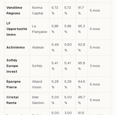
Vendôme
Norma
5,72
5,72
91,7
5 mois
Régions
Capital
%
%
%
LF
La
5,68
5,68
95,3
Opportunité
5 mois
Française
%
%
%
Immo
5,49
5,80
92,8
ActivImmo
Alderan
5 mois
%
%
%
Sofidy
5,41
5,41
95,8
Europe
Sofidy
3 mois
%
%
%
Invest
Épargne
Atland
5,28
5,28
94,5
5 mois
Pierre
Voisin
%
%
%
Cristal
Inter
5,00
5,00
98,7
5 mois
Rente
Gestion
%
%
%
5,00
3,00
91,5