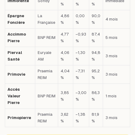
Immorente
Sofidy
Immédiate
%
%
%
Épargne
La
4,86
0,00
90,0
4 mois
Foncière
Française
%
%
%
Accimmo
4,77
−0,93
87,4
BNP REIM
5 mois
Pierre
%
%
%
Pierval
Euryale
4,06
−1,30
94,8
3 mois
Santé
AM
%
%
%
Praemia
4,04
−7,31
95,2
Primovie
3 mois
REIM
%
%
%
Accès
3,85
−3,00
86,3
Valeur
BNP REIM
1 mois
%
%
%
Pierre
Praemia
3,62
−1,38
81,9
Primopierre
3 mois
REIM
%
%
%