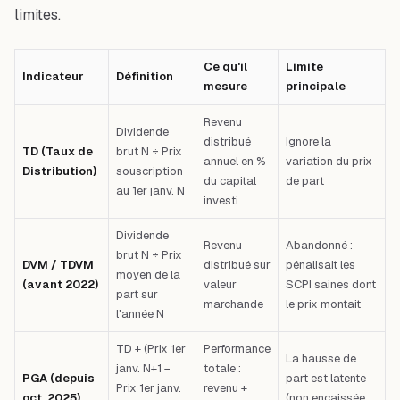
limites.
Ce qu'il
Limite
Indicateur
Définition
mesure
principale
Tableau comparatif : Indicateur — Définition — Ce qu'il mesure — Limite p
Revenu
Dividende
distribué
Ignore la
TD (Taux de
brut N ÷ Prix
annuel en %
variation du prix
Distribution)
souscription
du capital
de part
au 1er janv. N
investi
Dividende
Revenu
Abandonné :
brut N ÷ Prix
DVM / TDVM
distribué sur
pénalisait les
moyen de la
(avant 2022)
valeur
SCPI saines dont
part sur
marchande
le prix montait
l'année N
TD + (Prix 1er
Performance
La hausse de
janv. N+1 −
totale :
PGA (depuis
part est latente
Prix 1er janv.
revenu +
oct. 2025)
(non encaissée