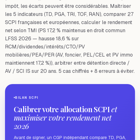
impôt, les écarts peuvent être considérables. Maîtriser
les 5 indicateurs (TD, PGA, TRI, TOF, RAN), comparer 27
SCPI françaises et européennes, calculer le rendement
net selon TMI (PS 17,2 % maintenus en droit commun
LFSS 2026 — hausse 18,6 % sur
RCM/dividendes/intérêts/CTO/PV
mobilières/PEA/PER (AV, foncier, PEL/CEL et PV immo
maintiennent 17,2 %)), arbitrer entre détention directe /
AV / SCI IS sur 20 ans. 5 cas chiffrés + 8 erreurs à éviter.
BILAN SCPI
Calibrer votre allocation SCPI
et
maximiser votre rendement net
2026
Avant de signer, un CGP indépendant compare TD, PGA,