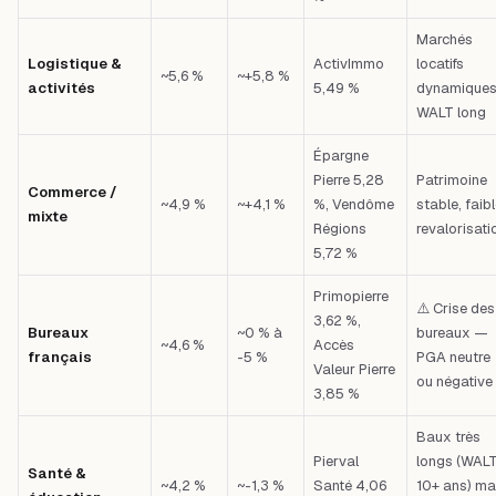
Marchés
Logistique &
ActivImmo
locatifs
~5,6 %
~+5,8 %
activités
5,49 %
dynamiques
WALT long
Épargne
Pierre 5,28
Patrimoine
Commerce /
~4,9 %
~+4,1 %
%, Vendôme
stable, faib
mixte
Régions
revalorisati
5,72 %
Primopierre
⚠️ Crise des
3,62 %,
Bureaux
~0 % à
bureaux —
~4,6 %
Accès
français
-5 %
PGA neutre
Valeur Pierre
ou négative
3,85 %
Baux très
Pierval
longs (WAL
Santé &
~4,2 %
~-1,3 %
Santé 4,06
10+ ans) ma