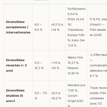
Tableau comparatif : Catégorie — TD moyen 2025 (ASPIM) — PGA 2025 (AS
Sofidynamic
9,04 %
(PGA 14,04
0 % PS, créd
Diversifiées
6,0 –
+6,3 % à
%),
d'impôt —
européennes /
9,5 %
+14 %
Transitions
PGA leader
internationales
Europe 7,60
en 2025
%, Iroko Zen
7,14 %
⚠️ Effet relut
Wemo One
Diversifiées
—
9,0 –
~+13 à
15,27 %,
récentes (< 3
normalisati
15,3 %
+15 %
Reason
ans)
attendue ve
12,90 %
6-7 %
Remake Live
Track recor
Diversifiées
7,05 %,
5,5 – 7,5
+5,0 à
solide, PGA
établies (5
Corum
%
+8,0 %
cohérente
ans+)
Origin 6,50
avec TD
%