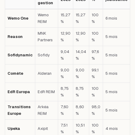
gestion
Tableau comparatif : SCPI — Société de gestion — TD 2025 — PGA 202
Wemo
15,27
15,27
100
Wemo One
6 mois
REIM
%
%
%
MNK
12,90
12,90
100
Reason
5 mois
Partners
%
%
%
9,04
14,04
97,6
Sofidynamic
Sofidy
5 mois
%
%
%
9,00
9,00
99,1
Comète
Alderan
5 mois
%
%
%
8,75
8,75
100
EdR Europa
EdR REIM
5 mois
%
%
%
Transitions
Arkéa
7,60
8,60
98,0
5 mois
Europe
REIM
%
%
%
7,51
10,51
100
Upeka
Axipit
4 mois
%
%
%