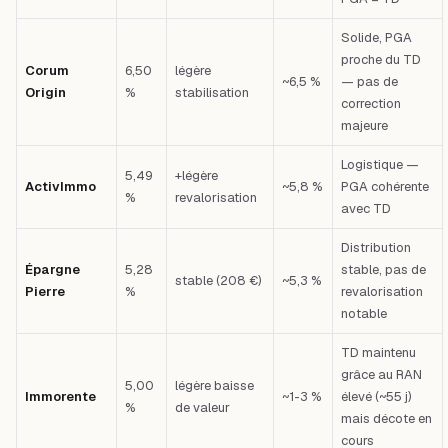
Solide, PGA
proche du TD
Corum
6,50
légère
~6,5 %
— pas de
Origin
%
stabilisation
correction
majeure
Logistique —
5,49
+légère
ActivImmo
~5,8 %
PGA cohérente
%
revalorisation
avec TD
Distribution
Épargne
5,28
stable, pas de
stable (208 €)
~5,3 %
Pierre
%
revalorisation
notable
TD maintenu
grâce au RAN
5,00
légère baisse
Immorente
~1-3 %
élevé (~55 j)
%
de valeur
mais décote en
cours