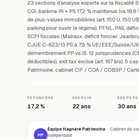
23 sections d'analyse experte sur la fiscalité 
CGI, barème IR + PS 17,2 % maintenus (vs 18,6 
de plus-values immobilières (art. 150 U, 150 UB
parking pour ouvrir le régime), PFNL, PAS, défic
SCPI fiscales (Malraux, déficit foncier, Jeanbru
CJUE C-623/13 PS à 7,5 % UE/EEE/Suisse/UK),
démembrement PP vs IS. 12 jurisprudences (CE
déductibles), exit tax exclue (art. 167 bis), 5 c
Patrimoine, cabinet CIF / COA / COBSP / Carte
PS FONCIERS
EXO PV IR
EXO PV PS
17,2 %
22 ans
30 ans
Équipe Hagnéré Patrimoine
·
Cabinet de con
HP
indépendant