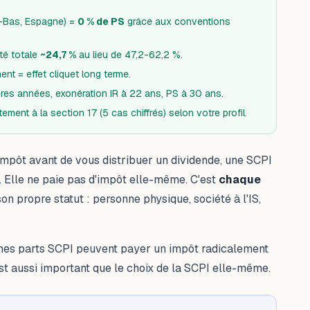
-Bas, Espagne) =
0 % de PS
grâce aux conventions
té totale
~24,7 %
au lieu de 47,2-62,2 %.
nt = effet cliquet long terme.
res années, exonération IR à 22 ans, PS à 30 ans.
tement à la
section 17 (5 cas chiffrés)
selon votre profil.
'impôt avant de vous distribuer un dividende, une SCPI
). Elle ne paie pas d'impôt elle-même. C'est
chaque
n propre statut : personne physique, société à l'IS,
es parts SCPI peuvent payer un impôt radicalement
 est aussi important que le choix de la SCPI elle-même.