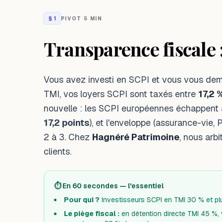
§
1
PIVOT
·
5 MIN
Transparence fiscale 
Vous avez investi en SCPI et vous vous dem
TMI, vos loyers SCPI sont taxés entre
17,2 
nouvelle : les SCPI européennes échappent
17,2 points
), et l'enveloppe (assurance-vie, 
2 à 3. Chez
Hagnéré Patrimoine
, nous arb
clients.
⏱️ En 60 secondes — l'essentiel
Pour qui ?
Investisseurs SCPI en TMI 30 % et plus
Le piège fiscal :
en détention directe TMI 45 %,