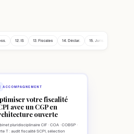
ss.
12.
IS
13.
Fiscales
14.
Déclar.
15.
Juris.
16.
Compar.
ACCOMPAGNEMENT
ptimiser votre fiscalité
CPI avec un CGP en
rchitecture ouverte
inet pluridisciplinaire CIF · COA · COBSP ·
te T : audit fiscalité SCPI, sélection