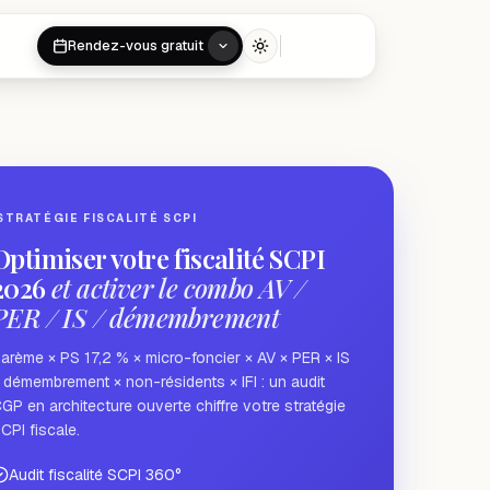
Rendez-vous gratuit
Toggle theme
STRATÉGIE FISCALITÉ SCPI
Optimiser votre fiscalité SCPI
2026
et activer le combo AV /
PER / IS / démembrement
arème × PS 17,2 % × micro-foncier × AV × PER × IS
 démembrement × non-résidents × IFI : un audit
GP en architecture ouverte chiffre votre stratégie
CPI fiscale.
Audit fiscalité SCPI 360°