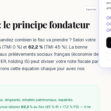
env
ant
#
ancrer
: le principe fondateur
andez combien le fisc va prendre ? Selon votre
%
(TMI 0 %) et
62,2 %
(TMI 45 %). La bonne
 aux prélèvements sociaux français (économie de
PER, holding IS) peut diviser votre note fiscale par
itrons cette équation chaque jour avec nos
, dirigeants, retraités patrimoniaux, expatriés.
 vous laissez
62,2 %
au fisc (45 % IR + 17,2 % PS) — il ne