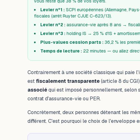
vous reste que 38 % de vos loyers.
Levier n°1 :
SCPI européennes (Allemagne, Pays
fiscales (arrêt Ruyter CJUE C-623/13).
Levier n°2 :
assurance-vie après 8 ans → fiscali
Levier n°3 :
holding IS → 25 % d'IS + amortisseme
Plus-values cession parts :
36,2 % les premiè
Temps de lecture :
22 minutes — ou allez direc
Contrairement à une société classique qui paie l
est
fiscalement transparente
(article 8 du CGI
associé
qui est imposé personnellement, selon so
contrat d'assurance-vie ou PER.
Concrètement, deux personnes détenant les mêm
différent. C'est pourquoi le choix de l'enveloppe