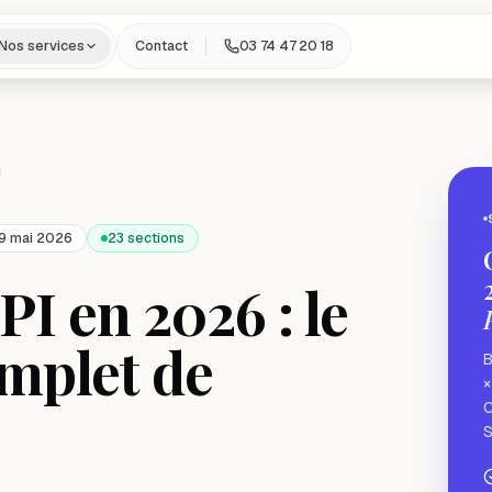
Nos services
Contact
03 74 47 20 18
 9 mai 2026
23 sections
PI en 2026 : le
omplet de
B
×
C
S