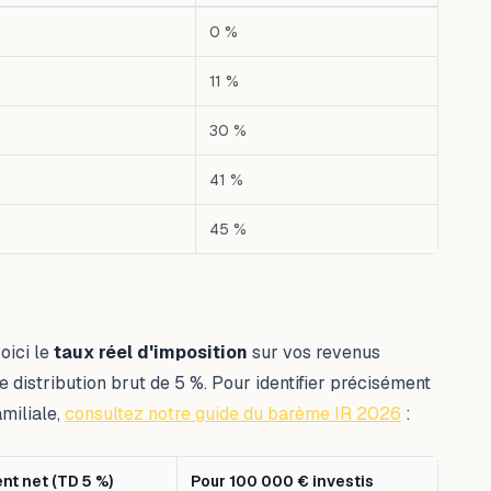
part) — Taux marginal — Premier cas : Jusqu'à 11 600 €
0 %
11 %
30 %
41 %
45 %
oici le
taux réel d'imposition
sur vos revenus
 distribution brut de 5 %. Pour identifier précisément
miliale,
consultez notre guide du barème IR 2026
:
t net (TD 5 %)
Pour 100 000 € investis