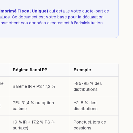
(Imprimé Fiscal Unique)
qui détaille votre quote-part de
alues. Ce document est votre base pour la déclaration.
ansmettent ces données directement à l'administration
Régime fiscal PP
Exemple
al PP — Exemple — Premier cas : Revenus fonciers
ne
~85-95 % des
Barème IR + PS 17,2 %
distributions
PFU 31,4 % ou option
~2-8 % des
e
barème
distributions
19 % IR + 17,2 % PS (+
Ponctuel, lors de
surtaxe)
cessions