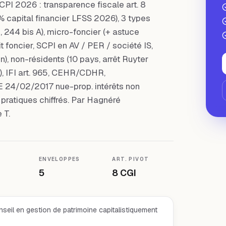
SCPI 2026 : transparence fiscale art. 8
% capital financier LFSS 2026), 3 types
, 244 bis A), micro-foncier (+ astuce
it foncier, SCPI en AV / PER / société IS,
n), non-résidents (10 pays, arrêt Ruyter
 IFI art. 965, CEHR/CDHR,
 24/02/2017 nue-prop. intérêts non
as pratiques chiffrés. Par Hagnéré
 T.
ENVELOPPES
ART. PIVOT
5
8 CGI
seil en gestion de patrimoine capitalistiquement