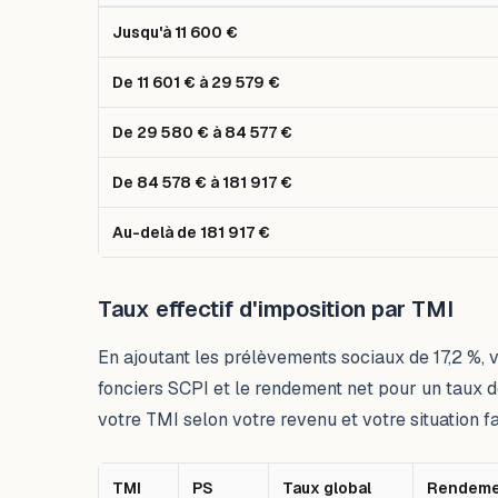
Tableau comparatif : Tranche de revenu imposable (par 
Jusqu'à 11 600 €
De 11 601 € à 29 579 €
De 29 580 € à 84 577 €
De 84 578 € à 181 917 €
Au-delà de 181 917 €
Taux effectif d'imposition par TMI
En ajoutant les prélèvements sociaux de 17,2 %, v
fonciers SCPI et le rendement net pour un taux de
votre TMI selon votre revenu et votre situation fa
TMI
PS
Taux global
Rendemen