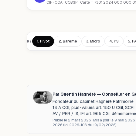
CIF · COA · COBSP · Carte T 7301 2024 000 000 0
1.
Pivot
2.
Barème
3.
Micro
4.
PS
5.
P
SOMMAIRE
Par Quentin Hagnéré — Conseiller en Ge
Fondateur du cabinet Hagnéré Patrimoine. Sp
14 A CGI, plus-values art. 150 U CGI, SCP
AV / PER / IS, IFI art. 965 CGI, démembreme
Publié le
2 mars 2026
· Mis à jour le
9 mai 2026
2026 (loi 2026-103 du 19/02/2026).