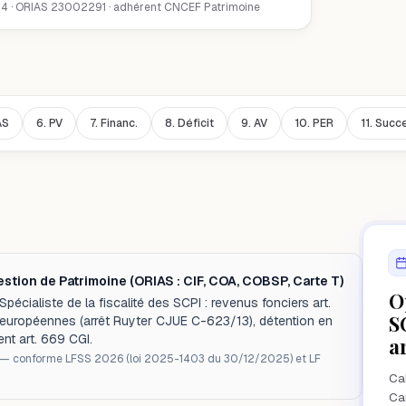
14 · ORIAS 23002291 · adhérent CNCEF Patrimoine
AS
6.
PV
7.
Financ.
8.
Déficit
9.
AV
10.
PER
11.
Succe
stion de Patrimoine (ORIAS : CIF, COA, COBSP, Carte T)
O
écialiste de la fiscalité des SCPI : revenus fonciers art.
S
I européennes (arrêt Ruyter CJUE C-623/13), détention en
nt art. 669 CGI.
a
— conforme LFSS 2026 (loi 2025-1403 du 30/12/2025) et LF
Cab
Car