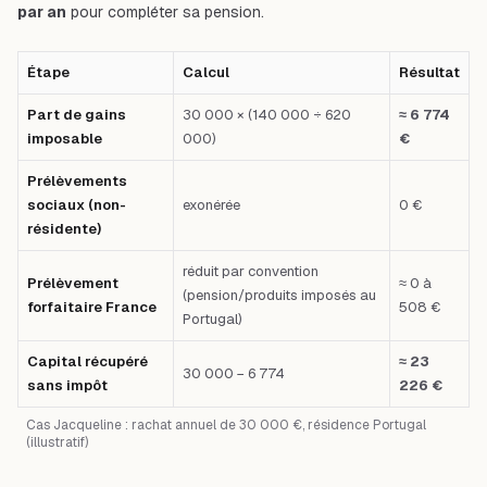
par an
pour compléter sa pension.
Étape
Calcul
Résultat
Part de gains
30 000 × (140 000 ÷ 620
≈ 6 774
imposable
000)
€
Prélèvements
sociaux (non-
exonérée
0 €
résidente)
réduit par convention
Prélèvement
≈ 0 à
(pension/produits imposés au
forfaitaire France
508 €
Portugal)
Capital récupéré
≈ 23
30 000 − 6 774
sans impôt
226 €
Cas Jacqueline : rachat annuel de 30 000 €, résidence Portugal
(illustratif)