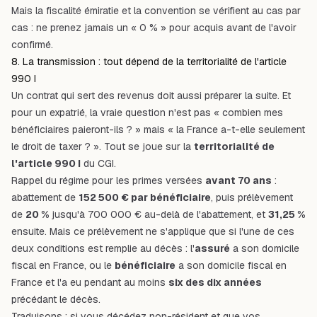
Mais la fiscalité émiratie et la convention se vérifient au cas par
cas : ne prenez jamais un « 0 % » pour acquis avant de l'avoir
confirmé.
8. La transmission : tout dépend de la territorialité de l'article
990 I
Un contrat qui sert des revenus doit aussi préparer la suite. Et
pour un expatrié, la vraie question n'est pas « combien mes
bénéficiaires paieront-ils ? » mais « la France a-t-elle seulement
le droit de taxer ? ». Tout se joue sur la
territorialité de
l'
article 990 I
du CGI.
Rappel du régime pour les primes versées
avant 70 ans
:
abattement de
152 500 € par bénéficiaire
, puis prélèvement
de
20 %
jusqu'à 700 000 € au-delà de l'abattement, et
31,25 %
ensuite. Mais ce prélèvement ne s'applique que si l'une de ces
deux conditions est remplie au décès : l'
assuré
a son domicile
fiscal en France,
ou
le
bénéficiaire
a son domicile fiscal en
France et l'a eu pendant au moins
six des dix années
précédant le décès.
Traduisons : si vous décédez non-résident et que vos