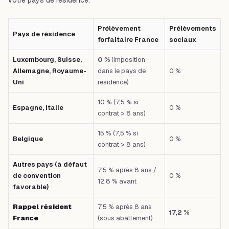
Prélèvement
Prélèvements
Pays de résidence
forfaitaire France
sociaux
Luxembourg, Suisse,
0 %
(imposition
Allemagne, Royaume-
dans le pays de
0 %
Uni
résidence)
10 % (7,5 % si
Espagne, Italie
0 %
contrat > 8 ans)
15 % (7,5 % si
Belgique
0 %
contrat > 8 ans)
Autres pays (à défaut
7,5 % après 8 ans /
de convention
0 %
12,8 % avant
favorable)
Rappel résident
7,5 % après 8 ans
17,2 %
France
(sous abattement)