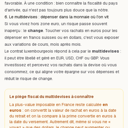
favorable. À une condition : bien connaître la fiscalité du pays
d'arrivée, qui n'est pas toujours plus douce que la nôtre.
6. Le multidevises : dépenser dans la monnaie où l'on vit
Si vous vivez hors zone euro, un risque passe souvent
inaperçu : le
change
. Toucher vos rachats en euros pour les
dépenser en francs suisses ou en dollars, c'est vous exposer
aux variations de cours, mois après mois.
Le contrat luxembourgeois répond à cela par le
multidevises
:
il peut être libellé et géré en EUR, USD, CHF ou GBP. Vous
investissez et percevez vos rachats dans la devise où vous
consommez, ce qui aligne votre épargne sur vos dépenses et
réduit le risque de change.
Le piège fiscal du multidevises à connaître
La plus-value imposable en France reste calculée
en
euros
: on convertit la valeur de rachat en euros à la date
du retrait et on la compare à la prime convertie en euros à
la date du versement. Autrement dit, même si vous ne «
voyez » que des dollars, le change peut augmenter
ou