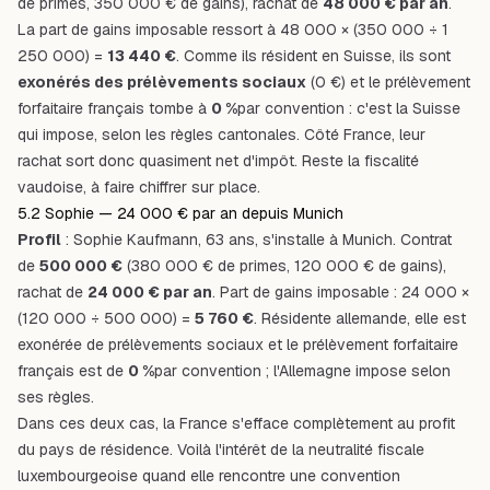
de primes, 350 000 € de gains), rachat de
48 000 € par an
.
La part de gains imposable ressort à 48 000 × (350 000 ÷ 1
250 000) =
13 440 €
. Comme ils résident en Suisse, ils sont
exonérés des prélèvements sociaux
(0 €) et le prélèvement
forfaitaire français tombe à
0 %
par convention : c'est la Suisse
qui impose, selon les règles cantonales. Côté France, leur
rachat sort donc quasiment net d'impôt. Reste la fiscalité
vaudoise, à faire chiffrer sur place.
5.2 Sophie — 24 000 € par an depuis Munich
Profil
: Sophie Kaufmann, 63 ans, s'installe à Munich. Contrat
de
500 000 €
(380 000 € de primes, 120 000 € de gains),
rachat de
24 000 € par an
. Part de gains imposable : 24 000 ×
(120 000 ÷ 500 000) =
5 760 €
. Résidente allemande, elle est
exonérée de prélèvements sociaux et le prélèvement forfaitaire
français est de
0 %
par convention ; l'Allemagne impose selon
ses règles.
Dans ces deux cas, la France s'efface complètement au profit
du pays de résidence. Voilà l'intérêt de la neutralité fiscale
luxembourgeoise quand elle rencontre une convention