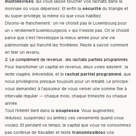
multidevises
, qui vous laisse toucher vos rachats dans la
monnaie où vous dépensez. Et enfin la
sécurité
du
triangle et
du super-privilège
, la même où que vous habitiez.
Disons-le franchement : on ne choisit pas le Luxembourg pour
un « rendement luxembourgeois » qui n'existe pas. On le choisit
parce que c'est l'enveloppe la mieux armée pour une vie
patrimoniale qui franchit les frontières. Reste à savoir comment
en tirer un revenu.
2. Le complément de revenus : les rachats partiels programmés
Pour transformer un capital en revenus, deux voies existent : la
rente viagère, irréversible, et le
rachat partiel programmé
, que
nous privilégions presque toujours pour un retraité. Le principe :
vous demandez à l'assureur de vous verser une somme fixe à
intervalle régulier — chaque mois, chaque trimestre ou chaque
année.
Tout l'intérêt tient dans la
souplesse
. Vous augmentez,
réduisez, suspendez ou arrêtez ces versements quand vous
voulez. Et pendant ce temps, le capital que vous ne consommez
pas continue de travailler et reste
transmissible
à vos