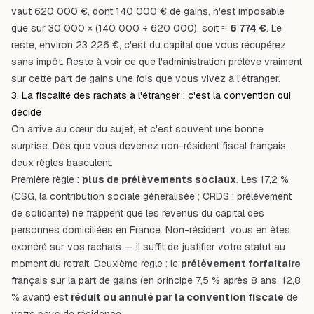
vaut 620 000 €, dont 140 000 € de gains, n'est imposable
que sur 30 000 × (140 000 ÷ 620 000), soit ≈
6 774 €
. Le
reste, environ 23 226 €, c'est du capital que vous récupérez
sans impôt. Reste à voir ce que l'administration prélève vraiment
sur cette part de gains une fois que vous vivez à l'étranger.
3. La fiscalité des rachats à l'étranger : c'est la convention qui
décide
On arrive au cœur du sujet, et c'est souvent une bonne
surprise. Dès que vous devenez non-résident fiscal français,
deux règles basculent.
Première règle :
plus de
prélèvements sociaux
. Les 17,2 %
(CSG, la contribution sociale généralisée ; CRDS ; prélèvement
de solidarité) ne frappent que les revenus du capital des
personnes domiciliées en France. Non-résident, vous en êtes
exonéré sur vos rachats — il suffit de justifier votre statut au
moment du retrait. Deuxième règle : le
prélèvement forfaitaire
français sur la part de gains (en principe 7,5 % après 8 ans, 12,8
% avant) est
réduit ou annulé par la
convention fiscale
de
votre pays de résidence.