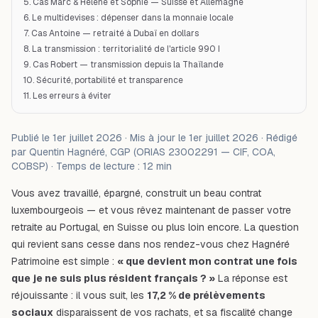
5. Cas Marc & Hélène et Sophie — Suisse et Allemagne
6. Le multidevises : dépenser dans la monnaie locale
7. Cas Antoine — retraité à Dubaï en dollars
8. La transmission : territorialité de l'article 990 I
9. Cas Robert — transmission depuis la Thaïlande
10. Sécurité, portabilité et transparence
11. Les erreurs à éviter
Publié le 1er juillet 2026 · Mis à jour le 1er juillet 2026 · Rédigé
par Quentin Hagnéré, CGP (ORIAS 23002291 — CIF, COA,
COBSP) · Temps de lecture : 12 min
Vous avez travaillé, épargné, construit un beau contrat
luxembourgeois — et vous rêvez maintenant de passer votre
retraite au Portugal, en Suisse ou plus loin encore. La question
qui revient sans cesse dans nos rendez-vous chez Hagnéré
Patrimoine est simple :
« que devient mon contrat une fois
que je ne suis plus résident français ? »
La réponse est
réjouissante : il vous suit, les
17,2 % de prélèvements
sociaux
disparaissent de vos rachats, et sa fiscalité change