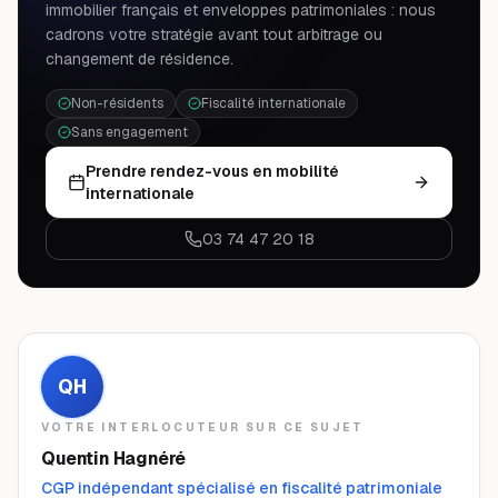
immobilier français et enveloppes patrimoniales : nous
cadrons votre stratégie avant tout arbitrage ou
changement de résidence.
Non-résidents
Fiscalité internationale
Sans engagement
Prendre rendez-vous en mobilité
internationale
03 74 47 20 18
QH
VOTRE INTERLOCUTEUR SUR CE SUJET
Quentin Hagnéré
CGP indépendant spécialisé en fiscalité patrimoniale