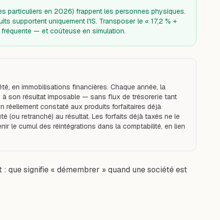
es particuliers en 2026) frappent les personnes physiques.
uits supportent uniquement l'IS. Transposer le « 17,2 % +
ur fréquente — et coûteuse en simulation.
été, en immobilisations financières. Chaque année, la
E) à son résultat imposable — sans flux de trésorerie tant
n réellement constaté aux produits forfaitaires déjà
té (ou retranché) au résultat. Les forfaits déjà taxés ne le
r le cumul des réintégrations dans la comptabilité, en lien
t : que signifie « démembrer » quand une société est