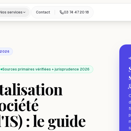
Nos services
Contact
03 74 47 20 18
 2026
Sources primaires vérifiées + jurisprudence 2026
talisation
C
ociété
d
f
'IS) : le guide
p
m
s