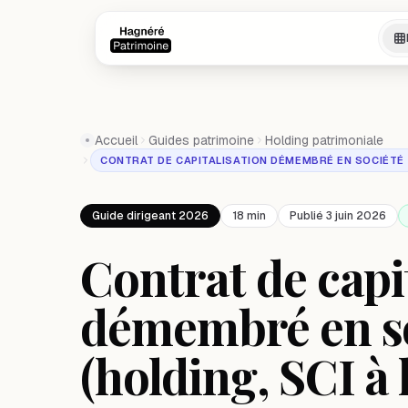
Aller au contenu principal
Aller au contenu principal
Accueil
Guides patrimoine
Holding patrimoniale
CONTRAT DE CAPITALISATION DÉMEMBRÉ EN SOCIÉTÉ
Guide dirigeant 2026
18 min
Publié 3 juin 2026
Contrat de capi
démembré en s
(holding, SCI à l