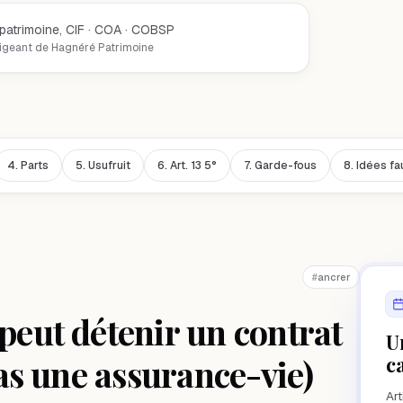
 patrimoine, CIF · COA · COBSP
igeant de Hagnéré Patrimoine
4.
Parts
5.
Usufruit
6.
Art. 13 5°
7.
Garde-fous
8.
Idées f
#
ancrer
peut détenir un contrat
U
pas une assurance-vie)
c
Art