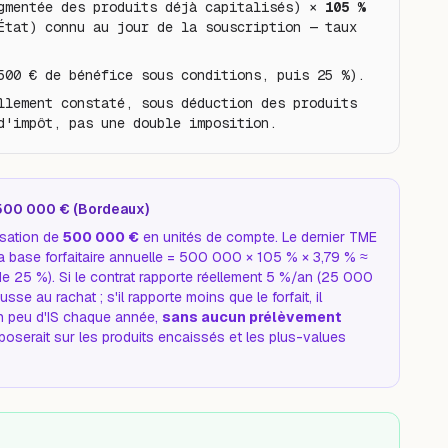
gmentée des produits déjà capitalisés) × 
105 % 
État) connu au jour de la souscription — taux 
500 € de bénéfice sous conditions, puis 25 %).
llement constaté, sous déduction des produits 
d'impôt, pas une double imposition.
 500 000 € (Bordeaux)
isation de
500 000 €
en unités de compte. Le dernier TME
a base forfaitaire annuelle = 500 000 × 105 % × 3,79 % ≈
 de 25 %). Si le contrat rapporte réellement 5 %/an (25 000
se au rachat ; s'il rapporte moins que le forfait, il
 un peu d'IS chaque année,
sans aucun prélèvement
mposerait sur les produits encaissés et les plus-values