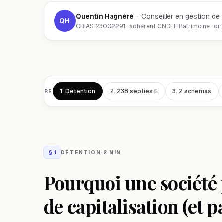
Quentin Hagnéré
·
Conseiller en gestion de
QH
ORIAS 23002291 · adhérent CNCEF Patrimoine · dir
1.
Détention
2.
238 septies E
3.
2 schémas
SOMMAIRE
§
1
DÉTENTION
·
2 MIN
Pourquoi une société 
de capitalisation (et 