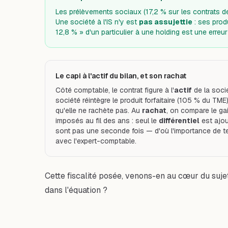
Les prélèvements sociaux (17,2 % sur les contrats d
Une société à l'IS n'y est
pas assujettie
: ses prod
12,8 % » d'un particulier à une holding est une erre
Le capi à l'actif du bilan, et son rachat
Côté comptable, le contrat figure à l'
actif
de la soci
société réintègre le produit forfaitaire (105 % du TM
qu'elle ne rachète pas. Au
rachat
, on compare le gai
imposés au fil des ans : seul le
différentiel
est ajou
sont pas une seconde fois — d'où l'importance de teni
avec l'expert-comptable.
Cette fiscalité posée, venons-en au cœur du suje
dans l'équation ?