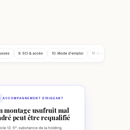
ausses
9.
SCI & accès
10.
Mode d'emploi
11.
À retenir
ACCOMPAGNEMENT DIRIGEANT
n montage usufruit mal
adré peut être requalifié
icle 13, 5°, substance de la holding,