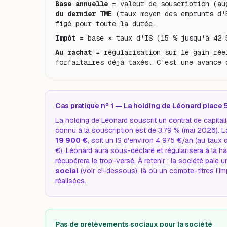
Base annuelle
= valeur de souscription (au
du dernier TME
(taux moyen des emprunts d'
figé pour toute la durée.
Impôt
= base × taux d'IS (15 % jusqu'à 42 
Au rachat
= régularisation sur le gain rée
forfaitaires déjà taxés. C'est une avance 
Cas pratique nº 1 — La holding de Léonard place
La holding de Léonard souscrit un contrat de capital
connu à la souscription est de 3,79 % (mai 2026). L
19 900 €
, soit un IS d'environ 4 975 €/an (au taux
€), Léonard aura sous-déclaré et régularisera à la haus
récupérera le trop-versé. À retenir : la société paie
social
(voir ci-dessous), là où un compte-titres l'i
réalisées.
Pas de prélèvements sociaux pour la société