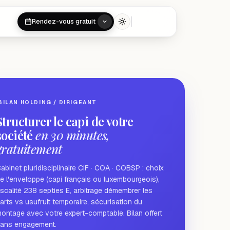
Rendez-vous gratuit
Toggle theme
BILAN HOLDING / DIRIGEANT
Structurer le capi de votre
société
en 30 minutes,
gratuitement
abinet pluridisciplinaire CIF · COA · COBSP : choix
e l'enveloppe (capi français ou luxembourgeois),
iscalité 238 septies E, arbitrage démembrer les
arts vs usufruit temporaire, sécurisation du
ontage avec votre expert-comptable. Bilan offert
ans engagement.