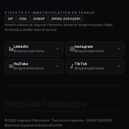
STATUTS ET IMMATRICULATION EN FRANCE
CIF
COA
COBSP
ORIAS 23002291
Immatriculations de Hagnéré Patrimoine, personne morale française. Portée
territoriale à vérifier selon le service.
LinkedIn
Instagram
@hagnere-patrimoine
@hagnerepatrimoine
YouTube
TikTok
@HagnerePatrimoine
@hagnere.patrimoine
Hagnéré Patrimoine
©
2026
Hagnéré Patrimoine · Tous droits réservés · ORIAS
23002291
Mentions légales
Confidentialité
CGV