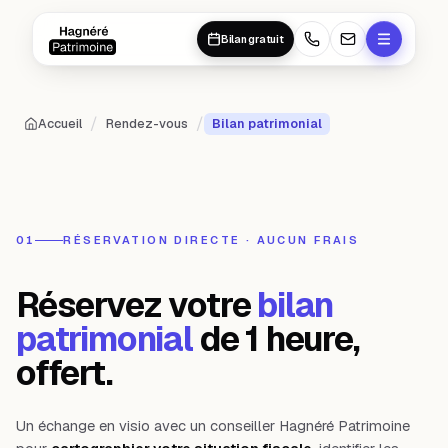
Aller au contenu principal
Aller au contenu principal
Bilan gratuit
/
/
Accueil
Rendez-vous
Bilan patrimonial
01
RÉSERVATION DIRECTE · AUCUN FRAIS
Réservez votre
bilan
patrimonial
de 1 heure,
offert.
Un échange en visio avec un conseiller Hagnéré Patrimoine