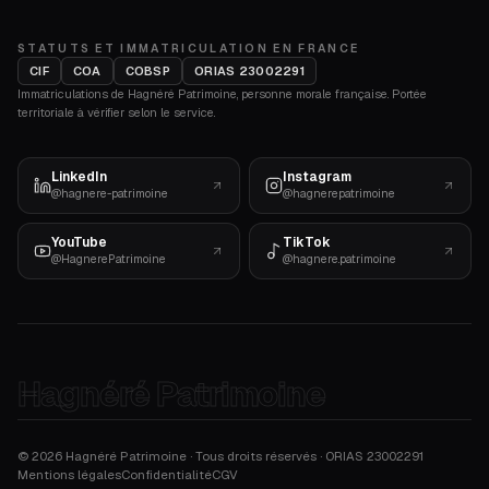
STATUTS ET IMMATRICULATION EN FRANCE
CIF
COA
COBSP
ORIAS 23002291
Immatriculations de Hagnéré Patrimoine, personne morale française. Portée
territoriale à vérifier selon le service.
LinkedIn
Instagram
@hagnere-patrimoine
@hagnerepatrimoine
YouTube
TikTok
@HagnerePatrimoine
@hagnere.patrimoine
Hagnéré Patrimoine
©
2026
Hagnéré Patrimoine · Tous droits réservés · ORIAS
23002291
Mentions légales
Confidentialité
CGV