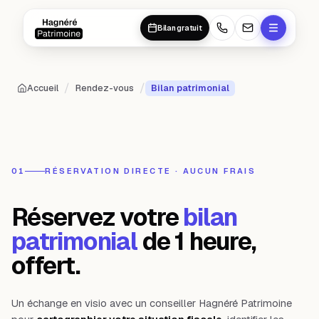
Aller au contenu principal
Aller au contenu principal
Bilan gratuit
/
/
Accueil
Rendez-vous
Bilan patrimonial
01
RÉSERVATION DIRECTE · AUCUN FRAIS
Réservez votre
bilan
patrimonial
de 1 heure,
offert.
Un échange en visio avec un conseiller Hagnéré Patrimoine