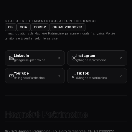
STATUTS ET IMMATRICULATION EN FRANCE
CIF
COA
COBSP
ORIAS 23002291
Immatriculations de Hagnéré Patrimoine, personne morale française. Portée
territoriale à vérifier selon le service.
LinkedIn
Instagram
@hagnere-patrimoine
@hagnerepatrimoine
YouTube
TikTok
@HagnerePatrimoine
@hagnere.patrimoine
Hagnéré Patrimoine
©
2026
Hagnéré Patrimoine · Tous droits réservés · ORIAS
23002291