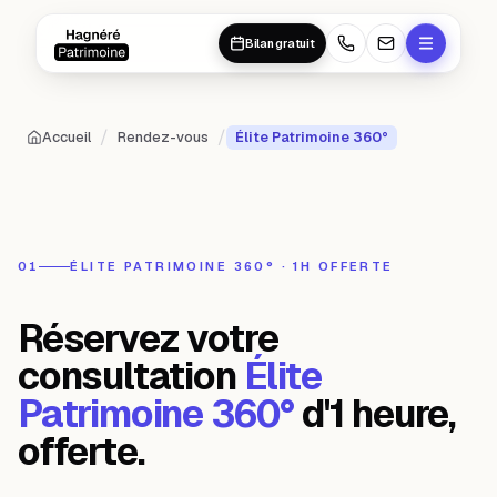
Aller au contenu principal
Aller au contenu principal
Bilan gratuit
/
/
Accueil
Rendez-vous
Élite Patrimoine 360°
01
ÉLITE PATRIMOINE 360° · 1H OFFERTE
Réservez votre
consultation
Élite
Patrimoine 360°
d'1 heure,
offerte.