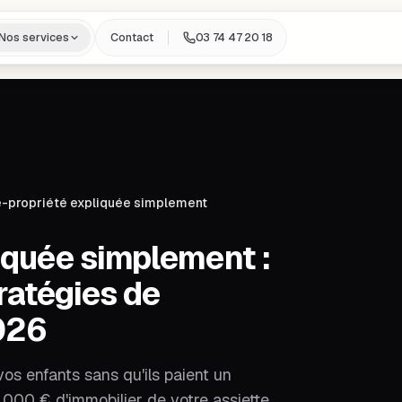
Nos services
Contact
03 74 47 20 18
-propriété expliquée simplement
iquée simplement :
tratégies de
026
os enfants sans qu'ils paient un
 000 € d'immobilier de votre assiette