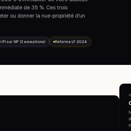
 immédiate de 35 %. Ces trois
eter ou donner la nue-propriété d'un
 IFI sur NP (3 exceptions)
Réforme LF 2024
I
O
N
d
m