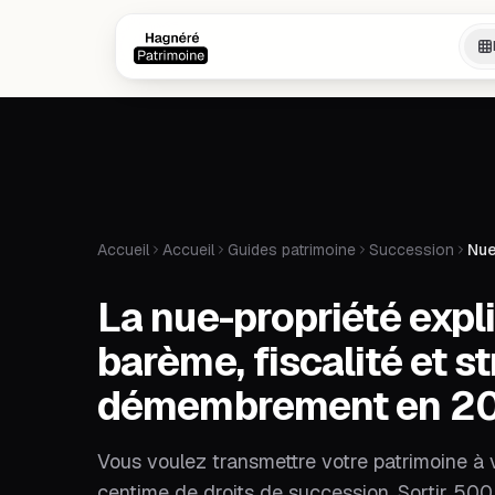
Aller au contenu principal
Aller au contenu principal
Accueil
Accueil
Guides patrimoine
Succession
Nue
La nue-propriété expl
barème, fiscalité et s
démembrement en 2
Vous voulez transmettre votre patrimoine à v
centime de droits de succession. Sortir 500