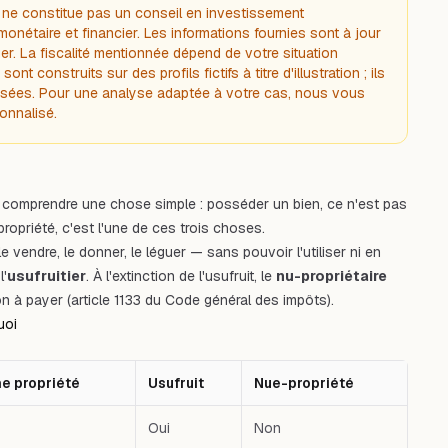
Il ne constitue pas un conseil en investissement
onétaire et financier. Les informations fournies sont à jour
uer. La fiscalité mentionnée dépend de votre situation
t construits sur des profils fictifs à titre d'illustration ; ils
sées. Pour une analyse adaptée à votre cas, nous vous
onnalisé.
faut comprendre une chose simple : posséder un bien, ce n'est pas
propriété, c'est l'une de ces trois choses.
e vendre, le donner, le léguer — sans pouvoir l'utiliser ni en
l'
usufruitier
. À l'extinction de l'usufruit, le
nu-propriétaire
on à payer (article 1133 du Code général des impôts).
uoi
ne propriété
Usufruit
Nue-propriété
Oui
Non