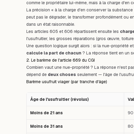
comme le propriétaire lui-même, mais à la charge d'en 
La précision « à la charge d'en conserver la substance » e
peut pas le dégrader, le transformer profondément ou en dis
dans un état raisonnable.
Les articles 605 et 606 répartissent ensuite les
charg
l'usufruitier, les grosses réparations (gros œuvre, toiture
Une question logique surgit alors : si la nue-propriété et
calcule la part de chacun
? La réponse tient en un se
2. Le barème de l'article 669 du CGI
Combien vaut une nue-propriété ? La réponse n'est pas né
dépend de
deux choses
seulement — l'âge de l'usufru
Barème usufruit viager (par tranche d'âge)
Âge de l'usufruitier (révolus)
Val
Moins de 21 ans
90
Moins de 31 ans
80