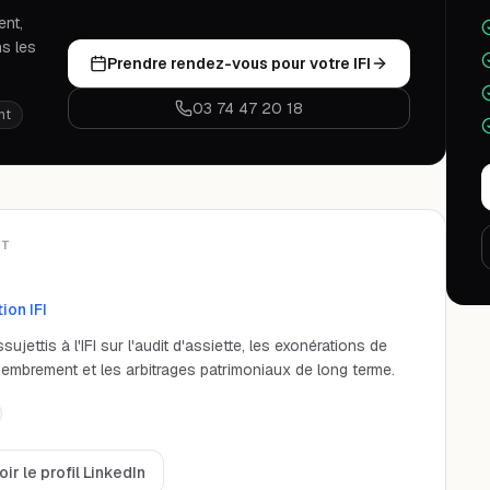
ent,
ns les
Prendre rendez-vous pour votre IFI
03 74 47 20 18
nt
ET
ion IFI
ttis à l'IFI sur l'audit d'assiette, les exonérations de
membrement et les arbitrages patrimoniaux de long terme.
oir le profil LinkedIn