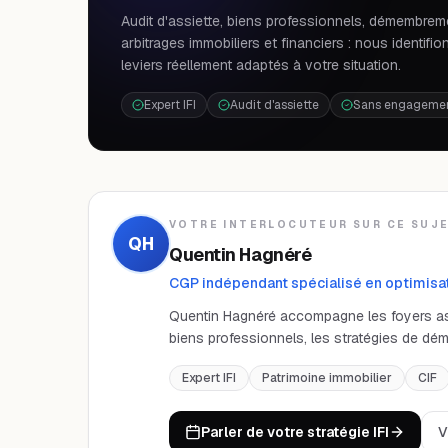
Audit d'assiette, biens professionnels, démembrem
arbitrages immobiliers et financiers : nous identifio
leviers réellement adaptés à votre situation.
Expert IFI
Audit d'assiette
Sans engageme
VOTRE INTERLOCUTEUR SUR CE SUJ
QH
Quentin Hagnéré
CGP indépendant spécialisé en optimisat
Quentin Hagnéré accompagne les foyers assuje
biens professionnels, les stratégies de dé
Expert IFI
Patrimoine immobilier
CIF
Parler de votre stratégie IFI
V