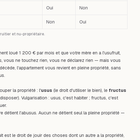
Oui
Non
Non
Oui
ruitier et nu-propriétaire.
ment loué 1 200 € par mois et que votre mère en a l'usufruit,
ous, vous ne touchez rien, vous ne déclarez rien — mais vous
e décède, l'appartement vous revient en pleine propriété, sans
us.
uper la propriété : l'
usus
(le droit d'utiliser le bien), le
fructus
n disposer). Vulgarisation :
usus
, c'est habiter ;
fructus
, c'est
uer.
aire détient l'abusus. Aucun ne détient seul la pleine propriété —
uit est le droit de jouir des choses dont un autre a la propriété,