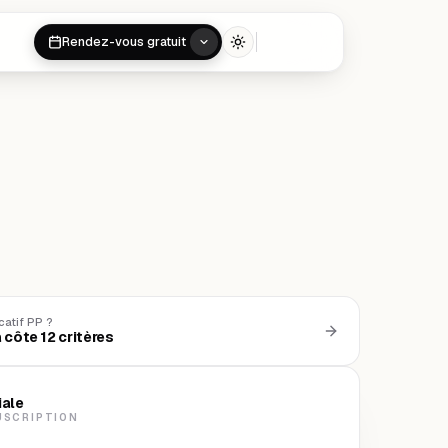
Rendez-vous gratuit
Toggle theme
catif PP ?
 côte 12 critères
iale
USCRIPTION