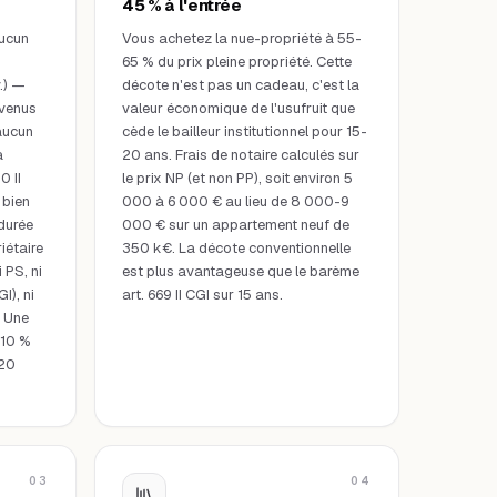
45 % à l'entrée
aucun
Vous achetez la nue-propriété à 55-
65 % du prix pleine propriété. Cette
.) —
décote n'est pas un cadeau, c'est la
evenus
valeur économique de l'usufruit que
aucun
cède le bailleur institutionnel pour 15-
a
20 ans. Frais de notaire calculés sur
0 II
le prix NP (et non PP), soit environ 5
 bien
000 à 6 000 € au lieu de 8 000-9
 durée
000 € sur un appartement neuf de
iétaire
350 k€. La décote conventionnelle
i PS, ni
est plus avantageuse que le barème
GI), ni
art. 669 II CGI sur 15 ans.
. Une
,10 %
020
03
04