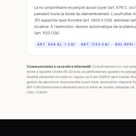
Le nu-propriétaire ne perçoit aucun loyer (art. 578 C. civ.) 
pendant toute la durée du démembrement. L'usufruitier inst
3F) supporte taxe foncière (art. 1400 II CGI), entretien (art
locative. À l'extinction, réunion automatique de la pleine 
(art. 1133 CGI).
ART. 968 AL. 1 CGI
ART. 1133 CGI
BOI-RFPI
Communication à caractère informatif.
L'investissement en nue-prop
terme à liquidité limitée (15-20 ans). Les performances passées ne préjug
fiscalité présentée est celle en vigueur au 6 mai 2026 et peut évoluer. Ét
gestion de patrimoine recommandée avant toute souscription. Hagnéré 
MIF II (rétrocommissions déclarées dans la lettre de mission préalable, art.
COA + COBSP.