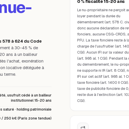
nue-
0 % fiscalité 15-20 ans
Le nu-propriétaire ne perçoit 
loyer pendant la durée du
démembrement (art. 578 C. civ
donc aucune déclaration de r
fonciers, aucune CSG-CRDS, 
PFU. La taxe foncière reste à l
es 578 à 624 du Code
charge de l'usufruitier (art. 140
tement à 30-45 % de
CGI). Aucun IFI sur la valeur du
 20 ans à un bailleur
(art. 968 al. 1 CGI). Pendant la
dès l'achat, exonération
du démembrement, le nu-propr
tion locative déléguée à
ne supporte ni IR (art. 8 CGI), n
au terme.
IFI sur cet actif (art. 968 al. 1 C
taxe foncière (art. 1400 II CGI)
taxe de publicité foncière de 0
reste due à l'extinction (art. 1
é, usufruit cédé à un bailleur
institutionnel 15-20 ans
CGI).
s saturé · holding patrimoniale
) / 250 k€ (Paris zone tendue)