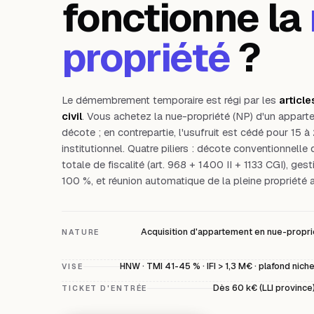
fonctionne la
propriété
?
Le démembrement temporaire est régi par les
articl
civil
. Vous achetez la nue-propriété (NP) d'un appar
décote ; en contrepartie, l'usufruit est cédé pour 15 à
institutionnel. Quatre piliers : décote conventionnelle 
totale de fiscalité (art. 968 + 1400 II + 1133 CGI), ges
100 %, et réunion automatique de la pleine propriété 
Acquisition d'appartement en nue-propriét
NATURE
HNW · TMI 41-45 % · IFI > 1,3 M€ · plafond niche
VISE
Dès 60 k€ (LLI province
TICKET D'ENTRÉE