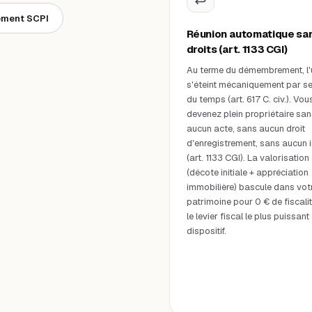
ement SCPI
Réunion automatique sa
droits (art. 1133 CGI)
Au terme du démembrement, l'u
s'éteint mécaniquement par seu
du temps (art. 617 C. civ.). Vou
devenez plein propriétaire san
aucun acte, sans aucun droit
d'enregistrement, sans aucun 
(art. 1133 CGI). La valorisation 
(décote initiale + appréciation
immobilière) bascule dans vot
patrimoine pour 0 € de fiscalit
le levier fiscal le plus puissant
dispositif.