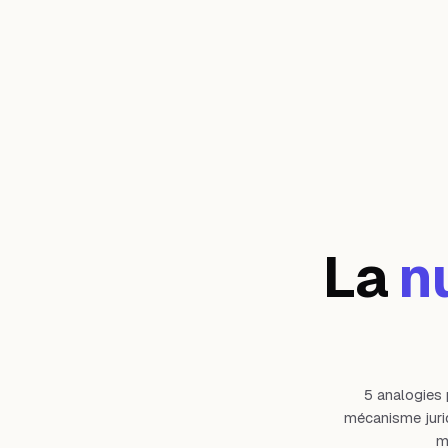
La
n
5 analogies 
mécanisme juri
m