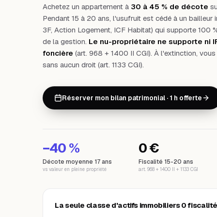
Achetez un appartement à
30 à 45 % de décote
su
Pendant 15 à 20 ans, l'usufruit est cédé à un bailleur in
3F, Action Logement, ICF Habitat) qui supporte 100 % 
de la gestion.
Le nu-propriétaire ne supporte ni IR, 
foncière
(art. 968 + 1400 II CGI). À l'extinction, vous
sans aucun droit (art. 1133 CGI).
Réserver mon bilan patrimonial · 1 h offerte
−40 %
0 €
Décote moyenne 17 ans
Fiscalité 15-20 ans
vs valeur en pleine propriété
art. 968 + 1400 II + 1133 CGI
La seule classe d'actifs immobiliers 0 fiscalit