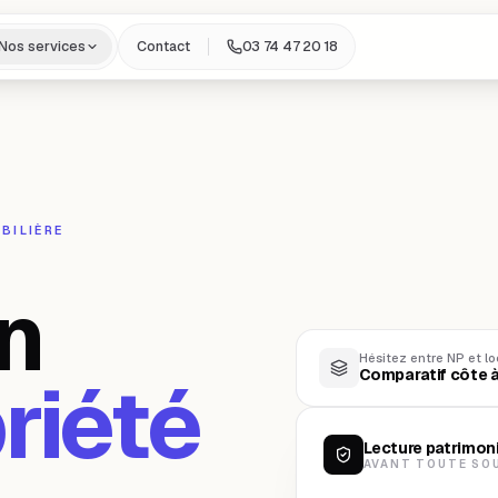
Nos services
Contact
03 74 47 20 18
BILIÈRE
en
Hésitez entre NP et lo
riété
Comparatif côte à
Lecture patrimon
AVANT TOUTE SO