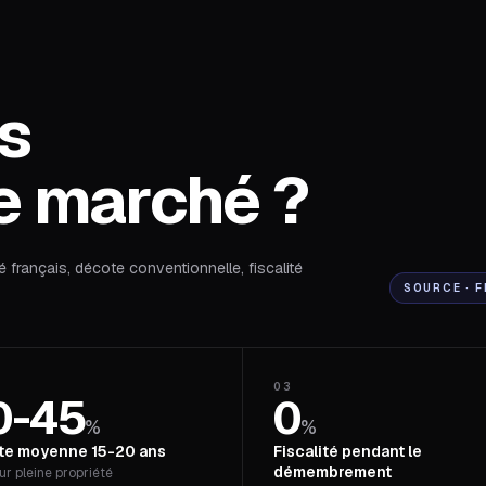
es
e marché ?
é français, décote conventionnelle, fiscalité
SOURCE · F
03
0-45
0
%
%
te moyenne 15-20 ans
Fiscalité pendant le
démembrement
ur pleine propriété