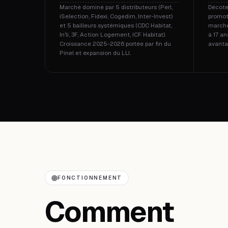
Marché dominé par 5 distributeurs (Perl,
Décote
iSelection, Fidexi, Cogedim, Inter-Invest)
promote
et 5 bailleurs systémiques (CDC Habitat,
marché
In'li, 3F, Action Logement, ICF Habitat).
à 17 an
Croissance 2025-2026 portée par fin du
avantag
Pinel et expansion du LLI.
FONCTIONNEMENT
Comment