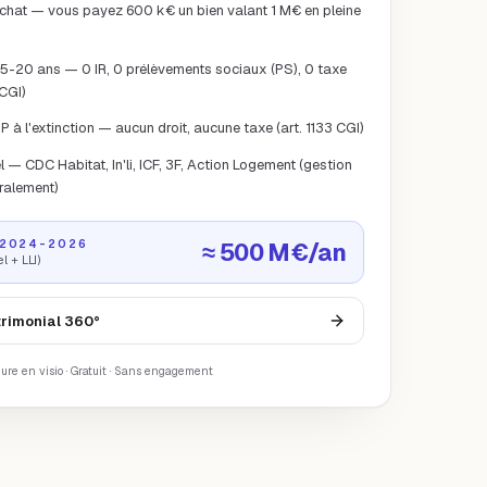
chat — vous payez 600 k€ un bien valant 1 M€ en pleine
 15-20 ans — 0 IR, 0 prélèvements sociaux (PS), 0 taxe
 CGI)
P à l'extinction — aucun droit, aucune taxe (art. 1133 CGI)
el — CDC Habitat, In'li, ICF, 3F, Action Logement (gestion
ralement)
 2024-2026
≈ 500 M€/an
l + LLI)
trimonial 360°
eure en visio · Gratuit · Sans engagement