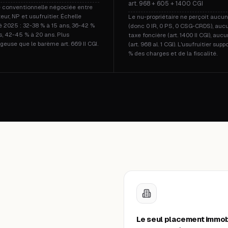
art. 968 + 605 + 1400 CGI
 conventionnelle négociée entre
ur, NP et usufruitier. Échelle
Le nu-propriétaire ne perçoit aucun
 2025 : 32-38 % à 15 ans, 36-42 %
(donc 0 IR, 0 PS, 0 CSG-CRDS), auc
s, 42-45 % à 20 ans. Plus
taxe foncière (art. 1400 II CGI), aucu
euse que le barème art. 669 II CGI.
(art. 968 al. 1 CGI). L'usufruitier supp
% des charges et de la fiscalité.
Le seul placement immob