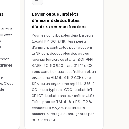
ns
Levier oublié : intérêts
d'emprunt déductibles
d'autres revenus fonciers
sufruit
l effet
Pour les contribuables déjà bailleurs
s
(locatif PP, SCI à l'IR), les intérêts
s
d'emprunt contractés pour acquérir
la NP sont déductibles des autres
impôt
revenus fonciers existants (BOI-RFPI-
différée
BASE-20-80 §40 + art. 31 I 1° d CGI),
sous condition que l'usufruitier soit un
re
organisme HLM (L. 411-2 CCH), une
é. C'est
SEM ou un organisme agréé L. 365-2
 du
CCH (cas typique : CDC Habitat, In'li,
3F, ICF Habitat dans leur métier ULS).
Effet : pour un TMI 41 % + PS 17,2 %,
économie ≈ 58,2 % des intérêts
annuels. Stratégie quasi-ignorée par
90 % des CGP.