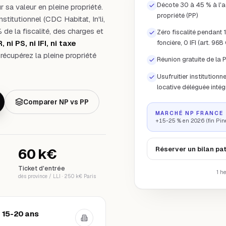
Décote 30 à 45 % à l'a
r sa valeur en pleine propriété.
propriété (PP)
stitutionnel (CDC Habitat, In'li,
de la fiscalité, des charges et
Zéro fiscalité pendant
ni PS, ni IFI, ni taxe
foncière, 0 IFI (art. 968
 récupérez la pleine propriété
Réunion gratuite de la P
Usufruitier institutionn
locative déléguée intég
Comparer NP vs PP
MARCHÉ NP FRANCE
+15-25 % en 2026 (fin Pine
Réserver un bilan pa
60 k€
Ticket d'entrée
1 h
dès province / LLI · 250 k€ Paris
é 15-20 ans