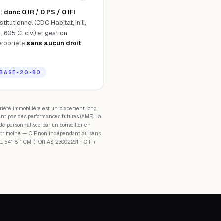
:
donc 0 IR / 0 PS / 0 IFI
itutionnel (CDC Habitat, In'li,
. 605 C. civ.) et gestion
propriété
sans aucun droit
-BASE-20-80
riété immobilière est un placement long
ent pas des performances futures (AMF). La
ude personnalisée par un conseiller en
Patrimoine — CIF non indépendant au sens
 L. 541-8-1 CMF) · ORIAS 23002291 + CIF +