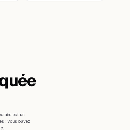
iquée
oraire est un
es : vous payez
é.