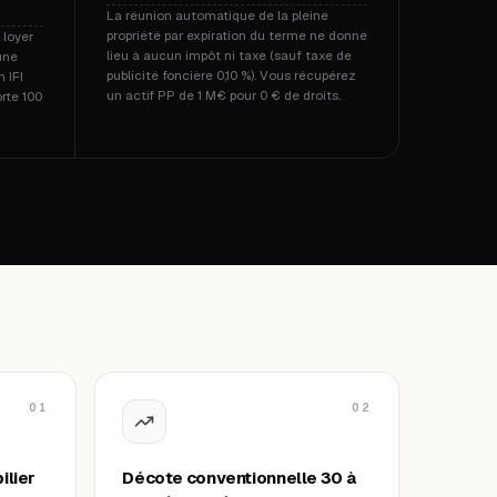
La réunion automatique de la pleine
propriété par expiration du terme ne donne
 loyer
lieu à aucun impôt ni taxe (sauf taxe de
une
publicité foncière 0,10 %). Vous récupérez
n IFI
un actif PP de 1 M€ pour 0 € de droits.
orte 100
01
02
ilier
Décote conventionnelle 30 à