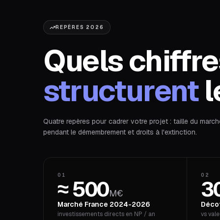
REPÈRES 2026
Quels chiffr
structurent
l
Quatre repères pour cadrer votre projet : taille du march
pendant le démembrement et droits à l'extinction.
01
02
≈ 500
3
M€
Marché France 2024-2026
Déco
investissements directs en NP / an
vs vale