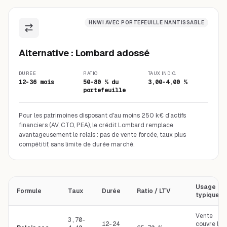
HNWI AVEC PORTEFEUILLE NANTISSABLE
Alternative : Lombard adossé
DURÉE
RATIO
TAUX INDIC.
12-36 mois
50-80 % du
3,00-4,00 %
portefeuille
Pour les patrimoines disposant d'au moins 250 k€ d'actifs
financiers (AV, CTO, PEA), le crédit Lombard remplace
avantageusement le relais : pas de vente forcée, taux plus
compétitif, sans limite de durée marché.
Usage
Formule
Taux
Durée
Ratio / LTV
typique
Vente
3,70-
12-24
couvre le