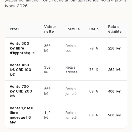
(valeur de marché − CRD) et de la formule retenue. Voici 4 profils
types 2026.
Valeur
Relais
Profil
Formule
Ratio
nette
éligible
Vente 300
300
Relais
k€ libre
70 %
210 k€
k€
sec
d'hypothèque
Vente 450
350
Relais
k€ CRD 100
75 %
262 k€
k€
adossé
k€
Vente 700
500
Relais
k€ CRD 200
80 %
400 k€
k€
jumelé
k€
Vente 1,2 M€
libre +
1,2
Relais
80 %
960 k€
nouveau 1,8
M€
jumelé
M€