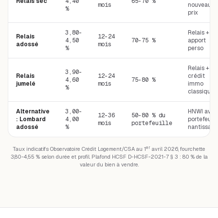
Relais sec
4,40
65-70 %
mois
nouveau
%
prix
3,80-
Relais +
Relais
12-24
4,50
70-75 %
apport
adossé
mois
%
perso
Relais +
3,90-
Relais
12-24
crédit
4,60
75-80 %
jumelé
mois
immo
%
classique
Alternative
3,00-
HNWI avec
12-36
50-80 % du
: Lombard
4,00
portefeuill
mois
portefeuille
adossé
%
nantissabl
er
Taux indicatifs Observatoire Crédit Logement/CSA au 1
avril 2026, fourchette
3,80-4,55 % selon durée et profil. Plafond HCSF D-HCSF-2021-7 § 3 : 80 % de la
valeur du bien à vendre.