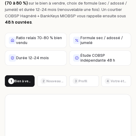
(70 à 80 %)
sur le bien à vendre, choix de formule (sec / adossé /
jumelé) et durée 12-24 mois (renouvelable une fois). Un courtier
COBSP Hagnéré + BankKeys MIOBSP vous rappelle ensuite sous
48 h ouvrées
.
Ratio relais 70-80 % bien
Formule sec / adossé /
vendu
jumelé
Étude COBSP
Durée 12-24 mois
indépendante 48 h
1
Bien à vendre
2
Nouveau projet
3
Profil
4
Votre étude