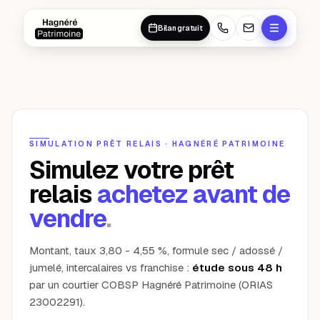
Aller au contenu principal
Aller au contenu principal
Bilan gratuit
SIMULATION PRÊT RELAIS · HAGNÉRÉ PATRIMOINE
Simulez votre prêt
relais
achetez avant de
vendre
.
Montant, taux 3,80 - 4,55 %, formule sec / adossé /
jumelé, intercalaires vs franchise :
étude sous 48 h
par un courtier COBSP Hagnéré Patrimoine (ORIAS
23002291).