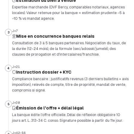
Estimation du bien à vendre
Expertise marchande (DVF Bercy, comparables notariaux, agences
locales). Valeur retenue pour la banque = estimation prudente −5 à
−10 % vs mandat agence.
J+7
3
Mise en concurrence banques relais
Consultation de 3 à 5 banques partenaires. Négociation du taux, de
la durée (12-24 mois), de la formule (sec/adossé/jumelé), des
clauses de prorogation et d'intercalaires/franchise.
J+21
4
Instruction dossier + KYC
Compliance bancaire : justificatifs revenus (3 derniers bulletins + avis
imposition), relevés de compte, titre de propriété, mandat de vente,
compromis si signé.
J+30
5
Émission de l'offre + délai légal
La banque édite l'offre officielle. Délai de réflexion obligatoire 10
jours art. L. 313-34 C. conso. Signature possible à partir du 11e jour.
J+42-56