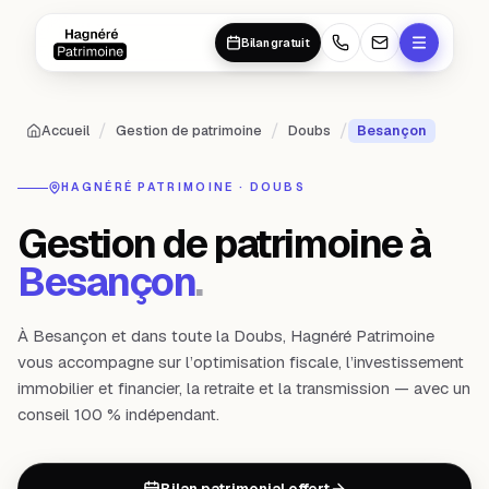
Aller au contenu principal
Aller au contenu principal
Bilan gratuit
/
/
/
Accueil
Gestion de patrimoine
Doubs
Besançon
HAGNÉRÉ PATRIMOINE ·
DOUBS
Gestion de patrimoine à
Besançon
.
À Besançon et dans toute la Doubs, Hagnéré Patrimoine
vous accompagne sur l’optimisation fiscale, l’investissement
immobilier et financier, la retraite et la transmission — avec un
conseil 100 % indépendant.
Bilan patrimonial offert