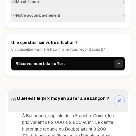
Marché local
08
1
Notre accompagnement
09
2
Une question sur votre situation ?
Un conseiller Hagnéré Patrimoine vous répond sous 24 h.
Réserver mon bilan offert
Quel est le prix moyen au m² à Besançon ?
01
À Besançon, capitale de la Franche-Comté, les
prix varient de 2 000 à 2 800 €/m². Le centre
historique (boucle du Doubs) atteint 3 200
€/m², tandis que Planoise ou Palente restent