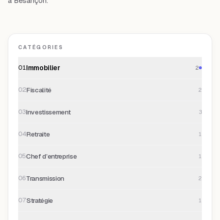
à Besançon.
CATÉGORIES
Immobilier
01
2
Fiscalité
02
2
Investissement
03
3
Retraite
04
1
Chef d’entreprise
05
1
Transmission
06
2
Stratégie
07
1