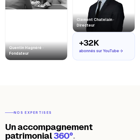
Clément Chatelain ·
Directeur
+32K
Quentin Hagnéré ·
abonnés sur YouTube
Fondateur
NOS EXPERTISES
Un accompagnement
patrimonial
360°
.