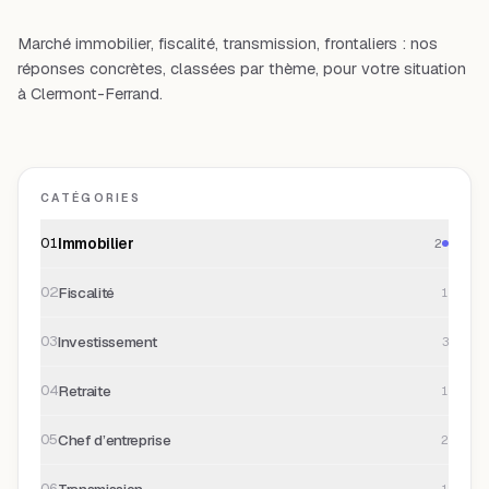
Marché immobilier, fiscalité, transmission, frontaliers : nos
réponses concrètes, classées par thème, pour votre situation
à Clermont-Ferrand.
CATÉGORIES
Immobilier
01
2
Fiscalité
02
1
Investissement
03
3
Retraite
04
1
Chef d’entreprise
05
2
Transmission
06
1