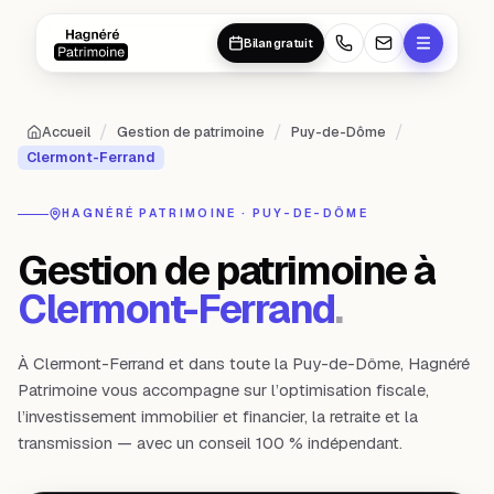
Aller au contenu principal
Aller au contenu principal
Bilan gratuit
/
/
/
Accueil
Gestion de patrimoine
Puy-de-Dôme
Clermont-Ferrand
HAGNÉRÉ PATRIMOINE ·
PUY-DE-DÔME
Gestion de patrimoine à
Clermont-Ferrand
.
À Clermont-Ferrand et dans toute la Puy-de-Dôme, Hagnéré
Patrimoine vous accompagne sur l’optimisation fiscale,
l’investissement immobilier et financier, la retraite et la
transmission — avec un conseil 100 % indépendant.