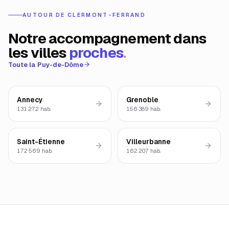
AUTOUR DE
CLERMONT-FERRAND
Notre accompagnement dans
les villes
proches
.
Toute la
Puy-de-Dôme
Annecy
Grenoble
131 272
hab.
156 389
hab.
Saint-Étienne
Villeurbanne
172 569
hab.
162 207
hab.