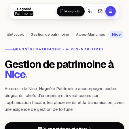
Aller au contenu principal
Aller au contenu principal
Bilan gratuit
/
/
/
Accueil
Gestion de patrimoine
Alpes-Maritimes
Nice
HAGNÉRÉ PATRIMOINE ·
ALPES-MARITIMES
Gestion de patrimoine à
Nice
.
Au cœur de Nice, Hagnéré Patrimoine accompagne cadres
dirigeants, chefs d’entreprise et investisseurs sur
l’optimisation fiscale, les placements et la transmission, avec
une exigence de gestion de fortune.
Bilan patrimonial offert