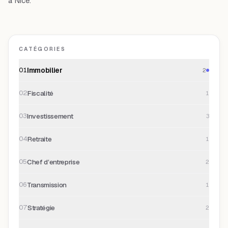
à Nice.
CATÉGORIES
Immobilier
01
2
Fiscalité
02
1
Investissement
03
3
Retraite
04
1
Chef d’entreprise
05
2
Transmission
06
1
Stratégie
07
2