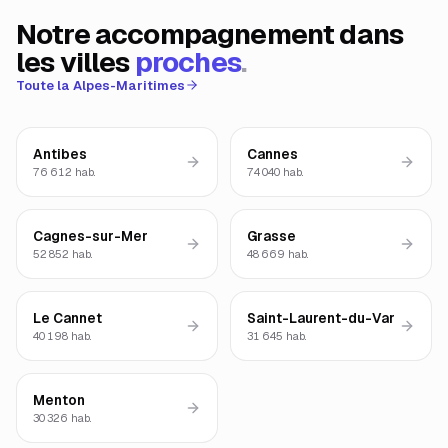
Notre accompagnement dans
les villes
proches
.
Toute la
Alpes-Maritimes
Antibes
Cannes
76 612
hab.
74 040
hab.
Cagnes-sur-Mer
Grasse
52 852
hab.
48 669
hab.
Le Cannet
Saint-Laurent-du-Var
40 198
hab.
31 645
hab.
Menton
30 326
hab.