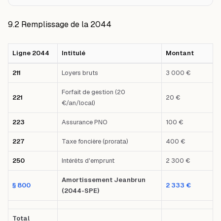
9.2 Remplissage de la 2044
Ligne 2044
Intitulé
Montant
Tableau comparatif : Ligne 2044 — Intitulé — Montant — Premier cas : 21
211
Loyers bruts
3 000 €
Forfait de gestion (20
221
20 €
€/an/local)
223
Assurance PNO
100 €
227
Taxe foncière (prorata)
400 €
250
Intérêts d'emprunt
2 300 €
Amortissement Jeanbrun
§ 800
2 333 €
(2044-SPE)
Total