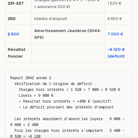
221-227
1 520 €
+ assurance 300 €)
250
Intérêts d'emprunt
6 600 €
Amortissement Jeanbrun (2044-
§ 800
7 000 €
SPE)
Résultat
−6 120 €
foncier
(déficit)
Report 2042 année 2 :

  Vérification de l'origine du déficit :

    Charges hors intérêts = 1 520 + 7 000 = 8 520 €

    Loyers = 9 000 €

    → Résultat hors intérêts = +480 € (positif)

    → Le déficit provient des intérêts d'emprunt

  Les intérêts absorbent d'abord les loyers : 9 000 − 
6 600 = 2 400

  Puis les charges hors intérêts s'imputent : 2 400 − 
8 520 = −6 120
