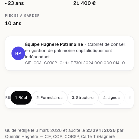
~23 ans
21 400 €
PIÈCES À GARDER
10 ans
Équipe Hagnéré Patrimoine
·
Cabinet de conseil
en gestion de patrimoine capitalistiquement
HP
indépendant
CIF · COA · COBSP · Carte T 7301 2024 000 000 014 · ORIAS 23002291 · adhérent CNCEF Patrimoine
1.
Réel
2.
Formulaires
3.
Structure
4.
Lignes
5.
L.
AIRE
Guide rédigé le 3 mars 2026 et audité le
23 avril 2026
par
Quentin Hagnéré — CIF, COA, COBSP, Carte T (Hagnéré