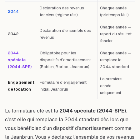
Tableau comparatif : Formulaire — Objet — Quand le remplir — Premier 
Déclaration des revenus
Chaque année
2044
fonciers (régime réel)
(printemps N+1)
Chaque année —
Déclaration d'ensemble des
2042
report du résultat
revenus
foncier
2044
Obligatoire pour les
Chaque année —
spéciale
dispositifs d'amortissement
remplace la
(2044-SPE)
(Robien, Borloo, Jeanbrun)
2044 standard
La première
Engagement
Formulaire d'engagement
année
de location
initial Jeanbrun
uniquement
Le formulaire clé est la
2044 spéciale (2044-SPE)
:
c'est elle qui remplace la 2044 standard dès lors que
vous bénéficiez d'un dispositif d'amortissement comme
le Jeanbrun. Vous y déclarez l'ensemble de vos revenus