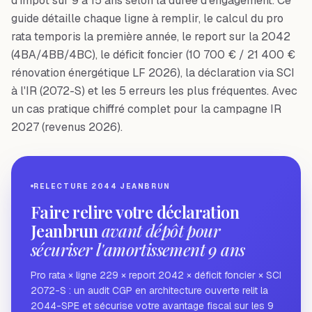
d'impôt sur 9 à 15 ans selon la durée d'engagement. Ce
guide détaille chaque ligne à remplir, le calcul du pro
rata temporis la première année, le report sur la 2042
(4BA/4BB/4BC), le déficit foncier (10 700 € / 21 400 €
rénovation énergétique LF 2026), la déclaration via SCI
à l'IR (2072-S) et les 5 erreurs les plus fréquentes. Avec
un cas pratique chiffré complet pour la campagne IR
2027 (revenus 2026).
RELECTURE 2044 JEANBRUN
Faire relire votre déclaration
Jeanbrun
avant dépôt pour
sécuriser l'amortissement 9 ans
Pro rata × ligne 229 × report 2042 × déficit foncier × SCI
2072-S : un audit CGP en architecture ouverte relit la
2044-SPE et sécurise votre avantage fiscal sur les 9