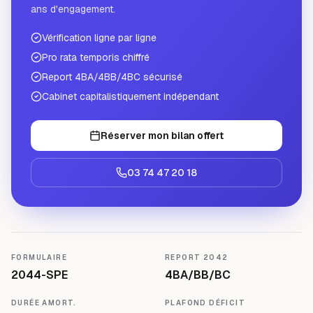
ans d'engagement.
Vérification ligne par ligne
Pro rata temporis chiffré
Report 4BA/4BB/4BC sécurisé
Cabinet capitalistiquement indépendant
Réserver mon bilan offert
03 74 47 20 18
FORMULAIRE
REPORT 2042
2044-SPE
4BA/BB/BC
DURÉE AMORT.
PLAFOND DÉFICIT