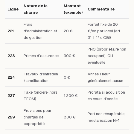
Nature de la
Montant
Ligne
Commentaire
charge
(exemple)
Tableau comparatif : Ligne — Nature de la charge — Montant (exemple) 
Frais
Forfait fixe de 20
221
d'administration et
20 €
€/an par local (art.
de gestion
31-I-1° e CGI)
PNO (propriétaire non
223
Primes d'assurance
300 €
occupant), GLI
éventuelle
Travaux d'entretien
Année 1 neuf :
224
0 €
/ amélioration
généralement aucun
Taxe foncière (hors
Prorata si acquisition
227
1 200 €
TEOM)
en cours d'année
Provisions pour
Part non récupérable,
229
charges de
800 €
régularisation N+1
copropriété