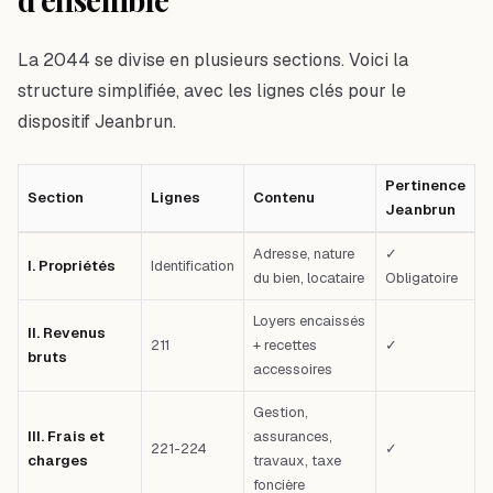
La 2044 se divise en plusieurs sections. Voici la
structure simplifiée, avec les lignes clés pour le
dispositif Jeanbrun.
Pertinence
Section
Lignes
Contenu
Jeanbrun
Tableau comparatif : Section — Lignes — Contenu — Pertinence Jeanbrun 
Adresse, nature
✓
I. Propriétés
Identification
du bien, locataire
Obligatoire
Loyers encaissés
II. Revenus
211
+ recettes
✓
bruts
accessoires
Gestion,
III. Frais et
assurances,
221-224
✓
charges
travaux, taxe
foncière