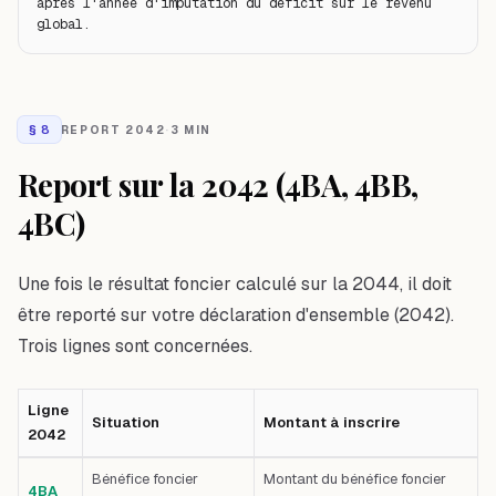
après l'année d'imputation du déficit sur le revenu 
global.
§
8
REPORT 2042
·
3 MIN
Report sur la 2042 (4BA, 4BB,
4BC)
Une fois le résultat foncier calculé sur la 2044, il doit
être reporté sur votre déclaration d'ensemble (2042).
Trois lignes sont concernées.
Ligne
Situation
Montant à inscrire
2042
Tableau comparatif : Ligne 2042 — Situation — Montant à inscrire — Pre
Bénéfice foncier
Montant du bénéfice foncier
4BA