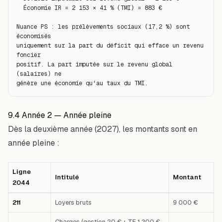
  Économie IR = 2 153 × 41 % (TMI) = 883 €

Nuance PS : les prélèvements sociaux (17,2 %) sont 
économisés

uniquement sur la part du déficit qui efface un revenu 
foncier

positif. La part imputée sur le revenu global 
(salaires) ne

génère une économie qu'au taux du TMI.
9.4 Année 2 — Année pleine
Dès la deuxième année (2027), les montants sont en
année pleine :
Ligne
Intitulé
Montant
2044
Tableau comparatif : Ligne 2044 — Intitulé — Montant — Premier cas : 21
211
Loyers bruts
9 000 €
Charges (gestion 20 € + TF 1 200 €