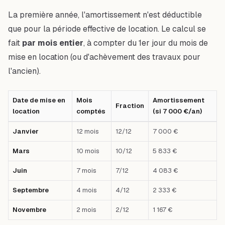
La première année, l'amortissement n'est déductible
que pour la période effective de location. Le calcul se
fait
par mois entier
, à compter du 1er jour du mois de
mise en location (ou d'achèvement des travaux pour
l'ancien).
Date de mise en
Mois
Amortissement
Fraction
location
comptés
(si 7 000 €/an)
Tableau comparatif : Date de mise en location — Mois comptés — Fracti
Janvier
12 mois
12/12
7 000 €
Mars
10 mois
10/12
5 833 €
Juin
7 mois
7/12
4 083 €
Septembre
4 mois
4/12
2 333 €
Novembre
2 mois
2/12
1 167 €