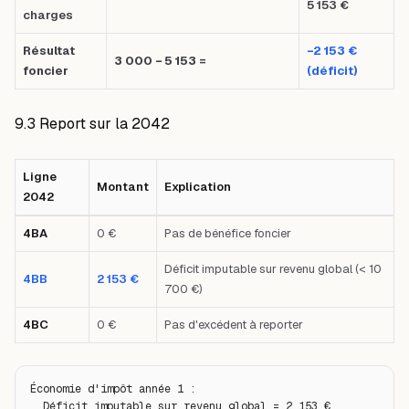
5 153 €
charges
Résultat
−2 153 €
3 000 − 5 153 =
foncier
(déficit)
9.3 Report sur la 2042
Ligne
Montant
Explication
2042
Tableau comparatif : Ligne 2042 — Montant — Explication — Premier ca
4BA
0 €
Pas de bénéfice foncier
Déficit imputable sur revenu global (< 10
4BB
2 153 €
700 €)
4BC
0 €
Pas d'excédent à reporter
Économie d'impôt année 1 :

  Déficit imputable sur revenu global = 2 153 €
