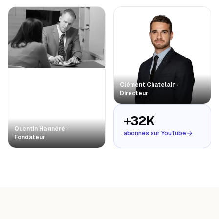
Clément Chatelain ·
Directeur
+32K
Quentin Hagnéré ·
abonnés sur YouTube
Fondateur