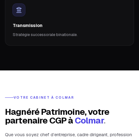
Transmission
Stratégie successorale binationale.
VOTRE CABINET À
COLMAR
Hagnéré Patrimoine, votre
partenaire CGP à
Colmar
.
Que vous soyez chef d’entreprise, cadre dirigeant, profession