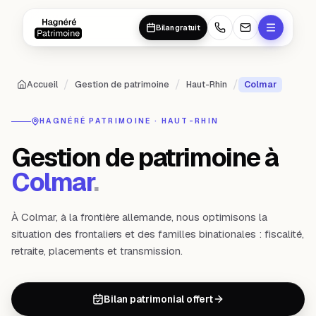
Aller au contenu principal
Aller au contenu principal
Bilan gratuit
/
/
/
Accueil
Gestion de patrimoine
Haut-Rhin
Colmar
HAGNÉRÉ PATRIMOINE ·
HAUT-RHIN
Gestion de patrimoine à
Colmar
.
À Colmar, à la frontière allemande, nous optimisons la
situation des frontaliers et des familles binationales : fiscalité,
retraite, placements et transmission.
Bilan patrimonial offert