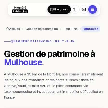
Aller au contenu principal
Aller au contenu principal
Bilan gratuit
/
/
/
Accueil
Gestion de patrimoine
Haut-Rhin
Mulhouse
HAGNÉRÉ PATRIMOINE ·
HAUT-RHIN
Gestion de patrimoine à
Mulhouse
.
À Mulhouse à 35 km de la frontière, nos conseillers maîtrisent
les enjeux des frontaliers et résidents suisses : fiscalité
Genève/Vaud, retraite AVS et 3ᵉ pilier, assurance-vie
luxembourgeoise et investissement immobilier défiscalisé en
France.