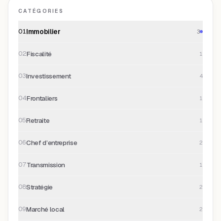
CATÉGORIES
Immobilier
01
3
Fiscalité
02
1
Investissement
03
4
Frontaliers
04
1
Retraite
05
1
Chef d’entreprise
06
2
Transmission
07
1
Stratégie
08
2
Marché local
09
2