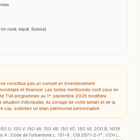
onies
on rural, expat. Suisse)
Il ne constitue pas un conseil en investissement
 monétaire et financier. Les textes mentionnés sont ceux en
onte TVA programmée au 1ᵉʳ septembre 2026 modifiera
situation individuelle, du zonage de votre terrain et de la
 cas, sollicitez un
bilan patrimonial personnalisé
.
 150 U, 150 V, 150 VA, 150 VB, 150 VC, 150 VE, 200 B, 1609
 A ; Code de l'urbanisme L. 151-9 ; CGI 257 I-2-1° ; CCH L.