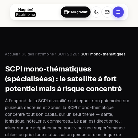
Aller au contenu principal
Aller au contenu principal
Bilan gratuit
Accueil
Guides Patrimoine
SCPI 2026
SCPI mono-thématiques
SCPI mono-thématiques
(spécialisées) : le satellite à fort
potentiel mais à risque concentré
À l'opposé de la SCPI diversifiée qui répartit son patrimoine sur
plusieurs secteurs et zones, la SCPI mono-thématique
concentre tout son capital sur un seul thème — santé,
logistique, hôtellerie, commerces… Le pari est directionnel :
miser sur une mégatendance pour viser une surperformance
ciblée, au prix d'une mutualisation perdue et d'un risque de