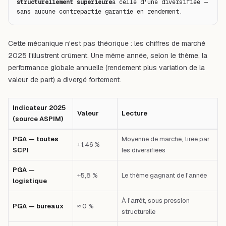
structurellement supérieure
à celle d'une diversifiée — 
sans aucune contrepartie garantie en rendement.
Cette mécanique n'est pas théorique : les chiffres de marché
2025 l'illustrent crûment. Une même année, selon le thème, la
performance globale annuelle (rendement plus variation de la
valeur de part) a divergé fortement.
Indicateur 2025
Valeur
Lecture
(source ASPIM)
Tableau comparatif : Indicateur 2025 (source ASPIM) — Valeur — Lectur
PGA — toutes
Moyenne de marché, tirée par
+1,46 %
SCPI
les diversifiées
PGA —
+5,8 %
Le thème gagnant de l'année
logistique
À l'arrêt, sous pression
PGA — bureaux
≈ 0 %
structurelle