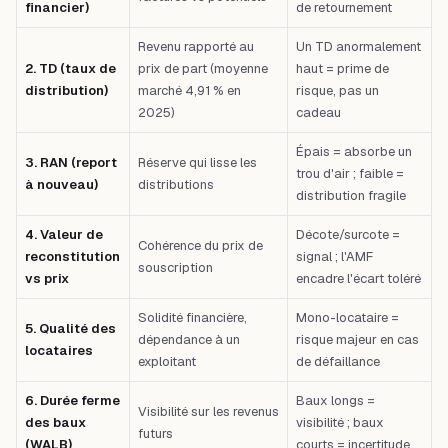
financier)
de retournement
Revenu rapporté au
Un TD anormalement
2. TD (taux de
prix de part (moyenne
haut = prime de
distribution)
marché 4,91 % en
risque, pas un
2025)
cadeau
Épais = absorbe un
3. RAN (report
Réserve qui lisse les
trou d'air ; faible =
à nouveau)
distributions
distribution fragile
4. Valeur de
Décote/surcote =
Cohérence du prix de
reconstitution
signal ; l'AMF
souscription
vs prix
encadre l'écart toléré
Solidité financière,
Mono-locataire =
5. Qualité des
dépendance à un
risque majeur en cas
locataires
exploitant
de défaillance
6. Durée ferme
Baux longs =
Visibilité sur les revenus
des baux
visibilité ; baux
futurs
(WALB)
courts = incertitude