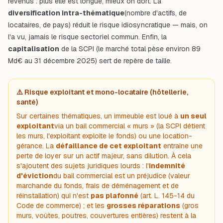
revenus : plus elle est longue, mieux on dort. La
diversification intra-thématique
(nombre d'actifs, de
locataires, de pays) réduit le risque idiosyncratique — mais, on
l'a vu, jamais le risque sectoriel commun. Enfin, la
capitalisation
de la SCPI (le marché total pèse environ 89
Md€ au 31 décembre 2025) sert de repère de taille.
⚠️ Risque exploitant et mono-locataire (hôtellerie,
santé)
Sur certaines thématiques, un immeuble est loué à
un seul
exploitant
via un bail commercial « murs » (la SCPI détient
les murs, l'exploitant exploite le fonds) ou une location-
gérance. La
défaillance de cet exploitant
entraîne une
perte de loyer sur un actif majeur, sans dilution. À cela
s'ajoutent des sujets juridiques lourds : l'
indemnité
d'éviction
du bail commercial est un préjudice (valeur
marchande du fonds, frais de déménagement et de
réinstallation) qui n'est
pas plafonné
(art. L. 145-14 du
Code de commerce) ; et les
grosses réparations
(gros
murs, voûtes, poutres, couvertures entières) restent à la