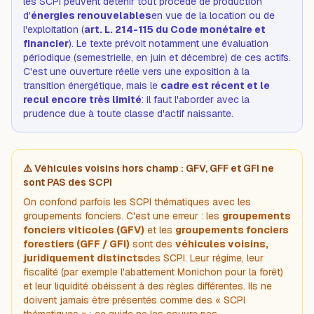
les SCPI peuvent détenir tout procédé de production
d'
énergies renouvelables
en vue de la location ou de
l'exploitation (
art. L. 214-115 du Code monétaire et
financier
). Le texte prévoit notamment une évaluation
périodique (semestrielle, en juin et décembre) de ces actifs.
C'est une ouverture réelle vers une exposition à la
transition énergétique, mais le
cadre est récent et le
recul encore très limité
: il faut l'aborder avec la
prudence due à toute classe d'actif naissante.
⚠️ Véhicules voisins hors champ : GFV, GFF et GFI ne
sont PAS des SCPI
On confond parfois les SCPI thématiques avec les
groupements fonciers. C'est une erreur : les
groupements
fonciers viticoles (GFV)
et les
groupements fonciers
forestiers (GFF / GFI)
sont des
véhicules voisins,
juridiquement distincts
des SCPI. Leur régime, leur
fiscalité (par exemple l'abattement Monichon pour la forêt)
et leur liquidité obéissent à des règles différentes. Ils ne
doivent jamais être présentés comme des « SCPI