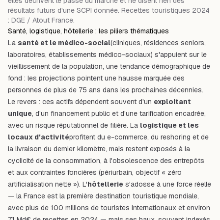
elles décrivent le passé du marché et ne disent rien des
résultats futurs d'une SCPI donnée. Recettes touristiques 2024
: DGE / Atout France.
Santé, logistique, hôtellerie : les piliers thématiques
La
santé et le médico-social
(cliniques, résidences seniors,
laboratoires, établissements médico-sociaux) s'appuient sur le
vieillissement de la population, une tendance démographique de
fond : les projections pointent une hausse marquée des
personnes de plus de 75 ans dans les prochaines décennies.
Le revers : ces actifs dépendent souvent d'un
exploitant
unique
, d'un financement public et d'une tarification encadrée,
avec un risque réputationnel de filière. La
logistique et les
locaux d'activité
profitent du e-commerce, du reshoring et de
la livraison du dernier kilomètre, mais restent exposés à la
cyclicité de la consommation, à l'obsolescence des entrepôts
et aux contraintes foncières (périurbain, objectif « zéro
artificialisation nette »). L'
hôtellerie
s'adosse à une force réelle
— la France est la première destination touristique mondiale,
avec plus de 100 millions de touristes internationaux et environ
71 Md€ de recettes en 2024 — mais ses baux, souvent indexés