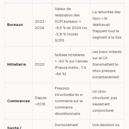
Tableau comparatif : Choc — Période — Ampleur / effet — Leçon — Premi
Valeur de
La remontée des
réalisation des
taux + le
2022-
SCPI bureaux ≈
Bureaux
télétravail
2024
-9,5 % en 2024 (vs
frappent tout le
-5,8 % toutes
segment à la fois
SCPI)
Les baux indexés
Nuitées hôtelières
sur le CA
≈ -50 % sur l'année
Hôtellerie
2020
transmettent le
(France métro., T4
choc presque
-64 %)
instantanément
Pression
Un choc
structurelle du e-
Depuis
structurel, pas
Commerces
commerce sur le
~2015
seulement
commerce
conjoncturel
discrétionnaire
Durcissement
Une décision ou
Santé /