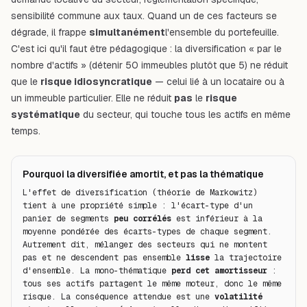
sensibilité commune aux taux. Quand un de ces facteurs se
dégrade, il frappe
simultanément
l'ensemble du portefeuille.
C'est ici qu'il faut être pédagogique : la diversification « par le
nombre d'actifs » (détenir 50 immeubles plutôt que 5) ne réduit
que le
risque idiosyncratique
— celui lié à un locataire ou à
un immeuble particulier. Elle ne réduit
pas
le
risque
systématique
du secteur, qui touche tous les actifs en même
temps.
Pourquoi la diversifiée amortit, et pas la thématique
L'effet de diversification (théorie de Markowitz) 
tient à une propriété simple : l'écart-type d'un 
panier de segments 
peu corrélés
 est
inférieur
 à la 
moyenne pondérée des écarts-types de chaque segment. 
Autrement dit, mélanger des secteurs qui ne montent 
pas et ne descendent pas ensemble
lisse
 la trajectoire 
d'ensemble. La mono-thématique
perd cet amortisseur
 : 
tous ses actifs partagent le même moteur, donc le même 
risque. La conséquence attendue est une 
volatilité 