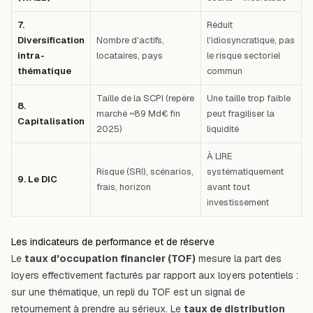
7.
Réduit
Diversification
Nombre d'actifs,
l'idiosyncratique, pas
intra-
locataires, pays
le risque sectoriel
thématique
commun
Taille de la SCPI (repère
Une taille trop faible
8.
marché ~89 Md€ fin
peut fragiliser la
Capitalisation
2025)
liquidité
À LIRE
Risque (SRI), scénarios,
systématiquement
9. Le DIC
frais, horizon
avant tout
investissement
Les indicateurs de performance et de réserve
Le
taux d'occupation financier (TOF)
mesure la part des
loyers effectivement facturés par rapport aux loyers potentiels :
sur une thématique, un repli du TOF est un signal de
retournement à prendre au sérieux. Le
taux de distribution