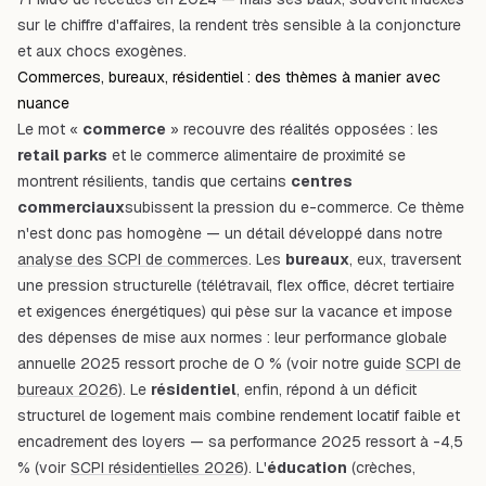
sur le chiffre d'affaires, la rendent très sensible à la conjoncture
et aux chocs exogènes.
Commerces, bureaux, résidentiel : des thèmes à manier avec
nuance
Le mot «
commerce
» recouvre des réalités opposées : les
retail parks
et le commerce alimentaire de proximité se
montrent résilients, tandis que certains
centres
commerciaux
subissent la pression du e-commerce. Ce thème
n'est donc pas homogène — un détail développé dans notre
analyse des SCPI de commerces
. Les
bureaux
, eux, traversent
une pression structurelle (télétravail, flex office, décret tertiaire
et exigences énergétiques) qui pèse sur la vacance et impose
des dépenses de mise aux normes : leur performance globale
annuelle 2025 ressort proche de 0 % (voir notre guide
SCPI de
bureaux 2026
). Le
résidentiel
, enfin, répond à un déficit
structurel de logement mais combine rendement locatif faible et
encadrement des loyers — sa performance 2025 ressort à -4,5
% (voir
SCPI résidentielles 2026
). L'
éducation
(crèches,