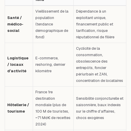
Tableau comparatif : Thème — Mégatendance de fond — Risque propre — 
Vieillissement de la
Dépendance à un
Santé /
population
exploitant unique,
médico-
(tendance
financement public et
social
démographique de
tarification, risque
fond)
réputationnel de filière
Cyclicité de la
consommation,
Logistique
E-commerce,
obsolescence des
/ locaux
reshoring, dernier
entrepôts, foncier
d'activité
kilomètre
périurbain et ZAN,
concentration de locataires
France 1re
destination
Sensibilité conjoncturelle et
Hôtellerie /
mondiale (plus de
saisonnière, baux indexés
tourisme
100 M de touristes,
sur le chiffre d'affaires,
~71 Md€ de recettes
chocs exogènes
2024)