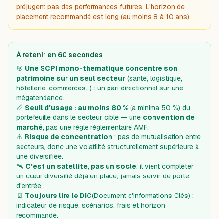
préjugent pas des performances futures. L'horizon de
placement recommandé est long (au moins 8 à 10 ans).
À retenir en 60 secondes
🎯
Une SCPI mono-thématique concentre son
patrimoine sur un seul secteur
(santé, logistique,
hôtellerie, commerces…) : un pari directionnel sur une
mégatendance.
📏
Seuil d'usage : au moins 80 %
(a minima 50 %) du
portefeuille dans le secteur cible — une
convention de
marché
, pas une règle réglementaire AMF.
⚠️
Risque de concentration
: pas de mutualisation entre
secteurs, donc une volatilité structurellement supérieure à
une diversifiée.
🛰️
C'est un satellite, pas un socle
: il vient compléter
un cœur diversifié déjà en place, jamais servir de porte
d'entrée.
📄
Toujours lire le DIC
(Document d'Informations Clés) :
indicateur de risque, scénarios, frais et horizon
recommandé.