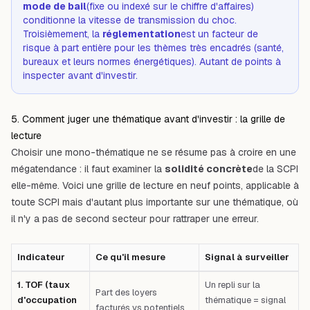
mode de bail
(fixe ou indexé sur le chiffre d'affaires)
conditionne la vitesse de transmission du choc.
Troisièmement, la
réglementation
est un facteur de
risque à part entière pour les thèmes très encadrés (santé,
bureaux et leurs normes énergétiques). Autant de points à
inspecter avant d'investir.
5. Comment juger une thématique avant d'investir : la grille de
lecture
Choisir une mono-thématique ne se résume pas à croire en une
mégatendance : il faut examiner la
solidité concrète
de la SCPI
elle-même. Voici une grille de lecture en neuf points, applicable à
toute SCPI mais d'autant plus importante sur une thématique, où
il n'y a pas de second secteur pour rattraper une erreur.
Indicateur
Ce qu'il mesure
Signal à surveiller
Tableau comparatif : Indicateur — Ce qu'il mesure — Signal à surveiller —
1. TOF (taux
Un repli sur la
Part des loyers
d'occupation
thématique = signal
facturés vs potentiels