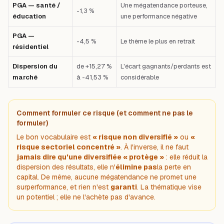
PGA — santé /
Une mégatendance porteuse,
-1,3 %
éducation
une performance négative
PGA —
-4,5 %
Le thème le plus en retrait
résidentiel
Dispersion du
de +15,27 %
L'écart gagnants/perdants est
marché
à -41,53 %
considérable
Comment formuler ce risque (et comment ne pas le
formuler)
Le bon vocabulaire est
« risque non diversifié »
ou
«
risque sectoriel concentré »
. À l'inverse, il ne faut
jamais dire qu'une diversifiée « protège »
: elle
réduit la
dispersion
des résultats, elle n'
élimine pas
la perte en
capital. De même, aucune mégatendance ne promet une
surperformance, et rien n'est
garanti
. La thématique vise
un potentiel ; elle ne l'achète pas d'avance.