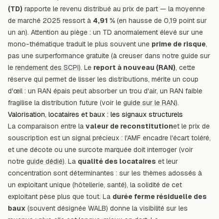
(TD)
rapporte le revenu distribué au prix de part — la moyenne
de marché 2025 ressort à
4,91 %
(en hausse de 0,19 point sur
un an). Attention au piège : un TD anormalement élevé sur une
mono-thématique traduit le plus souvent une
prime de risque
,
pas une surperformance gratuite (à creuser dans notre guide sur
le
rendement des SCPI
). Le
report à nouveau (RAN)
, cette
réserve qui permet de lisser les distributions, mérite un coup
d'œil : un RAN épais peut absorber un trou d'air, un RAN faible
fragilise la distribution future (voir le
guide sur le RAN
).
Valorisation, locataires et baux : les signaux structurels
La comparaison entre la
valeur de reconstitution
et le prix de
souscription est un signal précieux : l'AMF encadre l'écart toléré,
et une décote ou une surcote marquée doit interroger (voir
notre
guide dédié
). La
qualité des locataires
et leur
concentration sont déterminantes : sur les thèmes adossés à
un exploitant unique (hôtellerie, santé), la solidité de cet
exploitant pèse plus que tout. La
durée ferme résiduelle des
baux
(souvent désignée WALB) donne la visibilité sur les