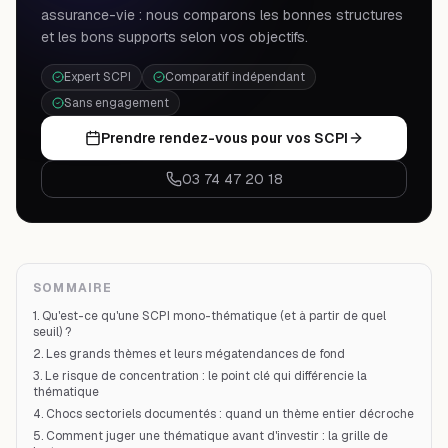
assurance-vie : nous comparons les bonnes structures
et les bons supports selon vos objectifs.
Expert SCPI
Comparatif indépendant
Sans engagement
Prendre rendez-vous pour vos SCPI
03 74 47 20 18
SOMMAIRE
1. Qu'est-ce qu'une SCPI mono-thématique (et à partir de quel
seuil) ?
2. Les grands thèmes et leurs mégatendances de fond
3. Le risque de concentration : le point clé qui différencie la
thématique
4. Chocs sectoriels documentés : quand un thème entier décroche
5. Comment juger une thématique avant d'investir : la grille de