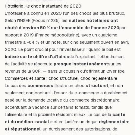
Hôtellerie : le choc instantané de 2020
L'hôtellerie a connu en 2020 l'un des chocs les plus brutaux.
Selon l'INSEE (Focus n°235), les
nuitées hôtelières ont
chuté d'environ 50 % sur l'ensemble de l'année 2020
par
rapport à 2019 (France métropolitaine), avec un quatrième
trimestre à -64 % et un hôtel sur cinq seulement ouvert en avril
2020. Le point crucial pour l'investisseur : quand le bail est
indexé sur le chiffre d'affaires
de l'exploitant, l'effondrement
de l'activité se répercute
presque instantanément
sur les
revenus de la SCPI — sans le coussin qu'offrirait un loyer fixe.
Commerces et santé : choc structurel, choc réglementaire
Le cas des
commerces
illustre un choc
structurel
, et non
seulement conjoncturel : l'essor du e-commerce a durablement
pesé sur la demande locative du commerce discrétionnaire,
accentuant la vacance sur certains formats, tandis que
l'alimentaire et la proximité résistent mieux. Le cas de la
santé
et du médico-social
met en lumière un risque
réglementaire
et réputationnel
: un durcissement des autorisations, de