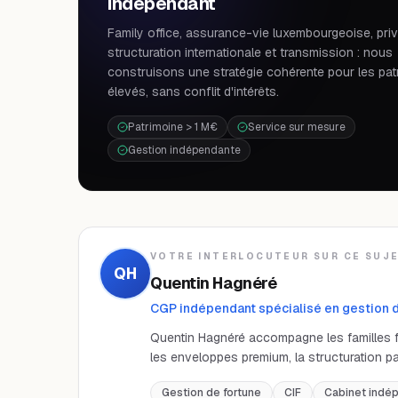
indépendant
Family office, assurance-vie luxembourgeoise, priv
structuration internationale et transmission : nous
construisons une stratégie cohérente pour les pat
élevés, sans conflit d'intérêts.
Patrimoine > 1 M€
Service sur mesure
Gestion indépendante
VOTRE INTERLOCUTEUR SUR CE SUJ
QH
Quentin Hagnéré
CGP indépendant spécialisé en gestion de
Quentin Hagnéré accompagne les familles for
les enveloppes premium, la structuration pa
Gestion de fortune
CIF
Cabinet indé