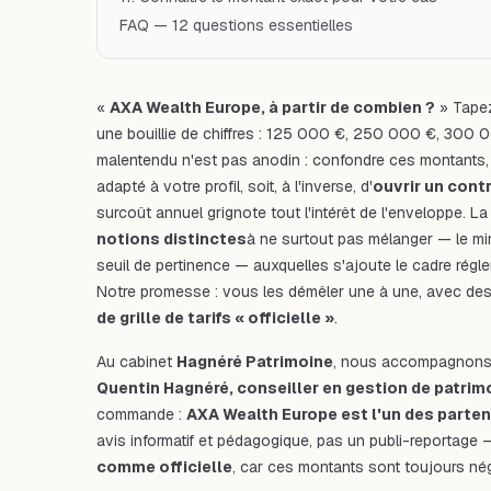
FAQ — 12 questions essentielles
«
AXA Wealth Europe, à partir de combien ?
» Tapez
une bouillie de chiffres : 125 000 €, 250 000 €, 300
malentendu n'est pas anodin : confondre ces montants, 
adapté à votre profil, soit, à l'inverse, d'
ouvrir un cont
surcoût annuel grignote tout l'intérêt de l'enveloppe. La
notions distinctes
à ne surtout pas mélanger — le mini
seuil de pertinence — auxquelles s'ajoute le cadre rég
Notre promesse : vous les démêler une à une, avec de
de grille de tarifs « officielle »
.
Au cabinet
Hagnéré Patrimoine
, nous accompagnons d
Quentin Hagnéré, conseiller en gestion de patrim
commande :
AXA Wealth Europe est l'un des parten
avis informatif et pédagogique, pas un publi-reportage 
comme officielle
, car ces montants sont toujours nég