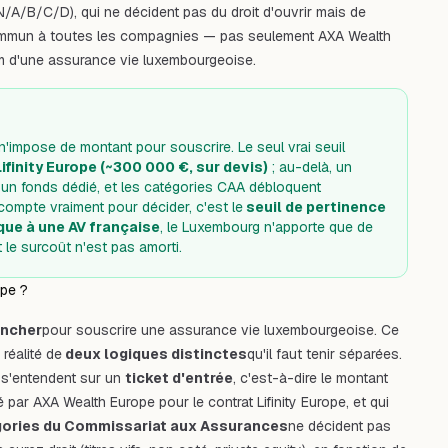
N/A/B/C/D), qui ne décident pas du droit d'ouvrir mais de
commun à
toutes
les compagnies — pas seulement AXA Wealth
 d'une assurance vie luxembourgeoise
.
'impose de montant pour souscrire. Le seul vrai seuil
ifinity Europe (~300 000 €, sur devis)
; au-delà, un
e un fonds dédié, et les catégories CAA débloquent
i compte vraiment pour décider, c'est le
seuil de pertinence
que à une AV française
, le Luxembourg n'apporte que de
 le surcoût n'est pas amorti.
ope ?
ancher
pour souscrire une assurance vie luxembourgeoise. Ce
réalité de
deux logiques distinctes
qu'il faut tenir séparées.
r s'entendent sur un
ticket d'entrée
, c'est-à-dire le montant
 par AXA Wealth Europe pour le contrat Lifinity Europe, et qui
ories du Commissariat aux Assurances
ne décident pas