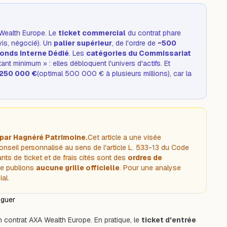
 Wealth Europe. Le
ticket commercial
du contrat phare
vis
, négocié). Un
palier supérieur
, de l'ordre de
~500
onds Interne Dédié
. Les
catégories du Commissariat
ant minimum » : elles débloquent l'univers d'actifs. Et
n 250 000 €
(optimal 500 000 € à plusieurs millions), car la
 par Hagnéré Patrimoine.
Cet article a une visée
conseil personnalisé au sens de l'article L. 533-13 du Code
ants de ticket et de frais cités sont des
ordres de
ne publions
aucune grille officielle
. Pour une analyse
al.
nguer
 contrat AXA Wealth Europe. En pratique, le
ticket d'entrée