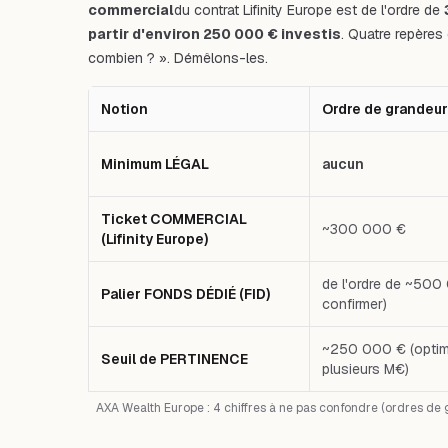
commercial
du contrat Lifinity Europe est de l'ordre de
partir d'environ 250 000 € investis
. Quatre repères 
combien ? ». Démêlons-les.
Notion
Ordre de grandeu
Minimum LÉGAL
aucun
Ticket COMMERCIAL
~300 000 €
(Lifinity Europe)
de l'ordre de ~500
Palier FONDS DÉDIÉ (FID)
confirmer)
~250 000 € (opti
Seuil de PERTINENCE
plusieurs M€)
AXA Wealth Europe : 4 chiffres à ne pas confondre (ordres de 