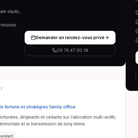
ate equity,
rimoines
Demander un rendez-vous privé
03 74 47 20 18
ET
 fortune et stratégies family office
tunées, dirigeants et cédants sur l'allocation multi-actifs,
trimoniale et la transmission de long terme.
pendant