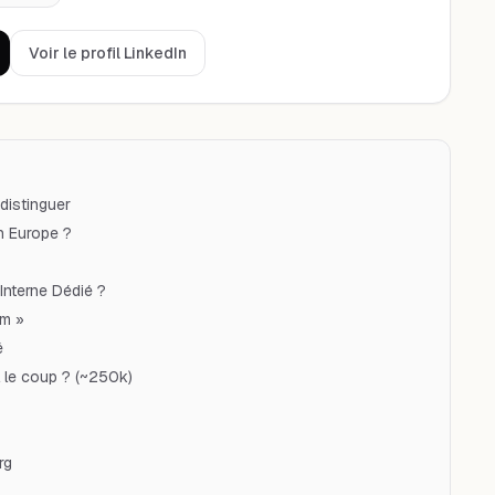
Voir le profil LinkedIn
 distinguer
h Europe ?
 Interne Dédié ?
um »
é
l le coup ? (~250k)
rg