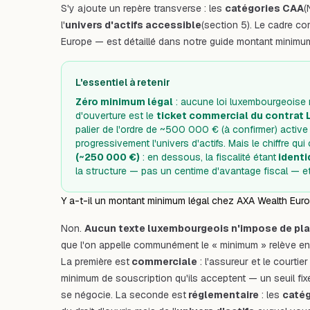
S'y ajoute un repère transverse : les
catégories CAA
(
l'
univers d'actifs accessible
(section 5). Le cadre 
Europe — est détaillé dans notre guide
montant minimum
L'essentiel à retenir
Zéro minimum légal
: aucune loi luxembourgeoise n
d'
ouverture
est le
ticket commercial du contrat L
palier de l'ordre de ~500 000 € (à confirmer) activ
progressivement l'univers d'actifs. Mais le chiffre qu
(~250 000 €)
: en dessous, la fiscalité étant
identi
la structure — pas un centime d'avantage fiscal — et
Y a-t-il un montant minimum légal chez AXA Wealth Eur
Non.
Aucun texte luxembourgeois n'impose de pl
que l'on appelle communément le « minimum » relève en 
La première est
commerciale
: l'assureur et le courtie
minimum de souscription qu'ils acceptent — un seuil fixé
se négocie. La seconde est
réglementaire
: les
catég