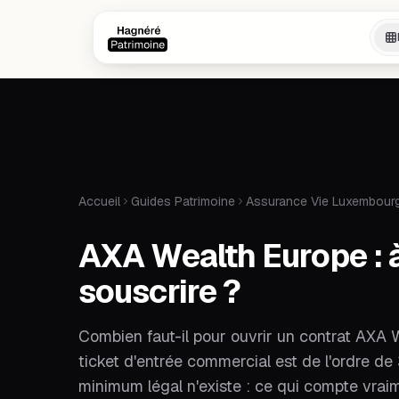
Aller au contenu principal
Aller au contenu principal
Accueil
Guides Patrimoine
Assurance Vie Luxembour
AXA Wealth Europe : à
souscrire ?
Combien faut-il pour ouvrir un contrat AXA W
ticket d'entrée commercial est de l'ordre 
minimum légal n'existe : ce qui compte vraime