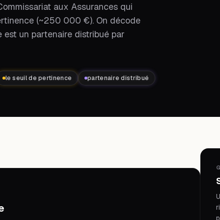
u Commissariat aux Assurances qui
e pertinence (~250 000 €). On décode
 est un partenaire distribué par
le seuil de pertinence
partenaire distribué
G
U
e
r
p