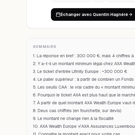
Échanger avec Quentin Hagnéré
SOMMAIRE
1. La réponse en bref : 300 000 €, mais 4 chiffres à
2. Y a-t-il un montant minimum légal chez AXA Wealt
3. Le ticket d'entrée Lifinity Europe : ~300 000 €
4. Le palier supérieur : à partir de combien un Fonds
5. Les seuils CAA : le vrai cadre du « montant minim
6. Pourquoi le ticket AXA est plus haut que le march
7. À partir de quel montant AXA Wealth Europe vaut-i
8. Deux cas chiffrés (en fourchette, sur devis)
9. Le montant ne change rien à la fiscalité
10. AXA Wealth Europe ≠ AXA Assurances Luxembou
11. Connaître le montant exact pour votre cas