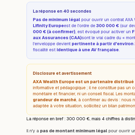
La réponse en 40 secondes
Pas de minimum légal
pour ouvrir un contrat AXA
Lifinity Europe
est de l'ordre de
300 000 €
(
sur de
000 € (à confirmer)
, est évoqué pour activer un
F
aux Assurances (CAA)
sont le vrai cadre du « mont
l'enveloppe devient
pertinente à partir d'enviro
fiscalité est
identique à une AV française
.
Disclosure et avertissement
AXA Wealth Europe est un partenaire distribué
informative et pédagogique ; il ne constitue pas un 
monétaire et financier, ni un conseil fiscal. Les mont
grandeur de marché
, à confirmer au devis : nous 
adaptée à votre situation, sollicitez un bilan patrimoni
La réponse en bref : 300 000 €, mais 4 chiffres à disti
Il n'y a
pas de montant minimum légal
pour ouvrir un