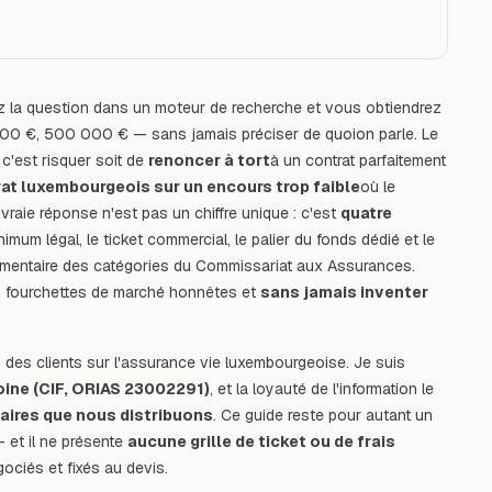
 la question dans un moteur de recherche et vous obtiendrez
 000 €, 500 000 € — sans jamais préciser de
quoi
on parle. Le
c'est risquer soit de
renoncer à tort
à un contrat parfaitement
rat luxembourgeois sur un encours trop faible
où le
 vraie réponse n'est pas un chiffre unique : c'est
quatre
mum légal, le ticket commercial, le palier du fonds dédié et le
lementaire des catégories du Commissariat aux Assurances.
s fourchettes de marché honnêtes et
sans jamais inventer
es clients sur l'assurance vie luxembourgeoise. Je suis
oine (CIF, ORIAS 23002291)
, et la loyauté de l'information le
aires que nous distribuons
. Ce guide reste pour autant un
— et il ne présente
aucune grille de ticket ou de frais
ociés et fixés au devis.