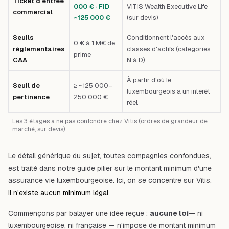
Ticket d'entrée
000 € · FID
VITIS Wealth Executive Life
commercial
~125 000 €
(sur devis)
Seuils
Conditionnent l'accès aux
0 € à 1 M€ de
réglementaires
classes d'actifs (catégories
prime
CAA
N à D)
À partir d'où le
Seuil de
≥ ~125 000–
luxembourgeois a un intérêt
pertinence
250 000 €
réel
Les 3 étages à ne pas confondre chez Vitis (ordres de grandeur de
marché, sur devis)
Le détail générique du sujet, toutes compagnies confondues,
est traité dans notre guide pilier sur le
montant minimum d'une
assurance vie luxembourgeoise
. Ici, on se concentre sur Vitis.
Il n'existe aucun minimum légal
Commençons par balayer une idée reçue :
aucune loi
— ni
luxembourgeoise, ni française — n'impose de montant minimum