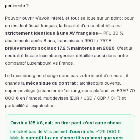
pertinente ?
Pouvoir ouvrir ≠ avoir intérêt, et tout se joue sur un point : pour
un résident fiscal français, la fiscalité d'un contrat Vitis est
strictement identique à une AV française
— PFU 30 %,
abattements après 8 ans, transmission 990 I / 757 B,
prélèvements sociaux 17,2 % maintenus en 2026
. C'est la
neutralité fiscale luxembourgeoise
, détaillée aussi dans notre
comparatif
Luxembourg vs France
.
Le Luxembourg ne change donc pas votre impôt d'un euro ; il
change la
mécanique du contrat
: architecture ouverte,
super-privilège
(créancier de 1er rang, sans plafond, vs FGAP 70
000 € en France), multidevises (EUR / USD / GBP / CHF) et
portabilité à l'expatriation.
Ouvrir à 125 k€, oui ; en tirer parti, c'est autre chose
Le ticket bas de Vitis permet d'
ouvrir
dès ~125 000 €.
Mais le
surcoût lux ne s'amortit vraiment que vers