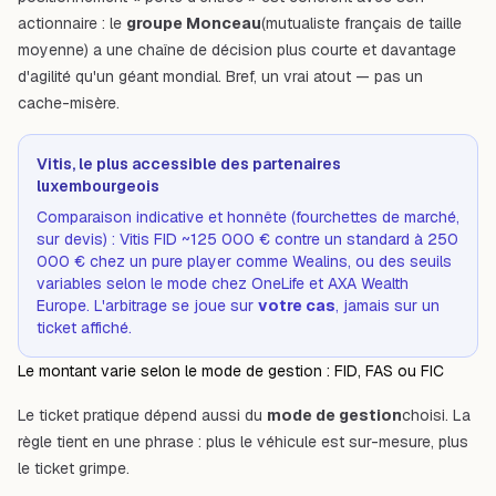
actionnaire : le
groupe Monceau
(mutualiste français de taille
moyenne) a une chaîne de décision plus courte et davantage
d'agilité qu'un géant mondial. Bref, un vrai atout — pas un
cache-misère.
Vitis, le plus accessible des partenaires
luxembourgeois
Comparaison indicative et honnête (fourchettes de marché,
sur devis) : Vitis FID ~125 000 € contre un standard à 250
000 € chez un
pure player comme Wealins
, ou des seuils
variables selon le mode chez
OneLife
et
AXA Wealth
Europe
. L'arbitrage se joue sur
votre cas
, jamais sur un
ticket affiché.
Le montant varie selon le mode de gestion : FID, FAS ou FIC
Le ticket pratique dépend aussi du
mode de gestion
choisi. La
règle tient en une phrase : plus le véhicule est sur-mesure, plus
le ticket grimpe.