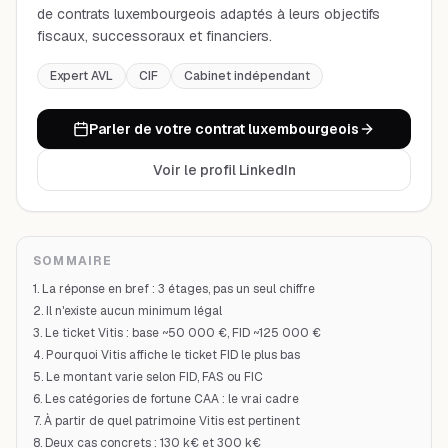
de contrats luxembourgeois adaptés à leurs objectifs
fiscaux, successoraux et financiers.
Expert AVL
CIF
Cabinet indépendant
Parler de votre contrat luxembourgeois
Voir le profil LinkedIn
SOMMAIRE
1. La réponse en bref : 3 étages, pas un seul chiffre
2. Il n'existe aucun minimum légal
3. Le ticket Vitis : base ~50 000 €, FID ~125 000 €
4. Pourquoi Vitis affiche le ticket FID le plus bas
5. Le montant varie selon FID, FAS ou FIC
6. Les catégories de fortune CAA : le vrai cadre
7. À partir de quel patrimoine Vitis est pertinent
8. Deux cas concrets : 130 k€ et 300 k€