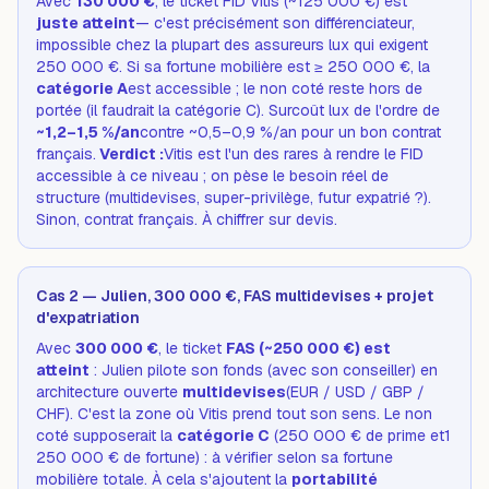
Avec
130 000 €
, le ticket FID Vitis (~125 000 €) est
juste atteint
— c'est précisément son différenciateur,
impossible chez la plupart des assureurs lux qui exigent
250 000 €. Si sa fortune mobilière est ≥ 250 000 €, la
catégorie A
est accessible ; le non coté reste hors de
portée (il faudrait la catégorie C). Surcoût lux de l'ordre de
~1,2–1,5 %/an
contre ~0,5–0,9 %/an pour un bon contrat
français.
Verdict :
Vitis est l'un des rares à rendre le FID
accessible à ce niveau ; on pèse le besoin réel de
structure (multidevises, super-privilège, futur expatrié ?).
Sinon, contrat français. À chiffrer sur devis.
Cas 2 — Julien, 300 000 €, FAS multidevises + projet
d'expatriation
Avec
300 000 €
, le ticket
FAS (~250 000 €) est
atteint
: Julien pilote son fonds (avec son conseiller) en
architecture ouverte
multidevises
(EUR / USD / GBP /
CHF). C'est la zone où Vitis prend tout son sens. Le non
coté supposerait la
catégorie C
(250 000 € de prime
et
1
250 000 € de fortune) : à vérifier selon sa fortune
mobilière totale. À cela s'ajoutent la
portabilité