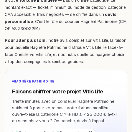
à votre
fortune mobilière
— pas un chiffre catalogue. Le
montant exact — ticket, minimum du mode de gestion, catégorie
CAA accessible, frais négociés — se chiffre dans un
devis
personnalisé
. C'est le rôle du courtier Hagnéré Patrimoine (CIF,
ORIAS 23002291).
Pour aller plus loin :
notre
avis complet sur Vitis Life
, la raison
pour laquelle
Hagnéré Patrimoine distribue Vitis Life
, le face-à-
face
OneLife vs Vitis Life
, et nos hubs
quelle compagnie choisir
/
top des compagnies luxembourgeoises
.
HAGNÉRÉ PATRIMOINE
Faisons chiffrer votre projet Vitis Life
Trente minutes avec un conseiller Hagnéré Patrimoine
suffisent à poser votre cas : votre fortune mobilière
ouvre-t-elle la catégorie C ? le FID à ~125 000 € a-t-il
du sens chez vous ? On tranche, devis à l'appui.