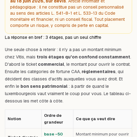
au 18 juin 2026, sur devis
. Article informatif et
pédagogique : il ne constitue pas un conseil personnalisé
au sens des articles L. 541-8-1 et L. 533-13 du Code
monétaire et financier, ni un conseil fiscal. Tout placement
comporte un risque, y compris de perte en capital.
La réponse en bref : 3 étages, pas un seul chiffre
Une seule chose à retenir : il n'y a pas
un
montant minimum
chez Vitis, mais
trois étages qu'on confond constamment
.
D'abord le ticket
commercial
, le montant pour ouvrir le contrat.
Ensuite les catégories de fortune CAA,
réglementaires
, qui
décident des classes d'actifs auxquelles vous avez droit. Et
enfin le
bon sens patrimonial
: à partir de quand le
luxembourgeois vaut vraiment le coup pour vous. Le tableau ci-
dessous les met côte à côte.
Ordre de
Notion
Ce que ça veut dire
grandeur
base ~50
Montant minimum pour ouvrir