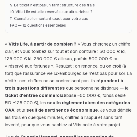
9. Le ticket n'est pas un tarif : structure des frais
10. Vitis Life est-elle réservée aux ultra-riches ?
11. Connaître le montant exact pour votre cas
FAQ — 12 questions essentielles
«
Vitis Life, à partir de combien ?
» Vous cherchez un chiffre
clair, et vous tombez sur tout et son contraire : 50 000 € ici,
125 000 € là, 250 000 € ailleurs, parfois 500 000 € ou
« réservé aux fortunes ». Résultat : on renonce, ou on croit (à
tort) que l'assurance vie luxembourgeoise n'est pas pour soi. La
vérité : ces chiffres ne se contredisent pas, ils
répondent à
trois questions différentes
que personne ne distingue — le
ticket d'entrée commercial
(base ~50 000 €, fonds dédié
FID ~125 000 €), les
seuils réglementaires des catégories
CAA
, et le
seuil de pertinence économique
. Je vous démêle
les trois en quelques minutes, chiffres à l'appui et
sans
tarif
inventé, pour que vous sachiez si Vitis colle à votre projet.
Je suis
Quentin Hagnéré, conseiller en gestion de