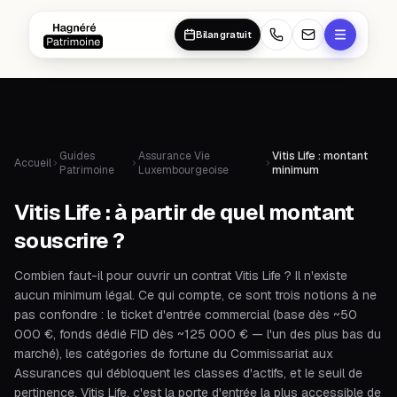
Aller au contenu principal
Aller au contenu principal
Bilan gratuit
Guides
Assurance Vie
Vitis Life : montant
Accueil
Patrimoine
Luxembourgeoise
minimum
Vitis Life : à partir de quel montant
souscrire ?
Combien faut-il pour ouvrir un contrat Vitis Life ? Il n'existe
aucun minimum légal. Ce qui compte, ce sont trois notions à ne
pas confondre : le ticket d'entrée commercial (base dès ~50
000 €, fonds dédié FID dès ~125 000 € — l'un des plus bas du
marché), les catégories de fortune du Commissariat aux
Assurances qui débloquent les classes d'actifs, et le seuil de
pertinence. Vitis Life, c'est la porte d'entrée la plus accessible de