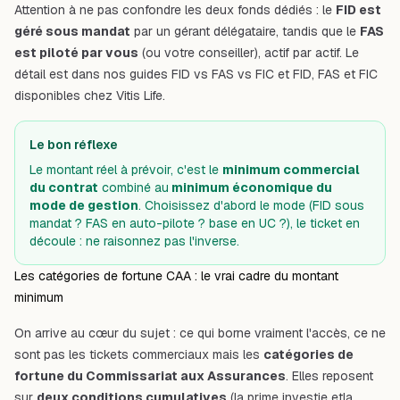
Attention à ne pas confondre les deux fonds dédiés : le
FID est
géré sous mandat
par un gérant délégataire, tandis que le
FAS
est piloté par vous
(ou votre conseiller), actif par actif. Le
détail est dans nos guides
FID vs FAS vs FIC
et
FID, FAS et FIC
disponibles chez Vitis Life
.
Le bon réflexe
Le montant réel à prévoir, c'est le
minimum commercial
du contrat
combiné au
minimum économique du
mode de gestion
. Choisissez d'abord le mode (FID sous
mandat ? FAS en auto-pilote ? base en UC ?), le ticket en
découle : ne raisonnez pas l'inverse.
Les catégories de fortune CAA : le vrai cadre du montant
minimum
On arrive au cœur du sujet : ce qui borne vraiment l'accès, ce ne
sont pas les tickets commerciaux mais les
catégories de
fortune du Commissariat aux Assurances
. Elles reposent
sur
deux conditions cumulatives
(la prime investie
et
la