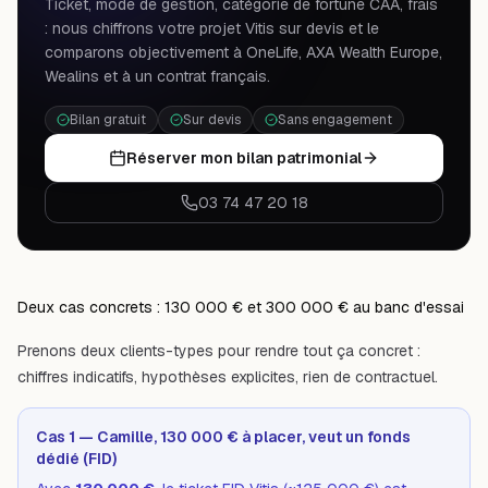
Ticket, mode de gestion, catégorie de fortune CAA, frais
: nous chiffrons votre projet Vitis sur devis et le
comparons objectivement à OneLife, AXA Wealth Europe,
Wealins et à un contrat français.
Bilan gratuit
Sur devis
Sans engagement
Réserver mon bilan patrimonial
03 74 47 20 18
Deux cas concrets : 130 000 € et 300 000 € au banc d'essai
Prenons deux clients-types pour rendre tout ça concret :
chiffres indicatifs, hypothèses explicites, rien de contractuel.
Cas 1 — Camille, 130 000 € à placer, veut un fonds
dédié (FID)