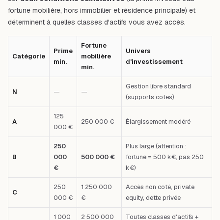
fortune mobilière, hors immobilier et résidence principale) et
déterminent à quelles classes d'actifs vous avez accès.
Fortune
Prime
Univers
Catégorie
mobilière
min.
d'investissement
min.
Gestion libre standard
N
—
—
(supports cotés)
125
A
250 000 €
Élargissement modéré
000 €
250
Plus large (attention :
B
000
500 000 €
fortune = 500 k€, pas 250
€
k€)
250
1 250 000
Accès non coté, private
C
000 €
€
equity, dette privée
1 000
2 500 000
Toutes classes d'actifs +