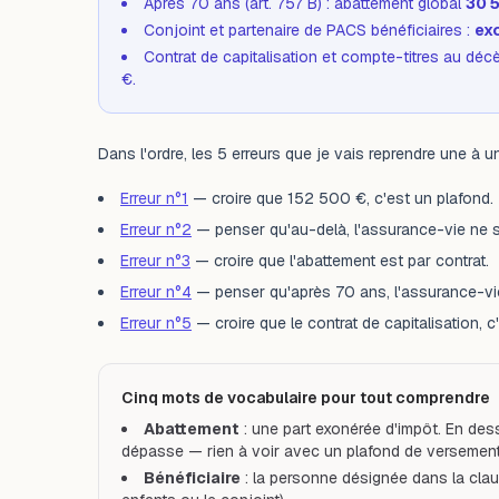
Après 70 ans (art. 757 B) : abattement global
30 
Conjoint et partenaire de PACS bénéficiaires :
ex
Contrat de capitalisation et compte-titres au déc
€.
Dans l'ordre, les 5 erreurs que je vais reprendre une à un
Erreur n°1
— croire que 152 500 €, c'est un plafond.
Erreur n°2
— penser qu'au-delà, l'assurance-vie ne se
Erreur n°3
— croire que l'abattement est par contrat.
Erreur n°4
— penser qu'après 70 ans, l'assurance-vie
Erreur n°5
— croire que le contrat de capitalisation, c'
Cinq mots de vocabulaire pour tout comprendre
Abattement
: une part exonérée d'impôt. En des
dépasse — rien à voir avec un plafond de versement
Bénéficiaire
: la personne désignée dans la clau