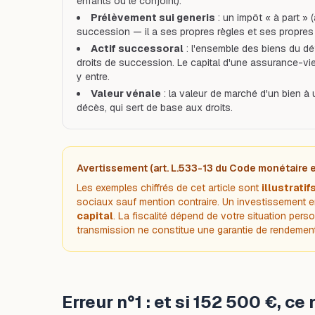
enfants ou le conjoint).
Prélèvement
sui generis
: un impôt « à part » (a
succession — il a ses propres règles et ses propres
Actif successoral
: l'ensemble des biens du déf
droits de succession. Le capital d'une assurance-vie en
y entre.
Valeur vénale
: la valeur de marché d'un bien à 
décès, qui sert de base aux droits.
Avertissement (art. L.533-13 du Code monétaire e
Les exemples chiffrés de cet article sont
illustratif
sociaux sauf mention contraire. Un investissement
capital
. La fiscalité dépend de votre situation pers
transmission ne constitue une garantie de rendement
Erreur n°1 : et si 152 500 €, ce