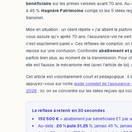
bénéficiaire
sur les primes versées avant 70 ans. Au-d
à 45 %.
Hagnéré Patrimoine
corrige ici les 5 idées 
transmet.
Mise en situation : un client répète « j'ai atteint le plaf
vous assure qu'« après 70 ans, l'assurance-vie ne sert p
c'est exactement pareil ». Ces réflexes de comptoir, 
repose sur une confusion. Confondre
abattement et 
parfois bien plus, au moment de la transmission. Pour cha
elle est fausse, le mécanisme réel (avec l'article de loi),
Cet article est volontairement court et pédagogique : il s
appuyez-vous sur notre
guide complet de l'assurance
2026
; ici, on se concentre sur les idées reçues qui coû
Le réflexe à retenir en 30 secondes
152 500 €
= abattement par bénéficiaire ET par a
Au-delà :
20 % puis 31,25 %
, jamais 45 %, jamai