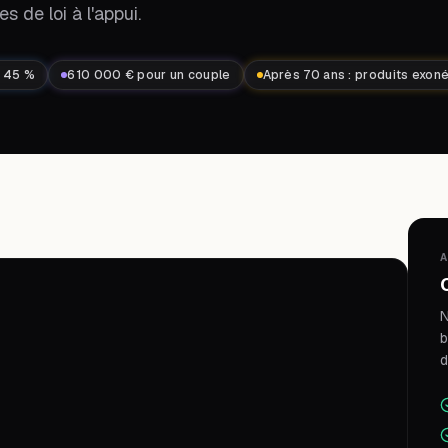
s de loi à l'appui.
s 45 %
610 000 € pour un couple
Après 70 ans : produits exon
A
N
b
d