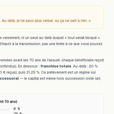
Au-delà, je ne peux plus verser, ou ça ne sert à rien. »
 versement, ni un seuil au-delà duquel « tout serait bloqué ».
 d'impôt à la transmission, pas une limite à ce que vous pouvez
versées avant les 70 ans de l'assuré, chaque bénéficiaire reçoit
confondus). En dessous :
franchise totale
. Au-delà : 20 %
0 € reçus), puis 31,25 %. Ce prélèvement est un régime
sui
uccessoral
— le capital est même hors succession civile (art.
nt 70 ans)
....  0 %

....  20 %
