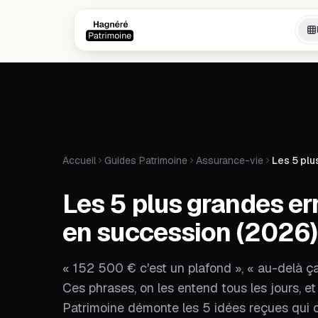
Aller au contenu principal
Aller au contenu principal
Accueil
Guides Patrimoine
Assurance-vie
Les 5 plu
Les 5 plus grandes er
en succession (2026)
« 152 500 € c'est un plafond », « au-delà ça ne
Ces phrases, on les entend tous les jours, e
Patrimoine démonte les 5 idées reçues qui 