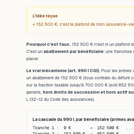
L'idée reçue
« 152 500 €, c'est le plafond de mon assurance-vie. 
Pourquoi c'est faux.
152 500 € n'est ni un plafond de
C'est un
abattement par bénéficiaire
: une franchise
placer.
Le vrai mécanisme (art. 990 I CGI).
Pour les primes 
un abattement de 152 500 € (tous contrats du défunt 
sur la fraction taxable jusqu'à 700 000 € (soit 852 50
generis
,
hors droits de succession et hors actif s
L.132-12 du Code des assurances).
La cascade du 990 I, par bénéficiaire (primes ava
Tranche 1 :  0 €        →  152 500 €   ....
Tranche 2 :  152 500 €  →  852 500 €   ....