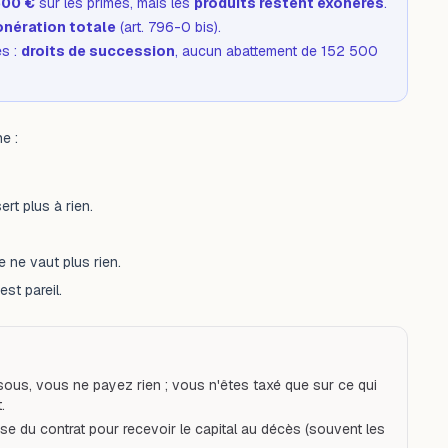
500 €
sur les primes, mais les
produits restent exonérés
.
onération totale
(art. 796-0 bis).
ès :
droits de succession
, aucun abattement de 152 500
e :
rt plus à rien.
 ne vaut plus rien.
est pareil.
sous, vous ne payez rien ; vous n'êtes taxé que sur ce qui
.
se du contrat pour recevoir le capital au décès (souvent les