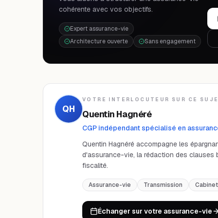
cohérente avec vos objectifs.
Expert assurance-vie
Architecture ouverte
Sans engagement
VOTRE INTERLOCUTEUR SUR CE SUJ
QH
Quentin Hagnéré
CGP indépendant spécialisé en assurance
Quentin Hagnéré accompagne les épargnants,
d'assurance-vie, la rédaction des clauses bé
fiscalité.
Assurance-vie
Transmission
Cabinet
Échanger sur votre assurance-vie