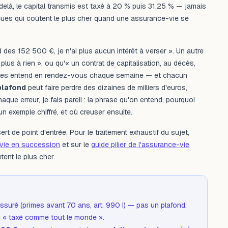
elà, le capital transmis est taxé à 20 % puis 31,25 % — jamais
reçues qui coûtent le plus cher quand une assurance-vie se
ond des 152 500 €, je n'ai plus aucun intérêt à verser ». Un autre
lus à rien », ou qu'« un contrat de capitalisation, au décès,
on les entend en rendez-vous chaque semaine — et chacun
plafond
peut faire perdre des dizaines de milliers d'euros,
que erreur, je fais pareil : la phrase qu'on entend, pourquoi
 un exemple chiffré, et où creuser ensuite.
ert de point d'entrée. Pour le traitement exhaustif du sujet,
-vie en succession
et sur le
guide pilier de l'assurance-vie
tent le plus cher.
ssuré (primes avant 70 ans, art. 990 I) — pas un plafond.
s « taxé comme tout le monde ».