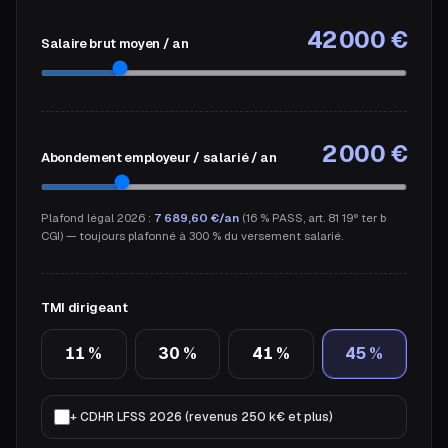
42 000
€
Salaire brut moyen / an
2 000
€
Abondement employeur / salarié / an
Plafond légal 2026 :
7 689,60 €/an
(16 % PASS, art. 81 19° ter b
CGI) — toujours plafonné à 300 % du versement salarié.
TMI dirigeant
11
%
30
%
41
%
45
%
+ CDHR LFSS 2026 (revenus 250 k€ et plus)