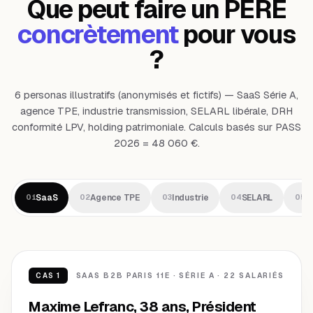
Que peut faire un PERE
concrètement
pour vous
?
6 personas illustratifs (anonymisés et fictifs) — SaaS Série A,
agence TPE, industrie transmission, SELARL libérale, DRH
conformité LPV, holding patrimoniale. Calculs basés sur PASS
2026 = 48 060 €.
SaaS
Agence TPE
Industrie
SELARL
D
01
02
03
04
05
SAAS B2B PARIS 11E · SÉRIE A · 22 SALARIÉS
CAS 1
Maxime Lefranc, 38 ans, Président