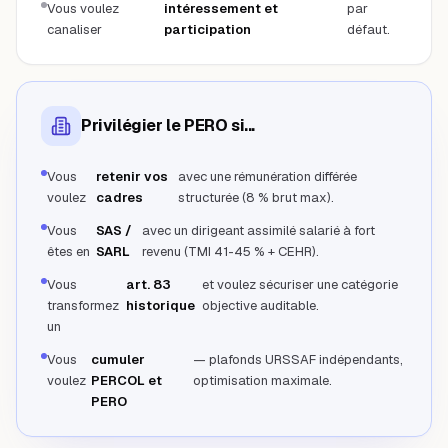
Vous voulez
intéressement et
par
canaliser
participation
défaut.
Privilégier le PERO si...
Vous
retenir vos
avec une rémunération différée
voulez
cadres
structurée (8 % brut max).
Vous
SAS /
avec un dirigeant assimilé salarié à fort
êtes en
SARL
revenu (TMI 41-45 % + CEHR).
Vous
art. 83
et voulez sécuriser une catégorie
transformez
historique
objective auditable.
un
Vous
cumuler
— plafonds URSSAF indépendants,
voulez
PERCOL et
optimisation maximale.
PERO