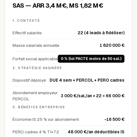
SAS — ARR 3,4 M€, MS 1,82 M€
1. CONTEXTE
Effectif salariés
22 (4 leads à fidéliser)
Masse salariale annuelle
1 820 000 €
Forfait social applicable
0 % (loi PACTE moins de 50 sal.)
2. STRATÉGIE HAGNÉRÉ
Dispositif déployé
DUE 4 sem + PERCOL + PERO cadres
Abondement employeur
3 000 €/sal./an × 22 = 66 000 €
PERCOL
3. BÉNÉFICE ENTREPRISE
Économie IS 25 % sur abondement
−16 500 €
PERO cadres 4 % T1+T2
48 000 €/an déductibles IS