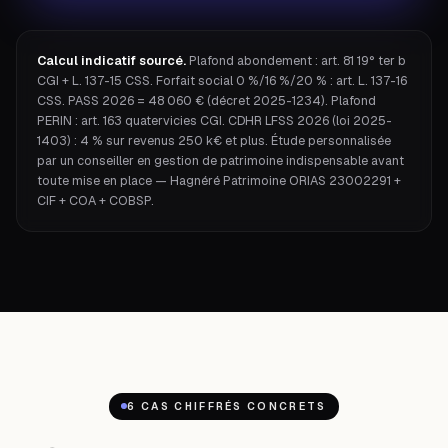
Calcul indicatif sourcé.
Plafond abondement : art. 81 19° ter b
CGI + L. 137-15 CSS. Forfait social 0 %/16 %/20 % : art. L. 137-16
CSS. PASS 2026 = 48 060 € (décret 2025-1234). Plafond
PERIN : art. 163 quatervicies CGI. CDHR LFSS 2026 (loi 2025-
1403) : 4 % sur revenus 250 k€ et plus. Étude personnalisée
par un conseiller en gestion de patrimoine indispensable avant
toute mise en place — Hagnéré Patrimoine ORIAS 23002291 +
CIF + COA + COBSP.
6 CAS CHIFFRÉS CONCRETS