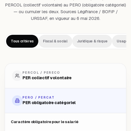
PERCOL (collectif volontaire) au PERO (obligatoire catégoriel)
— ou cumuler les deux. Sources Légifrance / BOFiP /
URSSAF, en vigueur au 6 mai 2026.
Tous critères
Fiscal & social
Juridique & risque
Usage &
PERCOL / PERECO
PER collectif volontaire
PERO / PERCAT
PER obligatoire catégoriel
Caractère obligatoire pour le salarié