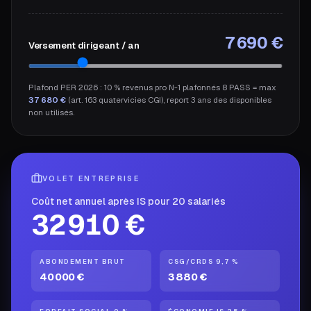
7 690
€
Versement dirigeant / an
Plafond PER 2026 : 10 % revenus pro N-1 plafonnés 8 PASS = max
37 680 €
(art. 163 quatervicies CGI), report 3 ans des disponibles
non utilisés.
VOLET ENTREPRISE
Coût net annuel après IS pour
20
salarié
s
32 910
€
ABONDEMENT BRUT
CSG/CRDS 9,7 %
40 000
€
3 880
€