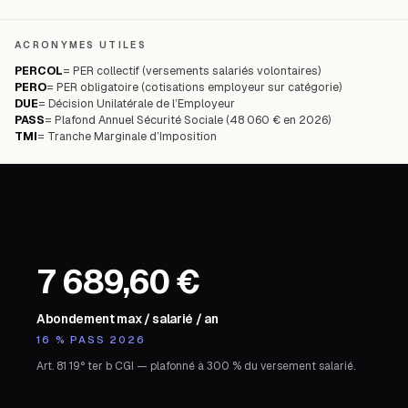
ACRONYMES UTILES
PERCOL
=
PER collectif (versements salariés volontaires)
PERO
=
PER obligatoire (cotisations employeur sur catégorie)
DUE
=
Décision Unilatérale de l’Employeur
PASS
=
Plafond Annuel Sécurité Sociale (48 060 € en 2026)
TMI
=
Tranche Marginale d’Imposition
7 689,60 €
Abondement max / salarié / an
16 % PASS 2026
Art. 81 19° ter b CGI — plafonné à 300 % du versement salarié.