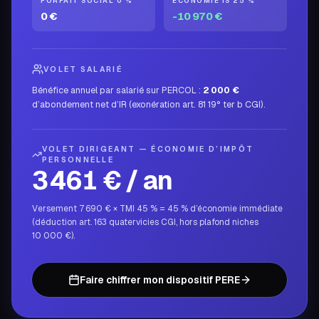
FORFAIT SOCIAL 0 %
ÉCONOMIE IS 25 %
0
€
-10 970
€
VOLET SALARIÉ
Bénéfice annuel par salarié sur PERCOL :
2 000
€
d’abondement net d’IR (exonération art. 81 19° ter b CGI).
VOLET DIRIGEANT — ÉCONOMIE D’IMPÔT
PERSONNELLE
3 461
€ / an
Versement
7 690
€ × TMI
45
%
=
45
% d’économie immédiate
(déduction art. 163 quatervicies CGI, hors plafond niches
10 000 €).
Faire chiffrer mon dispositif PERE