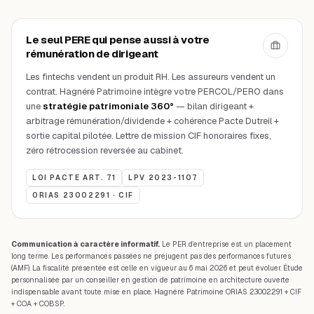
Le seul PERE qui pense aussi à votre
rémunération de dirigeant
Les fintechs vendent un produit RH. Les assureurs vendent un
contrat. Hagnéré Patrimoine intègre votre PERCOL/PERO dans
une
stratégie patrimoniale 360°
— bilan dirigeant +
arbitrage rémunération/dividende + cohérence Pacte Dutreil +
sortie capital pilotée. Lettre de mission CIF honoraires fixes,
zéro rétrocession reversée au cabinet.
LOI PACTE ART. 71
LPV 2023-1107
ORIAS 23002291 · CIF
Communication à caractère informatif.
Le PER d’entreprise est un placement
long terme. Les performances passées ne préjugent pas des performances futures
(AMF). La fiscalité présentée est celle en vigueur au 6 mai 2026 et peut évoluer. Étude
personnalisée par un conseiller en gestion de patrimoine en architecture ouverte
indispensable avant toute mise en place. Hagnéré Patrimoine ORIAS 23002291 + CIF
+ COA + COBSP.