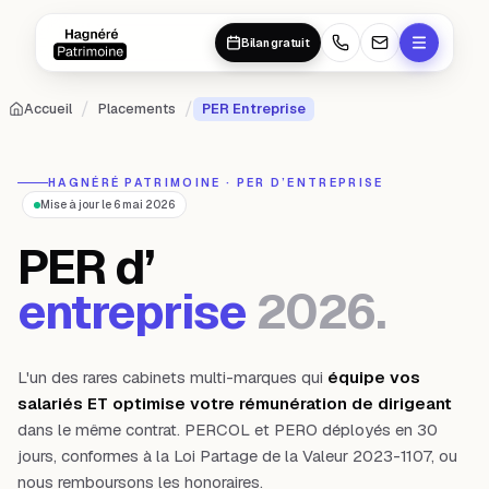
Aller au contenu principal
Aller au contenu principal
Bilan gratuit
/
/
Accueil
Placements
PER Entreprise
HAGNÉRÉ PATRIMOINE · PER D’ENTREPRISE
Mise à jour le 6 mai 2026
PER d’
entreprise
2026.
L'un des rares cabinets multi-marques qui
équipe vos
salariés ET optimise votre rémunération de dirigeant
dans le même contrat. PERCOL et PERO déployés en 30
jours, conformes à la Loi Partage de la Valeur 2023-1107, ou
nous remboursons les honoraires.