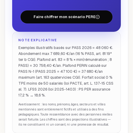
Faire chiffrer mon scénario PERE
NOTE EXPLICATIVE
Exemples illustratifs basés sur PASS 2026 = 48 060 €.
Abondement max 7 689,60 €/an (16 % PASS, art. 81 19°
ter b CGI). Plafond art. 83 = 8 % × min(rémunération ; 8
PASS) = 30 758,40 €/an. Plafond PERIN calculé sur
PASS N-1 (PASS 2025 = 47 100 €) = 37 680 €/an
maximum (art. 163 quatervicies CGI). Forfait social 0 %
TPE moins de 50 salariés (loi PACTE, art. L. 137-15 CSS
al. 7). LFSS 2026 (loi 2025-1403) : PS PER assurance
17,2 % → 18,6 %.
Avertissement : les noms, prénoms, âges, secteurs et villes
mentionnés sont entièrement fictifs et utilisés à des fins
pédagogiques. Toute ressemblance avec des personnes réelles
serait fortuite. Les chiffres sont des projections illustratives —
ils ne constituent ni un conseil, ni une promesse de résultat.