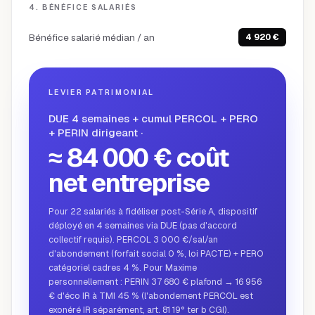
4. BÉNÉFICE SALARIÉS
Bénéfice salarié médian / an
4 920 €
LEVIER PATRIMONIAL
DUE 4 semaines + cumul PERCOL + PERO
+ PERIN dirigeant
·
≈ 84 000 € coût
net entreprise
Pour 22 salariés à fidéliser post-Série A, dispositif
déployé en 4 semaines via DUE (pas d'accord
collectif requis). PERCOL 3 000 €/sal/an
d'abondement (forfait social 0 %, loi PACTE) + PERO
catégoriel cadres 4 %. Pour Maxime
personnellement : PERIN 37 680 € plafond → 16 956
€ d'éco IR à TMI 45 % (l'abondement PERCOL est
exonéré IR séparément, art. 81 19° ter b CGI).