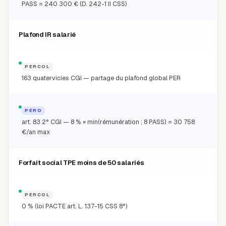
PASS = 240 300 € (D. 242-1 II CSS)
Plafond IR salarié
PERCOL
163 quatervicies CGI — partage du plafond global PER
PERO
art. 83 2° CGI — 8 % × min(rémunération ; 8 PASS) = 30 758
€/an max
Forfait social TPE moins de 50 salariés
PERCOL
0 % (loi PACTE art. L. 137-15 CSS 8°)