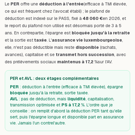
Le
PER
offre une
déduction à l'entrée
(efficace à TMI élevée,
ce qui est fréquent chez l'avocat établi) ; le plafond de
déduction est indexé sur le PASS, fixé à
48 060 €
en 2026, et
le report du plafond non utilisé est désormais porté de 3 à 5
ans. En contrepartie, l'épargne est
bloquée jusqu'à la retraite
et la sortie est
taxée
. L'
assurance vie luxembourgeoise
,
elle, n'est pas déductible mais reste
disponible
(rachats,
avances), capitalise et se
transmet hors succession
, avec
des prélèvements sociaux
maintenus à 17,2 %
sur l'AV.
PER et AVL : deux étages complémentaires
PER
: déduction à l'entrée (efficace à TMI élevée), épargne
bloquée
jusqu'à la retraite, sortie taxée.
AVL
: pas de déduction, mais
liquidité
, capitalisation,
transmission optimisée et
PS à 17,2 %
. L'ordre que je
conseille : on remplit d'abord la déduction PER tant qu'elle
sert, puis l'épargne longue et disponible part en assurance
vie. Jamais l'un
contre
l'autre.