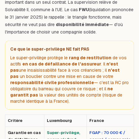
important dans un seul contrat. La supervision relève de
Solvabilité II, commune à l'UE. Le cas
FWU
(liquidation prononcée
le 31 janvier 2025) le rappelle : le triangle fonctionne, mais
sécurité ne veut pas dire
disponibilité immédiate
— d'où
l'importance de choisir une compagnie solide.
Ce que le super-privilège NE fait PAS
Le super-privilège protège le
rang de restitution
de vos
actifs
en cas de défaillance de l'assureur
. Il
n'est
pas
une insaisissabilité face à vos créanciers ; il
n'est
pas
un bouclier contre une mise en cause de votre
responsabilité civile professionnelle
— c'est la RC pro
obligatoire du barreau qui couvre ce risque ; et il
ne
garantit pas
la valeur des unités de compte (risque de
marché identique à la France).
Critère
Luxembourg
France
Garantie en cas
Super-privilège,
FGAP : 70 000 € /