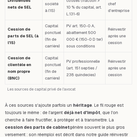
Dividendes
cotisés (fraction >
société
chef
nets de SEL
10 % du capital, art.
à l'IS)
d'entreprise
L.131-6)
Capital
PV art. 150-0 A,
Cession de
Réinvestir
ponctuel
abattement 500
parts de SEL (à
après une
(fin de
000 € (150-0 D ter)
l'IS)
cession
carrière)
sous conditions
Cession de
Capital
PV professionnelle
Réinvestir
clientèle en
ponctuel
(art. 151 septies /
après une
nom propre
(fin de
238 quindecies)
cession
(BNC)
carrière)
Les sources de capital privé de l'avocat
À ces sources s'ajoute parfois un
héritage
. Le fil rouge est
toujours le même : de l'argent
déjà net d'impôt
, que l'on
cherche à faire fructifier, à protéger et à transmettre. La
cession des parts de cabinet
génère souvent le plus gros
versement : son réemploi est décrit dans notre guide
réinvestir