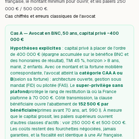
française
,
le montant minimum pour ouvrir
, et les paliers
250
000 €
/
500 000 €
.
Cas chiffrés et erreurs classiques de l'avocat
Cas A — Avocat en BNC, 50 ans, capital privé ~400
000 €
Hypothèses explicites
: capital privé à placer de l'ordre
de 400 000 € (épargne accumulée sur le bénéfice BNC et
des honoraires de résultat), TMI 45 %, horizon > 8 ans,
marié, 2 enfants. Avec ce montant et la fortune mobilière
correspondante, l'avocat atteint la
catégorie CAA A ou
B
(selon sa fortune) : architecture ouverte, gestion sous
mandat (FID) ou pilotée (FAS). Le
super-privilège sans
plafond
protège le rang de restitution là où la France
plafonne à 70 000 €. Côté transmission, la clause
bénéficiaire ouvre l'abattement de
152 500 € par
bénéficiaire
(primes avant 70 ans, art. 990 I). À mesure
que le capital grossit, les paliers supérieurs ouvrent
d'autres classes d'actifs : voir
250 000 €
et
500 000 €
.
Les coûts restent des fourchettes négociées, jamais
garanties, et la fiscalité est identique à une AV française.