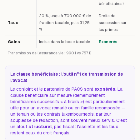
bénéficiaires)
20 % jusqu'à 700 000 € de
Droits de
Taux
fraction taxable, puis 31,25
succession sur
%
les primes
Gains
Inclus dans la base taxable
Exonérés
Transmission de l'assurance vie : 990 I vs 757 B
La clause bénéficiaire : l'outil n°1 de transmission de
l'avocat
Le conjoint et le partenaire de PACS sont
exonérés
. La
clause bénéficiaire sur mesure (démembrement,
bénéficiaires successifs « à tiroirs ») est particulièrement
utile pour un avocat remarié ou en
famille recomposée
—
un terrain où les contrats luxembourgeois, par leur
souplesse de rédaction, sont souvent mieux servis. C'est
un atout
structurel
, pas fiscal : l'assiette et les taux
restent ceux du droit français.