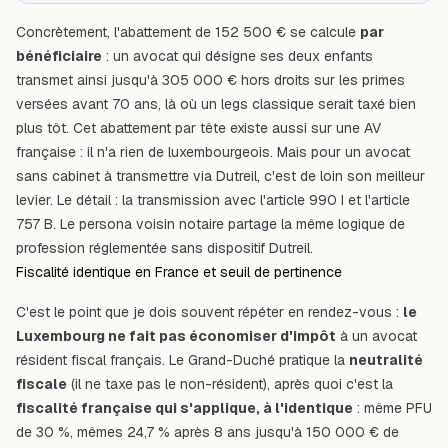
Concrètement, l'abattement de 152 500 € se calcule
par
bénéficiaire
: un avocat qui désigne ses deux enfants
transmet ainsi jusqu'à 305 000 € hors droits sur les primes
versées avant 70 ans, là où un legs classique serait taxé bien
plus tôt. Cet abattement par tête existe aussi sur une AV
française : il n'a rien de luxembourgeois. Mais pour un avocat
sans cabinet à transmettre via Dutreil, c'est de loin son meilleur
levier. Le détail :
la transmission avec l'article 990 I
et
l'article
757 B
. Le persona voisin
notaire
partage la même logique de
profession réglementée sans dispositif Dutreil.
Fiscalité identique en France et seuil de pertinence
C'est le point que je dois souvent répéter en rendez-vous :
le
Luxembourg ne fait pas économiser d'impôt
à un avocat
résident fiscal français. Le Grand-Duché pratique la
neutralité
fiscale
(il ne taxe pas le non-résident), après quoi c'est la
fiscalité française qui s'applique, à l'identique
: même PFU
de 30 %, mêmes 24,7 % après 8 ans jusqu'à 150 000 € de