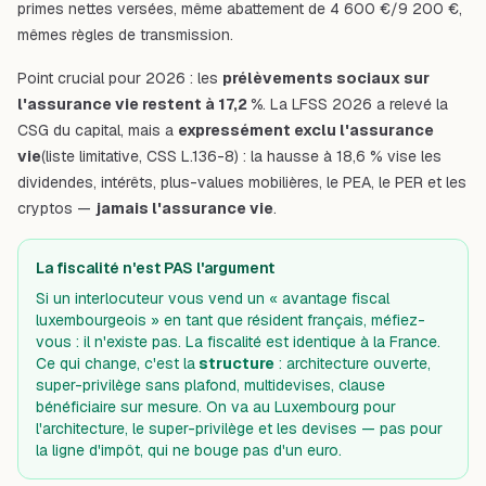
primes nettes versées, même abattement de 4 600 €/9 200 €,
mêmes règles de transmission.
Point crucial pour 2026 : les
prélèvements sociaux sur
l'assurance vie restent à 17,2 %
. La LFSS 2026 a relevé la
CSG du capital, mais a
expressément exclu l'assurance
vie
(liste limitative, CSS L.136-8) : la hausse à 18,6 % vise les
dividendes, intérêts, plus-values mobilières, le PEA, le PER et les
cryptos —
jamais l'assurance vie
.
La fiscalité n'est PAS l'argument
Si un interlocuteur vous vend un « avantage fiscal
luxembourgeois » en tant que résident français, méfiez-
vous : il n'existe pas. La fiscalité est identique à la France.
Ce qui change, c'est la
structure
: architecture ouverte,
super-privilège sans plafond, multidevises, clause
bénéficiaire sur mesure. On va au Luxembourg pour
l'architecture, le super-privilège et les devises — pas pour
la ligne d'impôt, qui ne bouge pas d'un euro.