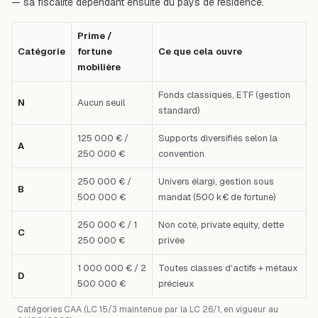
— sa fiscalité dépendant ensuite du pays de résidence.
Prime /
Catégorie
fortune
Ce que cela ouvre
mobilière
Fonds classiques, ETF (gestion
N
Aucun seuil
standard)
125 000 € /
Supports diversifiés selon la
A
250 000 €
convention
250 000 € /
Univers élargi, gestion sous
B
500 000 €
mandat (500 k€ de fortune)
250 000 € / 1
Non coté, private equity, dette
C
250 000 €
privée
1 000 000 € / 2
Toutes classes d'actifs + métaux
D
500 000 €
précieux
Catégories CAA (LC 15/3 maintenue par la LC 26/1, en vigueur au