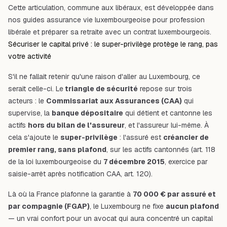
Cette articulation, commune aux libéraux, est développée dans
nos guides
assurance vie luxembourgeoise pour profession
libérale
et
préparer sa retraite avec un contrat luxembourgeois
.
Sécuriser le capital privé : le super-privilège protège le rang, pas
votre activité
S'il ne fallait retenir qu'une raison d'aller au Luxembourg, ce
serait celle-ci. Le
triangle de sécurité
repose sur trois
acteurs : le
Commissariat aux Assurances (CAA)
qui
supervise, la
banque dépositaire
qui détient et cantonne les
actifs
hors du bilan de l'assureur
, et l'assureur lui-même. À
cela s'ajoute le
super-privilège
: l'assuré est
créancier de
premier rang, sans plafond
, sur les actifs cantonnés (art. 118
de la loi luxembourgeoise du
7 décembre 2015
, exercice par
saisie-arrêt après notification CAA, art. 120).
Là où la France plafonne la garantie à
70 000 € par assuré et
par compagnie (FGAP)
, le Luxembourg ne fixe
aucun plafond
— un vrai confort pour un avocat qui aura concentré un capital