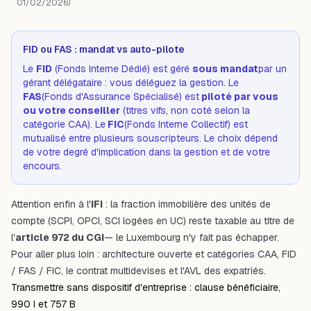
01/02/2026)
FID ou FAS : mandat vs auto-pilote
Le
FID
(Fonds Interne Dédié) est géré
sous mandat
par un
gérant délégataire : vous déléguez la gestion. Le
FAS
(Fonds d'Assurance Spécialisé) est
piloté par vous
ou votre conseiller
(titres vifs, non coté selon la
catégorie CAA). Le
FIC
(Fonds Interne Collectif) est
mutualisé entre plusieurs souscripteurs. Le choix dépend
de votre degré d'implication dans la gestion et de votre
encours.
Attention enfin à l'
IFI
: la fraction immobilière des unités de
compte (SCPI, OPCI, SCI logées en UC) reste taxable au titre de
l'
article 972 du CGI
— le Luxembourg n'y fait pas échapper.
Pour aller plus loin :
architecture ouverte et catégories CAA
,
FID
/ FAS / FIC
,
le contrat multidevises
et
l'AVL des expatriés
.
Transmettre sans dispositif d'entreprise : clause bénéficiaire,
990 I et 757 B