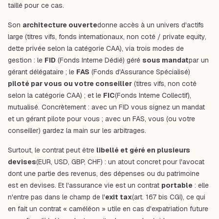
taillé pour ce cas.
Son
architecture ouverte
donne accès à un univers d'actifs
large (titres vifs, fonds internationaux, non coté / private equity,
dette privée selon la catégorie CAA), via trois modes de
gestion : le
FID
(Fonds Interne Dédié) géré
sous mandat
par un
gérant délégataire ; le
FAS
(Fonds d'Assurance Spécialisé)
piloté par vous ou votre conseiller
(titres vifs, non coté
selon la catégorie CAA) ; et le
FIC
(Fonds Interne Collectif),
mutualisé. Concrètement : avec un FID vous signez un mandat
et un gérant pilote pour vous ; avec un FAS, vous (ou votre
conseiller) gardez la main sur les arbitrages.
Surtout, le contrat peut être
libellé et géré en plusieurs
devises
(EUR, USD, GBP, CHF) : un atout concret pour l'avocat
dont une partie des revenus, des dépenses ou du patrimoine
est en devises. Et l'assurance vie est un contrat
portable
: elle
n'entre pas dans le champ de l'
exit tax
(art. 167 bis CGI), ce qui
en fait un contrat « caméléon » utile en cas d'expatriation future