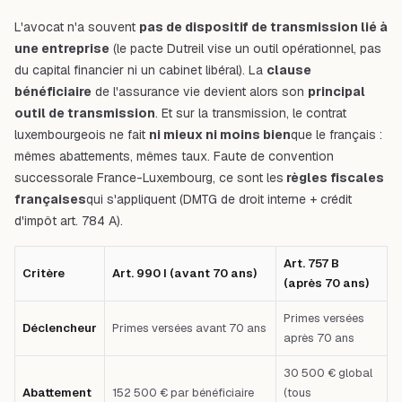
L'avocat n'a souvent
pas de dispositif de transmission lié à
une entreprise
(le pacte Dutreil vise un outil opérationnel, pas
du capital financier ni un cabinet libéral). La
clause
bénéficiaire
de l'assurance vie devient alors son
principal
outil de transmission
. Et sur la transmission, le contrat
luxembourgeois ne fait
ni mieux ni moins bien
que le français :
mêmes abattements, mêmes taux. Faute de convention
successorale France-Luxembourg, ce sont les
règles fiscales
françaises
qui s'appliquent (DMTG de droit interne + crédit
d'impôt art. 784 A).
Art. 757 B
Critère
Art. 990 I (avant 70 ans)
(après 70 ans)
Primes versées
Déclencheur
Primes versées avant 70 ans
après 70 ans
30 500 € global
Abattement
152 500 € par bénéficiaire
(tous