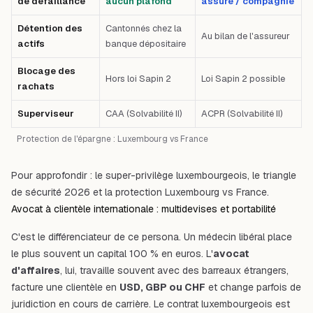
de défaillance
aucun plafond
assuré / compagnie
Détention des
Cantonnés chez la
Au bilan de l'assureur
actifs
banque dépositaire
Blocage des
Hors loi Sapin 2
Loi Sapin 2 possible
rachats
Superviseur
CAA (Solvabilité II)
ACPR (Solvabilité II)
Protection de l'épargne : Luxembourg vs France
Pour approfondir :
le super-privilège luxembourgeois
,
le triangle
de sécurité 2026
et
la protection Luxembourg vs France
.
Avocat à clientèle internationale : multidevises et portabilité
C'est le différenciateur de ce persona. Un médecin libéral place
le plus souvent un capital 100 % en euros. L'
avocat
d'affaires
, lui, travaille souvent avec des barreaux étrangers,
facture une clientèle en
USD, GBP ou CHF
et change parfois de
juridiction en cours de carrière. Le contrat luxembourgeois est