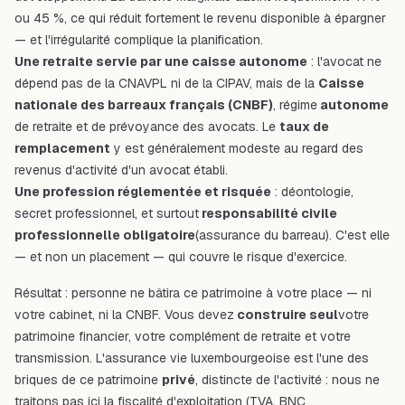
ou 45 %, ce qui réduit fortement le revenu disponible à épargner
— et l'irrégularité complique la planification.
Une retraite servie par une caisse autonome
: l'avocat ne
dépend pas de la CNAVPL ni de la CIPAV, mais de la
Caisse
nationale des barreaux français (CNBF)
, régime
autonome
de retraite et de prévoyance des avocats. Le
taux de
remplacement
y est généralement modeste au regard des
revenus d'activité d'un avocat établi.
Une profession réglementée et risquée
: déontologie,
secret professionnel, et surtout
responsabilité civile
professionnelle obligatoire
(assurance du barreau). C'est elle
— et non un placement — qui couvre le risque d'exercice.
Résultat : personne ne bâtira ce patrimoine à votre place — ni
votre cabinet, ni la CNBF. Vous devez
construire seul
votre
patrimoine financier, votre complément de retraite et votre
transmission. L'assurance vie luxembourgeoise est l'une des
briques de ce patrimoine
privé
, distincte de l'activité : nous ne
traitons pas ici la fiscalité d'exploitation (TVA, BNC