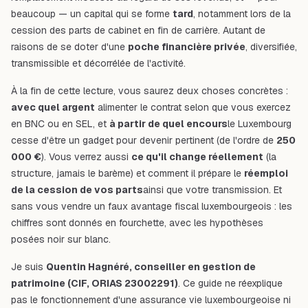
beaucoup — un capital qui se forme
tard
, notamment lors de la
cession des parts de cabinet en fin de carrière. Autant de
raisons de se doter d'une
poche financière privée
, diversifiée,
transmissible et décorrélée de l'activité.
À la fin de cette lecture, vous saurez deux choses concrètes :
avec quel argent
alimenter le contrat selon que vous exercez
en BNC ou en SEL, et
à partir de quel encours
le Luxembourg
cesse d'être un gadget pour devenir pertinent (de l'ordre de
250
000 €
). Vous verrez aussi
ce qu'il change réellement
(la
structure, jamais le barème) et comment il prépare le
réemploi
de la cession de vos parts
ainsi que votre transmission. Et
sans vous vendre un faux avantage fiscal luxembourgeois : les
chiffres sont donnés en fourchette, avec les hypothèses
posées noir sur blanc.
Je suis
Quentin Hagnéré, conseiller en gestion de
patrimoine (CIF, ORIAS 23002291)
. Ce guide ne réexplique
pas le fonctionnement d'une assurance vie luxembourgeoise ni