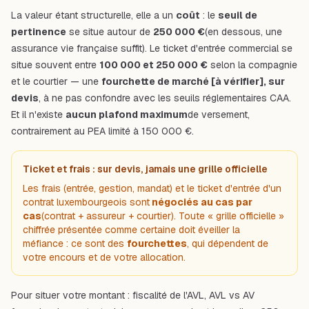
La valeur étant structurelle, elle a un
coût
: le
seuil de
pertinence
se situe autour de
250 000 €
(en dessous, une
assurance vie française suffit). Le ticket d'entrée commercial se
situe souvent entre
100 000 et 250 000 €
selon la compagnie
et le courtier — une
fourchette de marché [à vérifier], sur
devis
, à ne pas confondre avec les seuils réglementaires CAA.
Et il n'existe
aucun plafond maximum
de versement,
contrairement au PEA limité à 150 000 €.
Ticket et frais : sur devis, jamais une grille officielle
Les frais (entrée, gestion, mandat) et le ticket d'entrée d'un
contrat luxembourgeois sont
négociés au cas par
cas
(contrat + assureur + courtier). Toute « grille officielle »
chiffrée présentée comme certaine doit éveiller la
méfiance : ce sont des
fourchettes
, qui dépendent de
votre encours et de votre allocation.
Pour situer votre montant :
fiscalité de l'AVL
,
AVL vs AV