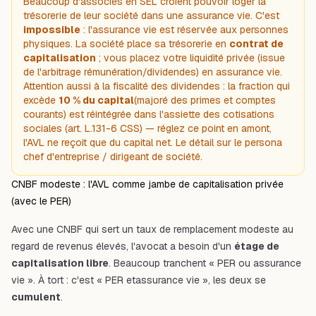
Beaucoup d'associés en SEL croient pouvoir loger la
trésorerie de leur société dans une assurance vie. C'est
impossible
: l'assurance vie est réservée aux personnes
physiques. La société place sa trésorerie en
contrat de
capitalisation
; vous placez votre liquidité privée (issue
de l'arbitrage rémunération/dividendes) en assurance vie.
Attention aussi à la fiscalité des dividendes : la fraction qui
excède
10 % du capital
(majoré des primes et comptes
courants) est réintégrée dans l'assiette des cotisations
sociales (art. L.131-6 CSS) — réglez ce point en amont,
l'AVL ne reçoit que du capital net. Le détail sur le persona
chef d'entreprise / dirigeant de société
.
CNBF modeste : l'AVL comme jambe de capitalisation privée
(avec le PER)
Avec une CNBF qui sert un taux de remplacement modeste au
regard de revenus élevés, l'avocat a besoin d'un
étage de
capitalisation libre
. Beaucoup tranchent « PER ou assurance
vie ». À tort : c'est « PER
et
assurance vie », les deux se
cumulent
.