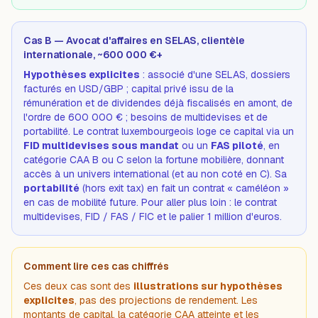
Cas B — Avocat d'affaires en SELAS, clientèle
internationale, ~600 000 €+
Hypothèses explicites
: associé d'une SELAS, dossiers
facturés en USD/GBP ; capital privé issu de la
rémunération et de dividendes déjà fiscalisés en amont, de
l'ordre de 600 000 € ; besoins de multidevises et de
portabilité. Le contrat luxembourgeois loge ce capital via un
FID multidevises sous mandat
ou un
FAS piloté
, en
catégorie CAA B ou C selon la fortune mobilière, donnant
accès à un univers international (et au non coté en C). Sa
portabilité
(hors exit tax) en fait un contrat « caméléon »
en cas de mobilité future. Pour aller plus loin :
le contrat
multidevises
,
FID / FAS / FIC
et
le palier 1 million d'euros
.
Comment lire ces cas chiffrés
Ces deux cas sont des
illustrations sur hypothèses
explicites
, pas des projections de rendement. Les
montants de capital, la catégorie CAA atteinte et les